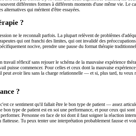
t souvent différentes formes à différents moments d'une même vie. Le cad
 alternatives qui méritent d'être essayées.
érapie ?
ession ne le reconnaît parfois. La plupart relèvent de problèmes d'adé
peutes qui ont franchi des limites, qui ont invalidé des préoccupations b
cifiquement nocive, prendre une pause du format thérapie traditionnelle 
travail réflexif sans rejouer le schéma de la mauvaise expérience thérap
ravail puisse commencer. Pour celles et ceux dont la mauvaise expérience
eut avoir lieu sans la charge relationnelle — et si, plus tard, tu veux r
mance ?
 c'est ce sentiment qu'il fallait être le bon type de patient — assez arti
 le bon type de patient est en soi une performance, et pour ceux qui sont 
 performer. Personne en face de toi dont il faut soigner la réaction intern
atteuse. Tu peux tenter une interprétation probablement fausse et voir o