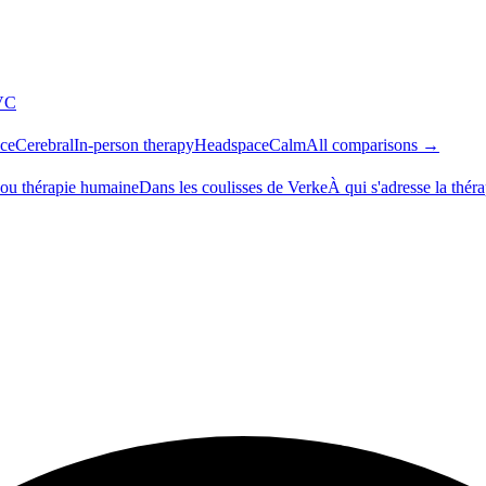
VC
ce
Cerebral
In-person therapy
Headspace
Calm
All comparisons →
 ou thérapie humaine
Dans les coulisses de Verke
À qui s'adresse la thér