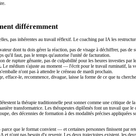
re.
lement différemment
les, pas inhérentes au travail réflexif. Le coaching par IA les restructur
ateur dont tu dois gérer la réaction, pas de visage à déchiffrer, pas de s
 qu'il faut, pas le temps qu'autorise l'unité de facturation.
n de rupture gênante, pas de culpabilité pour les heures investies par l
.
Le médium s'ajuste au moment — l'écrit pour le travail ruminatif, la vo
s'emballe n'ont pas à attendre le créneau de mardi prochain.
fface-le, recommence, divague, laisse la forme de ce que tu cherches 
estent la thérapie traditionnelle peut sonner comme une critique de la thé
anière transformatrice. Les thérapeutes diplômés font un travail que le
oupe, des décennies de formation à des modalités précises appliquées sou
 parce que le format convient — et certaines personnes finissent par ret
IA et n'ont pas besoin d'y revenir. Les deux trajectoires existent, les de