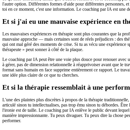
l'autre option. Différentes formes d'aide pour différentes personnes, e
toi en ce moment, c'est une information. Le coaching par IA est une des
Et si j'ai eu une mauvaise expérience en th
Les mauvaises expériences en thérapie sont plus courantes que la prof
mauvaise approche — mais certaines sont de réels préjudices : des théra
qui ont mal géré des moments de crise. Si tu as vécu une expérience spé
thérapeute » peut sonner à côté de la plaque.
Le coaching par IA peut être une voie plus douce pour renouer avec un 
à gérer, pas de dimension relationnelle à réapprivoiser avant que le t
format sans humain en face supprime entièrement ce rapport. Le travail p
une idée plus claire de ce que tu cherches.
Et si la thérapie ressemblait à une perfor
L'une des plaintes plus discrètes à propos de la thérapie traditionnelle,
articulé sinon tu intellectualises, pas trop ému sinon tu débordes. Être
l'ironie est de taille. Le coaching par IA enlève le public devant lequel
manière impressionnante. Tu peux divaguer. Tu peux dire la chose peu fl
performer.