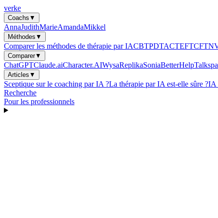
verke
Coachs
▼
Anna
Judith
Marie
Amanda
Mikkel
Méthodes
▼
Comparer les méthodes de thérapie par IA
CBT
PDT
ACT
EFT
CFT
N
Comparer
▼
ChatGPT
Claude.ai
Character.AI
Wysa
Replika
Sonia
BetterHelp
Talkspa
Articles
▼
Sceptique sur le coaching par IA ?
La thérapie par IA est-elle sûre ?
IA
Recherche
Pour les professionnels