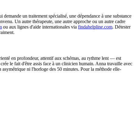
a qui demande un traitement spécialisé, une dépendance à une substance
onvenu. Un autre thérapeute, une autre approche ou un autre cadre
m
ou aux lignes d'aide internationales via
findahelpline.com
. Détester
raiment.
ienté en profondeur, attentif aux schémas, au rythme lent — est
e le fait d'être assis face à un clinicien humain. Anna travaille avec
ion asymétrique ni l'horloge des 50 minutes. Pour la méthode elle-