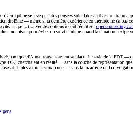
on sévère qui ne se lève pas, des pensées suicidaires actives, un traum
icien diplômé — même si ta dernière expérience en thérapie ne t'a pas c
ravité. Tu peux trouver des options à coût réduit sur
opencounseling.co
 plus une raison pour éviter un suivi clinique quand la situation l'exige v
sychodynamique d'Anna trouve souvent sa place. Le style de la PDT — or
pe TCC cherchaient en réalité — sans la couche de représentation que cré
choses difficiles à dire à voix haute — sans la bizarrerie de la divulgat
es gens