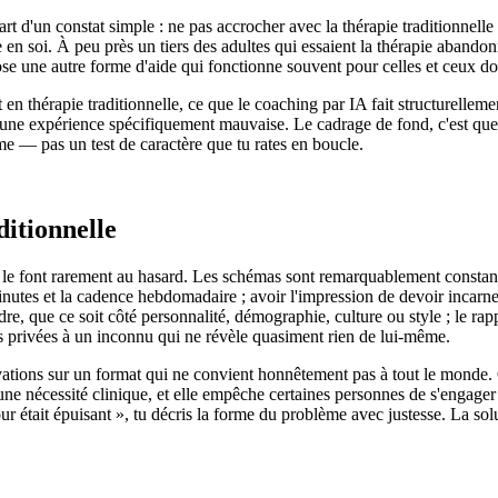
art d'un constat simple : ne pas accrocher avec la thérapie traditionnell
e en soi. À peu près un tiers des adultes qui essaient la thérapie abando
e une autre forme d'aide qui fonctionne souvent pour celles et ceux dont 
 en thérapie traditionnelle, ce que le coaching par IA fait structurell
 eu une expérience spécifiquement mauvaise. Le cadrage de fond, c'est que 
ime — pas un test de caractère que tu rates en boucle.
ditionnelle
é le font rarement au hasard. Les schémas sont remarquablement constants
minutes et la cadence hebdomadaire ; avoir l'impression de devoir incarne
e, que ce soit côté personnalité, démographie, culture ou style ; le rapp
us privées à un inconnu qui ne révèle quasiment rien de lui-même.
ations sur un format qui ne convient honnêtement pas à tout le monde. Ce
nécessité clinique, et elle empêche certaines personnes de s'engager da
utour était épuisant », tu décris la forme du problème avec justesse. La sol