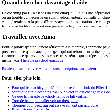
Quand chercher davantage d'aide
Le coaching par IA n'est pas un suivi clinique. Si tu vis une dépressi
ou un trouble qui nécessite un suivi médicamenteux, consulte un clin
vaut généralement la peine d'être essayé pour des situations de cette g
la thérapie traditionnelle est une préférence légitime ; ce n'est pas non
Travailler avec Anna
Pour le public spécifiquement réfractaire à la thérapie, l'approche p
précisément ce que beaucoup de gens qui ont rebondi sur la thérapie ty
la forme de ce qui revient sans cesse, les schémas qui se répètent, les 
même, voir
Thérapie psychodynamique
.
Essaie une séance avec Anna — sans inscription, sans paiement
Pour aller plus loin
Pour qui le coaching par IA fonctionne ? — le hub du Pilier 4
Sceptique sur le coaching par IA ? Voici ce qui change l'avis d
Ce que la thérapie psychodynamique fait vraiment
Trop de honte pour aller voir un thérapeute
Thérapie pour ceux qui ont essayé et n'ont pas accroché
Parcourir tous les articles