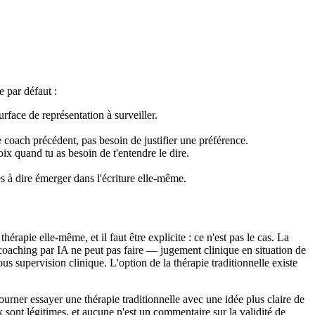
e par défaut :
urface de représentation à surveiller.
e coach précédent, pas besoin de justifier une préférence.
ix quand tu as besoin de t'entendre le dire.
à dire émerger dans l'écriture elle-même.
rapie elle-même, et il faut être explicite : ce n'est pas le cas. La
 coaching par IA ne peut pas faire — jugement clinique en situation de
s supervision clinique. L'option de la thérapie traditionnelle existe
ourner essayer une thérapie traditionnelle avec une idée plus claire de
ux sont légitimes, et aucune n'est un commentaire sur la validité de