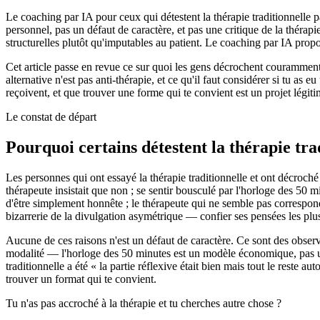
Le coaching par IA pour ceux qui détestent la thérapie traditionnelle p
personnel, pas un défaut de caractère, et pas une critique de la thérapi
structurelles plutôt qu'imputables au patient. Le coaching par IA propos
Cet article passe en revue ce sur quoi les gens décrochent couramment
alternative n'est pas anti-thérapie, et ce qu'il faut considérer si tu as
reçoivent, et que trouver une forme qui te convient est un projet légit
Le constat de départ
Pourquoi certains détestent la thérapie tra
Les personnes qui ont essayé la thérapie traditionnelle et ont décroch
thérapeute insistait que non ; se sentir bousculé par l'horloge des 50 
d'être simplement honnête ; le thérapeute qui ne semble pas correspondr
bizarrerie de la divulgation asymétrique — confier ses pensées les pl
Aucune de ces raisons n'est un défaut de caractère. Ce sont des observ
modalité — l'horloge des 50 minutes est un modèle économique, pas une 
traditionnelle a été « la partie réflexive était bien mais tout le reste a
trouver un format qui te convient.
Tu n'as pas accroché à la thérapie et tu cherches autre chose ?