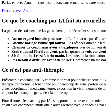
Parles-en avec Anna — sans inscription, sans e-mail, sans carte bancai
Discuter avec Anna →
Ce que le coaching par IA fait structurel
La plupart des raisons que les gens citent pour décrocher sont structurel
Aucun regard humain posé sur toi.
Le format n'a pas d'observ
Aucune horloge visible qui tourne.
Les séances durent le temps
Changer de coach sans avoir à t'expliquer.
Pas de conversatio
Écrire quand l'écrit convient, parler quand la voix convient
3 h du matin si c'est 3 h du matin.
Les nuits où la rumination 
Pas besoin d'articuler avant de parler.
Commence un message, e
Ce n'est pas anti-thérapie
Présenter le coaching par IA comme le format pour celles et ceux qui dét
thérapie traditionnelle fonctionne pour beaucoup de gens, parfois de m
crise, coordination médicamenteuse, exposition in vivo, thérapie de gr
et, pour beaucoup de gens, c'est la bonne option.
Pour d'autres, le coaching par IA est la porte qui s'ouvre en premier —
ce qu'elles cherchent, tandis que d'autres restent avec le coaching par 