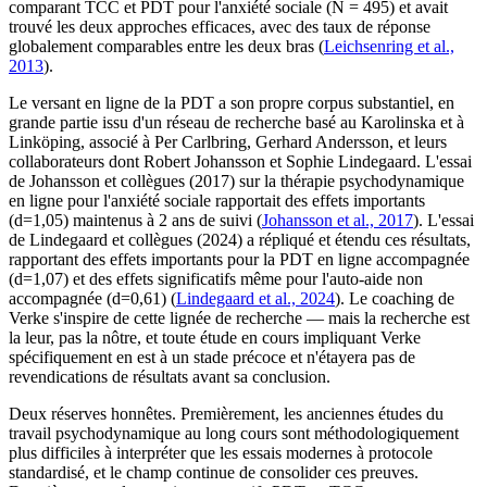
comparant TCC et PDT pour l'anxiété sociale (N = 495) et avait
trouvé les deux approches efficaces, avec des taux de réponse
globalement comparables entre les deux bras (
Leichsenring et al.,
2013
).
Le versant en ligne de la PDT a son propre corpus substantiel, en
grande partie issu d'un réseau de recherche basé au Karolinska et à
Linköping, associé à Per Carlbring, Gerhard Andersson, et leurs
collaborateurs dont Robert Johansson et Sophie Lindegaard. L'essai
de Johansson et collègues (2017) sur la thérapie psychodynamique
en ligne pour l'anxiété sociale rapportait des effets importants
(d=1,05) maintenus à 2 ans de suivi (
Johansson et al., 2017
). L'essai
de Lindegaard et collègues (2024) a répliqué et étendu ces résultats,
rapportant des effets importants pour la PDT en ligne accompagnée
(d=1,07) et des effets significatifs même pour l'auto-aide non
accompagnée (d=0,61) (
Lindegaard et al., 2024
). Le coaching de
Verke s'inspire de cette lignée de recherche — mais la recherche est
la leur, pas la nôtre, et toute étude en cours impliquant Verke
spécifiquement en est à un stade précoce et n'étayera pas de
revendications de résultats avant sa conclusion.
Deux réserves honnêtes. Premièrement, les anciennes études du
travail psychodynamique au long cours sont méthodologiquement
plus difficiles à interpréter que les essais modernes à protocole
standardisé, et le champ continue de consolider ces preuves.