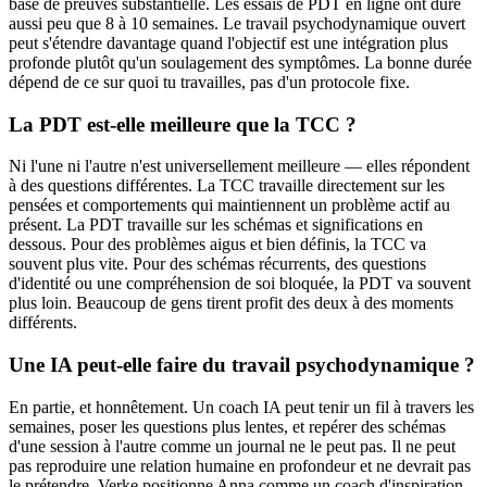
base de preuves substantielle. Les essais de PDT en ligne ont duré
aussi peu que 8 à 10 semaines. Le travail psychodynamique ouvert
peut s'étendre davantage quand l'objectif est une intégration plus
profonde plutôt qu'un soulagement des symptômes. La bonne durée
dépend de ce sur quoi tu travailles, pas d'un protocole fixe.
La PDT est-elle meilleure que la TCC ?
Ni l'une ni l'autre n'est universellement meilleure — elles répondent
à des questions différentes. La TCC travaille directement sur les
pensées et comportements qui maintiennent un problème actif au
présent. La PDT travaille sur les schémas et significations en
dessous. Pour des problèmes aigus et bien définis, la TCC va
souvent plus vite. Pour des schémas récurrents, des questions
d'identité ou une compréhension de soi bloquée, la PDT va souvent
plus loin. Beaucoup de gens tirent profit des deux à des moments
différents.
Une IA peut-elle faire du travail psychodynamique ?
En partie, et honnêtement. Un coach IA peut tenir un fil à travers les
semaines, poser les questions plus lentes, et repérer des schémas
d'une session à l'autre comme un journal ne le peut pas. Il ne peut
pas reproduire une relation humaine en profondeur et ne devrait pas
le prétendre. Verke positionne Anna comme un coach d'inspiration