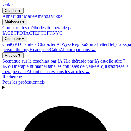
verke
Coachs
▼
Anna
Judith
Marie
Amanda
Mikkel
Méthodes
▼
Comparer les méthodes de thérapie par
IA
CBT
PDT
ACT
EFT
CFT
NVC
Comparer
▼
ChatGPT
Claude.ai
Character.AI
Wysa
Replika
Sonia
BetterHelp
Talkspa
person therapy
Headspace
Calm
All comparisons →
Articles
▼
Sceptique sur le coaching par IA ?
La thérapie par IA est-elle sûre ?
IA ou thérapie humaine
Dans les coulisses de Verke
À qui s'adresse la
thérapie par IA
Coût et accès
Tous les articles →
Recherche
Pour les professionnels