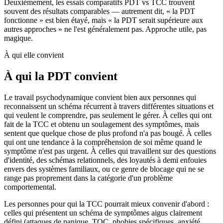
Deuxièmement, les essais comparatifs PDT vs TCC trouvent
souvent des résultats comparables — autrement dit, « la PDT
fonctionne » est bien étayé, mais « la PDT serait supérieure aux
autres approches » ne l'est généralement pas. Approche utile, pas
magique.
À qui elle convient
À qui la PDT convient
Le travail psychodynamique convient bien aux personnes qui
reconnaissent un schéma récurrent à travers différentes situations et
qui veulent le comprendre, pas seulement le gérer. À celles qui ont
fait de la TCC et obtenu un soulagement des symptômes, mais
sentent que quelque chose de plus profond n'a pas bougé. À celles
qui ont une tendance à la compréhension de soi même quand le
symptôme n'est pas urgent. À celles qui travaillent sur des questions
d'identité, des schémas relationnels, des loyautés à demi enfouies
envers des systèmes familiaux, ou ce genre de blocage qui ne se
range pas proprement dans la catégorie d'un problème
comportemental.
Les personnes pour qui la TCC pourrait mieux convenir d'abord :
celles qui présentent un schéma de symptômes aigus clairement
défini (attaques de panique, TOC, phobies spécifiques, anxiété