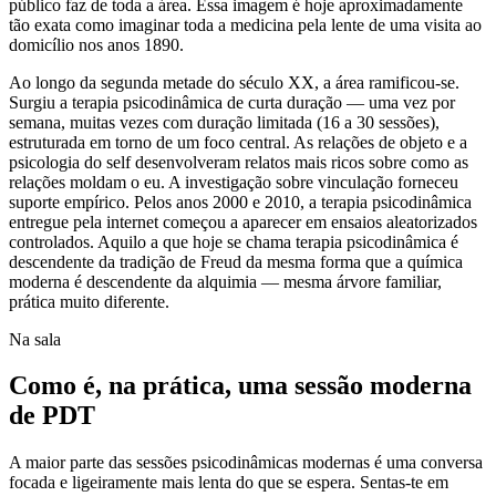
público faz de toda a área. Essa imagem é hoje aproximadamente
tão exata como imaginar toda a medicina pela lente de uma visita ao
domicílio nos anos 1890.
Ao longo da segunda metade do século XX, a área ramificou-se.
Surgiu a terapia psicodinâmica de curta duração — uma vez por
semana, muitas vezes com duração limitada (16 a 30 sessões),
estruturada em torno de um foco central. As relações de objeto e a
psicologia do self desenvolveram relatos mais ricos sobre como as
relações moldam o eu. A investigação sobre vinculação forneceu
suporte empírico. Pelos anos 2000 e 2010, a terapia psicodinâmica
entregue pela internet começou a aparecer em ensaios aleatorizados
controlados. Aquilo a que hoje se chama terapia psicodinâmica é
descendente da tradição de Freud da mesma forma que a química
moderna é descendente da alquimia — mesma árvore familiar,
prática muito diferente.
Na sala
Como é, na prática, uma sessão moderna
de PDT
A maior parte das sessões psicodinâmicas modernas é uma conversa
focada e ligeiramente mais lenta do que se espera. Sentas-te em