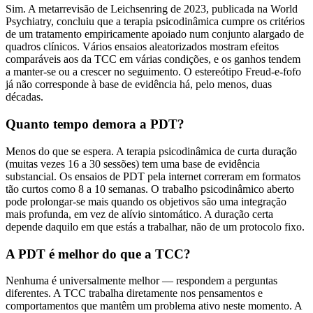
Sim. A metarrevisão de Leichsenring de 2023, publicada na World
Psychiatry, concluiu que a terapia psicodinâmica cumpre os critérios
de um tratamento empiricamente apoiado num conjunto alargado de
quadros clínicos. Vários ensaios aleatorizados mostram efeitos
comparáveis aos da TCC em várias condições, e os ganhos tendem
a manter-se ou a crescer no seguimento. O estereótipo Freud-e-fofo
já não corresponde à base de evidência há, pelo menos, duas
décadas.
Quanto tempo demora a PDT?
Menos do que se espera. A terapia psicodinâmica de curta duração
(muitas vezes 16 a 30 sessões) tem uma base de evidência
substancial. Os ensaios de PDT pela internet correram em formatos
tão curtos como 8 a 10 semanas. O trabalho psicodinâmico aberto
pode prolongar-se mais quando os objetivos são uma integração
mais profunda, em vez de alívio sintomático. A duração certa
depende daquilo em que estás a trabalhar, não de um protocolo fixo.
A PDT é melhor do que a TCC?
Nenhuma é universalmente melhor — respondem a perguntas
diferentes. A TCC trabalha diretamente nos pensamentos e
comportamentos que mantêm um problema ativo neste momento. A