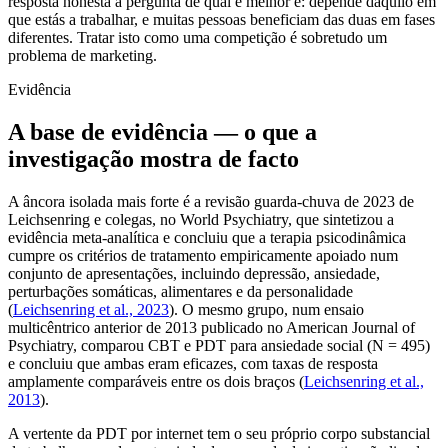
resposta honesta à pergunta de qual é melhor é: depende daquilo em
que estás a trabalhar, e muitas pessoas beneficiam das duas em fases
diferentes. Tratar isto como uma competição é sobretudo um
problema de marketing.
Evidência
A base de evidência — o que a
investigação mostra de facto
A âncora isolada mais forte é a revisão guarda-chuva de 2023 de
Leichsenring e colegas, no World Psychiatry, que sintetizou a
evidência meta-analítica e concluiu que a terapia psicodinâmica
cumpre os critérios de tratamento empiricamente apoiado num
conjunto de apresentações, incluindo depressão, ansiedade,
perturbações somáticas, alimentares e da personalidade
(
Leichsenring et al., 2023
). O mesmo grupo, num ensaio
multicêntrico anterior de 2013 publicado no American Journal of
Psychiatry, comparou CBT e PDT para ansiedade social (N = 495)
e concluiu que ambas eram eficazes, com taxas de resposta
amplamente comparáveis entre os dois braços (
Leichsenring et al.,
2013
).
A vertente da PDT por internet tem o seu próprio corpo substancial