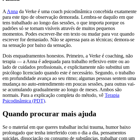
A
Anna
da Verke é uma coach psicodinâmica concebida exatamente
para este tipo de observação demorada. Lembra-se daquilo em que
tens trabalhado ao longo das sessões, o que importa porque os
padrões só se tornam visíveis através de muitos pequenos
momentos. Podes escrever-lhe em texto ou mudar para voz quando
escrever for demasiado. Não se apressa para as técnicas; demora-se
na sensação por baixo da sensação.
Dois enquadramentos honestos. Primeiro, a Verke é coaching, não
terapia — a Anna é adequada para trabalho reflexivo entre ou ao
lado de cuidados profissionais, e explicitamente não substitui um
psicólogo licenciado quando este é necessário. Segundo, o trabalho
em profundidade avança ao seu ritmo; algumas pessoas sentem uma
mudança no auto-entendimento em poucas sessões, para outras vai-
se acumulando gradualmente ao longo de meses. Ambos são
normais. Para a explicação completa do método, vê
Terapia
Psicodinâmica (PDT)
.
Quando procurar mais ajuda
Se o material em que queres trabalhar inclui trauma, humor baixo
prolongado que tenha interferido com o dia a dia, pensamentos
suicidas, dissociação ou consumo de substâncias, trabalhar com um