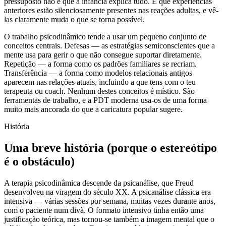
pressuposto não é que a infância explica tudo. É que experiências
anteriores estão silenciosamente presentes nas reações adultas, e vê-
las claramente muda o que se torna possível.
O trabalho psicodinâmico tende a usar um pequeno conjunto de
conceitos centrais. Defesas — as estratégias semiconscientes que a
mente usa para gerir o que não consegue suportar diretamente.
Repetição — a forma como os padrões familiares se recriam.
Transferência — a forma como modelos relacionais antigos
aparecem nas relações atuais, incluindo a que tens com o teu
terapeuta ou coach. Nenhum destes conceitos é místico. São
ferramentas de trabalho, e a PDT moderna usa-os de uma forma
muito mais ancorada do que a caricatura popular sugere.
História
Uma breve história (porque o estereótipo
é o obstáculo)
A terapia psicodinâmica descende da psicanálise, que Freud
desenvolveu na viragem do século XX. A psicanálise clássica era
intensiva — várias sessões por semana, muitas vezes durante anos,
com o paciente num divã. O formato intensivo tinha então uma
justificação teórica, mas tornou-se também a imagem mental que o