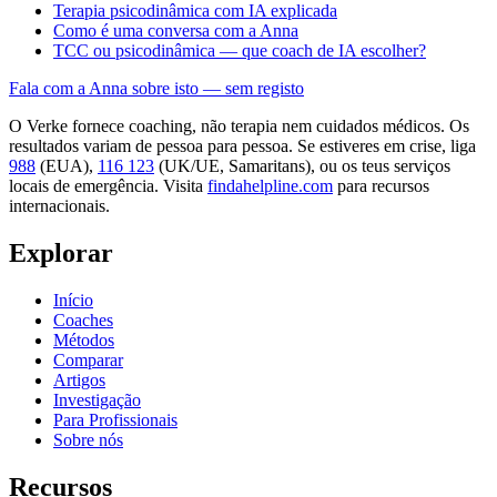
Terapia psicodinâmica com IA explicada
Como é uma conversa com a Anna
TCC ou psicodinâmica — que coach de IA escolher?
Fala com a Anna sobre isto — sem registo
O Verke fornece coaching, não terapia nem cuidados médicos. Os
resultados variam de pessoa para pessoa. Se estiveres em crise, liga
988
(EUA),
116 123
(UK/UE, Samaritans),
ou os teus serviços
locais de emergência. Visita
findahelpline.com
para recursos
internacionais.
Explorar
Início
Coaches
Métodos
Comparar
Artigos
Investigação
Para Profissionais
Sobre nós
Recursos