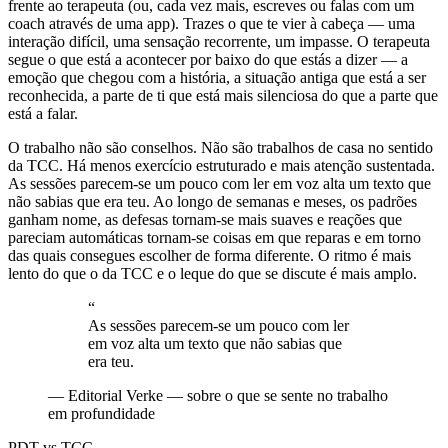
frente ao terapeuta (ou, cada vez mais, escreves ou falas com um
coach através de uma app). Trazes o que te vier à cabeça — uma
interação difícil, uma sensação recorrente, um impasse. O terapeuta
segue o que está a acontecer por baixo do que estás a dizer — a
emoção que chegou com a história, a situação antiga que está a ser
reconhecida, a parte de ti que está mais silenciosa do que a parte que
está a falar.
O trabalho não são conselhos. Não são trabalhos de casa no sentido
da TCC. Há menos exercício estruturado e mais atenção sustentada.
As sessões parecem-se um pouco com ler em voz alta um texto que
não sabias que era teu. Ao longo de semanas e meses, os padrões
ganham nome, as defesas tornam-se mais suaves e reações que
pareciam automáticas tornam-se coisas em que reparas e em torno
das quais consegues escolher de forma diferente. O ritmo é mais
lento do que o da TCC e o leque do que se discute é mais amplo.
“
As sessões parecem-se um pouco com ler
em voz alta um texto que não sabias que
era teu.
—
Editorial Verke — sobre o que se sente no trabalho
em profundidade
PDT vs TCC