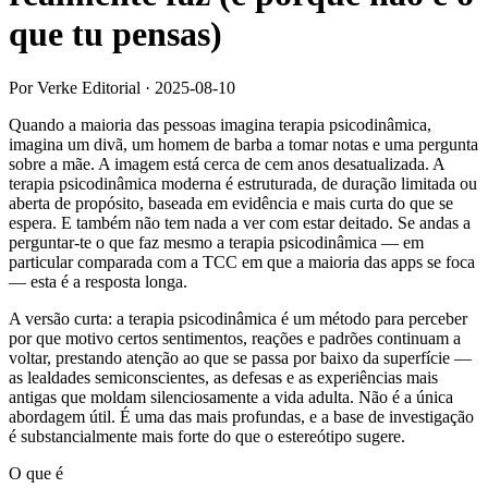
que tu pensas)
Por Verke Editorial
·
2025-08-10
Quando a maioria das pessoas imagina terapia psicodinâmica,
imagina um divã, um homem de barba a tomar notas e uma pergunta
sobre a mãe. A imagem está cerca de cem anos desatualizada. A
terapia psicodinâmica moderna é estruturada, de duração limitada ou
aberta de propósito, baseada em evidência e mais curta do que se
espera. E também não tem nada a ver com estar deitado. Se andas a
perguntar-te o que faz mesmo a terapia psicodinâmica — em
particular comparada com a TCC em que a maioria das apps se foca
— esta é a resposta longa.
A versão curta: a terapia psicodinâmica é um método para perceber
por que motivo certos sentimentos, reações e padrões continuam a
voltar, prestando atenção ao que se passa por baixo da superfície —
as lealdades semiconscientes, as defesas e as experiências mais
antigas que moldam silenciosamente a vida adulta. Não é a única
abordagem útil. É uma das mais profundas, e a base de investigação
é substancialmente mais forte do que o estereótipo sugere.
O que é