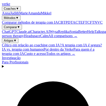
verke
Coaches
▼
Anna
Judith
Marie
Amanda
Mikkel
Métodos
▼
Comparar métodos de terapia com IA
CBT
PDT
ACT
EFT
CFT
NVC
Comparar
▼
ChatGPT
Claude.ai
Character.AI
Wysa
Replika
Sonia
BetterHelp
Talkspa
person therapy
Headspace
Calm
All comparisons →
Artigos
▼
Cético em relação ao coaching com IA?
A terapia com IA é segura?
IA vs. terapia com humanos
Por dentro da Verke
Para quem é a
terapia com IA
Custo e acesso
Todos os artigos →
Investigação
Para Profissionais