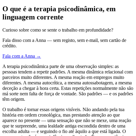
O que é a terapia psicodinâmica, em
linguagem corrente
Curioso sobre como se sente o trabalho em profundidade?
Fala disso com a Anna — sem registo, sem e-mail, sem cartão de
crédito.
Fala com a Anna →
A terapia psicodinâmica parte de uma observação simples: as
pessoas tendem a repetir padrões. A mesma dinâmica relacional com
parceiros muito diferentes. A mesma reação em empregos muito
diferentes. A mesma autocrítica, a mesma autossabotagem, a mesma
deceção a chegar à hora certa. Estas repetições normalmente não são
má sorte nem falta de força de vontade. São padrões — e os padrões
têm origem.
O trabalho é tornar essas origens visíveis. Não andando pela tua
história em ordem cronológica, mas prestando atenção ao que
aparece no presente — uma sensação que não se mexe, uma reação
que te surpreende, uma lealdade antiga escondida dentro de uma
escolha adulta — e seguindo o fio até àquilo a que está ligada. O