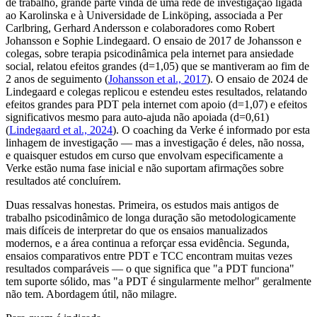
de trabalho, grande parte vinda de uma rede de investigação ligada
ao Karolinska e à Universidade de Linköping, associada a Per
Carlbring, Gerhard Andersson e colaboradores como Robert
Johansson e Sophie Lindegaard. O ensaio de 2017 de Johansson e
colegas, sobre terapia psicodinâmica pela internet para ansiedade
social, relatou efeitos grandes (d=1,05) que se mantiveram ao fim de
2 anos de seguimento (
Johansson et al., 2017
). O ensaio de 2024 de
Lindegaard e colegas replicou e estendeu estes resultados, relatando
efeitos grandes para PDT pela internet com apoio (d=1,07) e efeitos
significativos mesmo para auto-ajuda não apoiada (d=0,61)
(
Lindegaard et al., 2024
). O coaching da Verke é informado por esta
linhagem de investigação — mas a investigação é deles, não nossa,
e quaisquer estudos em curso que envolvam especificamente a
Verke estão numa fase inicial e não suportam afirmações sobre
resultados até concluírem.
Duas ressalvas honestas. Primeira, os estudos mais antigos de
trabalho psicodinâmico de longa duração são metodologicamente
mais difíceis de interpretar do que os ensaios manualizados
modernos, e a área continua a reforçar essa evidência. Segunda,
ensaios comparativos entre PDT e TCC encontram muitas vezes
resultados comparáveis — o que significa que "a PDT funciona"
tem suporte sólido, mas "a PDT é singularmente melhor" geralmente
não tem. Abordagem útil, não milagre.