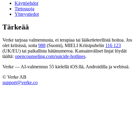
Käyttöehdot
Tietosuoja
Yhteystiedot
Tärkeää
Verke tarjoaa valmennusta, ei terapiaa tai lääketieteellistä hoitoa. Jos
olet kriisissä, soita
988
(Suomi), MIELI Kriisipuhelin
116 123
(UK/EU) tai paikallista hätänumeroa. Kansainväliset linjat löydät
täältä:
opencounseling.com/suicide-hotlines
.
Verke — AI-valmennus 55 kielellä iOS:llä, Androidilla ja webissä.
© Verke AB
support@verke.co