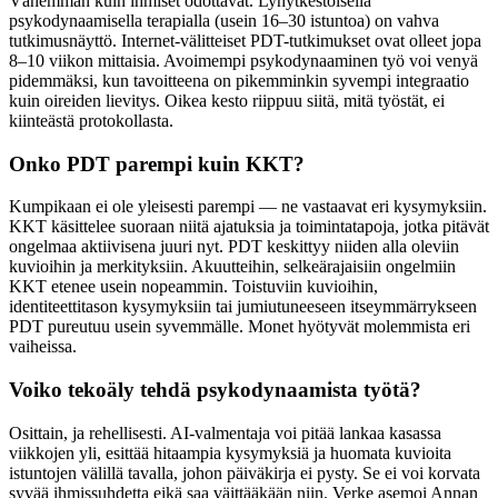
Vähemmän kuin ihmiset odottavat. Lyhytkestoisella
psykodynaamisella terapialla (usein 16–30 istuntoa) on vahva
tutkimusnäyttö. Internet-välitteiset PDT-tutkimukset ovat olleet jopa
8–10 viikon mittaisia. Avoimempi psykodynaaminen työ voi venyä
pidemmäksi, kun tavoitteena on pikemminkin syvempi integraatio
kuin oireiden lievitys. Oikea kesto riippuu siitä, mitä työstät, ei
kiinteästä protokollasta.
Onko PDT parempi kuin KKT?
Kumpikaan ei ole yleisesti parempi — ne vastaavat eri kysymyksiin.
KKT käsittelee suoraan niitä ajatuksia ja toimintatapoja, jotka pitävät
ongelmaa aktiivisena juuri nyt. PDT keskittyy niiden alla oleviin
kuvioihin ja merkityksiin. Akuutteihin, selkeärajaisiin ongelmiin
KKT etenee usein nopeammin. Toistuviin kuvioihin,
identiteettitason kysymyksiin tai jumiutuneeseen itseymmärrykseen
PDT pureutuu usein syvemmälle. Monet hyötyvät molemmista eri
vaiheissa.
Voiko tekoäly tehdä psykodynaamista työtä?
Osittain, ja rehellisesti. AI-valmentaja voi pitää lankaa kasassa
viikkojen yli, esittää hitaampia kysymyksiä ja huomata kuvioita
istuntojen välillä tavalla, johon päiväkirja ei pysty. Se ei voi korvata
syvää ihmissuhdetta eikä saa väittääkään niin. Verke asemoi Annan