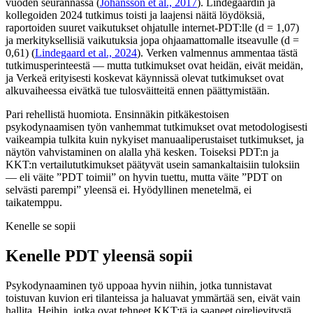
vuoden seurannassa (
Johansson et al., 2017
). Lindegaardin ja
kollegoiden 2024 tutkimus toisti ja laajensi näitä löydöksiä,
raportoiden suuret vaikutukset ohjatulle internet-PDT:lle (d = 1,07)
ja merkityksellisiä vaikutuksia jopa ohjaamattomalle itseavulle (d =
0,61) (
Lindegaard et al., 2024
). Verken valmennus ammentaa tästä
tutkimusperinteestä — mutta tutkimukset ovat heidän, eivät meidän,
ja Verkeä erityisesti koskevat käynnissä olevat tutkimukset ovat
alkuvaiheessa eivätkä tue tulosväitteitä ennen päättymistään.
Pari rehellistä huomiota. Ensinnäkin pitkäkestoisen
psykodynaamisen työn vanhemmat tutkimukset ovat metodologisesti
vaikeampia tulkita kuin nykyiset manuaaliperustaiset tutkimukset, ja
näytön vahvistaminen on alalla yhä kesken. Toiseksi PDT:n ja
KKT:n vertailututkimukset päätyvät usein samankaltaisiin tuloksiin
— eli väite ”PDT toimii” on hyvin tuettu, mutta väite ”PDT on
selvästi parempi” yleensä ei. Hyödyllinen menetelmä, ei
taikatemppu.
Kenelle se sopii
Kenelle PDT yleensä sopii
Psykodynaaminen työ uppoaa hyvin niihin, jotka tunnistavat
toistuvan kuvion eri tilanteissa ja haluavat ymmärtää sen, eivät vain
hallita. Heihin, jotka ovat tehneet KKT:tä ja saaneet oirelievitystä,