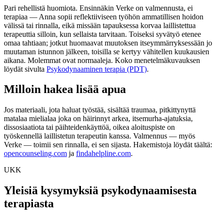
Pari rehellistä huomiota. Ensinnäkin Verke on valmennusta, ei
terapiaa — Anna sopii reflektiiviseen työhön ammatillisen hoidon
välissä tai rinnalla, eikä missään tapauksessa korvaa laillistettua
terapeuttia silloin, kun sellaista tarvitaan. Toiseksi syvätyö etenee
omaa tahtiaan; jotkut huomaavat muutoksen itseymmärryksessään jo
muutaman istunnon jälkeen, toisilla se kertyy vähitellen kuukausien
aikana. Molemmat ovat normaaleja. Koko menetelmäkuvauksen
löydät sivulta
Psykodynaaminen terapia (PDT)
.
Milloin hakea lisää apua
Jos materiaali, jota haluat työstää, sisältää traumaa, pitkittynyttä
matalaa mielialaa joka on häirinnyt arkea, itsemurha-ajatuksia,
dissosiaatiota tai päihteidenkäyttöä, oikea aloituspiste on
työskennellä laillistetun terapeutin kanssa. Valmennus — myös
Verke — toimii sen rinnalla, ei sen sijasta. Hakemistoja löydät täältä:
opencounseling.com
ja
findahelpline.com
.
UKK
Yleisiä kysymyksiä psykodynaamisesta
terapiasta