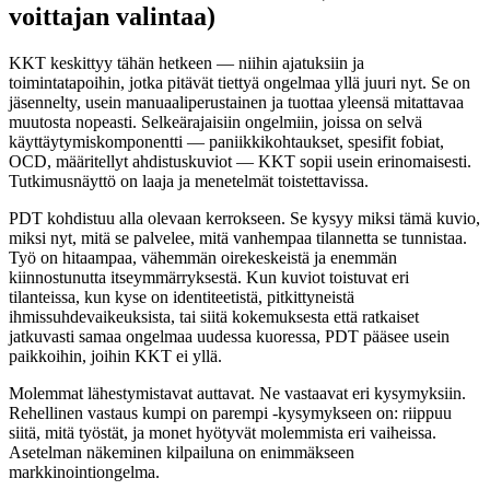
voittajan valintaa)
KKT keskittyy tähän hetkeen — niihin ajatuksiin ja
toimintatapoihin, jotka pitävät tiettyä ongelmaa yllä juuri nyt. Se on
jäsennelty, usein manuaaliperustainen ja tuottaa yleensä mitattavaa
muutosta nopeasti. Selkeärajaisiin ongelmiin, joissa on selvä
käyttäytymiskomponentti — paniikkikohtaukset, spesifit fobiat,
OCD, määritellyt ahdistuskuviot — KKT sopii usein erinomaisesti.
Tutkimusnäyttö on laaja ja menetelmät toistettavissa.
PDT kohdistuu alla olevaan kerrokseen. Se kysyy miksi tämä kuvio,
miksi nyt, mitä se palvelee, mitä vanhempaa tilannetta se tunnistaa.
Työ on hitaampaa, vähemmän oirekeskeistä ja enemmän
kiinnostunutta itseymmärryksestä. Kun kuviot toistuvat eri
tilanteissa, kun kyse on identiteetistä, pitkittyneistä
ihmissuhdevaikeuksista, tai siitä kokemuksesta että ratkaiset
jatkuvasti samaa ongelmaa uudessa kuoressa, PDT pääsee usein
paikkoihin, joihin KKT ei yllä.
Molemmat lähestymistavat auttavat. Ne vastaavat eri kysymyksiin.
Rehellinen vastaus kumpi on parempi -kysymykseen on: riippuu
siitä, mitä työstät, ja monet hyötyvät molemmista eri vaiheissa.
Asetelman näkeminen kilpailuna on enimmäkseen
markkinointiongelma.