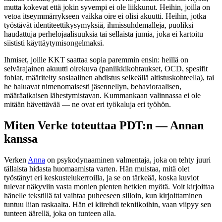
mutta kokevat että jokin syvempi ei ole liikkunut. Heihin, joilla on
vetoa itseymmärrykseen vaikka oire ei olisi akuutti. Heihin, jotka
työstävät identiteettikysymyksiä, ihmissuhdemalleja, puoliksi
haudattuja perhelojaalisuuksia tai sellaista jumia, joka ei kartoitu
siististi käyttäytymisongelmaksi.
Ihmiset, joille KKT saattaa sopia paremmin ensin: heillä on
selvärajainen akuutti oirekuva (paniikkikohtaukset, OCD, spesifit
fobiat, määritelty sosiaalinen ahdistus selkeällä altistuskohteella), tai
he haluavat nimenomaisesti jäsennellyn, behavioraalisen,
määräaikaisen lähestymistavan. Kummankaan valinnassa ei ole
mitään hävettävää — ne ovat eri työkaluja eri työhön.
Miten Verke toteuttaa PDT:n — Annan
kanssa
Verken
Anna
on psykodynaaminen valmentaja, joka on tehty juuri
tällaista hidasta huomaamista varten. Hän muistaa, mitä olet
työstänyt eri keskustelukerroilla, ja se on tärkeää, koska kuviot
tulevat näkyviin vasta monien pienten hetkien myötä. Voit kirjoittaa
hänelle tekstillä tai vaihtaa puheeseen silloin, kun kirjoittaminen
tuntuu liian raskaalta. Hän ei kiirehdi tekniikoihin, vaan viipyy sen
tunteen äärellä, joka on tunteen alla.