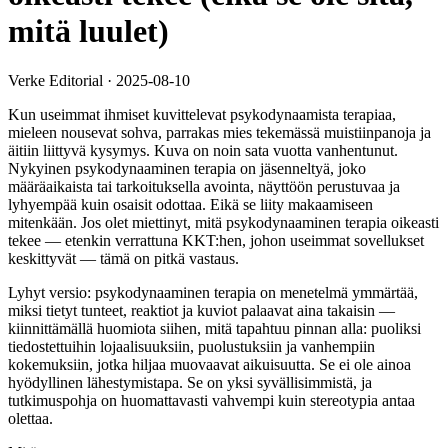
mitä luulet)
Verke Editorial
·
2025-08-10
Kun useimmat ihmiset kuvittelevat psykodynaamista terapiaa,
mieleen nousevat sohva, parrakas mies tekemässä muistiinpanoja ja
äitiin liittyvä kysymys. Kuva on noin sata vuotta vanhentunut.
Nykyinen psykodynaaminen terapia on jäsenneltyä, joko
määräaikaista tai tarkoituksella avointa, näyttöön perustuvaa ja
lyhyempää kuin osaisit odottaa. Eikä se liity makaamiseen
mitenkään. Jos olet miettinyt, mitä psykodynaaminen terapia oikeasti
tekee — etenkin verrattuna KKT:hen, johon useimmat sovellukset
keskittyvät — tämä on pitkä vastaus.
Lyhyt versio: psykodynaaminen terapia on menetelmä ymmärtää,
miksi tietyt tunteet, reaktiot ja kuviot palaavat aina takaisin —
kiinnittämällä huomiota siihen, mitä tapahtuu pinnan alla: puoliksi
tiedostettuihin lojaalisuuksiin, puolustuksiin ja vanhempiin
kokemuksiin, jotka hiljaa muovaavat aikuisuutta. Se ei ole ainoa
hyödyllinen lähestymistapa. Se on yksi syvällisimmistä, ja
tutkimuspohja on huomattavasti vahvempi kuin stereotypia antaa
olettaa.