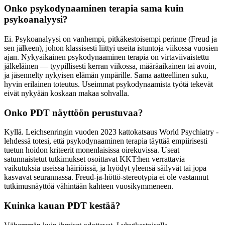
Onko psykodynaaminen terapia sama kuin
psykoanalyysi?
Ei. Psykoanalyysi on vanhempi, pitkäkestoisempi perinne (Freud ja
sen jälkeen), johon klassisesti liittyi useita istuntoja viikossa vuosien
ajan. Nykyaikainen psykodynaaminen terapia on virtaviivaistettu
jälkeläinen — tyypillisesti kerran viikossa, määräaikainen tai avoin,
ja jäsennelty nykyisen elämän ympärille. Sama aatteellinen suku,
hyvin erilainen toteutus. Useimmat psykodynaamista työtä tekevät
eivät nykyään koskaan makaa sohvalla.
Onko PDT näyttöön perustuvaa?
Kyllä. Leichsenringin vuoden 2023 kattokatsaus World Psychiatry -
lehdessä totesi, että psykodynaaminen terapia täyttää empiirisesti
tuetun hoidon kriteerit monenlaisissa oirekuvissa. Useat
satunnaistetut tutkimukset osoittavat KKT:hen verrattavia
vaikutuksia useissa häiriöissä, ja hyödyt yleensä säilyvät tai jopa
kasvavat seurannassa. Freud-ja-höttö-stereotypia ei ole vastannut
tutkimusnäyttöä vähintään kahteen vuosikymmeneen.
Kuinka kauan PDT kestää?