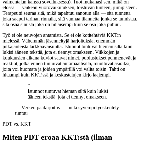
valmentajan kanssa sovelluksessa). Tuot mukanasi sen, mikä on
elossa — vaikean vuorovaikutuksen, toistuvan tunteen, jumipisteen.
Terapeutti seuraa sitä, mikä tapahtuu sanotun alla — sitä tunnetta
joka saapui tarinan rinnalla, sitä vanhaa tilannetta jonka se tunnistaa,
sitä osaa sinusta joka on hiljaisempi kuin se osa joka puhuu.
Työ ei ole neuvojen antamista. Se ei ole kotitehtäviä KKT:n
mielessä. Vähemmän jäsenneltyjä harjoituksia, enemmän
pitkäjänteistä tarkkaavaisuutta. Istunnot tuntuvat hieman siltä kuin
lukisi ääneen tekstiä, jota ei tiennyt omakseen. Viikkojen ja
kuukausien aikana kuviot saavat nimet, puolustukset pehmenevät ja
reaktiot, jotka ennen tuntuivat automaattisilta, muuttuvat asioiksi,
joita voi huomata ja joiden ympärillä voi valita toisin. Tahti on
hitaampi kuin KKT:ssä ja keskustelujen kirjo laajempi.
“
Istunnot tuntuvat hieman siltä kuin lukisi
ääneen tekstiä, jota ei tiennyt omakseen.
—
Verken pääkirjoitus — miltä syvempi työskentely
tuntuu
PDT vs. KKT
Miten PDT eroaa KKT:stä (ilman