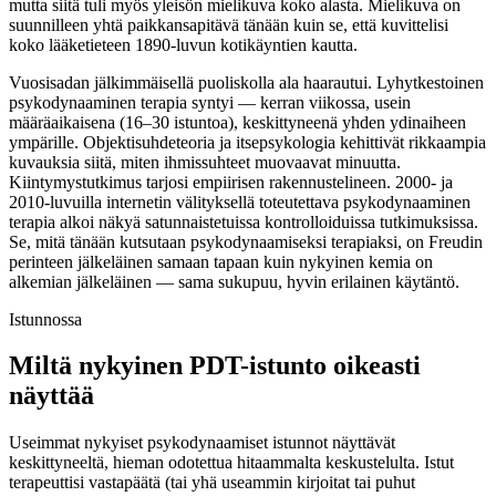
mutta siitä tuli myös yleisön mielikuva koko alasta. Mielikuva on
suunnilleen yhtä paikkansapitävä tänään kuin se, että kuvittelisi
koko lääketieteen 1890-luvun kotikäyntien kautta.
Vuosisadan jälkimmäisellä puoliskolla ala haarautui. Lyhytkestoinen
psykodynaaminen terapia syntyi — kerran viikossa, usein
määräaikaisena (16–30 istuntoa), keskittyneenä yhden ydinaiheen
ympärille. Objektisuhdeteoria ja itsepsykologia kehittivät rikkaampia
kuvauksia siitä, miten ihmissuhteet muovaavat minuutta.
Kiintymystutkimus tarjosi empiirisen rakennustelineen. 2000- ja
2010-luvuilla internetin välityksellä toteutettava psykodynaaminen
terapia alkoi näkyä satunnaistetuissa kontrolloiduissa tutkimuksissa.
Se, mitä tänään kutsutaan psykodynaamiseksi terapiaksi, on Freudin
perinteen jälkeläinen samaan tapaan kuin nykyinen kemia on
alkemian jälkeläinen — sama sukupuu, hyvin erilainen käytäntö.
Istunnossa
Miltä nykyinen PDT-istunto oikeasti
näyttää
Useimmat nykyiset psykodynaamiset istunnot näyttävät
keskittyneeltä, hieman odotettua hitaammalta keskustelulta. Istut
terapeuttisi vastapäätä (tai yhä useammin kirjoitat tai puhut