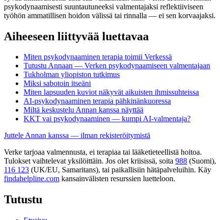
psykodynaamisesti suuntautuneeksi valmentajaksi reflektiiviseen
työhön ammatillisen hoidon välissä tai rinnalla — ei sen korvaajaksi.
Aiheeseen liittyvää luettavaa
Miten psykodynaaminen terapia toimii Verkessä
Tutustu Annaan — Verken psykodynaamiseen valmentajaan
Tukholman yliopiston tutkimus
Miksi sabotoin itseäni
Miten lapsuuden kuviot näkyvät aikuisten ihmissuhteissa
AI-psykodynaaminen terapia pähkinänkuoressa
Miltä keskustelu Annan kanssa näyttää
KKT vai psykodynaaminen — kumpi AI-valmentaja?
Juttele Annan kanssa — ilman rekisteröitymistä
Verke tarjoaa valmennusta, ei terapiaa tai lääketieteellistä hoitoa.
Tulokset vaihtelevat yksilöittäin. Jos olet kriisissä, soita
988
(Suomi),
116 123
(UK/EU, Samaritans),
tai paikallisiin hätäpalveluihin. Käy
findahelpline.com
kansainvälisten resurssien luetteloon.
Tutustu