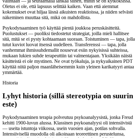
valintaan — ja seuraamalla lankaa siihen, mihin se on kytköksissä.
Oletus ei ole, että lapsuus selittää kaiken. Vaan että aiemmat
kokemukset ovat hiljaa läsnä aikuisten reaktioissa, ja niiden selvästi
näkeminen muuttaa sitä, mikä on mahdollista.
Psykodynaaminen työ käyttää pientä joukkoa peruskäsitteitä.
Puolustukset — puoliksi tiedostetut strategiat, joilla mieli hallitsee
sitä, mitä se ei pysty kohtaamaan suoraan. Toistuminen — tapa, jolla
tutut kuviot luovat itsensä uudelleen. Transferenssi — tapa, jolla
vanhemmat ihmissuhdemallit nousevat esiin nykyisissä suhteissa,
mukaan lukien suhde terapeuttiin tai valmentajaan. Yksikään näistä
käsitteistä ei ole mystinen. Ne ovat työkaluja, ja nykyaikainen PDT
käyttää niitä paljon maanläheisemmin kuin yleinen karikatyyri antaa
ymmärtää.
Historia
Lyhyt historia (sillä stereotypia on suurin
este)
Psykodynaaminen terapia polveutuu psykoanalyysistä, jonka Freud
kehitti 1900-luvun alussa. Klassinen psykoanalyysi oli intensiivistä
— useita istuntoja viikossa, usein vuosien ajan, potilas sohvalla.
Intensiivisellä muodolla oli aikoinaan teoreettinen perustelunsa,