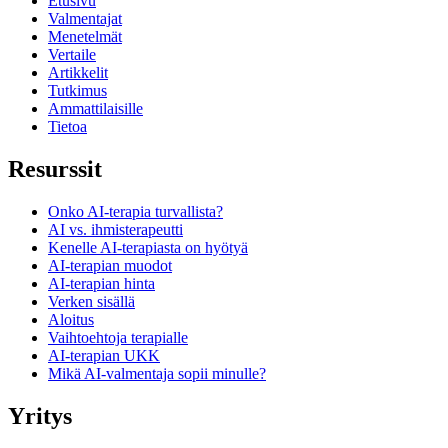
Etusivu
Valmentajat
Menetelmät
Vertaile
Artikkelit
Tutkimus
Ammattilaisille
Tietoa
Resurssit
Onko AI-terapia turvallista?
AI vs. ihmisterapeutti
Kenelle AI-terapiasta on hyötyä
AI-terapian muodot
AI-terapian hinta
Verken sisällä
Aloitus
Vaihtoehtoja terapialle
AI-terapian UKK
Mikä AI-valmentaja sopii minulle?
Yritys