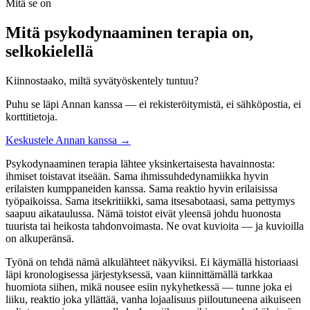
Mitä se on
Mitä psykodynaaminen terapia on,
selkokielellä
Kiinnostaako, miltä syvätyöskentely tuntuu?
Puhu se läpi Annan kanssa — ei rekisteröitymistä, ei sähköpostia, ei
korttitietoja.
Keskustele Annan kanssa →
Psykodynaaminen terapia lähtee yksinkertaisesta havainnosta:
ihmiset toistavat itseään. Sama ihmissuhdedynamiikka hyvin
erilaisten kumppaneiden kanssa. Sama reaktio hyvin erilaisissa
työpaikoissa. Sama itsekritiikki, sama itsesabotaasi, sama pettymys
saapuu aikataulussa. Nämä toistot eivät yleensä johdu huonosta
tuurista tai heikosta tahdonvoimasta. Ne ovat kuvioita — ja kuvioilla
on alkuperänsä.
Työnä on tehdä nämä alkulähteet näkyviksi. Ei käymällä historiaasi
läpi kronologisessa järjestyksessä, vaan kiinnittämällä tarkkaa
huomiota siihen, mikä nousee esiin nykyhetkessä — tunne joka ei
liiku, reaktio joka yllättää, vanha lojaalisuus piiloutuneena aikuiseen