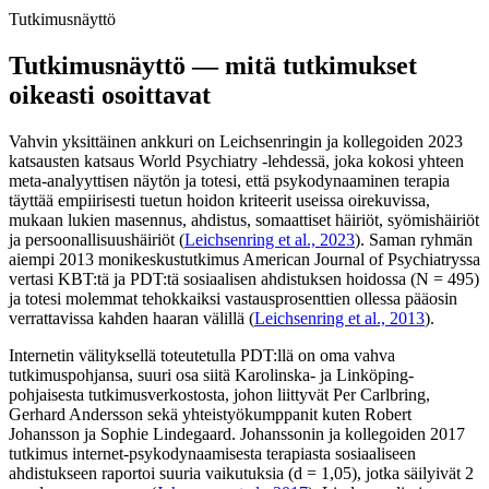
Tutkimusnäyttö
Tutkimusnäyttö — mitä tutkimukset
oikeasti osoittavat
Vahvin yksittäinen ankkuri on Leichsenringin ja kollegoiden 2023
katsausten katsaus World Psychiatry -lehdessä, joka kokosi yhteen
meta-analyyttisen näytön ja totesi, että psykodynaaminen terapia
täyttää empiirisesti tuetun hoidon kriteerit useissa oirekuvissa,
mukaan lukien masennus, ahdistus, somaattiset häiriöt, syömishäiriöt
ja persoonallisuushäiriöt (
Leichsenring et al., 2023
). Saman ryhmän
aiempi 2013 monikeskustutkimus American Journal of Psychiatryssa
vertasi KBT:tä ja PDT:tä sosiaalisen ahdistuksen hoidossa (N = 495)
ja totesi molemmat tehokkaiksi vastausprosenttien ollessa pääosin
verrattavissa kahden haaran välillä (
Leichsenring et al., 2013
).
Internetin välityksellä toteutetulla PDT:llä on oma vahva
tutkimuspohjansa, suuri osa siitä Karolinska- ja Linköping-
pohjaisesta tutkimusverkostosta, johon liittyvät Per Carlbring,
Gerhard Andersson sekä yhteistyökumppanit kuten Robert
Johansson ja Sophie Lindegaard. Johanssonin ja kollegoiden 2017
tutkimus internet-psykodynaamisesta terapiasta sosiaaliseen
ahdistukseen raportoi suuria vaikutuksia (d = 1,05), jotka säilyivät 2