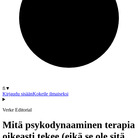
fi
▼
Kirjaudu sisään
Kokeile ilmaiseksi
Verke Editorial
Mitä psykodynaaminen terapia
oikeasti tekee (eikä se ole sitä,