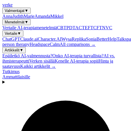
verke
Valmentajat
▼
Anna
Judith
Marie
Amanda
Mikkel
Menetelmät
▼
Vertaile AI-terapiamenetelmiä
CBT
PDT
ACT
EFT
CFT
NVC
Vertaile
▼
ChatGPT
Claude.ai
Character.AI
Wysa
Replika
Sonia
BetterHelp
Talkspa
person therapy
Headspace
Calm
All comparisons →
Artikkelit
▼
Epäiletkö AI-valmennusta?
Onko AI-terapia turvallista?
AI vs.
ihmisterapeutti
Verken sisällä
Kenelle AI-terapia sopii
Hinta ja
saatavuus
Kaikki artikkelit →
Tutkimus
Ammattilaisille