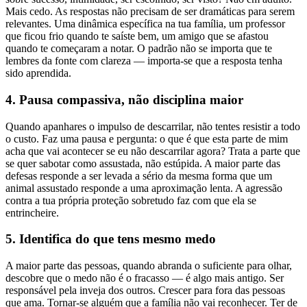
Mais cedo. As respostas não precisam de ser dramáticas para serem
relevantes. Uma dinâmica específica na tua família, um professor
que ficou frio quando te saíste bem, um amigo que se afastou
quando te começaram a notar. O padrão não se importa que te
lembres da fonte com clareza — importa-se que a resposta tenha
sido aprendida.
4. Pausa compassiva, não disciplina maior
Quando apanhares o impulso de descarrilar, não tentes resistir a todo
o custo. Faz uma pausa e pergunta: o que é que esta parte de mim
acha que vai acontecer se eu não descarrilar agora? Trata a parte que
se quer sabotar como assustada, não estúpida. A maior parte das
defesas responde a ser levada a sério da mesma forma que um
animal assustado responde a uma aproximação lenta. A agressão
contra a tua própria proteção sobretudo faz com que ela se
entrincheire.
5. Identifica do que tens mesmo medo
A maior parte das pessoas, quando abranda o suficiente para olhar,
descobre que o medo não é o fracasso — é algo mais antigo. Ser
responsável pela inveja dos outros. Crescer para fora das pessoas
que ama. Tornar-se alguém que a família não vai reconhecer. Ter de