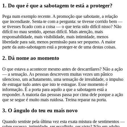
1. Do que é que a sabotagem te está a proteger?
Pega num exemplo recente. A promoção que sabotaste, a relação
que incendiaste. Senta-te com a pergunta: se tivesse corrido bem —
se tivesses ficado com a coisa — o que teria sido difícil nisso? Não
difícil no mau sentido, apenas difícil. Mais atenção, mais
responsabilidade, mais visibilidade, mais intimidade, menos
liberdade para sair, menos permissão para ser pequeno. A maior
parte da auto-sabotagem está a proteger-te de uma destas coisas.
2. Dá nome ao momento
O que estava a acontecer mesmo antes de descarrilares? Não a ação
— a sensação. As pessoas descrevem muitas vezes um pânico
silencioso, um achatamento, uma sensação de irrealidade, o impulso
de estragar tudo antes que isto te estrague. Esse momento é
informação. É a porta para aquilo a que a sabotagem está a
responder. A maioria das pessoas passa por cima dele porque a ação
que se segue é muito mais ruidosa. Treina reparar na porta.
3. O ângulo do teu eu mais novo
Quando sentiste pela última vez esta exata mistura de sentimentos —
sobre sucesso, intimidade, ser escolhido, ser visto? Não em adulto.