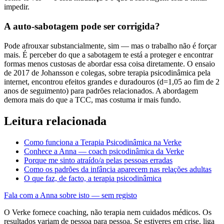
impedir.
A auto-sabotagem pode ser corrigida?
Pode afrouxar substancialmente, sim — mas o trabalho não é forçar
mais. É perceber do que a sabotagem te está a proteger e encontrar
formas menos custosas de abordar essa coisa diretamente. O ensaio
de 2017 de Johansson e colegas, sobre terapia psicodinâmica pela
internet, encontrou efeitos grandes e duradouros (d=1,05 ao fim de 2
anos de seguimento) para padrões relacionados. A abordagem
demora mais do que a TCC, mas costuma ir mais fundo.
Leitura relacionada
Como funciona a Terapia Psicodinâmica na Verke
Conhece a Anna — coach psicodinâmica da Verke
Porque me sinto atraído/a pelas pessoas erradas
Como os padrões da infância aparecem nas relações adultas
O que faz, de facto, a terapia psicodinâmica
Fala com a Anna sobre isto — sem registo
O Verke fornece coaching, não terapia nem cuidados médicos. Os
resultados variam de pessoa para pessoa. Se estiveres em crise, liga