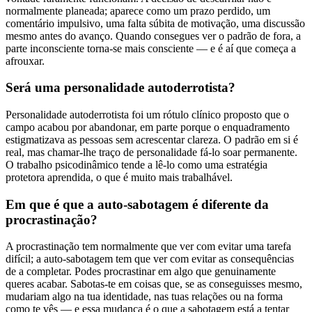
normalmente planeada; aparece como um prazo perdido, um
comentário impulsivo, uma falta súbita de motivação, uma discussão
mesmo antes do avanço. Quando consegues ver o padrão de fora, a
parte inconsciente torna-se mais consciente — e é aí que começa a
afrouxar.
Será uma personalidade autoderrotista?
Personalidade autoderrotista foi um rótulo clínico proposto que o
campo acabou por abandonar, em parte porque o enquadramento
estigmatizava as pessoas sem acrescentar clareza. O padrão em si é
real, mas chamar-lhe traço de personalidade fá-lo soar permanente.
O trabalho psicodinâmico tende a lê-lo como uma estratégia
protetora aprendida, o que é muito mais trabalhável.
Em que é que a auto-sabotagem é diferente da
procrastinação?
A procrastinação tem normalmente que ver com evitar uma tarefa
difícil; a auto-sabotagem tem que ver com evitar as consequências
de a completar. Podes procrastinar em algo que genuinamente
queres acabar. Sabotas-te em coisas que, se as conseguisses mesmo,
mudariam algo na tua identidade, nas tuas relações ou na forma
como te vês — e essa mudança é o que a sabotagem está a tentar