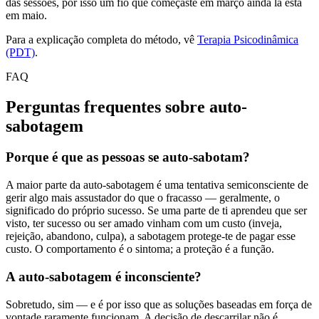
das sessões, por isso um fio que começaste em março ainda lá está
em maio.
Para a explicação completa do método, vê
Terapia Psicodinâmica
(PDT)
.
FAQ
Perguntas frequentes sobre auto-
sabotagem
Porque é que as pessoas se auto-sabotam?
A maior parte da auto-sabotagem é uma tentativa semiconsciente de
gerir algo mais assustador do que o fracasso — geralmente, o
significado do próprio sucesso. Se uma parte de ti aprendeu que ser
visto, ter sucesso ou ser amado vinham com um custo (inveja,
rejeição, abandono, culpa), a sabotagem protege-te de pagar esse
custo. O comportamento é o sintoma; a proteção é a função.
A auto-sabotagem é inconsciente?
Sobretudo, sim — e é por isso que as soluções baseadas em força de
vontade raramente funcionam. A decisão de descarrilar não é