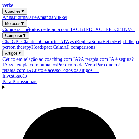
verke
Coaches
▼
Anna
Judith
Marie
Amanda
Mikkel
Métodos
▼
Comparar métodos de terapia com IA
CBT
PDT
ACT
EFT
CFT
NVC
Comparar
▼
ChatGPT
Claude.ai
Character.AI
Wysa
Replika
Sonia
BetterHelp
Talkspa
person therapy
Headspace
Calm
All comparisons →
Artigos
▼
Cético em relação ao coaching com IA?
A terapia com IA é segura?
IA vs. terapia com humanos
Por dentro da Verke
Para quem é a
terapia com IA
Custo e acesso
Todos os artigos →
Investigação
Para Profissionais