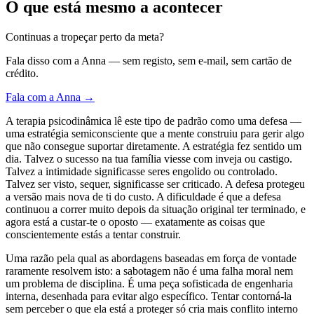
O que está mesmo a acontecer
Continuas a tropeçar perto da meta?
Fala disso com a Anna — sem registo, sem e-mail, sem cartão de
crédito.
Fala com a Anna →
A terapia psicodinâmica lê este tipo de padrão como uma defesa —
uma estratégia semiconsciente que a mente construiu para gerir algo
que não consegue suportar diretamente. A estratégia fez sentido um
dia. Talvez o sucesso na tua família viesse com inveja ou castigo.
Talvez a intimidade significasse seres engolido ou controlado.
Talvez ser visto, sequer, significasse ser criticado. A defesa protegeu
a versão mais nova de ti do custo. A dificuldade é que a defesa
continuou a correr muito depois da situação original ter terminado, e
agora está a custar-te o oposto — exatamente as coisas que
conscientemente estás a tentar construir.
Uma razão pela qual as abordagens baseadas em força de vontade
raramente resolvem isto: a sabotagem não é uma falha moral nem
um problema de disciplina. É uma peça sofisticada de engenharia
interna, desenhada para evitar algo específico. Tentar contorná-la
sem perceber o que ela está a proteger só cria mais conflito interno