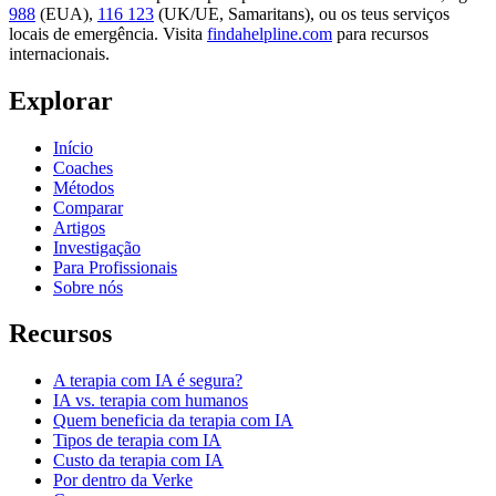
988
(EUA),
116 123
(UK/UE, Samaritans),
ou os teus serviços
locais de emergência. Visita
findahelpline.com
para recursos
internacionais.
Explorar
Início
Coaches
Métodos
Comparar
Artigos
Investigação
Para Profissionais
Sobre nós
Recursos
A terapia com IA é segura?
IA vs. terapia com humanos
Quem beneficia da terapia com IA
Tipos de terapia com IA
Custo da terapia com IA
Por dentro da Verke