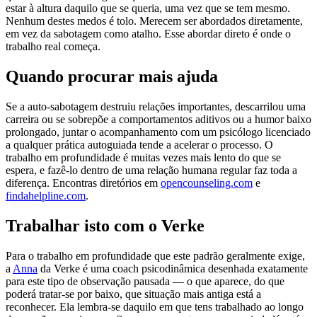
estar à altura daquilo que se queria, uma vez que se tem mesmo.
Nenhum destes medos é tolo. Merecem ser abordados diretamente,
em vez da sabotagem como atalho. Esse abordar direto é onde o
trabalho real começa.
Quando procurar mais ajuda
Se a auto-sabotagem destruiu relações importantes, descarrilou uma
carreira ou se sobrepõe a comportamentos aditivos ou a humor baixo
prolongado, juntar o acompanhamento com um psicólogo licenciado
a qualquer prática autoguiada tende a acelerar o processo. O
trabalho em profundidade é muitas vezes mais lento do que se
espera, e fazê-lo dentro de uma relação humana regular faz toda a
diferença. Encontras diretórios em
opencounseling.com
e
findahelpline.com
.
Trabalhar isto com o Verke
Para o trabalho em profundidade que este padrão geralmente exige,
a
Anna
da Verke é uma coach psicodinâmica desenhada exatamente
para este tipo de observação pausada — o que aparece, do que
poderá tratar-se por baixo, que situação mais antiga está a
reconhecer. Ela lembra-se daquilo em que tens trabalhado ao longo