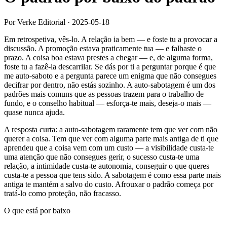
Por Verke Editorial
·
2025-05-18
Em retrospetiva, vês-lo. A relação ia bem — e foste tu a provocar a
discussão. A promoção estava praticamente tua — e falhaste o
prazo. A coisa boa estava prestes a chegar — e, de alguma forma,
foste tu a fazê-la descarrilar. Se dás por ti a perguntar porque é que
me auto-saboto e a pergunta parece um enigma que não consegues
decifrar por dentro, não estás sozinho. A auto-sabotagem é um dos
padrões mais comuns que as pessoas trazem para o trabalho de
fundo, e o conselho habitual — esforça-te mais, deseja-o mais —
quase nunca ajuda.
A resposta curta: a auto-sabotagem raramente tem que ver com não
querer a coisa. Tem que ver com alguma parte mais antiga de ti que
aprendeu que a coisa vem com um custo — a visibilidade custa-te
uma atenção que não consegues gerir, o sucesso custa-te uma
relação, a intimidade custa-te autonomia, conseguir o que queres
custa-te a pessoa que tens sido. A sabotagem é como essa parte mais
antiga te mantém a salvo do custo. Afrouxar o padrão começa por
tratá-lo como proteção, não fracasso.
O que está por baixo