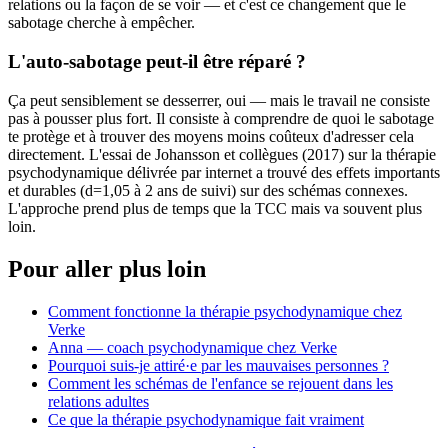
relations ou la façon de se voir — et c'est ce changement que le
sabotage cherche à empêcher.
L'auto-sabotage peut-il être réparé ?
Ça peut sensiblement se desserrer, oui — mais le travail ne consiste
pas à pousser plus fort. Il consiste à comprendre de quoi le sabotage
te protège et à trouver des moyens moins coûteux d'adresser cela
directement. L'essai de Johansson et collègues (2017) sur la thérapie
psychodynamique délivrée par internet a trouvé des effets importants
et durables (d=1,05 à 2 ans de suivi) sur des schémas connexes.
L'approche prend plus de temps que la TCC mais va souvent plus
loin.
Pour aller plus loin
Comment fonctionne la thérapie psychodynamique chez
Verke
Anna — coach psychodynamique chez Verke
Pourquoi suis-je attiré·e par les mauvaises personnes ?
Comment les schémas de l'enfance se rejouent dans les
relations adultes
Ce que la thérapie psychodynamique fait vraiment