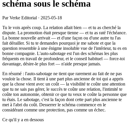
schéma sous le schéma
Par Verke Editorial
·
2025-05-18
Tu le vois après coup. La relation allait bien — et tu as cherché la
dispute. La promotion était presque tienne — et tu as raté l'échéance.
La bonne nouvelle arrivait — et d'une façon ou d'une autre tu l'as
fait dérailler. Si tu te demandes pourquoi je me sabote et que la
question ressemble à une énigme insoluble vue de l'intérieur, tu es en
bonne compagnie. L'auto-sabotage est l'un des schémas les plus
fréquents en travail de profondeur, et le conseil habituel — force-toi
davantage, désire-le plus fort — n'aide presque jamais.
En résumé : l'auto-sabotage ne tient que rarement au fait de ne pas
vouloir la chose. Il tient à une part plus ancienne de toi qui a appris
que la chose vient avec un coût — la visibilité te coûte une attention
que tu ne sais pas gérer, le succès te coûte une relation, l'intimité te
coûte ton autonomie, obtenir ce que tu veux te coûte la personne que
tu étais. Le sabotage, c'est la façon dont cette part plus ancienne te
met à l'abri du coût. Desserrer le schéma commence en le
considérant comme une protection, pas comme un échec.
Ce qu'il y a en dessous