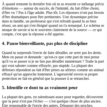
À quand remonte la dernière fois où tu as ressenti ce mélange précis
d'émotions — autour du succès, de l'intimité, du fait d'être choisi,
d'être vu ? Pas à l'âge adulte. Plus tôt. Les réponses n'ont pas besoin
d'être dramatiques pour être pertinentes. Une dynamique précise
dans ta famille, un professeur qui s'est refroidi quand tu as bien
réussi, un ami qui s'est éloigné quand on t'a remarqué. Le schéma se
moque de savoir si tu te souviens clairement de la source — ce qui
compte, c'est que la réponse a été apprise.
4. Pause bienveillante, pas plus de discipline
Quand tu surprends l'envie de faire dérailler, ne serre pas les dents.
Mets en pause et demande : qu'est-ce que cette part de moi pense
qu'il va se passer si je ne fais pas dérailler maintenant ? Traite la part
qui veut saboter comme effrayée, pas stupide. La plupart des
défenses répondent au fait d'être prises au sérieux comme un animal
effrayé qu'on approche lentement. L'agressivité envers ta propre
protection ne fait en général que la pousser à se retrancher.
5. Identifie ce dont tu as vraiment peur
La plupart des gens, en ralentissant assez pour regarder, découvrent
que la peur n'est pas l'échec — c'est quelque chose de plus ancien.
Être responsable de l'envie des autres. Dépasser des proches.