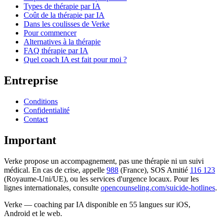
Types de thérapie par IA
Coût de la thérapie par IA
Dans les coulisses de Verke
Pour commencer
Alternatives à la thérapie
FAQ thérapie par IA
Quel coach IA est fait pour moi ?
Entreprise
Conditions
Confidentialité
Contact
Important
Verke propose un accompagnement, pas une thérapie ni un suivi
médical. En cas de crise, appelle
988
(France), SOS Amitié
116 123
(Royaume-Uni/UE), ou les services d'urgence locaux. Pour les
lignes internationales, consulte
opencounseling.com/suicide-hotlines
.
Verke — coaching par IA disponible en 55 langues sur iOS,
Android et le web.