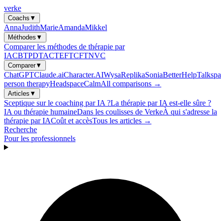
verke
Coachs
▼
Anna
Judith
Marie
Amanda
Mikkel
Méthodes
▼
Comparer les méthodes de thérapie par
IA
CBT
PDT
ACT
EFT
CFT
NVC
Comparer
▼
ChatGPT
Claude.ai
Character.AI
Wysa
Replika
Sonia
BetterHelp
Talkspa
person therapy
Headspace
Calm
All comparisons →
Articles
▼
Sceptique sur le coaching par IA ?
La thérapie par IA est-elle sûre ?
IA ou thérapie humaine
Dans les coulisses de Verke
À qui s'adresse la
thérapie par IA
Coût et accès
Tous les articles →
Recherche
Pour les professionnels