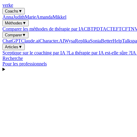
verke
Coachs
▼
Anna
Judith
Marie
Amanda
Mikkel
Méthodes
▼
Comparer les méthodes de thérapie par IA
CBT
PDT
ACT
EFT
CFT
N
Comparer
▼
ChatGPT
Claude.ai
Character.AI
Wysa
Replika
Sonia
BetterHelp
Talkspa
Articles
▼
Sceptique sur le coaching par IA ?
La thérapie par IA est-elle sûre ?
IA
Recherche
Pour les professionnels