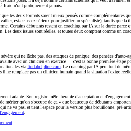
estions poser, il a déjà nommé certains schémas qu'il veut travailler, et 
à froid n'ont pratiquement jamais.
ur que les deux formats soient mieux pensés comme complémentaires qu
vailler, est-ce assez sérieux pour justifier un spécialiste), tandis que la
e. Certains débutants restent en coaching par IA sur la durée parce que le
 Les deux issues sont réelles, et toutes deux comptent comme un coachi
on sévère qui ne lâche pas, des attaques de panique, des pensées d'aut
 travaille avec un clinicien en exercice — c'est la bonne première étape
rnationales via
findahelpline.com
. Le coaching par IA peut tout de même
s il ne remplace pas un clinicien humain quand la situation l'exige réell
rement adapté. Son registre mêle thérapie d'acceptation et d'engagement
sûr de mériter qu'on s'occupe de ça » que beaucoup de débutants emport
 qui ne va pas, et tient l'espace pour la version plus brouillonne, pré-ar
 d'engagement
.
aiement