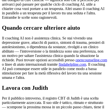
arrivarci può passare per qualche ciclo di coaching AI, utile a
chiarire cosa vuoi portare a un terapeuta. Altri usano il coaching AI
in parallelo a un terapeuta per il lavoro tra una seduta e l'altra.
Entrambe le scelte sono ragionevoli.
Quando cercare ulteriore aiuto
Il coaching AI non è assistenza clinica. Se stai vivendo una
depressione grave, attacchi di panico, sintomi di trauma, pensieri di
autolesionismo, o dipendenza da sostanze, rivolgiti a un clinico
abilitato — l'introversione o la timidezza sono una preferenza, non
un motivo per saltare l'assistenza clinica quando la situazione la
richiede. Puoi trovare opzioni accessibili presso
opencounseling.com
o linee di aiuto internazionali tramite
findahelpline.com
. Il coaching
AI può comunque essere utile in parallelo come modo a bassa
stimolazione per fare la metà riflessiva del lavoro tra una sessione
umana e l'altra.
Lavora con Judith
Per il pubblico introverso, il registro CBT di Judith è una scelta
particolarmente azzeccata. Il suo stile è tattico, ritmato e strutturato
— scompone la prossima mossa in un piccolo passo chiaro, tiene il