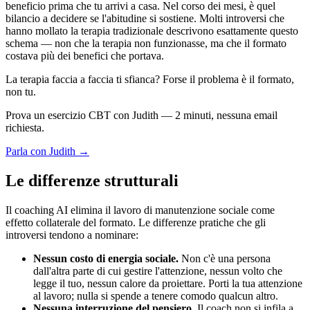
beneficio prima che tu arrivi a casa. Nel corso dei mesi, è quel
bilancio a decidere se l'abitudine si sostiene. Molti introversi che
hanno mollato la terapia tradizionale descrivono esattamente questo
schema — non che la terapia non funzionasse, ma che il formato
costava più dei benefici che portava.
La terapia faccia a faccia ti sfianca? Forse il problema è il formato,
non tu.
Prova un esercizio CBT con Judith — 2 minuti, nessuna email
richiesta.
Parla con Judith →
Le differenze strutturali
Il coaching AI elimina il lavoro di manutenzione sociale come
effetto collaterale del formato. Le differenze pratiche che gli
introversi tendono a nominare:
Nessun costo di energia sociale.
Non c'è una persona
dall'altra parte di cui gestire l'attenzione, nessun volto che
legge il tuo, nessun calore da proiettare. Porti la tua attenzione
al lavoro; nulla si spende a tenere comodo qualcun altro.
Nessuna interruzione del pensiero.
Il coach non si infila a