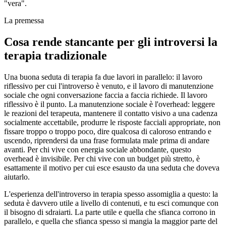
"vera".
La premessa
Cosa rende stancante per gli introversi la
terapia tradizionale
Una buona seduta di terapia fa due lavori in parallelo: il lavoro
riflessivo per cui l'introverso è venuto, e il lavoro di manutenzione
sociale che ogni conversazione faccia a faccia richiede. Il lavoro
riflessivo è il punto. La manutenzione sociale è l'overhead: leggere
le reazioni del terapeuta, mantenere il contatto visivo a una cadenza
socialmente accettabile, produrre le risposte facciali appropriate, non
fissare troppo o troppo poco, dire qualcosa di caloroso entrando e
uscendo, riprendersi da una frase formulata male prima di andare
avanti. Per chi vive con energia sociale abbondante, questo
overhead è invisibile. Per chi vive con un budget più stretto, è
esattamente il motivo per cui esce esausto da una seduta che doveva
aiutarlo.
L'esperienza dell'introverso in terapia spesso assomiglia a questo: la
seduta è davvero utile a livello di contenuti, e tu esci comunque con
il bisogno di sdraiarti. La parte utile e quella che sfianca corrono in
parallelo, e quella che sfianca spesso si mangia la maggior parte del