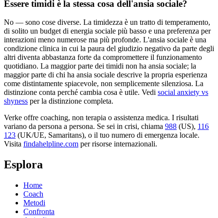
Essere timidi è la stessa cosa dell'ansia sociale?
No — sono cose diverse. La timidezza è un tratto di temperamento,
di solito un budget di energia sociale più basso e una preferenza per
interazioni meno numerose ma più profonde. L'ansia sociale è una
condizione clinica in cui la paura del giudizio negativo da parte degli
altri diventa abbastanza forte da compromettere il funzionamento
quotidiano. La maggior parte dei timidi non ha ansia sociale; la
maggior parte di chi ha ansia sociale descrive la propria esperienza
come distintamente spiacevole, non semplicemente silenziosa. La
distinzione conta perché cambia cosa è utile. Vedi
social anxiety vs
shyness
per la distinzione completa.
Verke offre coaching, non terapia o assistenza medica. I risultati
variano da persona a persona. Se sei in crisi, chiama
988
(US),
116
123
(UK/UE, Samaritans),
o il tuo numero di emergenza locale.
Visita
findahelpline.com
per risorse internazionali.
Esplora
Home
Coach
Metodi
Confronta