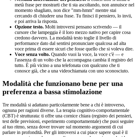
metà frase per mostrarti che ti sta ascoltando, non annuisce nel
momento sbagliato, non dice "mm-hmm" mentre stai
cercando di chiudere una frase. Tu finisci il pensiero, lo invii,
e poi arriva la risposta.
Opzione testo.
Molti introversi pensano scrivendo — il
cursore che lampeggia è il loro mezzo nativo per capire cosa
credono davvero. La modalità testo toglie il livello di
performance dato dal sentirsi pronunciare qualcosa ad alta
voce prima di essere sicuri che fosse quello che si voleva dire.
Voce senza volto.
Quando vuoi la voce, la voce c'è — e
l'assenza di un volto che la accompagna cambia il registro del
tutto. È più vicino a una telefonata con qualcuno che ti
conosce già, che a una videochiamata con uno sconosciuto.
Modalità che funzionano bene per una
preferenza a bassa stimolazione
Tre modalità si adattano particolarmente bene a chi è introverso,
ognuna per ragioni diverse. La terapia cognitivo-comportamentale
(CBT) è strutturata: ti offre una cornice chiara (registro dei pensieri,
test delle previsioni, esperimento comportamentale) che puoi seguire
al tuo ritmo, senza dover trovare sul momento argomenti di cui
parlare in profondità. Per gli introversi a cui piace sapere qual è il