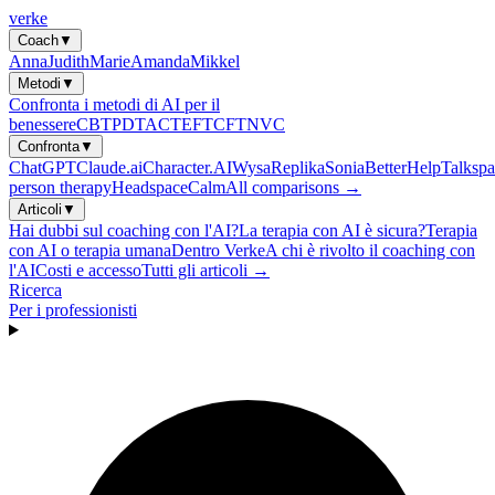
verke
Coach
▼
Anna
Judith
Marie
Amanda
Mikkel
Metodi
▼
Confronta i metodi di AI per il
benessere
CBT
PDT
ACT
EFT
CFT
NVC
Confronta
▼
ChatGPT
Claude.ai
Character.AI
Wysa
Replika
Sonia
BetterHelp
Talkspa
person therapy
Headspace
Calm
All comparisons →
Articoli
▼
Hai dubbi sul coaching con l'AI?
La terapia con AI è sicura?
Terapia
con AI o terapia umana
Dentro Verke
A chi è rivolto il coaching con
l'AI
Costi e accesso
Tutti gli articoli →
Ricerca
Per i professionisti