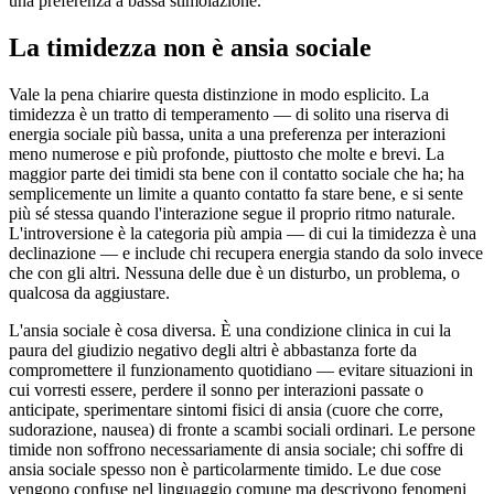
una preferenza a bassa stimolazione.
La timidezza non è ansia sociale
Vale la pena chiarire questa distinzione in modo esplicito. La
timidezza è un tratto di temperamento — di solito una riserva di
energia sociale più bassa, unita a una preferenza per interazioni
meno numerose e più profonde, piuttosto che molte e brevi. La
maggior parte dei timidi sta bene con il contatto sociale che ha; ha
semplicemente un limite a quanto contatto fa stare bene, e si sente
più sé stessa quando l'interazione segue il proprio ritmo naturale.
L'introversione è la categoria più ampia — di cui la timidezza è una
declinazione — e include chi recupera energia stando da solo invece
che con gli altri. Nessuna delle due è un disturbo, un problema, o
qualcosa da aggiustare.
L'ansia sociale è cosa diversa. È una condizione clinica in cui la
paura del giudizio negativo degli altri è abbastanza forte da
compromettere il funzionamento quotidiano — evitare situazioni in
cui vorresti essere, perdere il sonno per interazioni passate o
anticipate, sperimentare sintomi fisici di ansia (cuore che corre,
sudorazione, nausea) di fronte a scambi sociali ordinari. Le persone
timide non soffrono necessariamente di ansia sociale; chi soffre di
ansia sociale spesso non è particolarmente timido. Le due cose
vengono confuse nel linguaggio comune ma descrivono fenomeni