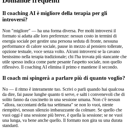
Domande frequenti
Il coaching AI è migliore della terapia per gli
introversi?
Non "migliore" — ha una forma diversa. Per molti introversi il
formato si adatta alle loro preferenze: nessun costo in termini di
energia sociale per gestire una persona seduta di fronte, nessuna
performance di calore sociale, pause in mezzo al pensiero tollerate,
opzione testuale, voce senza volto. Alcuni introversi se la cavano
benissimo nella terapia tradizionale; chi l'ha trovata più stancante che
utile spesso indica come parte pesante l'aspetto sociale, non quello
riflessivo. Il coaching AI elimina il primo e mantiene il secondo.
Il coach mi spingerà a parlare più di quanto voglio?
No — il ritmo è interamente tuo. Scrivi o parli quando hai qualcosa
da dire, fai pause lunghe quanto ti serve, e salti i convenevoli che di
solito fanno da cuscinetto in una sessione umana. Non c'è nessun
"allora, raccontami della tua settimana" se non lo vuoi, niente
riempitivi, nessun silenzio imbarazzante da colmare. Se quello che
vuoi oggi è una sessione più breve, è quella la sessione; se ne vuoi
una lunga, va bene anche quello. Il formato non gira su una durata
standard.