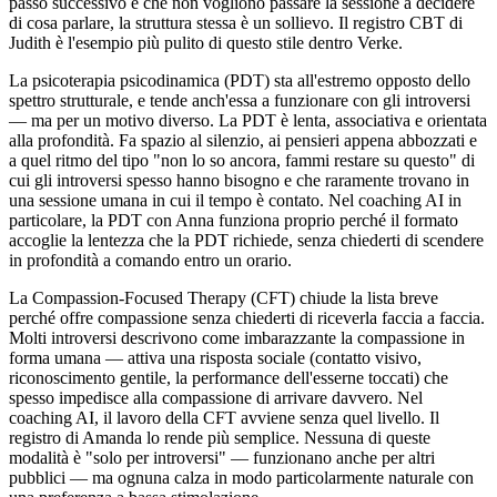
passo successivo e che non vogliono passare la sessione a decidere
di cosa parlare, la struttura stessa è un sollievo. Il registro CBT di
Judith è l'esempio più pulito di questo stile dentro Verke.
La psicoterapia psicodinamica (PDT) sta all'estremo opposto dello
spettro strutturale, e tende anch'essa a funzionare con gli introversi
— ma per un motivo diverso. La PDT è lenta, associativa e orientata
alla profondità. Fa spazio al silenzio, ai pensieri appena abbozzati e
a quel ritmo del tipo "non lo so ancora, fammi restare su questo" di
cui gli introversi spesso hanno bisogno e che raramente trovano in
una sessione umana in cui il tempo è contato. Nel coaching AI in
particolare, la PDT con Anna funziona proprio perché il formato
accoglie la lentezza che la PDT richiede, senza chiederti di scendere
in profondità a comando entro un orario.
La Compassion-Focused Therapy (CFT) chiude la lista breve
perché offre compassione senza chiederti di riceverla faccia a faccia.
Molti introversi descrivono come imbarazzante la compassione in
forma umana — attiva una risposta sociale (contatto visivo,
riconoscimento gentile, la performance dell'esserne toccati) che
spesso impedisce alla compassione di arrivare davvero. Nel
coaching AI, il lavoro della CFT avviene senza quel livello. Il
registro di Amanda lo rende più semplice. Nessuna di queste
modalità è "solo per introversi" — funzionano anche per altri
pubblici — ma ognuna calza in modo particolarmente naturale con