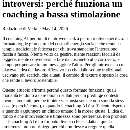
introversi: perché funziona un
coaching a bassa stimolazione
Redazione di Verke
·
May 14, 2026
Il coaching AI per timidi e introversi calza per un motivo specifico: il
formato toglie gran parte del costo di energia sociale che rende la
terapia tradizionale faticosa per chi trova stancante l'interazione
faccia a faccia. Niente volto da gestire, niente reazioni facciali da
leggere, niente convenevoli a fare da cuscinetto al lavoro vero, e
tempo per pensare tra un messaggio e l'altro. Per gli introversi a cui
piaceva l'idea del lavoro riflessivo ma che dalle sedute tradizionali
uscivano più scarichi che aiutati, il cambio di texture è spesso la cosa
che rende il lavoro sostenibile.
Questo articolo affronta perché questo formato funziona, quali
modalità tendono a dare buoni risultati per chi predilige contesti
meno stimolanti, perché timidezza e ansia sociale non sono la stessa
cosa (e perché conta), e quando il coaching AI è sufficiente rispetto
a quando aggiungere un clinico umano è la mossa giusta. L'idea di
fondo è che introversione e timidezza sono preferenze, non problemi
— il coaching AI è un formato diverso che si adatta a quella
preferenza, non un ripiego per chi non riesce a reggere quella