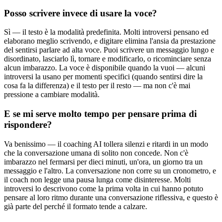
Posso scrivere invece di usare la voce?
Sì — il testo è la modalità predefinita. Molti introversi pensano ed
elaborano meglio scrivendo, e digitare elimina l'ansia da prestazione
del sentirsi parlare ad alta voce. Puoi scrivere un messaggio lungo e
disordinato, lasciarlo lì, tornare e modificarlo, o ricominciare senza
alcun imbarazzo. La voce è disponibile quando la vuoi — alcuni
introversi la usano per momenti specifici (quando sentirsi dire la
cosa fa la differenza) e il testo per il resto — ma non c'è mai
pressione a cambiare modalità.
E se mi serve molto tempo per pensare prima di
rispondere?
Va benissimo — il coaching AI tollera silenzi e ritardi in un modo
che la conversazione umana di solito non concede. Non c'è
imbarazzo nel fermarsi per dieci minuti, un'ora, un giorno tra un
messaggio e l'altro. La conversazione non corre su un cronometro, e
il coach non legge una pausa lunga come disinteresse. Molti
introversi lo descrivono come la prima volta in cui hanno potuto
pensare al loro ritmo durante una conversazione riflessiva, e questo è
già parte del perché il formato tende a calzare.