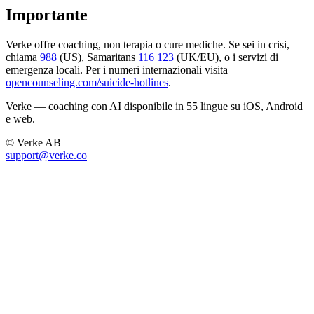
Importante
Verke offre coaching, non terapia o cure mediche. Se sei in crisi,
chiama
988
(US), Samaritans
116 123
(UK/EU), o i servizi di
emergenza locali. Per i numeri internazionali visita
opencounseling.com/suicide-hotlines
.
Verke — coaching con AI disponibile in 55 lingue su iOS, Android
e web.
© Verke AB
support@verke.co