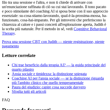
filo tra una sessione e l'altra, e non ti chiede di arrivare con
un'enunciazione raffinata di ciò su cui stai lavorando. Il tono pacato
e poco stimolante del coaching AI si sposa bene con il suo approccio
essenziale: su-cosa-stiamo-lavorando, qual-è-la-prossima-mossa, ha-
funzionato, cosa-hai-imparato. Per gli introversi che preferiscono la
chiarezza al calore e i passi concreti all'esplorazione aperta, Judith è
la scelta più naturale. Per il metodo in sé, vedi
Cognitive Behavioral
Therapy
.
Prova una sessione CBT con Judith — niente registrazione, niente
pagamento
Letture correlate
Chi trae beneficio dalla terapia AI? — la guida principale del
quarto pilastro
Ansia sociale e timidezza: la distinzione spiegata
Coaching AI per l'ansia sociale — se la distinzione riguarda
più l'ambito clinico che quello temperamentale
Paura del giudizio: capire cosa succede davvero
Sfoglia tutti gli articoli
FAQ