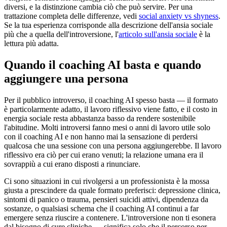
diversi, e la distinzione cambia ciò che può servire. Per una
trattazione completa delle differenze, vedi
social anxiety vs shyness
.
Se la tua esperienza corrisponde alla descrizione dell'ansia sociale
più che a quella dell'introversione, l'
articolo sull'ansia sociale
è la
lettura più adatta.
Quando il coaching AI basta e quando
aggiungere una persona
Per il pubblico introverso, il coaching AI spesso basta — il formato
è particolarmente adatto, il lavoro riflessivo viene fatto, e il costo in
energia sociale resta abbastanza basso da rendere sostenibile
l'abitudine. Molti introversi fanno mesi o anni di lavoro utile solo
con il coaching AI e non hanno mai la sensazione di perdersi
qualcosa che una sessione con una persona aggiungerebbe. Il lavoro
riflessivo era ciò per cui erano venuti; la relazione umana era il
sovrappiù a cui erano disposti a rinunciare.
Ci sono situazioni in cui rivolgersi a un professionista è la mossa
giusta a prescindere da quale formato preferisci: depressione clinica,
sintomi di panico o trauma, pensieri suicidi attivi, dipendenza da
sostanze, o qualsiasi schema che il coaching AI continui a far
emergere senza riuscire a contenere. L'introversione non ti esonera
dal bisogno di cure cliniche — significa solo che il percorso per