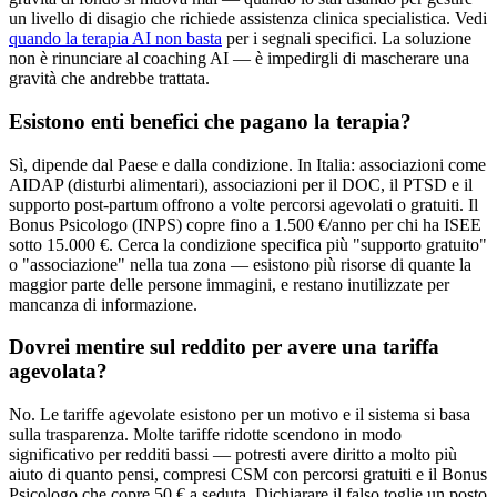
un livello di disagio che richiede assistenza clinica specialistica. Vedi
quando la terapia AI non basta
per i segnali specifici. La soluzione
non è rinunciare al coaching AI — è impedirgli di mascherare una
gravità che andrebbe trattata.
Esistono enti benefici che pagano la terapia?
Sì, dipende dal Paese e dalla condizione. In Italia: associazioni come
AIDAP (disturbi alimentari), associazioni per il DOC, il PTSD e il
supporto post-partum offrono a volte percorsi agevolati o gratuiti. Il
Bonus Psicologo (INPS) copre fino a 1.500 €/anno per chi ha ISEE
sotto 15.000 €. Cerca la condizione specifica più "supporto gratuito"
o "associazione" nella tua zona — esistono più risorse di quante la
maggior parte delle persone immagini, e restano inutilizzate per
mancanza di informazione.
Dovrei mentire sul reddito per avere una tariffa
agevolata?
No. Le tariffe agevolate esistono per un motivo e il sistema si basa
sulla trasparenza. Molte tariffe ridotte scendono in modo
significativo per redditi bassi — potresti avere diritto a molto più
aiuto di quanto pensi, compresi CSM con percorsi gratuiti e il Bonus
Psicologo che copre 50 € a seduta. Dichiarare il falso toglie un posto