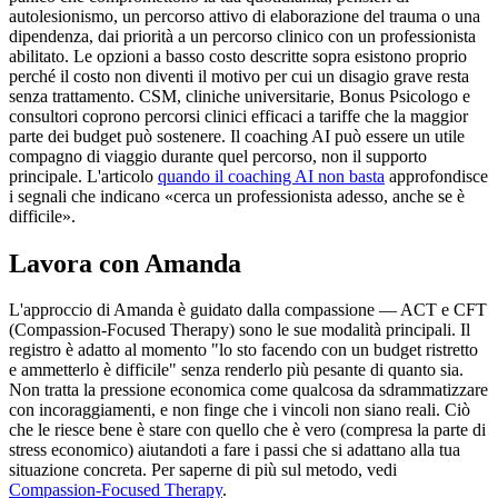
autolesionismo, un percorso attivo di elaborazione del trauma o una
dipendenza, dai priorità a un percorso clinico con un professionista
abilitato. Le opzioni a basso costo descritte sopra esistono proprio
perché il costo non diventi il motivo per cui un disagio grave resta
senza trattamento. CSM, cliniche universitarie, Bonus Psicologo e
consultori coprono percorsi clinici efficaci a tariffe che la maggior
parte dei budget può sostenere. Il coaching AI può essere un utile
compagno di viaggio durante quel percorso, non il supporto
principale. L'articolo
quando il coaching AI non basta
approfondisce
i segnali che indicano «cerca un professionista adesso, anche se è
difficile».
Lavora con Amanda
L'approccio di Amanda è guidato dalla compassione — ACT e CFT
(Compassion-Focused Therapy) sono le sue modalità principali. Il
registro è adatto al momento "lo sto facendo con un budget ristretto
e ammetterlo è difficile" senza renderlo più pesante di quanto sia.
Non tratta la pressione economica come qualcosa da sdrammatizzare
con incoraggiamenti, e non finge che i vincoli non siano reali. Ciò
che le riesce bene è stare con quello che è vero (compresa la parte di
stress economico) aiutandoti a fare i passi che si adattano alla tua
situazione concreta. Per saperne di più sul metodo, vedi
Compassion-Focused Therapy
.