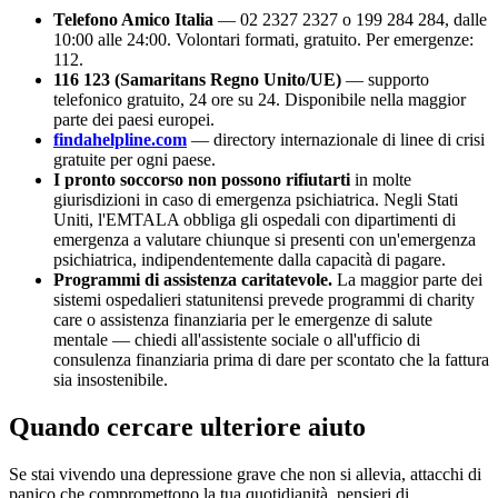
Telefono Amico Italia
— 02 2327 2327 o 199 284 284, dalle
10:00 alle 24:00. Volontari formati, gratuito. Per emergenze:
112.
116 123 (Samaritans Regno Unito/UE)
— supporto
telefonico gratuito, 24 ore su 24. Disponibile nella maggior
parte dei paesi europei.
findahelpline.com
— directory internazionale di linee di crisi
gratuite per ogni paese.
I pronto soccorso non possono rifiutarti
in molte
giurisdizioni in caso di emergenza psichiatrica. Negli Stati
Uniti, l'EMTALA obbliga gli ospedali con dipartimenti di
emergenza a valutare chiunque si presenti con un'emergenza
psichiatrica, indipendentemente dalla capacità di pagare.
Programmi di assistenza caritatevole.
La maggior parte dei
sistemi ospedalieri statunitensi prevede programmi di charity
care o assistenza finanziaria per le emergenze di salute
mentale — chiedi all'assistente sociale o all'ufficio di
consulenza finanziaria prima di dare per scontato che la fattura
sia insostenibile.
Quando cercare ulteriore aiuto
Se stai vivendo una depressione grave che non si allevia, attacchi di
panico che compromettono la tua quotidianità, pensieri di