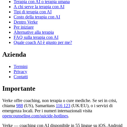
Terapia con AI o terapia umana
A chi serve la terapia con AI
Tipi di terapia con AI
Costo della terapia con AI
Dentro Verke
Per iniziare
Alternative alla terapia
FAQ sulla terapia con AI
Quale coach AI è giusto per me?
Azienda
Termini
Privacy
Contatti
Importante
Verke offre coaching, non terapia o cure mediche. Se sei in crisi,
chiama
988
(US), Samaritans
116 123
(UK/EU), o i servizi di
emergenza locali. Per i numeri internazionali visita
opencounseling.com/suicide-hotlines
.
Verke — coaching con AI disponibile in 55 lingue su iOS, Android