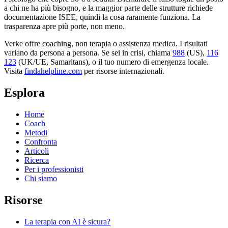
a chi ne ha più bisogno, e la maggior parte delle strutture richiede
documentazione ISEE, quindi la cosa raramente funziona. La
trasparenza apre più porte, non meno.
Verke offre coaching, non terapia o assistenza medica. I risultati
variano da persona a persona. Se sei in crisi, chiama
988
(US),
116
123
(UK/UE, Samaritans),
o il tuo numero di emergenza locale.
Visita
findahelpline.com
per risorse internazionali.
Esplora
Home
Coach
Metodi
Confronta
Articoli
Ricerca
Per i professionisti
Chi siamo
Risorse
La terapia con AI è sicura?