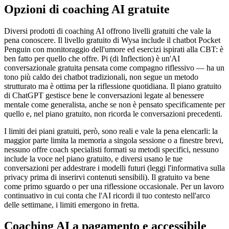
Opzioni di coaching AI gratuite
Diversi prodotti di coaching AI offrono livelli gratuiti che vale la
pena conoscere. Il livello gratuito di Wysa include il chatbot Pocket
Penguin con monitoraggio dell'umore ed esercizi ispirati alla CBT: è
ben fatto per quello che offre. Pi (di Inflection) è un'AI
conversazionale gratuita pensata come compagno riflessivo — ha un
tono più caldo dei chatbot tradizionali, non segue un metodo
strutturato ma è ottima per la riflessione quotidiana. Il piano gratuito
di ChatGPT gestisce bene le conversazioni legate al benessere
mentale come generalista, anche se non è pensato specificamente per
quello e, nel piano gratuito, non ricorda le conversazioni precedenti.
I limiti dei piani gratuiti, però, sono reali e vale la pena elencarli: la
maggior parte limita la memoria a singola sessione o a finestre brevi,
nessuno offre coach specialisti formati su metodi specifici, nessuno
include la voce nel piano gratuito, e diversi usano le tue
conversazioni per addestrare i modelli futuri (leggi l'informativa sulla
privacy prima di inserirvi contenuti sensibili). Il gratuito va bene
come primo sguardo o per una riflessione occasionale. Per un lavoro
continuativo in cui conta che l'AI ricordi il tuo contesto nell'arco
delle settimane, i limiti emergono in fretta.
Coaching AI a pagamento e accessibile