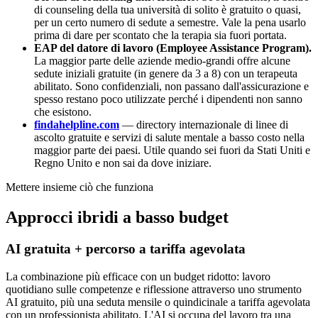
di counseling della tua università di solito è gratuito o quasi,
per un certo numero di sedute a semestre. Vale la pena usarlo
prima di dare per scontato che la terapia sia fuori portata.
EAP del datore di lavoro (Employee Assistance Program).
La maggior parte delle aziende medio-grandi offre alcune
sedute iniziali gratuite (in genere da 3 a 8) con un terapeuta
abilitato. Sono confidenziali, non passano dall'assicurazione e
spesso restano poco utilizzate perché i dipendenti non sanno
che esistono.
findahelpline.com
— directory internazionale di linee di
ascolto gratuite e servizi di salute mentale a basso costo nella
maggior parte dei paesi. Utile quando sei fuori da Stati Uniti e
Regno Unito e non sai da dove iniziare.
Mettere insieme ciò che funziona
Approcci ibridi a basso budget
AI gratuita + percorso a tariffa agevolata
La combinazione più efficace con un budget ridotto: lavoro
quotidiano sulle competenze e riflessione attraverso uno strumento
AI gratuito, più una seduta mensile o quindicinale a tariffa agevolata
con un professionista abilitato. L'AI si occupa del lavoro tra una