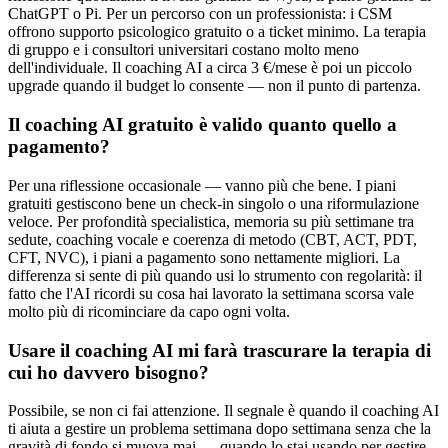
ChatGPT o Pi. Per un percorso con un professionista: i CSM
offrono supporto psicologico gratuito o a ticket minimo. La terapia
di gruppo e i consultori universitari costano molto meno
dell'individuale. Il coaching AI a circa 3 €/mese è poi un piccolo
upgrade quando il budget lo consente — non il punto di partenza.
Il coaching AI gratuito è valido quanto quello a
pagamento?
Per una riflessione occasionale — vanno più che bene. I piani
gratuiti gestiscono bene un check-in singolo o una riformulazione
veloce. Per profondità specialistica, memoria su più settimane tra
sedute, coaching vocale e coerenza di metodo (CBT, ACT, PDT,
CFT, NVC), i piani a pagamento sono nettamente migliori. La
differenza si sente di più quando usi lo strumento con regolarità: il
fatto che l'AI ricordi su cosa hai lavorato la settimana scorsa vale
molto più di ricominciare da capo ogni volta.
Usare il coaching AI mi farà trascurare la terapia di
cui ho davvero bisogno?
Possibile, se non ci fai attenzione. Il segnale è quando il coaching AI
ti aiuta a gestire un problema settimana dopo settimana senza che la
gravità di fondo si muova mai — quando lo stai usando per gestire