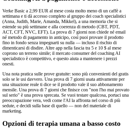
Verke Basic a 2,99 EUR al mese costa molto meno di un caffè a
settimana e ti dà accesso completo al gruppo dei coach specialistici
(Anna, Judith, Marie, Amanda, Mikkel), a una memoria che si
estende su più settimane e alla coerenza di metodo (CBT, PDT,
ACT, CFT, NVC, EFT). La prova di 7 giorni non chiede né email
né metodo di pagamento in anticipo, così puoi provare il prodotto
fino in fondo senza impegnarti su nulla — incluso il rischio di
dimenticarsi di disdire. Altre app nella fascia tra 5 e 10 $ al mese
coprono un terreno simile; il mercato consumer del coaching AI
specialistico è competitivo, e questo aiuta a mantenere i prezzi
onesti.
Una nota pratica sulle prove gratuite: sono più convenienti del gratis
solo se le usi davvero. Una prova di 7 giorni usata attivamente per
una situazione reale ti dice se il prodotto vale il suo abbonamento
mensile. Una prova di 7 giorni che finisce con "non l'ho mai provato
sul serio" è una prova sprecata. Se vuoi testare qualcosa, portaci una
preoccupazione vera, vedi come l'AI la affronta nel corso di più
sedute, e decidi sulla base di quello — non del materiale di
marketing.
Opzioni di terapia umana a basso costo