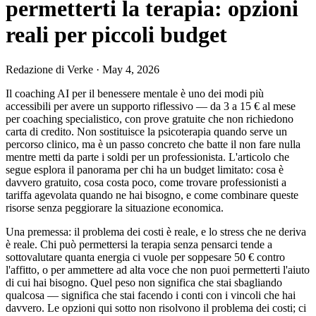
permetterti la terapia: opzioni
reali per piccoli budget
Redazione di Verke
·
May 4, 2026
Il coaching AI per il benessere mentale è uno dei modi più
accessibili per avere un supporto riflessivo — da 3 a 15 € al mese
per coaching specialistico, con prove gratuite che non richiedono
carta di credito. Non sostituisce la psicoterapia quando serve un
percorso clinico, ma è un passo concreto che batte il non fare nulla
mentre metti da parte i soldi per un professionista. L'articolo che
segue esplora il panorama per chi ha un budget limitato: cosa è
davvero gratuito, cosa costa poco, come trovare professionisti a
tariffa agevolata quando ne hai bisogno, e come combinare queste
risorse senza peggiorare la situazione economica.
Una premessa: il problema dei costi è reale, e lo stress che ne deriva
è reale. Chi può permettersi la terapia senza pensarci tende a
sottovalutare quanta energia ci vuole per soppesare 50 € contro
l'affitto, o per ammettere ad alta voce che non puoi permetterti l'aiuto
di cui hai bisogno. Quel peso non significa che stai sbagliando
qualcosa — significa che stai facendo i conti con i vincoli che hai
davvero. Le opzioni qui sotto non risolvono il problema dei costi; ci