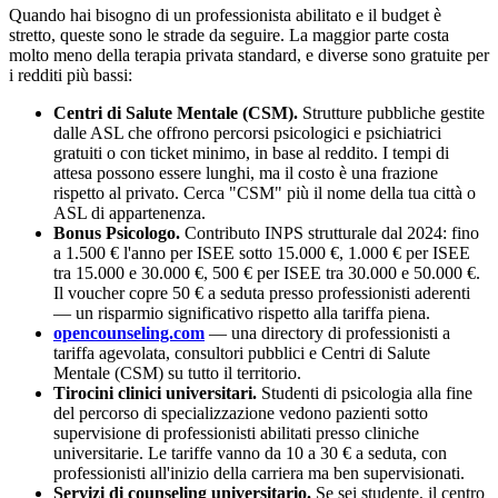
Quando hai bisogno di un professionista abilitato e il budget è
stretto, queste sono le strade da seguire. La maggior parte costa
molto meno della terapia privata standard, e diverse sono gratuite per
i redditi più bassi:
Centri di Salute Mentale (CSM).
Strutture pubbliche gestite
dalle ASL che offrono percorsi psicologici e psichiatrici
gratuiti o con ticket minimo, in base al reddito. I tempi di
attesa possono essere lunghi, ma il costo è una frazione
rispetto al privato. Cerca "CSM" più il nome della tua città o
ASL di appartenenza.
Bonus Psicologo.
Contributo INPS strutturale dal 2024: fino
a 1.500 € l'anno per ISEE sotto 15.000 €, 1.000 € per ISEE
tra 15.000 e 30.000 €, 500 € per ISEE tra 30.000 e 50.000 €.
Il voucher copre 50 € a seduta presso professionisti aderenti
— un risparmio significativo rispetto alla tariffa piena.
opencounseling.com
— una directory di professionisti a
tariffa agevolata, consultori pubblici e Centri di Salute
Mentale (CSM) su tutto il territorio.
Tirocini clinici universitari.
Studenti di psicologia alla fine
del percorso di specializzazione vedono pazienti sotto
supervisione di professionisti abilitati presso cliniche
universitarie. Le tariffe vanno da 10 a 30 € a seduta, con
professionisti all'inizio della carriera ma ben supervisionati.
Servizi di counseling universitario.
Se sei studente, il centro