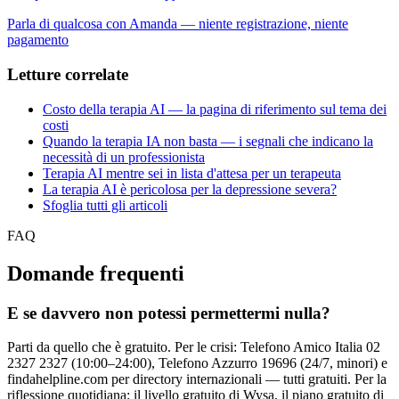
Parla di qualcosa con Amanda — niente registrazione, niente
pagamento
Letture correlate
Costo della terapia AI — la pagina di riferimento sul tema dei
costi
Quando la terapia IA non basta — i segnali che indicano la
necessità di un professionista
Terapia AI mentre sei in lista d'attesa per un terapeuta
La terapia AI è pericolosa per la depressione severa?
Sfoglia tutti gli articoli
FAQ
Domande frequenti
E se davvero non potessi permettermi nulla?
Parti da quello che è gratuito. Per le crisi: Telefono Amico Italia 02
2327 2327 (10:00–24:00), Telefono Azzurro 19696 (24/7, minori) e
findahelpline.com per directory internazionali — tutti gratuiti. Per la
riflessione quotidiana: il livello gratuito di Wysa, il piano gratuito di