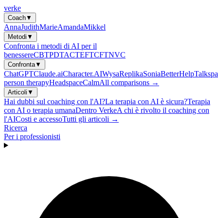
verke
Coach
▼
Anna
Judith
Marie
Amanda
Mikkel
Metodi
▼
Confronta i metodi di AI per il
benessere
CBT
PDT
ACT
EFT
CFT
NVC
Confronta
▼
ChatGPT
Claude.ai
Character.AI
Wysa
Replika
Sonia
BetterHelp
Talkspa
person therapy
Headspace
Calm
All comparisons →
Articoli
▼
Hai dubbi sul coaching con l'AI?
La terapia con AI è sicura?
Terapia
con AI o terapia umana
Dentro Verke
A chi è rivolto il coaching con
l'AI
Costi e accesso
Tutti gli articoli →
Ricerca
Per i professionisti