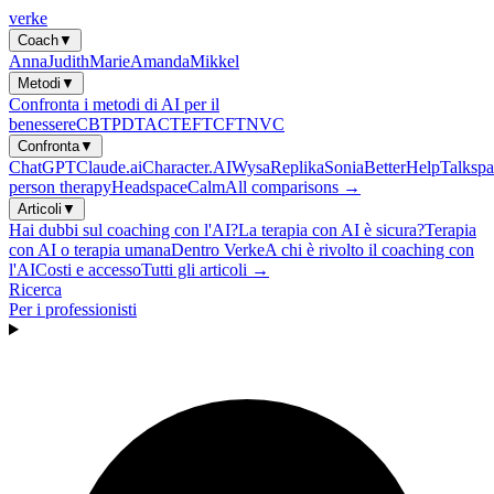
verke
Coach
▼
Anna
Judith
Marie
Amanda
Mikkel
Metodi
▼
Confronta i metodi di AI per il
benessere
CBT
PDT
ACT
EFT
CFT
NVC
Confronta
▼
ChatGPT
Claude.ai
Character.AI
Wysa
Replika
Sonia
BetterHelp
Talkspa
person therapy
Headspace
Calm
All comparisons →
Articoli
▼
Hai dubbi sul coaching con l'AI?
La terapia con AI è sicura?
Terapia
con AI o terapia umana
Dentro Verke
A chi è rivolto il coaching con
l'AI
Costi e accesso
Tutti gli articoli →
Ricerca
Per i professionisti