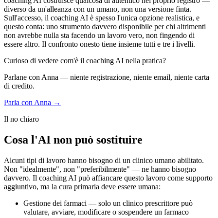
coaching AI costruisce qualcosa di autentico nel proprio registro —
diverso da un'alleanza con un umano, non una versione finta.
Sull'accesso, il coaching AI è spesso l'unica opzione realistica, e
questo conta: uno strumento davvero disponibile per chi altrimenti
non avrebbe nulla sta facendo un lavoro vero, non fingendo di
essere altro. Il confronto onesto tiene insieme tutti e tre i livelli.
Curioso di vedere com'è il coaching AI nella pratica?
Parlane con Anna — niente registrazione, niente email, niente carta
di credito.
Parla con Anna →
Il no chiaro
Cosa l'AI non può sostituire
Alcuni tipi di lavoro hanno bisogno di un clinico umano abilitato.
Non "idealmente", non "preferibilmente" — ne hanno bisogno
davvero. Il coaching AI può affiancare questo lavoro come supporto
aggiuntivo, ma la cura primaria deve essere umana:
Gestione dei farmaci — solo un clinico prescrittore può
valutare, avviare, modificare o sospendere un farmaco