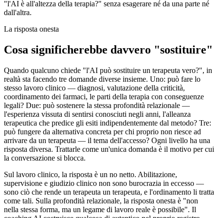
"l'AI è all'altezza della terapia?" senza esagerare né da una parte né
dall'altra.
La risposta onesta
Cosa significherebbe davvero "sostituire"
Quando qualcuno chiede "l'AI può sostituire un terapeuta vero?", in
realtà sta facendo tre domande diverse insieme. Uno: può fare lo
stesso lavoro clinico — diagnosi, valutazione della criticità,
coordinamento dei farmaci, le parti della terapia con conseguenze
legali? Due: può sostenere la stessa profondità relazionale —
l'esperienza vissuta di sentirsi conosciuti negli anni, l'alleanza
terapeutica che predice gli esiti indipendentemente dal metodo? Tre:
può fungere da alternativa concreta per chi proprio non riesce ad
arrivare da un terapeuta — il tema dell'accesso? Ogni livello ha una
risposta diversa. Trattarle come un'unica domanda è il motivo per cui
la conversazione si blocca.
Sul lavoro clinico, la risposta è un no netto. Abilitazione,
supervisione e giudizio clinico non sono burocrazia in eccesso —
sono ciò che rende un terapeuta un terapeuta, e l'ordinamento li tratta
come tali. Sulla profondità relazionale, la risposta onesta è "non
nella stessa forma, ma un legame di lavoro reale è possibile". Il