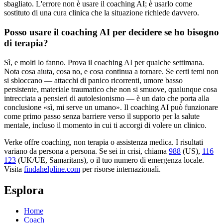
sbagliato. L'errore non è usare il coaching AI; è usarlo come
sostituto di una cura clinica che la situazione richiede davvero.
Posso usare il coaching AI per decidere se ho bisogno
di terapia?
Sì, e molti lo fanno. Prova il coaching AI per qualche settimana.
Nota cosa aiuta, cosa no, e cosa continua a tornare. Se certi temi non
si sbloccano — attacchi di panico ricorrenti, umore basso
persistente, materiale traumatico che non si smuove, qualunque cosa
intrecciata a pensieri di autolesionismo — è un dato che porta alla
conclusione «sì, mi serve un umano». Il coaching AI può funzionare
come primo passo senza barriere verso il supporto per la salute
mentale, incluso il momento in cui ti accorgi di volere un clinico.
Verke offre coaching, non terapia o assistenza medica. I risultati
variano da persona a persona. Se sei in crisi, chiama
988
(US),
116
123
(UK/UE, Samaritans),
o il tuo numero di emergenza locale.
Visita
findahelpline.com
per risorse internazionali.
Esplora
Home
Coach