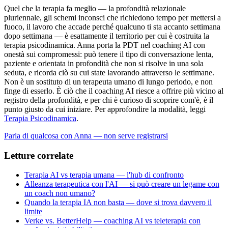
Quel che la terapia fa meglio — la profondità relazionale
pluriennale, gli schemi inconsci che richiedono tempo per mettersi a
fuoco, il lavoro che accade perché qualcuno ti sta accanto settimana
dopo settimana — è esattamente il territorio per cui è costruita la
terapia psicodinamica. Anna porta la PDT nel coaching AI con
onestà sui compromessi: può tenere il tipo di conversazione lenta,
paziente e orientata in profondità che non si risolve in una sola
seduta, e ricorda ciò su cui state lavorando attraverso le settimane.
Non è un sostituto di un terapeuta umano di lungo periodo, e non
finge di esserlo. È ciò che il coaching AI riesce a offrire più vicino al
registro della profondità, e per chi è curioso di scoprire com'è, è il
punto giusto da cui iniziare. Per approfondire la modalità, leggi
Terapia Psicodinamica
.
Parla di qualcosa con Anna — non serve registrarsi
Letture correlate
Terapia AI vs terapia umana — l'hub di confronto
Alleanza terapeutica con l'AI — si può creare un legame con
un coach non umano?
Quando la terapia IA non basta — dove si trova davvero il
limite
Verke vs. BetterHelp — coaching AI vs teleterapia con