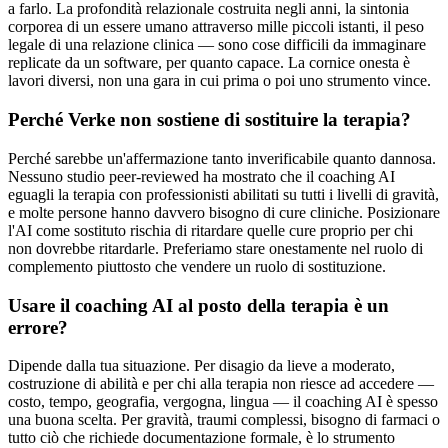
a farlo. La profondità relazionale costruita negli anni, la sintonia
corporea di un essere umano attraverso mille piccoli istanti, il peso
legale di una relazione clinica — sono cose difficili da immaginare
replicate da un software, per quanto capace. La cornice onesta è
lavori diversi, non una gara in cui prima o poi uno strumento vince.
Perché Verke non sostiene di sostituire la terapia?
Perché sarebbe un'affermazione tanto inverificabile quanto dannosa.
Nessuno studio peer-reviewed ha mostrato che il coaching AI
eguagli la terapia con professionisti abilitati su tutti i livelli di gravità,
e molte persone hanno davvero bisogno di cure cliniche. Posizionare
l'AI come sostituto rischia di ritardare quelle cure proprio per chi
non dovrebbe ritardarle. Preferiamo stare onestamente nel ruolo di
complemento piuttosto che vendere un ruolo di sostituzione.
Usare il coaching AI al posto della terapia è un
errore?
Dipende dalla tua situazione. Per disagio da lieve a moderato,
costruzione di abilità e per chi alla terapia non riesce ad accedere —
costo, tempo, geografia, vergogna, lingua — il coaching AI è spesso
una buona scelta. Per gravità, traumi complessi, bisogno di farmaci o
tutto ciò che richiede documentazione formale, è lo strumento