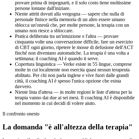
provare prima di impegnarti, e il solo costo tiene moltissime
persone lontane dall'iniziare.
Niente attriti dovuti alla vergogna — sapere che nulla di
personale finisce nella memoria di un altro essere umano
sblocca un'onestà che, per molte persone, la terapia con un
umano non riesce a sbloccare.
Pratica deliberata tra un'intuizione e l'altra — provare
cinquanta volte una conversazione difficile, fare un esercizio
di CBT ogni giorno, ripetere le mosse di defusione dell'ACT
finché non diventano automatiche. La terapia è una volta a
settimana; il coaching AI è quando ti serve.
Copertura linguistica — Verke esiste in 55 lingue, comprese
molte in cui localmente non esercita quasi nessun terapeuta
abilitato. Per chi non parla inglese e vive fuori dalle grandi
città, il coaching AI è spesso l'unica opzione che esista
davvero.
Niente lista d'attesa — in molte regioni le liste d'attesa per la
terapia vanno dai due ai sei mesi. Il coaching AI è disponibile
nel momento in cui decidi di volere aiuto.
Il confronto onesto
La domanda "è all'altezza della terapia"