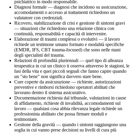
psichiatrico in modo responsabile.
Diagnosi formale — diagnosi che incidono su assicurazione,
accomodamenti o accesso ai trattamenti richiedono un
valutatore con credenziali.
Ricovero, stabilizzazione di crisi e gestione di sintomi gravi
— situazioni che richiedono una relazione clinica con
continuità, responsabilità e capacità di intervenire.
Elaborazione di traumi complessi o evolutivi — il lavoro
richiede un testimone umano formato e modalità specifiche
(EMDR, IFS, CBT trauma-focused) che sono nelle mani
degli specialisti del trauma.
Relazioni di profondità pluriennali — quel tipo di alleanza
terapeutica in cui un clinico ti osserva attraverso le stagioni, le
fasi della vita e quei piccoli segnali che fanno capire quando
un "sto bene" non significa davvero stare bene.
Cure coperte da assicurazione — richieste, autorizzazioni
preventive e rimborsi richiedono operatori abilitati che
lavorano dentro il sistema assicurativo.
Documentazione richiesta dal tribunale, valutazioni in cause
di affidamento, richieste di invalidità, accomodamenti sul
lavoro — qualsiasi cosa abbia rilevanza legale richiede un
professionista abilitato che possa firmare moduli e
testimoniare.
Gestione della gravità — quando i sintomi raggiungono una
soglia in cui vanno prese decisioni su livelli di cura più