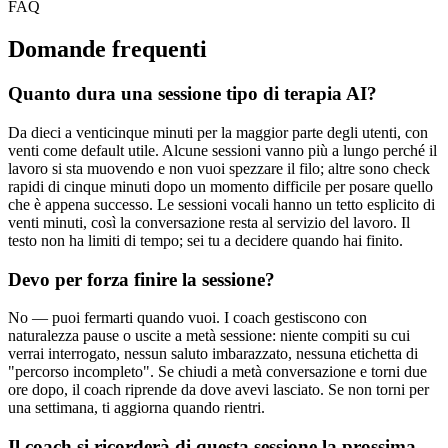
FAQ
Domande frequenti
Quanto dura una sessione tipo di terapia AI?
Da dieci a venticinque minuti per la maggior parte degli utenti, con
venti come default utile. Alcune sessioni vanno più a lungo perché il
lavoro si sta muovendo e non vuoi spezzare il filo; altre sono check
rapidi di cinque minuti dopo un momento difficile per posare quello
che è appena successo. Le sessioni vocali hanno un tetto esplicito di
venti minuti, così la conversazione resta al servizio del lavoro. Il
testo non ha limiti di tempo; sei tu a decidere quando hai finito.
Devo per forza finire la sessione?
No — puoi fermarti quando vuoi. I coach gestiscono con
naturalezza pause o uscite a metà sessione: niente compiti su cui
verrai interrogato, nessun saluto imbarazzato, nessuna etichetta di
"percorso incompleto". Se chiudi a metà conversazione e torni due
ore dopo, il coach riprende da dove avevi lasciato. Se non torni per
una settimana, ti aggiorna quando rientri.
Il coach si ricorderà di questa sessione la prossima