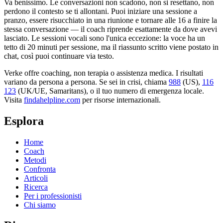
Va benissimo. Le conversazioni non scadono, non si resettano, non
perdono il contesto se ti allontani. Puoi iniziare una sessione a
pranzo, essere risucchiato in una riunione e tornare alle 16 a finire la
stessa conversazione — il coach riprende esattamente da dove avevi
lasciato. Le sessioni vocali sono l'unica eccezione: la voce ha un
tetto di 20 minuti per sessione, ma il riassunto scritto viene postato in
chat, così puoi continuare via testo.
Verke offre coaching, non terapia o assistenza medica. I risultati
variano da persona a persona. Se sei in crisi, chiama
988
(US),
116
123
(UK/UE, Samaritans),
o il tuo numero di emergenza locale.
Visita
findahelpline.com
per risorse internazionali.
Esplora
Home
Coach
Metodi
Confronta
Articoli
Ricerca
Per i professionisti
Chi siamo