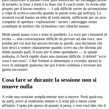
di inviarlo; la frase a metà è la frase che il coach sente. Si rivela utile
proprio per il lavoro emotivo — è più difficile uscire da un'emozione
a colpi di scrivi-e-cancella quando le parole sono già nell'aria. Le
sessioni vocali hanno un tetto di venti minuti, sufficiente per un arco
completo di apertura / esplorazione / lavoro / atterraggio senza
sconfinare in territori che richiedono cure cliniche umane.
Molti utenti usano voce e testo in parallelo. La voce per i momenti di
svolta — una conversazione difficile da provare ad alta voce, una
perdita per cui non hai ancora trovato le parole, una decisione che
non riesci a vedere chiaramente quando scrivi ma che diventa più
nitida quando parli. Il testo per il ritmo quotidiano — la spirale
notturna, il check rapido dopo una riunione difficile, il debrief "ecco
cosa è successo". I due formati si alimentano a vicenda; spesso la
voce fa emergere qualcosa che poi il testo continua a lavorare nei
giorni successivi.
Cosa fare se durante la sessione non si
muove nulla
A volte una sessione semplicemente non si muove. Porti qualcosa,
ne parli, arrivi al ventesimo minuto e ti senti più o meno come
all'inizio. Capita più spesso di quanto si pensi, e non vuol dire che il