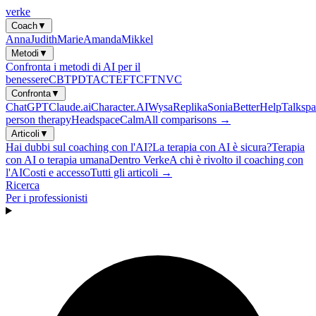
verke
Coach
▼
Anna
Judith
Marie
Amanda
Mikkel
Metodi
▼
Confronta i metodi di AI per il
benessere
CBT
PDT
ACT
EFT
CFT
NVC
Confronta
▼
ChatGPT
Claude.ai
Character.AI
Wysa
Replika
Sonia
BetterHelp
Talkspa
person therapy
Headspace
Calm
All comparisons →
Articoli
▼
Hai dubbi sul coaching con l'AI?
La terapia con AI è sicura?
Terapia
con AI o terapia umana
Dentro Verke
A chi è rivolto il coaching con
l'AI
Costi e accesso
Tutti gli articoli →
Ricerca
Per i professionisti