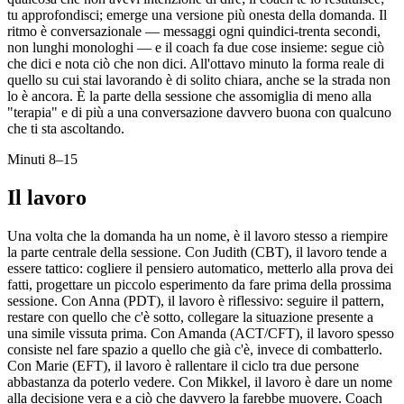
tu approfondisci; emerge una versione più onesta della domanda. Il
ritmo è conversazionale — messaggi ogni quindici-trenta secondi,
non lunghi monologhi — e il coach fa due cose insieme: segue ciò
che dici e nota ciò che non dici. All'ottavo minuto la forma reale di
quello su cui stai lavorando è di solito chiara, anche se la strada non
lo è ancora. È la parte della sessione che assomiglia di meno alla
"terapia" e di più a una conversazione davvero buona con qualcuno
che ti sta ascoltando.
Minuti 8–15
Il lavoro
Una volta che la domanda ha un nome, è il lavoro stesso a riempire
la parte centrale della sessione. Con Judith (CBT), il lavoro tende a
essere tattico: cogliere il pensiero automatico, metterlo alla prova dei
fatti, progettare un piccolo esperimento da fare prima della prossima
sessione. Con Anna (PDT), il lavoro è riflessivo: seguire il pattern,
restare con quello che c'è sotto, collegare la situazione presente a
una simile vissuta prima. Con Amanda (ACT/CFT), il lavoro spesso
consiste nel fare spazio a quello che già c'è, invece di combatterlo.
Con Marie (EFT), il lavoro è rallentare il ciclo tra due persone
abbastanza da poterlo vedere. Con Mikkel, il lavoro è dare un nome
alla decisione vera e a ciò che davvero la farebbe muovere. Coach