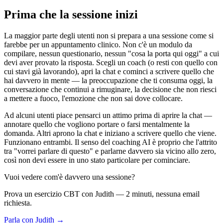
Prima che la sessione inizi
La maggior parte degli utenti non si prepara a una sessione come si
farebbe per un appuntamento clinico. Non c'è un modulo da
compilare, nessun questionario, nessun "cosa la porta qui oggi" a cui
devi aver provato la risposta. Scegli un coach (o resti con quello con
cui stavi già lavorando), apri la chat e cominci a scrivere quello che
hai davvero in mente — la preoccupazione che ti consuma oggi, la
conversazione che continui a rimuginare, la decisione che non riesci
a mettere a fuoco, l'emozione che non sai dove collocare.
Ad alcuni utenti piace pensarci un attimo prima di aprire la chat —
annotare quello che vogliono portare o farsi mentalmente la
domanda. Altri aprono la chat e iniziano a scrivere quello che viene.
Funzionano entrambi. Il senso del coaching AI è proprio che l'attrito
tra "vorrei parlare di questo" e parlarne davvero sia vicino allo zero,
così non devi essere in uno stato particolare per cominciare.
Vuoi vedere com'è davvero una sessione?
Prova un esercizio CBT con Judith — 2 minuti, nessuna email
richiesta.
Parla con Judith →