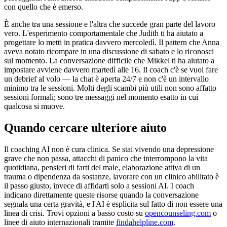
con quello che è emerso.
È anche tra una sessione e l'altra che succede gran parte del lavoro
vero. L'esperimento comportamentale che Judith ti ha aiutato a
progettare lo metti in pratica davvero mercoledì. Il pattern che Anna
aveva notato ricompare in una discussione di sabato e lo riconosci
sul momento. La conversazione difficile che Mikkel ti ha aiutato a
impostare avviene davvero martedì alle 16. Il coach c'è se vuoi fare
un debrief al volo — la chat è aperta 24/7 e non c'è un intervallo
minimo tra le sessioni. Molti degli scambi più utili non sono affatto
sessioni formali; sono tre messaggi nel momento esatto in cui
qualcosa si muove.
Quando cercare ulteriore aiuto
Il coaching AI non è cura clinica. Se stai vivendo una depressione
grave che non passa, attacchi di panico che interrompono la vita
quotidiana, pensieri di farti del male, elaborazione attiva di un
trauma o dipendenza da sostanze, lavorare con un clinico abilitato è
il passo giusto, invece di affidarti solo a sessioni AI. I coach
indicano direttamente queste risorse quando la conversazione
segnala una certa gravità, e l'AI è esplicita sul fatto di non essere una
linea di crisi. Trovi opzioni a basso costo su
opencounseling.com
o
linee di aiuto internazionali tramite
findahelpline.com
.