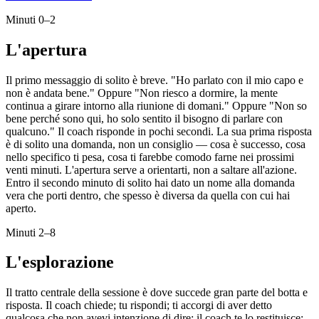
Minuti 0–2
L'apertura
Il primo messaggio di solito è breve. "Ho parlato con il mio capo e
non è andata bene." Oppure "Non riesco a dormire, la mente
continua a girare intorno alla riunione di domani." Oppure "Non so
bene perché sono qui, ho solo sentito il bisogno di parlare con
qualcuno." Il coach risponde in pochi secondi. La sua prima risposta
è di solito una domanda, non un consiglio — cosa è successo, cosa
nello specifico ti pesa, cosa ti farebbe comodo farne nei prossimi
venti minuti. L'apertura serve a orientarti, non a saltare all'azione.
Entro il secondo minuto di solito hai dato un nome alla domanda
vera che porti dentro, che spesso è diversa da quella con cui hai
aperto.
Minuti 2–8
L'esplorazione
Il tratto centrale della sessione è dove succede gran parte del botta e
risposta. Il coach chiede; tu rispondi; ti accorgi di aver detto
qualcosa che non avevi intenzione di dire; il coach te lo restituisce;