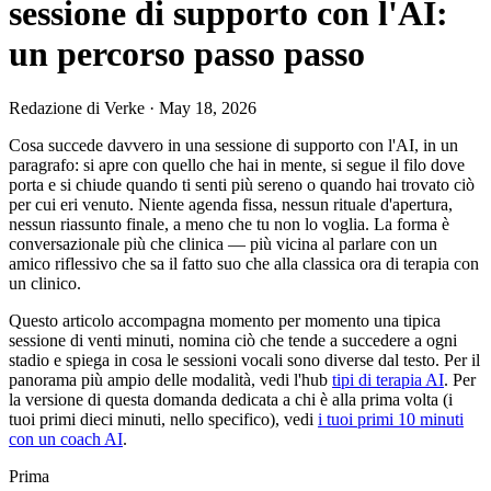
sessione di supporto con l'AI:
un percorso passo passo
Redazione di Verke
·
May 18, 2026
Cosa succede davvero in una sessione di supporto con l'AI, in un
paragrafo: si apre con quello che hai in mente, si segue il filo dove
porta e si chiude quando ti senti più sereno o quando hai trovato ciò
per cui eri venuto. Niente agenda fissa, nessun rituale d'apertura,
nessun riassunto finale, a meno che tu non lo voglia. La forma è
conversazionale più che clinica — più vicina al parlare con un
amico riflessivo che sa il fatto suo che alla classica ora di terapia con
un clinico.
Questo articolo accompagna momento per momento una tipica
sessione di venti minuti, nomina ciò che tende a succedere a ogni
stadio e spiega in cosa le sessioni vocali sono diverse dal testo. Per il
panorama più ampio delle modalità, vedi l'hub
tipi di terapia AI
. Per
la versione di questa domanda dedicata a chi è alla prima volta (i
tuoi primi dieci minuti, nello specifico), vedi
i tuoi primi 10 minuti
con un coach AI
.
Prima