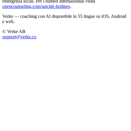
emergenza locali. Per i numeri internazionali visita
opencounseling.com/suicide-hotlines
.
Verke — coaching con AI disponibile in 55 lingue su iOS, Android
e web.
© Verke AB
support@verke.co