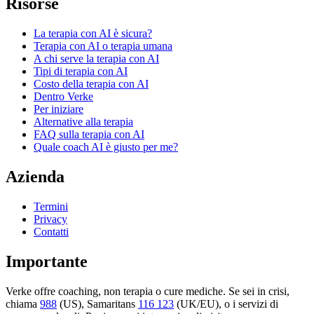
Risorse
La terapia con AI è sicura?
Terapia con AI o terapia umana
A chi serve la terapia con AI
Tipi di terapia con AI
Costo della terapia con AI
Dentro Verke
Per iniziare
Alternative alla terapia
FAQ sulla terapia con AI
Quale coach AI è giusto per me?
Azienda
Termini
Privacy
Contatti
Importante
Verke offre coaching, non terapia o cure mediche. Se sei in crisi,
chiama
988
(US), Samaritans
116 123
(UK/EU), o i servizi di