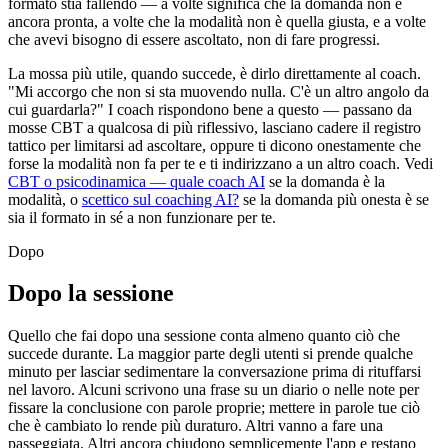
formato stia fallendo — a volte significa che la domanda non è
ancora pronta, a volte che la modalità non è quella giusta, e a volte
che avevi bisogno di essere ascoltato, non di fare progressi.
La mossa più utile, quando succede, è dirlo direttamente al coach.
"Mi accorgo che non si sta muovendo nulla. C'è un altro angolo da
cui guardarla?" I coach rispondono bene a questo — passano da
mosse CBT a qualcosa di più riflessivo, lasciano cadere il registro
tattico per limitarsi ad ascoltare, oppure ti dicono onestamente che
forse la modalità non fa per te e ti indirizzano a un altro coach. Vedi
CBT o psicodinamica — quale coach AI
se la domanda è la
modalità, o
scettico sul coaching AI?
se la domanda più onesta è se
sia il formato in sé a non funzionare per te.
Dopo
Dopo la sessione
Quello che fai dopo una sessione conta almeno quanto ciò che
succede durante. La maggior parte degli utenti si prende qualche
minuto per lasciar sedimentare la conversazione prima di rituffarsi
nel lavoro. Alcuni scrivono una frase su un diario o nelle note per
fissare la conclusione con parole proprie; mettere in parole tue ciò
che è cambiato lo rende più duraturo. Altri vanno a fare una
passeggiata. Altri ancora chiudono semplicemente l'app e restano