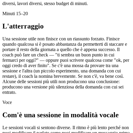
diversi, lavori diversi, stesso budget di minuti.
Minuti 15–20
L'atterraggio
Una sessione utile non finisce con un riassunto forzato. Finisce
quando qualcosa si è posato abbastanza da permetterti di staccare e
portare il resto della giornata a quello che è appena successo. Il
coach può fare un check — "ti sembra un buon punto in cui
fermarci per oggi?" — oppure puoi scrivere qualcosa come "ok, per
oggi credo di aver finito". Se c'è una mossa da provare tra una
sessione e l'altra (un piccolo esperimento, una domanda con cui
restare), il coach la nomina brevemente. Se non c'è, va bene così.
Alcune delle sessioni più utili non producono una conclusione:
producono una versione più silenziosa della domanda con cui sei
entrato.
Voce
Com'è una sessione in modalità vocale
Le sessioni vocali si sentono diverse. Il ritmo è più lento perché non
puoi modificare il parlato come puoi modificare un messaggio prima