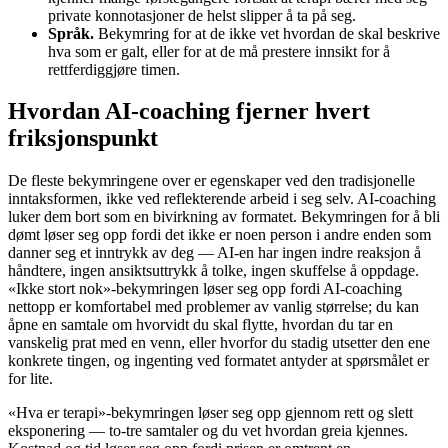
private konnotasjoner de helst slipper å ta på seg.
Språk.
Bekymring for at de ikke vet hvordan de skal beskrive
hva som er galt, eller for at de må prestere innsikt for å
rettferdiggjøre timen.
Hvordan AI-coaching fjerner hvert
friksjonspunkt
De fleste bekymringene over er egenskaper ved den tradisjonelle
inntaksformen, ikke ved reflekterende arbeid i seg selv. AI-coaching
luker dem bort som en bivirkning av formatet. Bekymringen for å bli
dømt løser seg opp fordi det ikke er noen person i andre enden som
danner seg et inntrykk av deg — AI-en har ingen indre reaksjon å
håndtere, ingen ansiktsuttrykk å tolke, ingen skuffelse å oppdage.
«Ikke stort nok»-bekymringen løser seg opp fordi AI-coaching
nettopp er komfortabel med problemer av vanlig størrelse; du kan
åpne en samtale om hvorvidt du skal flytte, hvordan du tar en
vanskelig prat med en venn, eller hvorfor du stadig utsetter den ene
konkrete tingen, og ingenting ved formatet antyder at spørsmålet er
for lite.
«Hva er terapi»-bekymringen løser seg opp gjennom rett og slett
eksponering — to-tre samtaler og du vet hvordan greia kjennes.