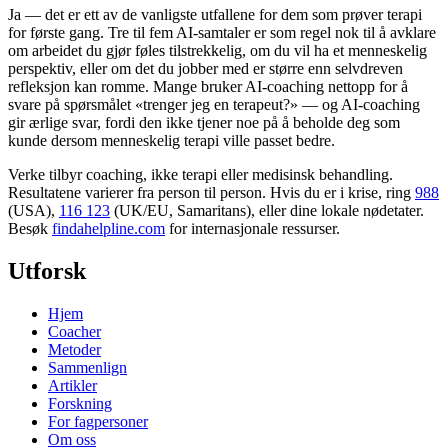
Ja — det er ett av de vanligste utfallene for dem som prøver terapi
for første gang. Tre til fem AI-samtaler er som regel nok til å avklare
om arbeidet du gjør føles tilstrekkelig, om du vil ha et menneskelig
perspektiv, eller om det du jobber med er større enn selvdreven
refleksjon kan romme. Mange bruker AI-coaching nettopp for å
svare på spørsmålet «trenger jeg en terapeut?» — og AI-coaching
gir ærlige svar, fordi den ikke tjener noe på å beholde deg som
kunde dersom menneskelig terapi ville passet bedre.
Verke tilbyr coaching, ikke terapi eller medisinsk behandling.
Resultatene varierer fra person til person. Hvis du er i krise, ring
988
(USA),
116 123
(UK/EU, Samaritans),
eller dine lokale nødetater.
Besøk
findahelpline.com
for internasjonale ressurser.
Utforsk
Hjem
Coacher
Metoder
Sammenlign
Artikler
Forskning
For fagpersoner
Om oss