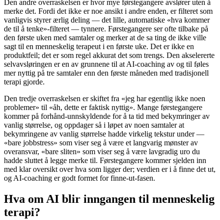
Den andre overraskelsen er hvor mye førstegangere avslører uten å
merke det. Fordi det ikke er noe ansikt i andre enden, er filteret som
vanligvis styrer ærlig deling — det lille, automatiske «hva kommer
de til å tenke»-filteret — tynnere. Førstegangere ser ofte tilbake på
den første uken med samtaler og merker at de sa ting de ikke ville
sagt til en menneskelig terapeut i en første uke. Det er ikke en
produktfeil; det er som regel akkurat det som trengs. Den akselererte
selvavsløringen er en av grunnene til at AI-coaching av og til føles
mer nyttig på tre samtaler enn den første måneden med tradisjonell
terapi gjorde.
Den tredje overraskelsen er skiftet fra «jeg har egentlig ikke noen
problemer» til «åh, dette er faktisk nyttig». Mange førstegangere
kommer på forhånd-unnskyldende for å ta tid med bekymringer av
vanlig størrelse, og oppdager så i løpet av noen samtaler at
bekymringene av vanlig størrelse hadde virkelig tekstur under —
«bare jobbstress» som viser seg å være et langvarig mønster av
overansvar, «bare sliten» som viser seg å være lavgradig uro du
hadde sluttet å legge merke til. Førstegangere kommer sjelden inn
med klar oversikt over hva som ligger der; verdien er i å finne det ut,
og AI-coaching er godt formet for finne-ut-fasen.
Hva om AI blir inngangen til menneskelig
terapi?