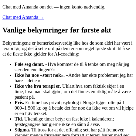
Chat med Amanda om det — ingen konto nødvendig.
Chat med Amanda →
Vanlige bekymringer før første økt
Bekymringene er bemerkelsesverdig like hos de som aldri har vært i
terapi før, og det å sette ord på dem er som regel første skritt til å se
at de fleste ikke gjelder for AI-coaching:
Føle seg dømt.
«Hva kommer de til å tenke om meg når jeg
sier den ene tingen?»
Ikke ha noe «stort nok».
«Andre har ekte problemer; jeg har
bare... dette.»
Ikke vite hva terapi er.
Uklart hva som faktisk skjer i en
time, hva man skal gjøre, om det finnes en riktig måte å være
pasient på.
Pris.
En time hos privat psykolog i Norge ligger ofte på 1
000–1 500 kr, og å betale det for noe du ikke vet om vil hjelpe
er en høy terskel.
Tid.
Ukentlige timer betyr en fast luke i kalenderen;
førstegangere har gjerne ikke en sånn å avse.
Stigma.
Til tross for at det offentlig sett har gått fremover,
kjenner mange førstegangere fortsatt at terapi bærer med seg