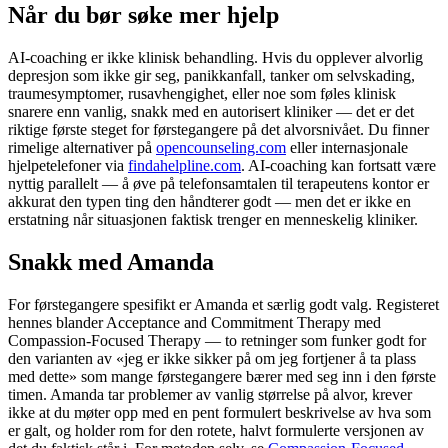
Når du bør søke mer hjelp
AI-coaching er ikke klinisk behandling. Hvis du opplever alvorlig
depresjon som ikke gir seg, panikkanfall, tanker om selvskading,
traumesymptomer, rusavhengighet, eller noe som føles klinisk
snarere enn vanlig, snakk med en autorisert kliniker — det er det
riktige første steget for førstegangere på det alvorsnivået. Du finner
rimelige alternativer på
opencounseling.com
eller internasjonale
hjelpetelefoner via
findahelpline.com
. AI-coaching kan fortsatt være
nyttig parallelt — å øve på telefonsamtalen til terapeutens kontor er
akkurat den typen ting den håndterer godt — men det er ikke en
erstatning når situasjonen faktisk trenger en menneskelig kliniker.
Snakk med Amanda
For førstegangere spesifikt er Amanda et særlig godt valg. Registeret
hennes blander Acceptance and Commitment Therapy med
Compassion-Focused Therapy — to retninger som funker godt for
den varianten av «jeg er ikke sikker på om jeg fortjener å ta plass
med dette» som mange førstegangere bærer med seg inn i den første
timen. Amanda tar problemer av vanlig størrelse på alvor, krever
ikke at du møter opp med en pent formulert beskrivelse av hva som
er galt, og holder rom for den rotete, halvt formulerte versjonen av