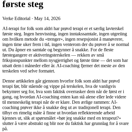
første steg
Verke Editorial
·
May 14, 2026
AI-terapi for folk som aldri har prøvd terapi er et særlig lavterskel
første steg. Ingen henvisning, ingen inntakssamtale, ingen utgreiing
om hvilken metode du «trenger», ingen resepsjonist å manøvrere,
ingen time uker frem i tid, ingen venterom der du prøver å se normal
ut. Du åpner en samtale og begynner å snakke. For de fleste
førstegangere er aktiveringsterskelen — rekken av små
friksjonspunkter mellom nysgjerrighet og første time — det som har
utsatt dem i måneder eller år. AI-coaching fjerner det meste av den
terskelen ved selve formatet.
Denne artikkelen går gjennom hvorfor folk som aldri har prøvd
terapi før, blir stående og vippe på terskelen, hva de vanligvis
bekymrer seg for, hva som faktisk overrasker dem når de først er i
gang, og hvordan AI-coaching enten kan stå alene eller lede videre
til menneskelig terapi når de er klare. Den ærlige rammen: AI-
coaching prøver ikke å snakke deg ut av tradisjonell terapi. Den
tilbyr en rimelig måte å finne ut hvordan reflekterende arbeid
kjennes ut, slik at spørsmålet «bør jeg snakke med en terapeut?»
slutter å være abstrakt og blir noe du faktisk har grunnlag for å svare
på.