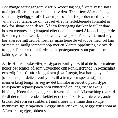
For mange førstegangere viser AI-coaching seg å være veien inn i
tradisjonell terapi snarere enn ut av den. Tre til fem AI-coaching-
samtaler tydeliggjør ofte hva en person faktisk jobber med, hva de
vil ha ut av terapi, og om det selvdrevne reflekterende formatet er
nok for situasjonen deres. Når en førstegangsbruker bestiller time
hos en menneskelig terapeut etter noen uker med AI-coaching, er de
ikke lenger blanke ark — de vet hvilke spørsmål de vil ta med seg,
har allerede satt ord på noen av mønstrene de vil jobbe med, og kan
vurdere en mulig terapeut opp mot en klarere oppfatning av hva de
trenger. Det er en stor fordel som førstegangere som går inn helt
kalde sjelden har.
AI-først, menneske-etterpå-løypa er vanlig nok til at de to formatene
heller bør tenkes på som utfyllende enn konkurrerende. AI-coaching
er særlig bra på utforskingsfasen (hva foregår, hva har jeg lyst til å
jobbe med, er dette alvorlig nok til å trenge en spesialist), mens
menneskelig terapi tar seg av det kliniske arbeidet og den dype
relasjonelle reparasjonen som vinner på en lang menneskelig
binding. Noen førstegangere blir værende med AI-coaching over tid
fordi det reflekterende arbeidet er det de faktisk var ute etter; andre
bruker det som en strukturert innfartsåre til å finne den riktige
menneskelige terapeuten. Begge utfall er ekte, og begge teller som at
AI-coaching gjør jobben sin.