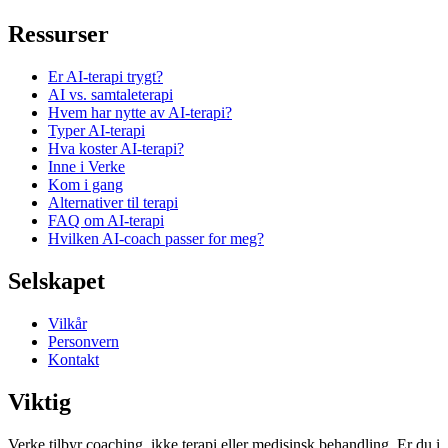
Ressurser
Er AI-terapi trygt?
AI vs. samtaleterapi
Hvem har nytte av AI-terapi?
Typer AI-terapi
Hva koster AI-terapi?
Inne i Verke
Kom i gang
Alternativer til terapi
FAQ om AI-terapi
Hvilken AI-coach passer for meg?
Selskapet
Vilkår
Personvern
Kontakt
Viktig
Verke tilbyr coaching, ikke terapi eller medisinsk behandling. Er du i