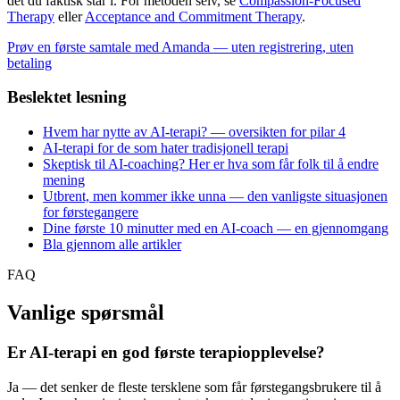
det du faktisk står i. For metoden selv, se
Compassion-Focused
Therapy
eller
Acceptance and Commitment Therapy
.
Prøv en første samtale med Amanda — uten registrering, uten
betaling
Beslektet lesning
Hvem har nytte av AI-terapi? — oversikten for pilar 4
AI-terapi for de som hater tradisjonell terapi
Skeptisk til AI-coaching? Her er hva som får folk til å endre
mening
Utbrent, men kommer ikke unna — den vanligste situasjonen
for førstegangere
Dine første 10 minutter med en AI-coach — en gjennomgang
Bla gjennom alle artikler
FAQ
Vanlige spørsmål
Er AI-terapi en god første terapiopplevelse?
Ja — det senker de fleste tersklene som får førstegangsbrukere til å