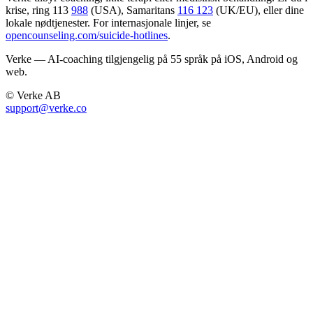
krise, ring 113
988
(USA), Samaritans
116 123
(UK/EU), eller dine
lokale nødtjenester. For internasjonale linjer, se
opencounseling.com/suicide-hotlines
.
Verke — AI-coaching tilgjengelig på 55 språk på iOS, Android og
web.
© Verke AB
support@verke.co