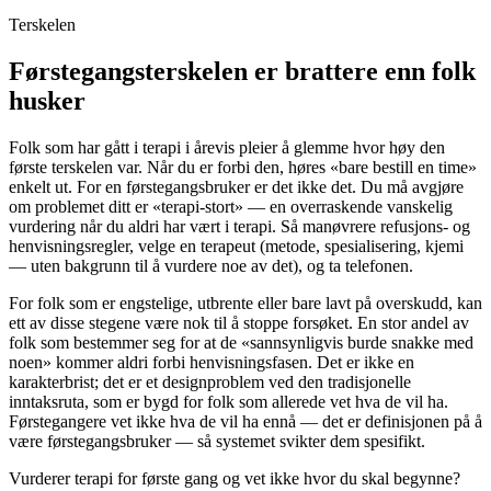
Terskelen
Førstegangsterskelen er brattere enn folk
husker
Folk som har gått i terapi i årevis pleier å glemme hvor høy den
første terskelen var. Når du er forbi den, høres «bare bestill en time»
enkelt ut. For en førstegangsbruker er det ikke det. Du må avgjøre
om problemet ditt er «terapi-stort» — en overraskende vanskelig
vurdering når du aldri har vært i terapi. Så manøvrere refusjons- og
henvisningsregler, velge en terapeut (metode, spesialisering, kjemi
— uten bakgrunn til å vurdere noe av det), og ta telefonen.
For folk som er engstelige, utbrente eller bare lavt på overskudd, kan
ett av disse stegene være nok til å stoppe forsøket. En stor andel av
folk som bestemmer seg for at de «sannsynligvis burde snakke med
noen» kommer aldri forbi henvisningsfasen. Det er ikke en
karakterbrist; det er et designproblem ved den tradisjonelle
inntaksruta, som er bygd for folk som allerede vet hva de vil ha.
Førstegangere vet ikke hva de vil ha ennå — det er definisjonen på å
være førstegangsbruker — så systemet svikter dem spesifikt.
Vurderer terapi for første gang og vet ikke hvor du skal begynne?