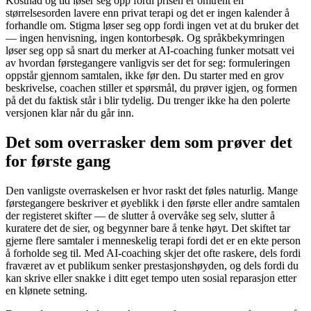
Kostnad og tid løser seg opp fordi prisen er omtrent en
størrelsesorden lavere enn privat terapi og det er ingen kalender å
forhandle om. Stigma løser seg opp fordi ingen vet at du bruker det
— ingen henvisning, ingen kontorbesøk. Og språkbekymringen
løser seg opp så snart du merker at AI-coaching funker motsatt vei
av hvordan førstegangere vanligvis ser det for seg: formuleringen
oppstår gjennom samtalen, ikke før den. Du starter med en grov
beskrivelse, coachen stiller et spørsmål, du prøver igjen, og formen
på det du faktisk står i blir tydelig. Du trenger ikke ha den polerte
versjonen klar når du går inn.
Det som overrasker dem som prøver det
for første gang
Den vanligste overraskelsen er hvor raskt det føles naturlig. Mange
førstegangere beskriver et øyeblikk i den første eller andre samtalen
der registeret skifter — de slutter å overvåke seg selv, slutter å
kuratere det de sier, og begynner bare å tenke høyt. Det skiftet tar
gjerne flere samtaler i menneskelig terapi fordi det er en ekte person
å forholde seg til. Med AI-coaching skjer det ofte raskere, dels fordi
fraværet av et publikum senker prestasjonshøyden, og dels fordi du
kan skrive eller snakke i ditt eget tempo uten sosial reparasjon etter
en klønete setning.