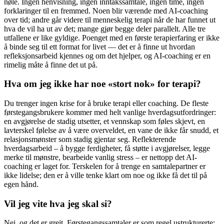
nøle. Ingen henvisning, ingen inntakssamtale, ingen time, ingen
forklaringer til en fremmed. Noen blir værende med AI-coaching
over tid; andre går videre til menneskelig terapi når de har funnet ut
hva de vil ha ut av det; mange gjør begge deler parallelt. Alle tre
utfallene er like gyldige. Poenget med en første terapierfaring er ikke
å binde seg til ett format for livet — det er å finne ut hvordan
refleksjonsarbeid kjennes og om det hjelper, og AI-coaching er en
rimelig måte å finne det ut på.
Hva om jeg ikke har noe «stort nok» for terapi?
Du trenger ingen krise for å bruke terapi eller coaching. De fleste
førstegangsbrukere kommer med helt vanlige hverdagsutfordringer:
en avgjørelse de stadig utsetter, et vennskap som føles skjevt, en
lavterskel følelse av å være overveldet, en vane de ikke får snudd, et
relasjonsmønster som stadig gjentar seg. Reflekterende
hverdagsarbeid – å bygge ferdigheter, få støtte i avgjørelser, legge
merke til mønstre, bearbeide vanlig stress – er nettopp det AI-
coaching er laget for. Terskelen for å trenge en samtalepartner er
ikke lidelse; den er å ville tenke klart om noe og ikke få det til på
egen hånd.
Vil jeg vite hva jeg skal si?
Nei, og det er greit. Førstegangssamtaler er som regel ustrukturerte;