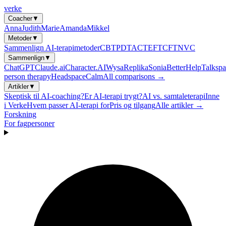
verke
Coacher
▼
Anna
Judith
Marie
Amanda
Mikkel
Metoder
▼
Sammenlign AI-terapimetoder
CBT
PDT
ACT
EFT
CFT
NVC
Sammenlign
▼
ChatGPT
Claude.ai
Character.AI
Wysa
Replika
Sonia
BetterHelp
Talkspa
person therapy
Headspace
Calm
All comparisons →
Artikler
▼
Skeptisk til AI-coaching?
Er AI-terapi trygt?
AI vs. samtaleterapi
Inne
i Verke
Hvem passer AI-terapi for
Pris og tilgang
Alle artikler →
Forskning
For fagpersoner