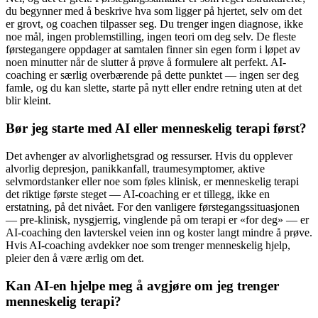
du begynner med å beskrive hva som ligger på hjertet, selv om det
er grovt, og coachen tilpasser seg. Du trenger ingen diagnose, ikke
noe mål, ingen problemstilling, ingen teori om deg selv. De fleste
førstegangere oppdager at samtalen finner sin egen form i løpet av
noen minutter når de slutter å prøve å formulere alt perfekt. AI-
coaching er særlig overbærende på dette punktet — ingen ser deg
famle, og du kan slette, starte på nytt eller endre retning uten at det
blir kleint.
Bør jeg starte med AI eller menneskelig terapi først?
Det avhenger av alvorlighetsgrad og ressurser. Hvis du opplever
alvorlig depresjon, panikkanfall, traumesymptomer, aktive
selvmordstanker eller noe som føles klinisk, er menneskelig terapi
det riktige første steget — AI-coaching er et tillegg, ikke en
erstatning, på det nivået. For den vanligere førstegangssituasjonen
— pre-klinisk, nysgjerrig, vinglende på om terapi er «for deg» — er
AI-coaching den lavterskel veien inn og koster langt mindre å prøve.
Hvis AI-coaching avdekker noe som trenger menneskelig hjelp,
pleier den å være ærlig om det.
Kan AI-en hjelpe meg å avgjøre om jeg trenger
menneskelig terapi?