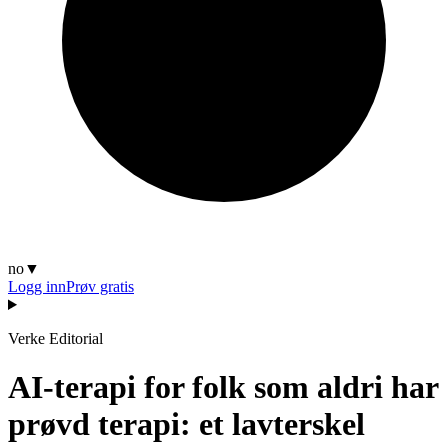
no
▼
Logg inn
Prøv gratis
Verke Editorial
AI-terapi for folk som aldri har
prøvd terapi: et lavterskel