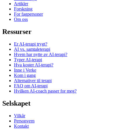
Artikler
Forskning
For fagpersoner
Om oss
Ressurser
Er AI-terapi trygt?
AI vs. samtaleterapi
Hvem har nytte av AI-terapi?
Typer AI-terapi
Hva koster AI-terapi?
Inne i Verke
Kom i gang
Alternativer til terapi
FAQ om AI-terapi
Hvilken AI-coach passer for meg?
Selskapet
Vilkår
Personvern
Kontakt