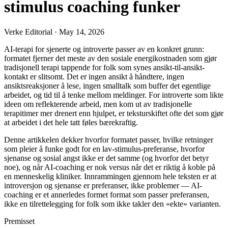
stimulus coaching funker
Verke Editorial
·
May 14, 2026
AI-terapi for sjenerte og introverte passer av en konkret grunn:
formatet fjerner det meste av den sosiale energikostnaden som gjør
tradisjonell terapi tappende for folk som synes ansikt-til-ansikt-
kontakt er slitsomt. Det er ingen ansikt å håndtere, ingen
ansiktsreaksjoner å lese, ingen smalltalk som buffer det egentlige
arbeidet, og tid til å tenke mellom meldinger. For introverte som likte
ideen om reflekterende arbeid, men kom ut av tradisjonelle
terapitimer mer drenert enn hjulpet, er teksturskiftet ofte det som gjør
at arbeidet i det hele tatt føles bærekraftig.
Denne artikkelen dekker hvorfor formatet passer, hvilke retninger
som pleier å funke godt for en lav-stimulus-preferanse, hvorfor
sjenanse og sosial angst ikke er det samme (og hvorfor det betyr
noe), og når AI-coaching er nok versus når det er riktig å koble på
en menneskelig kliniker. Innrammingen gjennom hele teksten er at
introversjon og sjenanse er preferanser, ikke problemer — AI-
coaching er et annerledes formet format som passer preferansen,
ikke en tilrettelegging for folk som ikke takler den «ekte» varianten.
Premisset