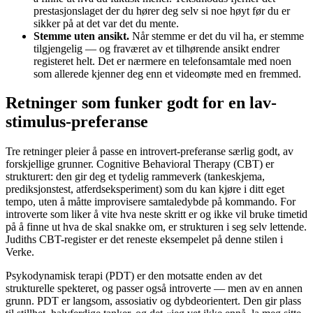
prestasjonslaget der du hører deg selv si noe høyt før du er
sikker på at det var det du mente.
Stemme uten ansikt.
Når stemme er det du vil ha, er stemme
tilgjengelig — og fraværet av et tilhørende ansikt endrer
registeret helt. Det er nærmere en telefonsamtale med noen
som allerede kjenner deg enn et videomøte med en fremmed.
Retninger som funker godt for en lav-
stimulus-preferanse
Tre retninger pleier å passe en introvert-preferanse særlig godt, av
forskjellige grunner. Cognitive Behavioral Therapy (CBT) er
strukturert: den gir deg et tydelig rammeverk (tankeskjema,
prediksjonstest, atferdseksperiment) som du kan kjøre i ditt eget
tempo, uten å måtte improvisere samtaledybde på kommando. For
introverte som liker å vite hva neste skritt er og ikke vil bruke timetid
på å finne ut hva de skal snakke om, er strukturen i seg selv lettende.
Judiths CBT-register er det reneste eksempelet på denne stilen i
Verke.
Psykodynamisk terapi (PDT) er den motsatte enden av det
strukturelle spekteret, og passer også introverte — men av en annen
grunn. PDT er langsom, assosiativ og dybdeorientert. Den gir plass