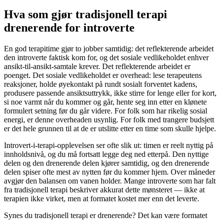
Hva som gjør tradisjonell terapi
drenerende for introverte
En god terapitime gjør to jobber samtidig: det reflekterende arbeidet
den introverte faktisk kom for, og det sosiale vedlikeholdet enhver
ansikt-til-ansikt-samtale krever. Det reflekterende arbeidet er
poenget. Det sosiale vedlikeholdet er overhead: lese terapeutens
reaksjoner, holde øyekontakt på rundt sosialt forventet kadens,
produsere passende ansiktsuttrykk, ikke stirre for lenge eller for kort,
si noe varmt når du kommer og går, hente seg inn etter en klønete
formulert setning før du går videre. For folk som har rikelig sosial
energi, er denne overheaden usynlig. For folk med trangere budsjett
er det hele grunnen til at de er utslitte etter en time som skulle hjelpe.
Introvert-i-terapi-opplevelsen ser ofte slik ut: timen er reelt nyttig på
innholdsnivå, og du må fortsatt legge deg ned etterpå. Den nyttige
delen og den drenerende delen kjører samtidig, og den drenerende
delen spiser ofte mest av nytten før du kommer hjem. Over måneder
avgjør den balansen om vanen holder. Mange introverte som har falt
fra tradisjonell terapi beskriver akkurat dette mønsteret — ikke at
terapien ikke virket, men at formatet kostet mer enn det leverte.
Synes du tradisjonell terapi er drenerende? Det kan være formatet