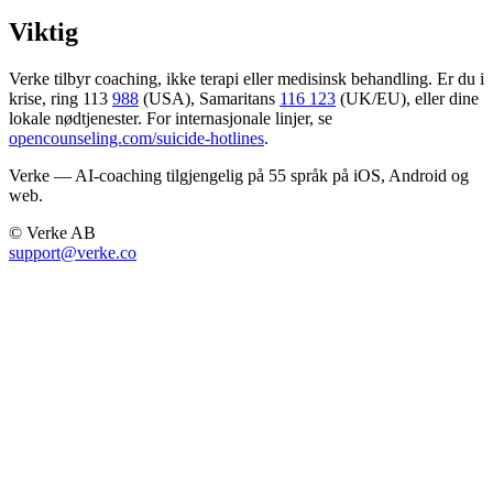
Viktig
Verke tilbyr coaching, ikke terapi eller medisinsk behandling. Er du i
krise, ring 113
988
(USA), Samaritans
116 123
(UK/EU), eller dine
lokale nødtjenester. For internasjonale linjer, se
opencounseling.com/suicide-hotlines
.
Verke — AI-coaching tilgjengelig på 55 språk på iOS, Android og
web.
© Verke AB
support@verke.co