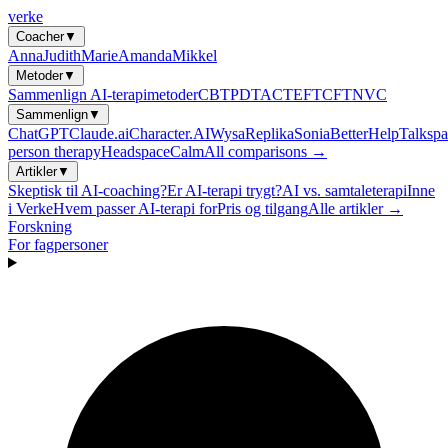
verke
Coacher
▼
Anna
Judith
Marie
Amanda
Mikkel
Metoder
▼
Sammenlign AI-terapimetoder
CBT
PDT
ACT
EFT
CFT
NVC
Sammenlign
▼
ChatGPT
Claude.ai
Character.AI
Wysa
Replika
Sonia
BetterHelp
Talkspa
person therapy
Headspace
Calm
All comparisons →
Artikler
▼
Skeptisk til AI-coaching?
Er AI-terapi trygt?
AI vs. samtaleterapi
Inne
i Verke
Hvem passer AI-terapi for
Pris og tilgang
Alle artikler →
Forskning
For fagpersoner