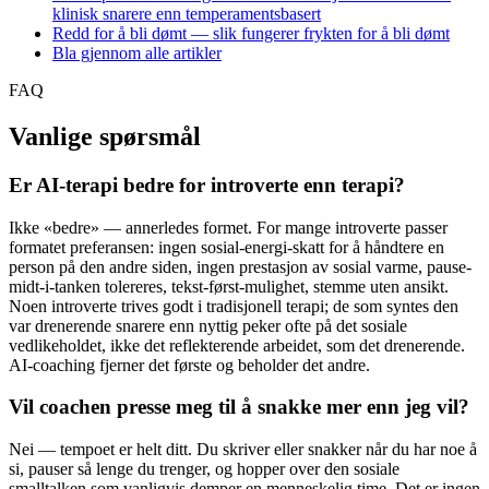
klinisk snarere enn temperamentsbasert
Redd for å bli dømt — slik fungerer frykten for å bli dømt
Bla gjennom alle artikler
FAQ
Vanlige spørsmål
Er AI-terapi bedre for introverte enn terapi?
Ikke «bedre» — annerledes formet. For mange introverte passer
formatet preferansen: ingen sosial-energi-skatt for å håndtere en
person på den andre siden, ingen prestasjon av sosial varme, pause-
midt-i-tanken tolereres, tekst-først-mulighet, stemme uten ansikt.
Noen introverte trives godt i tradisjonell terapi; de som syntes den
var drenerende snarere enn nyttig peker ofte på det sosiale
vedlikeholdet, ikke det reflekterende arbeidet, som det drenerende.
AI-coaching fjerner det første og beholder det andre.
Vil coachen presse meg til å snakke mer enn jeg vil?
Nei — tempoet er helt ditt. Du skriver eller snakker når du har noe å
si, pauser så lenge du trenger, og hopper over den sosiale
smalltalken som vanligvis demper en menneskelig time. Det er ingen