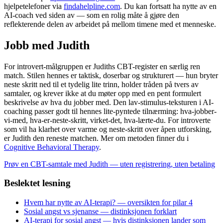
hjelpetelefoner via
findahelpline.com
. Du kan fortsatt ha nytte av en
AI-coach ved siden av — som en rolig måte å gjøre den
reflekterende delen av arbeidet på mellom timene med et menneske.
Jobb med Judith
For introvert-målgruppen er Judiths CBT-register en særlig ren
match. Stilen hennes er taktisk, doserbar og strukturert — hun bryter
neste skritt ned til et tydelig lite trinn, holder tråden på tvers av
samtaler, og krever ikke at du møter opp med en pent formulert
beskrivelse av hva du jobber med. Den lav-stimulus-teksturen i AI-
coaching passer godt til hennes lite-pyntede tilnærming: hva-jobber-
vi-med, hva-er-neste-skritt, virket-det, hva-lærte-du. For introverte
som vil ha klarhet over varme og neste-skritt over åpen utforsking,
er Judith den reneste matchen. Mer om metoden finner du i
Cognitive Behavioral Therapy
.
Prøv en CBT-samtale med Judith — uten registrering, uten betaling
Beslektet lesning
Hvem har nytte av AI-terapi? — oversikten for pilar 4
Sosial angst vs sjenanse — distinksjonen forklart
AI-terapi for sosial angst — hvis distinksjonen lander som