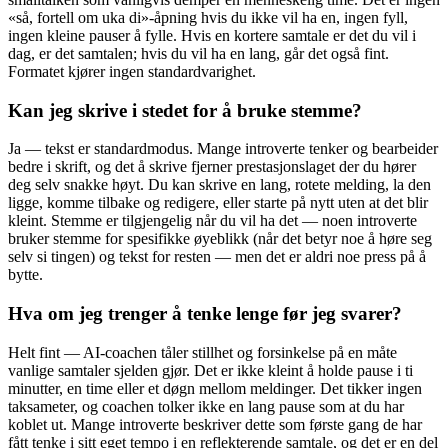
«så, fortell om uka di»-åpning hvis du ikke vil ha en, ingen fyll,
ingen kleine pauser å fylle. Hvis en kortere samtale er det du vil i
dag, er det samtalen; hvis du vil ha en lang, går det også fint.
Formatet kjører ingen standardvarighet.
Kan jeg skrive i stedet for å bruke stemme?
Ja — tekst er standardmodus. Mange introverte tenker og bearbeider
bedre i skrift, og det å skrive fjerner prestasjonslaget der du hører
deg selv snakke høyt. Du kan skrive en lang, rotete melding, la den
ligge, komme tilbake og redigere, eller starte på nytt uten at det blir
kleint. Stemme er tilgjengelig når du vil ha det — noen introverte
bruker stemme for spesifikke øyeblikk (når det betyr noe å høre seg
selv si tingen) og tekst for resten — men det er aldri noe press på å
bytte.
Hva om jeg trenger å tenke lenge før jeg svarer?
Helt fint — AI-coachen tåler stillhet og forsinkelse på en måte
vanlige samtaler sjelden gjør. Det er ikke kleint å holde pause i ti
minutter, en time eller et døgn mellom meldinger. Det tikker ingen
taksameter, og coachen tolker ikke en lang pause som at du har
koblet ut. Mange introverte beskriver dette som første gang de har
fått tenke i sitt eget tempo i en reflekterende samtale, og det er en del