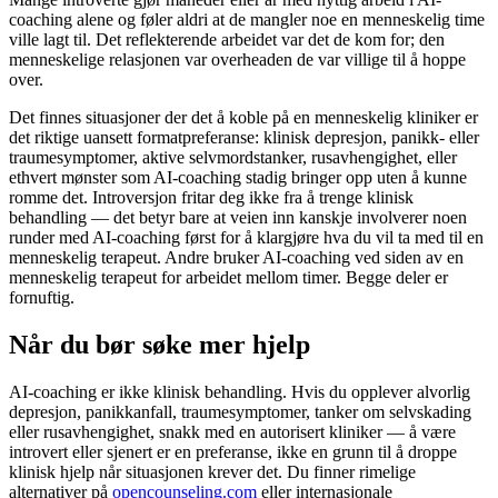
coaching alene og føler aldri at de mangler noe en menneskelig time
ville lagt til. Det reflekterende arbeidet var det de kom for; den
menneskelige relasjonen var overheaden de var villige til å hoppe
over.
Det finnes situasjoner der det å koble på en menneskelig kliniker er
det riktige uansett formatpreferanse: klinisk depresjon, panikk- eller
traumesymptomer, aktive selvmordstanker, rusavhengighet, eller
ethvert mønster som AI-coaching stadig bringer opp uten å kunne
romme det. Introversjon fritar deg ikke fra å trenge klinisk
behandling — det betyr bare at veien inn kanskje involverer noen
runder med AI-coaching først for å klargjøre hva du vil ta med til en
menneskelig terapeut. Andre bruker AI-coaching ved siden av en
menneskelig terapeut for arbeidet mellom timer. Begge deler er
fornuftig.
Når du bør søke mer hjelp
AI-coaching er ikke klinisk behandling. Hvis du opplever alvorlig
depresjon, panikkanfall, traumesymptomer, tanker om selvskading
eller rusavhengighet, snakk med en autorisert kliniker — å være
introvert eller sjenert er en preferanse, ikke en grunn til å droppe
klinisk hjelp når situasjonen krever det. Du finner rimelige
alternativer på
opencounseling.com
eller internasjonale