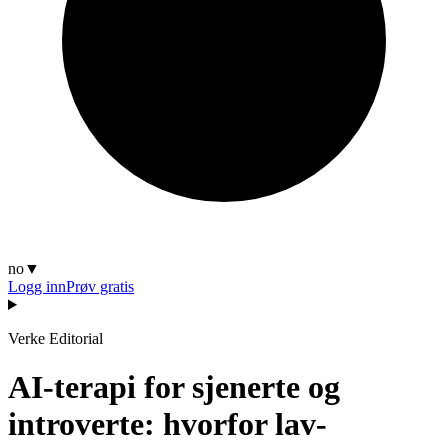
no
▼
Logg inn
Prøv gratis
Verke Editorial
AI-terapi for sjenerte og
introverte: hvorfor lav-