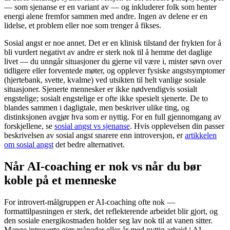
— som sjenanse er en variant av — og inkluderer folk som henter
energi alene fremfor sammen med andre. Ingen av delene er en
lidelse, et problem eller noe som trenger å fikses.
Sosial angst er noe annet. Det er en klinisk tilstand der frykten for å
bli vurdert negativt av andre er sterk nok til å hemme det daglige
livet — du unngår situasjoner du gjerne vil være i, mister søvn over
tidligere eller forventede møter, og opplever fysiske angstsymptomer
(hjertebank, svette, kvalme) ved utsikten til helt vanlige sosiale
situasjoner. Sjenerte mennesker er ikke nødvendigvis sosialt
engstelige; sosialt engstelige er ofte ikke spesielt sjenerte. De to
blandes sammen i dagligtale, men beskriver ulike ting, og
distinksjonen avgjør hva som er nyttig. For en full gjennomgang av
forskjellene, se
sosial angst vs sjenanse
. Hvis opplevelsen din passer
beskrivelsen av sosial angst snarere enn introversjon, er
artikkelen
om sosial angst
det bedre alternativet.
Når AI-coaching er nok vs når du bør
koble på et menneske
For introvert-målgruppen er AI-coaching ofte nok —
formattilpasningen er sterk, det reflekterende arbeidet blir gjort, og
den sosiale energikostnaden holder seg lav nok til at vanen sitter.
Mange introverte gjør måneder eller år med nyttig arbeid i AI-