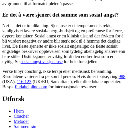
av grunnen til at formatet pleier å passe.
Er det å være sjenert det samme som sosial angst?
Nei — det er to ulike ting. Sjenanse er et temperamentstrekk,
vanligvis et lavere sosial-energi-budsjett og en preferanse for færre,
dypere kontakter. Sosial angst er en klinisk tilstand der frykten for å
bli vurdert negativt av andre blir sterk nok til å hemme det daglige
livet. De fleste sjenerte er ikke sosialt engstelige; de fleste sosialt
engstelige beskriver opplevelsen som tydelig ubehagelig snarere enn
bare stille. Distinksjonen er viktig fordi den endrer hva som er
nyttig. Se
sosial angst vs sjenanse
for hele forskjellen.
Verke tilbyr coaching, ikke terapi eller medisinsk behandling.
Resultatene varierer fra person til person. Hvis du er i krise, ring
988
(USA),
116 123
(UK/EU, Samaritans),
eller dine lokale nødetater.
Besøk
findahelpline.com
for internasjonale ressurser.
Utforsk
Hjem
Coacher
Metoder
Sammenlign