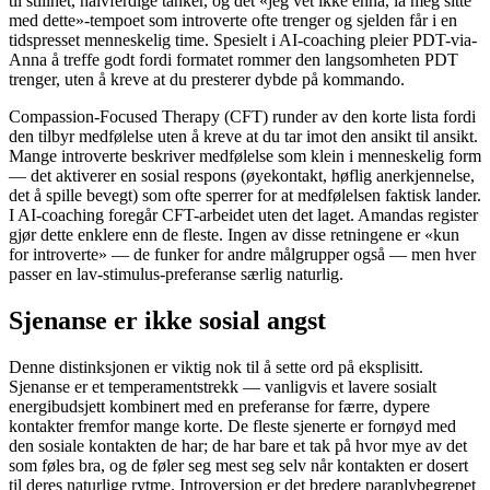
til stillhet, halvferdige tanker, og det «jeg vet ikke ennå, la meg sitte
med dette»-tempoet som introverte ofte trenger og sjelden får i en
tidspresset menneskelig time. Spesielt i AI-coaching pleier PDT-via-
Anna å treffe godt fordi formatet rommer den langsomheten PDT
trenger, uten å kreve at du presterer dybde på kommando.
Compassion-Focused Therapy (CFT) runder av den korte lista fordi
den tilbyr medfølelse uten å kreve at du tar imot den ansikt til ansikt.
Mange introverte beskriver medfølelse som klein i menneskelig form
— det aktiverer en sosial respons (øyekontakt, høflig anerkjennelse,
det å spille bevegt) som ofte sperrer for at medfølelsen faktisk lander.
I AI-coaching foregår CFT-arbeidet uten det laget. Amandas register
gjør dette enklere enn de fleste. Ingen av disse retningene er «kun
for introverte» — de funker for andre målgrupper også — men hver
passer en lav-stimulus-preferanse særlig naturlig.
Sjenanse er ikke sosial angst
Denne distinksjonen er viktig nok til å sette ord på eksplisitt.
Sjenanse er et temperamentstrekk — vanligvis et lavere sosialt
energibudsjett kombinert med en preferanse for færre, dypere
kontakter fremfor mange korte. De fleste sjenerte er fornøyd med
den sosiale kontakten de har; de har bare et tak på hvor mye av det
som føles bra, og de føler seg mest seg selv når kontakten er dosert
til deres naturlige rytme. Introversjon er det bredere paraplybegrepet