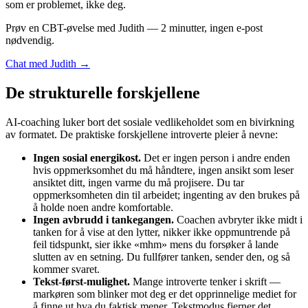
som er problemet, ikke deg.
Prøv en CBT-øvelse med Judith — 2 minutter, ingen e-post
nødvendig.
Chat med Judith →
De strukturelle forskjellene
AI-coaching luker bort det sosiale vedlikeholdet som en bivirkning
av formatet. De praktiske forskjellene introverte pleier å nevne:
Ingen sosial energikost.
Det er ingen person i andre enden
hvis oppmerksomhet du må håndtere, ingen ansikt som leser
ansiktet ditt, ingen varme du må projisere. Du tar
oppmerksomheten din til arbeidet; ingenting av den brukes på
å holde noen andre komfortable.
Ingen avbrudd i tankegangen.
Coachen avbryter ikke midt i
tanken for å vise at den lytter, nikker ikke oppmuntrende på
feil tidspunkt, sier ikke «mhm» mens du forsøker å lande
slutten av en setning. Du fullfører tanken, sender den, og så
kommer svaret.
Tekst-først-mulighet.
Mange introverte tenker i skrift —
markøren som blinker mot deg er det opprinnelige mediet for
å finne ut hva du faktisk mener. Tekstmodus fjerner det