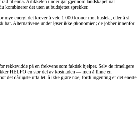
ar råd til ennå. Artikkelen under går gjennom landskapet når
du kombinerer det uten at budsjettet sprekker.
or mye energi det krever å veie 1 000 kroner mot husleia, eller å si
isk har. Alternativene under løser ikke økonomien; de jobber innenfor
enfor rekkevidde på en frekvens som faktisk hjelper. Selv de rimeligere
en dekker HELFO en stor del av kostnaden — men å finne en
det dårligste utfallet: å ikke gjøre noe, fordi ingenting er det eneste