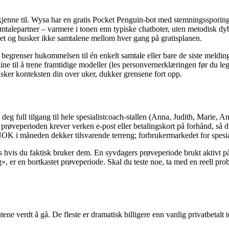
 kjenne til. Wysa har en gratis Pocket Penguin-bot med stemningssporing
mtalepartner – varmere i tonen enn typiske chatboter, uten metodisk dy
 det og husker ikke samtalene mellom hver gang på gratisplanen.
e begrenser hukommelsen til én enkelt samtale eller bare de siste melding
e til å trene framtidige modeller (les personvernerklæringen før du legger
usker konteksten din over uker, dukker grensene fort opp.
eg full tilgang til hele spesialistcoach-stallen (Anna, Judith, Marie, 
perioden krever verken e-post eller betalingskort på forhånd, så du ka
OK i måneden dekker tilsvarende terreng; forbrukermarkedet for spesial
s hvis du faktisk bruker dem. En syvdagers prøveperiode brukt aktivt på
 er en bortkastet prøveperiode. Skal du teste noe, ta med en reell prob
tene verdt å gå. De fleste er dramatisk billigere enn vanlig privatbetalt t