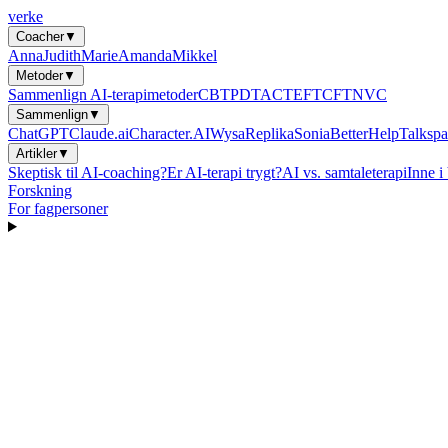
verke
Coacher
▼
Anna
Judith
Marie
Amanda
Mikkel
Metoder
▼
Sammenlign AI-terapimetoder
CBT
PDT
ACT
EFT
CFT
NVC
Sammenlign
▼
ChatGPT
Claude.ai
Character.AI
Wysa
Replika
Sonia
BetterHelp
Talkspa
Artikler
▼
Skeptisk til AI-coaching?
Er AI-terapi trygt?
AI vs. samtaleterapi
Inne i
Forskning
For fagpersoner