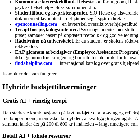
Kommunale lavterskeltilbud.
Helsestasjon for ungdom, Rask p
psykisk helsehjelp» pluss kommunen din.
Studenttilbud og lavpristerapeuter.
SiO Helse og tilsvarende 
dokumentert lav inntekt – det lønner seg å spørre direkte.
opencounseling.com
– en lavterskel oversikt over hjelpetilbud
Terapi hos psykologstudenter.
Psykologstudenter mot slutten 
priser, samtaler basert på oppdatert metodikk og god veiledning
Rådgivning på universitetet.
Er du student, er skolens rådgivni
rekkevidde.
EAP gjennom arbeidsgiver (Employee Assistance Program)
ikke gjennom forsikringen, og blir ofte for lite brukt fordi ansatt
findahelpline.com
— internasjonal katalog over gratis hjelpete
Kombiner det som fungerer
Hybride budsjettilnærminger
Gratis AI + rimelig terapi
Den sterkeste kombinasjonen på lavt budsjett: daglig øving og refleksj
mellomperiodene; mennesket tar dybden, ansvarliggjøringen og det AI
sammen lander det på 200 til 800 kr i måneden – langt rimeligere enn
Betalt AI + lokale ressurser