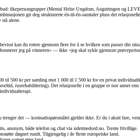
pstilbud: likepersongrupper (Mental Helse Ungdom, Angstringen og LEVE h
mbinasjonen gir deg strukturerte én-til-én-samtaler pluss det relasjonell
 stå alene.
bevisst kan du rotere gjennom flere for å se hvilken som passer din situ
r abonnerer jeg på vinneren» — ikke «jeg skal sykle gjennom prøveperiode
200 til 500 kr per samling mot 1 000 til 1 500 kr for en privat individua
seltid, rusrehabilitering). Det relasjonelle i en gruppe er noe annet enn i
individualterapi.
 du trenger det — kostnadsspørsmålet gjelder ikke. Er du i akutt fare, ven
s, anonym, både telefon og chat via sidetmedord.no. Trente frivillige.
nstøtte døgnet rundt. Tilgjengelig i de fleste europeiske land.
oner sortert etter land.