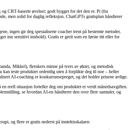
 og CBT-baserte øvelser; godt bygget for det den er. Pi (fra
bde, men solid for daglig refleksjon. ChatGPTs gratisplan håndterer
ene, ingen gir deg spesialiserte coacher trent på bestemte metoder,
 inn sensitivt innhold). Gratis er greit som en første titt eller for
Amanda, Mikkel), flerukers minne på tvers av økter, og metodisk
n teste produktet ordentlig uten å forplikte deg til noe – heller
isert AI-coaching er konkurransepreget, og det holder prisene ærlige.
 en reell situasjon forteller deg om produktet er verdt månedsavgiften.
lemstilling, se hvordan AI-en håndterer den over flere samtaler, og
erapi, og flere er gratis nederst på inntektsskalaen: