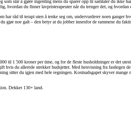
teg som slår å gjøre ingenting mens du sparer opp til samtaler du ikke h
lig, hvordan du finner lavpristerapeuter når du trenger det, og hvordan 
 som har råd til terapi uten å tenke seg om, undervurderer noen ganger hv
at du gjør noe galt – den betyr at du jobber innenfor de rammene du fakt
1 000 til 1 500 kroner per time, og for de fleste husholdninger er det ut
tgift hvis du allerede strekker budsjettet. Med henvisning fra fastleg
ning sitter du igjen med hele regningen. Kostnadsgapet skyver mange mot 
egion. Dekker 130+ land.