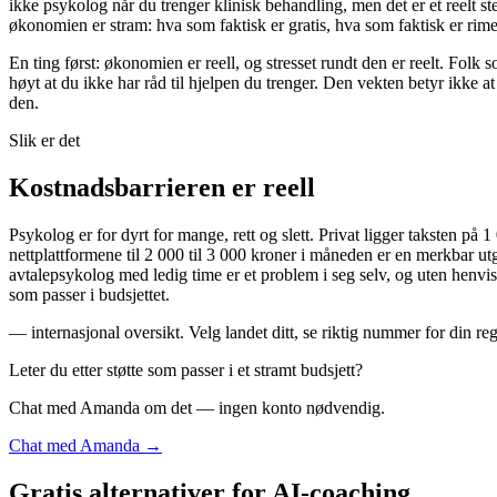
ikke psykolog når du trenger klinisk behandling, men det er et reelt s
økonomien er stram: hva som faktisk er gratis, hva som faktisk er rime
En ting først: økonomien er reell, og stresset rundt den er reelt. Folk
høyt at du ikke har råd til hjelpen du trenger. Den vekten betyr ikke 
den.
Slik er det
Kostnadsbarrieren er reell
Psykolog er for dyrt for mange, rett og slett. Privat ligger taksten på 
nettplattformene til 2 000 til 3 000 kroner i måneden er en merkbar u
avtalepsykolog med ledig time er et problem i seg selv, og uten henvis
som passer i budsjettet.
— internasjonal oversikt. Velg landet ditt, se riktig nummer for din r
Leter du etter støtte som passer i et stramt budsjett?
Chat med Amanda om det — ingen konto nødvendig.
Chat med Amanda →
Gratis alternativer for AI-coaching