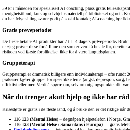
39 kr i måneden for spesialisert AI-coaching, pluss gratis fellesska
menighetstilbud, kurs og selvhjelpsmateriell på biblioteket og nett. Ko
du har. Mye sliting svarer godt på sosial kontakt; AI-coaching bør ikke
Gratis prøveperioder
De fleste betalte AI-produkter har 7 til 14 dagers prøveperiode. Brukt 
er «jeg prøver disse for å finne den som er verdt å betale for, derette
risikoen ved første forpliktelse, ikke for å være langtidsplanen.
Gruppeterapi
Gruppeterapi er dramatisk billigere enn individualterapi – ofte rundt 
praksiser kjører grupper for spesifikke tema (angst, depresjon, sorg, bar
effektivt eller mer. Verdt å spørre om, selv om utgangspunktet ditt var 
Når du trenger akutt hjelp og ikke har råd
Krisestøtte er gratis i de fleste land, og å bruke den er det riktige når
116 123 (Mental Helse)
– døgnåpen hjelpetelefon i Norge. Grati
116 123 (Mental Helse / Samaritans i Europa)
— gratis telefo
findahelpline.com
— internasjonal katalog over gratis krisetelef