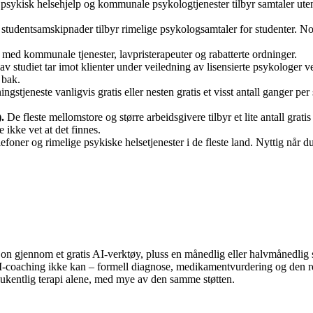
sykisk helsehjelp og kommunale psykologtjenester tilbyr samtaler uten 
studentsamskipnader tilbyr rimelige psykologsamtaler for studenter. No
, med kommunale tjenester, lavpristerapeuter og rabatterte ordninger.
av studiet tar imot klienter under veiledning av lisensierte psykologer
 bak.
ngstjeneste vanligvis gratis eller nesten gratis et visst antall ganger pe
.
De fleste mellomstore og større arbeidsgivere tilbyr et lite antall gratis
e ikke vet at det finnes.
lefoner og rimelige psykiske helsetjenester i de fleste land. Nyttig når
on gjennom et gratis AI-verktøy, pluss en månedlig eller halvmånedlig s
-coaching ikke kan – formell diagnose, medikamentvurdering og den re
 ukentlig terapi alene, med mye av den samme støtten.