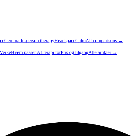
ce
Cerebral
In-person therapy
Headspace
Calm
All comparisons →
 Verke
Hvem passer AI-terapi for
Pris og tilgang
Alle artikler →