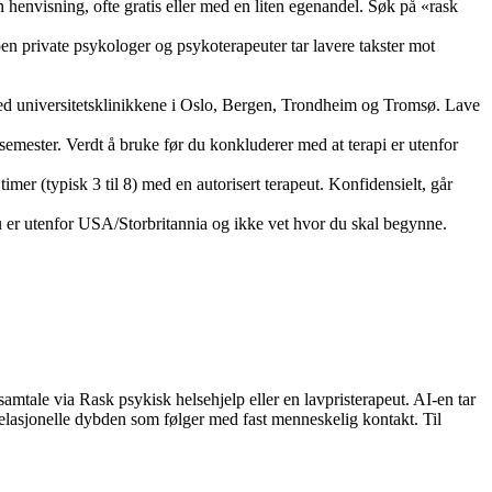
henvisning, ofte gratis eller med en liten egenandel. Søk på «rask
en private psykologer og psykoterapeuter tar lavere takster mot
 ved universitetsklinikkene i Oslo, Bergen, Trondheim og Tromsø. Lave
r semester. Verdt å bruke før du konkluderer med at terapi er utenfor
 timer (typisk 3 til 8) med en autorisert terapeut. Konfidensielt, går
 du er utenfor USA/Storbritannia og ikke vet hvor du skal begynne.
amtale via Rask psykisk helsehjelp eller en lavpristerapeut. AI-en tar
lasjonelle dybden som følger med fast menneskelig kontakt. Til