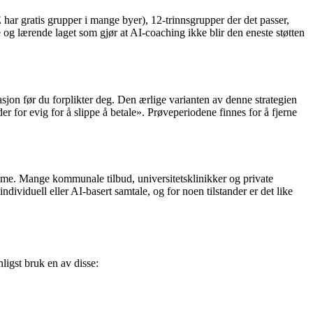
ar gratis grupper i mange byer), 12-trinnsgrupper der det passer,
e og lærende laget som gjør at AI-coaching ikke blir den eneste støtten
asjon før du forplikter deg. Den ærlige varianten av denne strategien
r for evig for å slippe å betale». Prøveperiodene finnes for å fjerne
ltime. Mange kommunale tilbud, universitetsklinikker og private
ndividuell eller AI-basert samtale, og for noen tilstander er det like
nligst bruk en av disse: