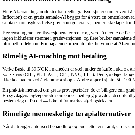
Flere AI-coaching-produkter har reelle gratisversjoner som er verdt å
Inflection) er en gratis samtale-AI bygget for å være en omtenksom sa
samtaler om psykisk helse greit som generalist, men er ikke laget for
Begrensningene i gratisversjonene er reelle og verdt å nevne: de flest
ingen inkluderer stemme i gratisversjonen, og flere bruker samtalene din
uformell refleksjon. For pågående arbeid der det betyr noe at AI-en h
Rimelig AI-coaching mot betaling
Verke Basic til 39 NOK i måneden er godt under én kaffe i uka og gir d
konsistens (CBT, PDT, ACT, CFT, NVC, EFT). Den sju dager lange prøve
ikke kostnaden ved å glemme å si opp. Andre apper i sjiktet 50–100 N
En praktisk merknad om gratis prøveperioder: de er billigere enn grati
En syvdagers prøveperiode som ender med «jeg prøvde aldri ordentlig»,
bestem deg ut fra det — ikke ut fra markedsføringsteksten.
Rimelige menneskelige terapialternativer
Når du trenger autorisert behandling og budsjettet er stramt, er disse ru