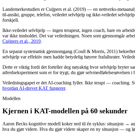
Landemerkestudien er Cuijpers et al. (2019) — en nettverks-metaanaly
til-ansikt, gruppe, telefon, veiledet selvhjelp og ikke-veiledet selvhjel
forskjell.
Ikke-veiledet selvhjelp — ingen terapeut, ingen coach, bare en arbeids
var ikke innholdet. Det var veiledningen. Noen som gjennomgår arbeide
Cuijpers et al., 2019
.
En separat systematisk gjennomgang (Coull & Morris, 2011) bekreftet 
selvhjelp var effektiv men hadde betydelig høyere frafallsrater. Veile
Dette er viktig fordi det forteller deg nøyaktig hvor selvhjelp bryter s
atferdseksperiment som er for trygt, du gjør selvmedfølelsesøvelsen i h
Veiledningsgapet er det AI-coaching fyller. Ikke terapi — coaching. St
hvordan AI-drevet KAT fungerer
.
Modellen
Kjernen i KAT-modellen på 60 sekunder
Aaron Becks kognitive modell koker ned til én syklus: situasjon → aut
hva du gjør videre. Hva du gjør videre skaper en ny situasjon — og løk