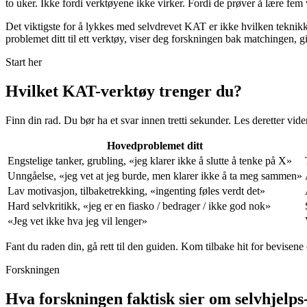
to uker. Ikke fordi verktøyene ikke virker. Fordi de prøver å lære fem v
Det viktigste for å lykkes med selvdrevet KAT er ikke hvilken teknikk 
problemet ditt til ett verktøy, viser deg forskningen bak matchingen, gi
Start her
Hvilket KAT-verktøy trenger du?
Finn din rad. Du bør ha et svar innen tretti sekunder. Les deretter vi
Hovedproblemet ditt
Engstelige tanker, grubling, «jeg klarer ikke å slutte å tenke på X»
Unngåelse, «jeg vet at jeg burde, men klarer ikke å ta meg sammen»
Lav motivasjon, tilbaketrekking, «ingenting føles verdt det»
Hard selvkritikk, «jeg er en fiasko / bedrager / ikke god nok»
«Jeg vet ikke hva jeg vil lenger»
Fant du raden din, gå rett til den guiden. Kom tilbake hit for bevisene
Forskningen
Hva forskningen faktisk sier om selvhjelp