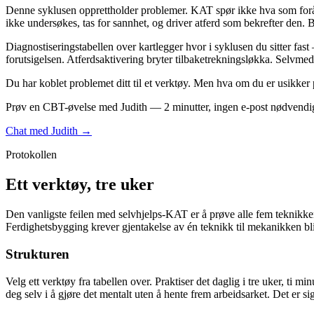
Denne syklusen opprettholder problemer. KAT spør ikke hva som forårs
ikke undersøkes, tas for sannhet, og driver atferd som bekrefter den. 
Diagnostiseringstabellen over kartlegger hvor i syklusen du sitter fas
forutsigelsen. Atferdsaktivering bryter tilbaketrekningsløkka. Selvme
Du har koblet problemet ditt til et verktøy. Men hva om du er usikker
Prøv en CBT-øvelse med Judith — 2 minutter, ingen e-post nødvendi
Chat med Judith →
Protokollen
Ett verktøy, tre uker
Den vanligste feilen med selvhjelps-KAT er å prøve alle fem teknikkene
Ferdighetsbygging krever gjentakelse av én teknikk til mekanikken 
Strukturen
Velg ett verktøy fra tabellen over. Praktiser det daglig i tre uker, ti mi
deg selv i å gjøre det mentalt uten å hente frem arbeidsarket. Det er s