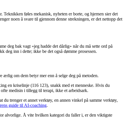
r. Teknikken føles mekanisk, nyheten er borte, og hjernen sier det
enger noen å svare til gjennom denne strekningen, er det nettopp det
emme deg bak vagt «jeg hadde det dårlig» når du må sette ord på
fikk deg inn i dette; ikke be det også dømme prosessen.
være ærlig om dem betyr mer enn å selge deg på metoden.
 Ring en kriselinje (116 123), snakk med et menneske. Hvis du
e medisin i tillegg til terapi, ikke et arbeidsark.
s at du trenger et annet verktøy, en annen vinkel på samme verktøy,
rens guide til AI-coaching
.
alvorlige. Å vite hvilken kategori du faller i, er den viktigste