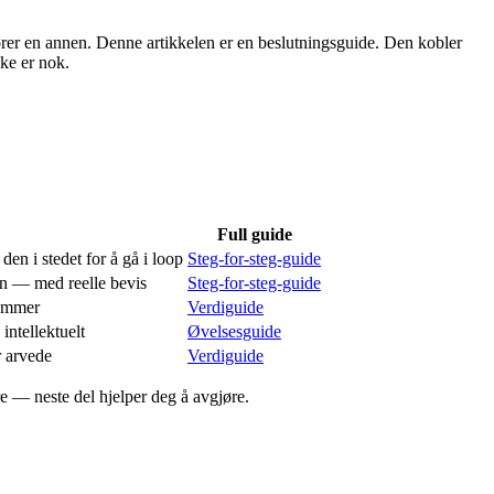
 rører en annen. Denne artikkelen er en beslutningsguide. Den kobler
kke er nok.
Full guide
den i stedet for å gå i loop
Steg-for-steg-guide
in — med reelle bevis
Steg-for-steg-guide
kommer
Verdiguide
intellektuelt
Øvelsesguide
r arvede
Verdiguide
re — neste del hjelper deg å avgjøre.