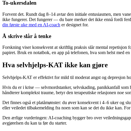
To-ukersdalen
Forvent det. Rundt dag 8–14 avtar den initiale entusiasmen, men vanen
ikke fungerer. Det fungerer — du bare merker det ikke ennå fordi ferd
din første uke med en AI-coach
er designet for.
Å skrive slår å tenke
Forskning viser konsekvent at skriftlig praksis slår mental repetisjon
papiret. Bruk en notatbok, en app på telefonen, hva som helst med en ov
Hva selvhjelps-KAT ikke kan gjøre
Selvhjelps-KAT er effektivt for mild til moderat angst og depresjon 
Hvis du er i krise — selvmordstanker, selvskading, panikkanfall som h
håndterer komplekst traume, betyr den terapeutiske relasjonen noe som en
Det finnes også et platåmønster: du øver konsekvent i 4–6 uker og slutt
eller veiledet tilbakemelding fra noen som kan se det du ikke kan. F
Den ærlige vurderingen: AI-coaching bygger bro over veiledningsgapet fo
avgjørelsen du kan ta før du starter.