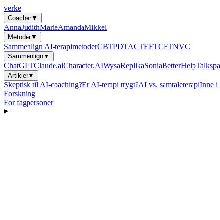
verke
Coacher
▼
Anna
Judith
Marie
Amanda
Mikkel
Metoder
▼
Sammenlign AI-terapimetoder
CBT
PDT
ACT
EFT
CFT
NVC
Sammenlign
▼
ChatGPT
Claude.ai
Character.AI
Wysa
Replika
Sonia
BetterHelp
Talkspa
Artikler
▼
Skeptisk til AI-coaching?
Er AI-terapi trygt?
AI vs. samtaleterapi
Inne i
Forskning
For fagpersoner