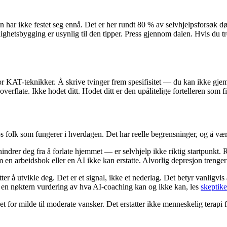
 har ikke festet seg ennå. Det er her rundt 80 % av selvhjelpsforsøk dø
ighetsbygging er usynlig til den tipper. Press gjennom dalen. Hvis du tr
 for KAT-teknikker. Å skrive tvinger frem spesifisitet — du kan ikke gj
erflate. Ikke hodet ditt. Hodet ditt er den upålitelige fortelleren som 
hos folk som fungerer i hverdagen. Det har reelle begrensninger, og å 
indrer deg fra å forlate hjemmet — er selvhjelp ikke riktig startpunkt.
 arbeidsbok eller en AI ikke kan erstatte. Alvorlig depresjon trenger oft
er å utvikle deg. Det er et signal, ikke et nederlag. Det betyr vanligvi
or en nøktern vurdering av hva AI-coaching kan og ikke kan, les
skeptike
r milde til moderate vansker. Det erstatter ikke menneskelig terapi for 