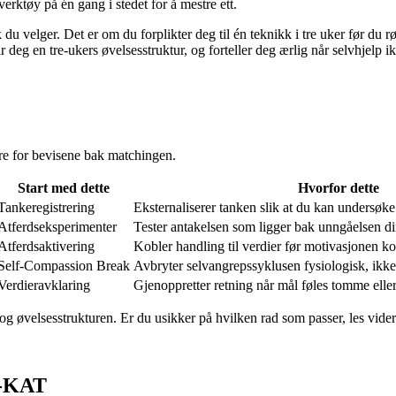
erktøy på én gang i stedet for å mestre ett.
du velger. Det er om du forplikter deg til én teknikk i tre uker før du
r deg en tre-ukers øvelsesstruktur, og forteller deg ærlig når selvhjelp i
dere for bevisene bak matchingen.
Start med dette
Hvorfor dette
Tankeregistrering
Eksternaliserer tanken slik at du kan undersøke 
Atferdseksperimenter
Tester antakelsen som ligger bak unngåelsen d
Atferdsaktivering
Kobler handling til verdier før motivasjonen 
Self-Compassion Break
Avbryter selvangrepssyklusen fysiologisk, ikke 
Verdieravklaring
Gjenoppretter retning når mål føles tomme elle
 og øvelsesstrukturen. Er du usikker på hvilken rad som passer, les vide
s-KAT