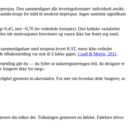
resjon. Den sammenlignet alle leveringsformater: individuelt ansikt-
ansikt-terapi for mild til moderat depresjon. Ingen statistisk signifikant
e g=0,45, mot ~0,70 for veiledede formater). Den kritiske variabelen
len når motivasjonen forsvinner og vanen ikke har festet seg ennå.
er sammenlignbare med terapeut-levert KAT, mens ikke-veiledet
e tilbakemelding var nok til å lukke gapet.
Coull & Morris, 2011
.
emelding glir du — du fyller ut tankeregistreringen feil, du designer et
te fungerer ikke for meg».
varlighet gjennom to-ukersdalen. For mer om hvordan dette fungerer, se
rnen din tolker det. Tolkningen genererer en følelse. Følelsen driver