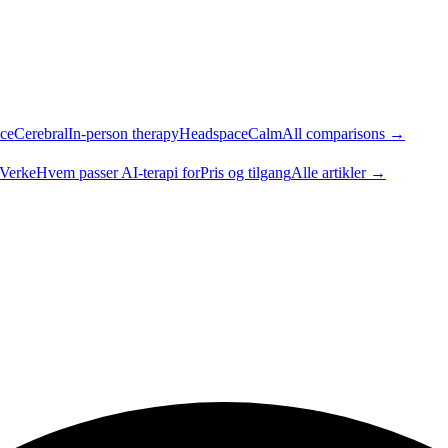
ce
Cerebral
In-person therapy
Headspace
Calm
All comparisons →
 Verke
Hvem passer AI-terapi for
Pris og tilgang
Alle artikler →