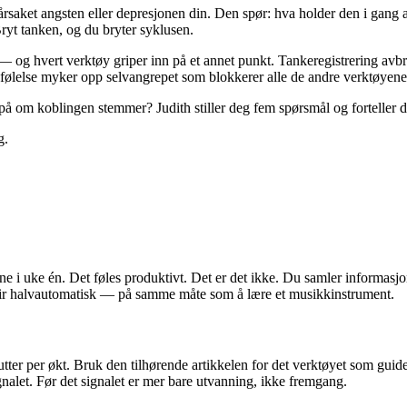
aket angsten eller depresjonen din. Den spør: hva holder den i gang a
Bryt tanken, og du bryter syklusen.
t — og hvert verktøy griper inn på et annet punkt. Tankeregistrering avb
dfølelse myker opp selvangrepet som blokkerer alle de andre verktøyene
 på om koblingen stemmer? Judith stiller deg fem spørsmål og forteller d
g.
 i uke én. Det føles produktivt. Det er det ikke. Du samler informasjon
blir halvautomatisk — på samme måte som å lære et musikkinstrument.
nutter per økt. Bruk den tilhørende artikkelen for det verktøyet som guide.
ignalet. Før det signalet er mer bare utvanning, ikke fremgang.