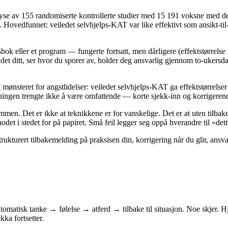
se av 155 randomiserte kontrollerte studier med 15 191 voksne med dep
p. Hovedfunnet: veiledet selvhjelps-KAT var like effektivt som ansikt-til-
bok eller et program — fungerte fortsatt, men dårligere (effektstørrels
t ditt, ser hvor du sporer av, holder deg ansvarlig gjennom to-ukersda
mønsteret for angstlidelser: veiledet selvhjelps-KAT ga effektstørrels
dningen trengte ikke å være omfattende — korte sjekk-inn og korrigerend
ammen. Det er ikke at teknikkene er for vanskelige. Det er at uten tilbak
odet i stedet for på papiret. Små feil legger seg oppå hverandre til «det
rukturert tilbakemelding på praksisen din, korrigering når du glir, ans
omatisk tanke → følelse → atferd → tilbake til situasjon. Noe skjer. Hje
ka fortsetter.