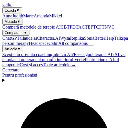
verke
Coachi
▼
Anna
Judith
Marie
Amanda
Mikkel
Metode
▼
Compară metodele de terapie AI
CBT
PDT
ACT
EFT
CFT
NVC
Comparație
▼
ChatGPT
Claude.ai
Character.AI
Wysa
Replika
Sonia
BetterHelp
Talkspa
person therapy
Headspace
Calm
All comparisons →
Articole
▼
Sceptic în privința coaching-ului cu AI?
Este sigură terapia AI?
AI vs.
terapia cu un terapeut uman
În interiorul Verke
Pentru cine e AI-ul
terapeutic
Cost și acces
Toate articolele →
Cercetare
Pentru profesioniști