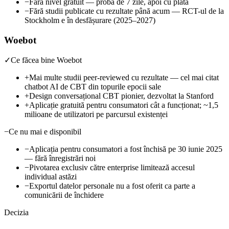
−
Fără nivel gratuit — probă de 7 zile, apoi cu plată
−
Fără studii publicate cu rezultate până acum — RCT-ul de la
Stockholm e în desfășurare (2025–2027)
Woebot
✓
Ce făcea bine Woebot
+
Mai multe studii peer-reviewed cu rezultate — cel mai citat
chatbot AI de CBT din topurile epocii sale
+
Design conversațional CBT pionier, dezvoltat la Stanford
+
Aplicație gratuită pentru consumatori cât a funcționat; ~1,5
milioane de utilizatori pe parcursul existenței
−
Ce nu mai e disponibil
−
Aplicația pentru consumatori a fost închisă pe 30 iunie 2025
— fără înregistrări noi
−
Pivotarea exclusiv către enterprise limitează accesul
individual astăzi
−
Exportul datelor personale nu a fost oferit ca parte a
comunicării de închidere
Decizia