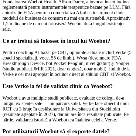
Fondatoarea Woebot Health, Alison Darcy, a invocat incertitudinea
reglementară pentru instrumentele terapeutice bazate pe LLM. Fără
autorizație FDA pentru a comercializa AI-ul ca instrument clinic,
modelul de business de consum nu mai era sustenabil. Aproximativ
1,5 milioane de oameni folosiseră Woebot de-a lungul existenței
sale.
Ce ar trebui să folosesc în locul lui Woebot?
Pentru coaching AI bazat pe CBT, opțiunile actuale includ Verke (5
coachi specializați, voce, 55 de limbi), Wysa (desemnare FDA
Breakthrough Device, bot Pocket Penguin, nivel gratuit) și Youper
(studiu publicat JMIR 2021, doar engleză, doar mobil). Judith de la
Verke e cel mai apropiat înlocuitor direct al stilului CBT al Woebot.
Este Verke la fel de validat clinic ca Woebot?
Woebot a avut multiple studii publicate, evaluate de colegi, de-a
lungul existenței sale — un parcurs solid. Verke face obiectul unui
RCT cu 3 brațe în desfășurare la Universitatea din Stockholm
(rezultate așteptate în 2027), dar nu are încă rezultate publicate. Pe
hârtie, validarea istorică a Woebot era înaintea celei a Verke.
Pot utilizatorii Woebot să-și exporte datele?