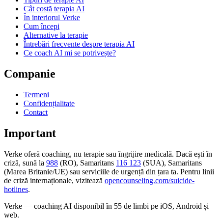
Cât costă terapia AI
În interiorul Verke
Cum începi
Alternative la terapie
Întrebări frecvente despre terapia AI
Ce coach AI mi se potrivește?
Companie
Termeni
Confidențialitate
Contact
Important
Verke oferă coaching, nu terapie sau îngrijire medicală. Dacă ești în
criză, sună la
988
(RO), Samaritans
116 123
(SUA), Samaritans
(Marea Britanie/UE) sau serviciile de urgență din țara ta. Pentru linii
de criză internaționale, vizitează
opencounseling.com/suicide-
hotlines
.
Verke — coaching AI disponibil în 55 de limbi pe iOS, Android și
web.