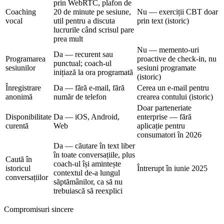
prin WebRTC, plafon de
Coaching
20 de minute pe sesiune,
Nu — exerciții CBT doar
vocal
util pentru a discuta
prin text (istoric)
lucrurile când scrisul pare
prea mult
Nu — memento-uri
Da — recurent sau
Programarea
proactive de check-in, nu
punctual; coach-ul
sesiunilor
sesiuni programate
inițiază la ora programată
(istoric)
Înregistrare
Da — fără e-mail, fără
Cerea un e-mail pentru
anonimă
număr de telefon
crearea contului (istoric)
Doar parteneriate
Disponibilitate
Da — iOS, Android,
enterprise — fără
curentă
Web
aplicație pentru
consumatori în 2026
Da — căutare în text liber
în toate conversațiile, plus
Caută în
coach-ul își amintește
istoricul
Întrerupt în iunie 2025
contextul de-a lungul
conversațiilor
săptămânilor, ca să nu
trebuiască să reexplici
Compromisuri sincere