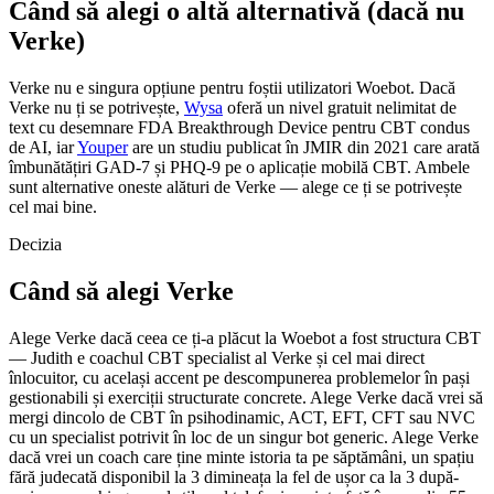
Când să alegi o altă alternativă (dacă nu
Verke)
Verke nu e singura opțiune pentru foștii utilizatori Woebot. Dacă
Verke nu ți se potrivește,
Wysa
oferă un nivel gratuit nelimitat de
text cu desemnare FDA Breakthrough Device pentru CBT condus
de AI, iar
Youper
are un studiu publicat în JMIR din 2021 care arată
îmbunătățiri GAD-7 și PHQ-9 pe o aplicație mobilă CBT. Ambele
sunt alternative oneste alături de Verke — alege ce ți se potrivește
cel mai bine.
Decizia
Când să alegi Verke
Alege Verke dacă ceea ce ți-a plăcut la Woebot a fost structura CBT
— Judith e coachul CBT specialist al Verke și cel mai direct
înlocuitor, cu același accent pe descompunerea problemelor în pași
gestionabili și exerciții structurate concrete. Alege Verke dacă vrei să
mergi dincolo de CBT în psihodinamic, ACT, EFT, CFT sau NVC
cu un specialist potrivit în loc de un singur bot generic. Alege Verke
dacă vrei un coach care ține minte istoria ta pe săptămâni, un spațiu
fără judecată disponibil la 3 dimineața la fel de ușor ca la 3 după-