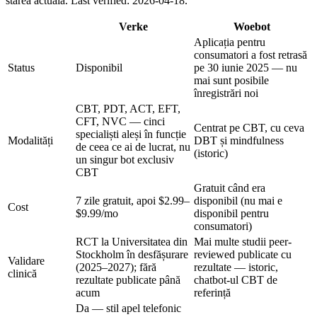
starea actuală.
Last verified: 2026-04-18.
Verke
Woebot
Aplicația pentru
consumatori a fost retrasă
Status
Disponibil
pe 30 iunie 2025 — nu
mai sunt posibile
înregistrări noi
CBT, PDT, ACT, EFT,
CFT, NVC — cinci
Centrat pe CBT, cu ceva
specialiști aleși în funcție
Modalități
DBT și mindfulness
de ceea ce ai de lucrat, nu
(istoric)
un singur bot exclusiv
CBT
Gratuit când era
7 zile gratuit, apoi
$2.99–
disponibil (nu mai e
Cost
$9.99/mo
disponibil pentru
consumatori)
RCT la Universitatea din
Mai multe studii peer-
Stockholm în desfășurare
reviewed publicate cu
Validare
(2025–2027); fără
rezultate — istoric,
clinică
rezultate publicate până
chatbot-ul CBT de
acum
referință
Da — stil apel telefonic