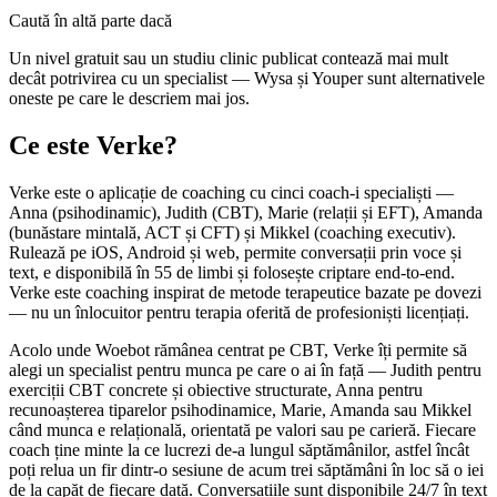
Caută în altă parte dacă
Un nivel gratuit sau un studiu clinic publicat contează mai mult
decât potrivirea cu un specialist — Wysa și Youper sunt alternativele
oneste pe care le descriem mai jos.
Ce este Verke?
Verke este o aplicație de coaching cu cinci coach-i specialiști —
Anna (psihodinamic), Judith (CBT), Marie (relații și EFT), Amanda
(bunăstare mintală, ACT și CFT) și Mikkel (coaching executiv).
Rulează pe iOS, Android și web, permite conversații prin voce și
text, e disponibilă în 55 de limbi și folosește criptare end-to-end.
Verke este coaching inspirat de metode terapeutice bazate pe dovezi
— nu un înlocuitor pentru terapia oferită de profesioniști licențiați.
Acolo unde Woebot rămânea centrat pe CBT, Verke îți permite să
alegi un specialist pentru munca pe care o ai în față — Judith pentru
exerciții CBT concrete și obiective structurate, Anna pentru
recunoașterea tiparelor psihodinamice, Marie, Amanda sau Mikkel
când munca e relațională, orientată pe valori sau pe carieră. Fiecare
coach ține minte la ce lucrezi de-a lungul săptămânilor, astfel încât
poți relua un fir dintr-o sesiune de acum trei săptămâni în loc să o iei
de la capăt de fiecare dată. Conversațiile sunt disponibile 24/7 în text