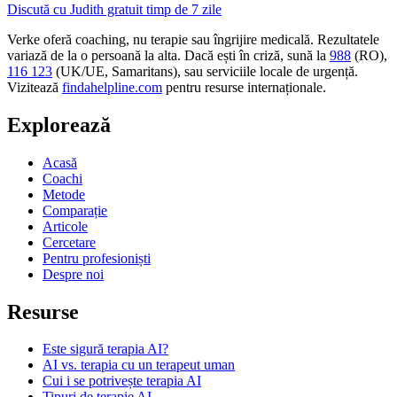
Discută cu Judith gratuit timp de 7 zile
Verke oferă coaching, nu terapie sau îngrijire medicală. Rezultatele
variază de la o persoană la alta. Dacă ești în criză, sună la
988
(RO),
116 123
(UK/UE, Samaritans),
sau serviciile locale de urgență.
Vizitează
findahelpline.com
pentru resurse internaționale.
Explorează
Acasă
Coachi
Metode
Comparație
Articole
Cercetare
Pentru profesioniști
Despre noi
Resurse
Este sigură terapia AI?
AI vs. terapia cu un terapeut uman
Cui i se potrivește terapia AI
Tipuri de terapie AI