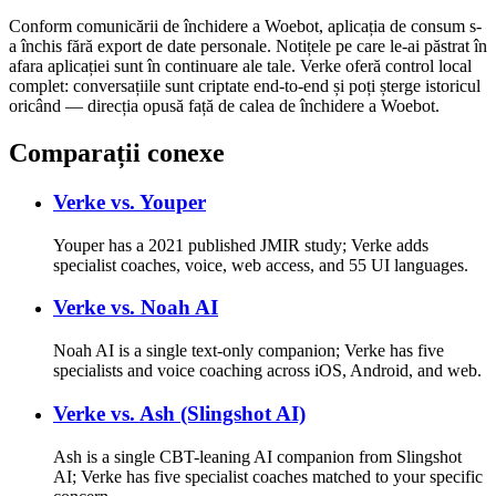
Conform comunicării de închidere a Woebot, aplicația de consum s-
a închis fără export de date personale. Notițele pe care le-ai păstrat în
afara aplicației sunt în continuare ale tale. Verke oferă control local
complet: conversațiile sunt criptate end-to-end și poți șterge istoricul
oricând — direcția opusă față de calea de închidere a Woebot.
Comparații conexe
Verke vs.
Youper
Youper has a 2021 published JMIR study; Verke adds
specialist coaches, voice, web access, and 55 UI languages.
Verke vs.
Noah AI
Noah AI is a single text-only companion; Verke has five
specialists and voice coaching across iOS, Android, and web.
Verke vs.
Ash (Slingshot AI)
Ash is a single CBT-leaning AI companion from Slingshot
AI; Verke has five specialist coaches matched to your specific