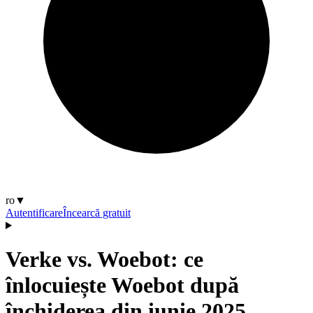
ro
▼
Autentificare
Încearcă gratuit
Verke vs. Woebot: ce
înlocuiește Woebot după
închiderea din iunie 2025