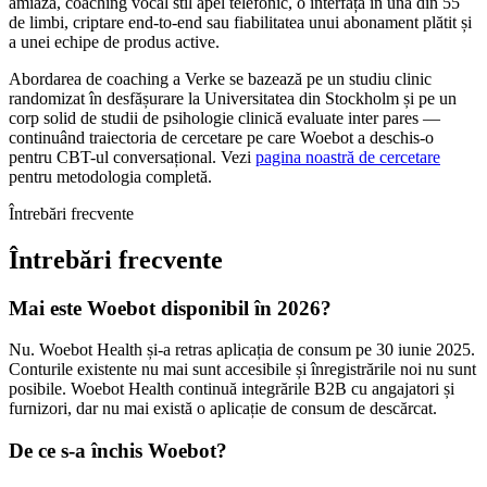
amiaza, coaching vocal stil apel telefonic, o interfață în una din 55
de limbi, criptare end-to-end sau fiabilitatea unui abonament plătit și
a unei echipe de produs active.
Abordarea de coaching a Verke se bazează pe un studiu clinic
randomizat în desfășurare la Universitatea din Stockholm și pe un
corp solid de studii de psihologie clinică evaluate inter pares —
continuând traiectoria de cercetare pe care Woebot a deschis-o
pentru CBT-ul conversațional. Vezi
pagina noastră de cercetare
pentru metodologia completă.
Întrebări frecvente
Întrebări frecvente
Mai este Woebot disponibil în 2026?
Nu. Woebot Health și-a retras aplicația de consum pe 30 iunie 2025.
Conturile existente nu mai sunt accesibile și înregistrările noi nu sunt
posibile. Woebot Health continuă integrările B2B cu angajatori și
furnizori, dar nu mai există o aplicație de consum de descărcat.
De ce s-a închis Woebot?