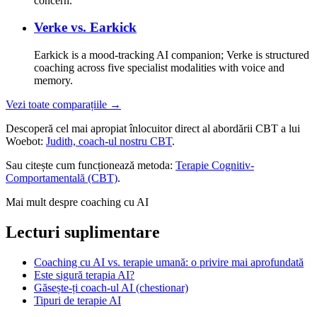
concern.
Verke vs.
Earkick
Earkick is a mood-tracking AI companion; Verke is structured
coaching across five specialist modalities with voice and
memory.
Vezi toate comparațiile →
Descoperă cel mai apropiat înlocuitor direct al abordării CBT a lui
Woebot:
Judith, coach-ul nostru CBT
.
Sau citește cum funcționează metoda:
Terapie Cognitiv-
Comportamentală (CBT)
.
Mai mult despre coaching cu AI
Lecturi suplimentare
Coaching cu AI vs. terapie umană: o privire mai aprofundată
Este sigură terapia AI?
Găsește-ți coach-ul AI (chestionar)
Tipuri de terapie AI