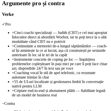
Argumente pro și contra
Verke
✓
Pro
+
Cinci coachi specializați — Judith (CBT) e cel mai apropiat
înlocuitor direct al abordării Woebot, iar tu poți trece la o altă
modalitate când CBT nu e potrivit
+
Continuitate a memoriei de-a lungul săptămânilor — coach-
ul își amintește la ce ai lucrat, așa că construiești pe sesiunile
anterioare în loc să le iei de la capăt
+
Instrumente concrete de coping pe loc — împărțirea
problemelor copleșitoare în pași mici pe care îi poți face chiar
azi, disponibile 24/7 în text sau pe voce
+
Coaching vocal în stil de apel telefonic, cu rezumate
automate trimise în chat
+
55 de UI-uri localizate și gestionarea limbii în conversație
nativă pentru LLM
+
Criptare end-to-end și abonament plătit — fiabilitate legată
de un model de business real
−
Contra