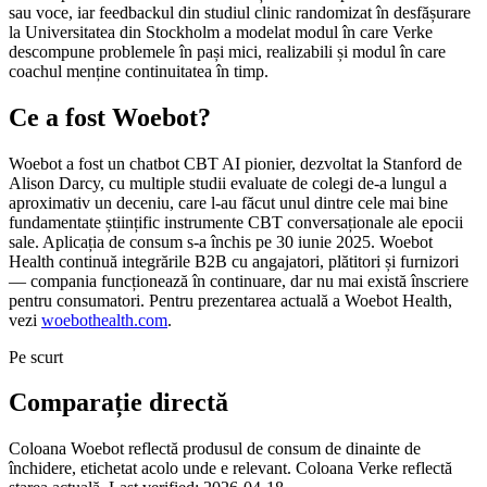
sau voce, iar feedbackul din studiul clinic randomizat în desfășurare
la Universitatea din Stockholm a modelat modul în care Verke
descompune problemele în pași mici, realizabili și modul în care
coachul menține continuitatea în timp.
Ce a fost Woebot?
Woebot a fost un chatbot CBT AI pionier, dezvoltat la Stanford de
Alison Darcy, cu multiple studii evaluate de colegi de-a lungul a
aproximativ un deceniu, care l-au făcut unul dintre cele mai bine
fundamentate științific instrumente CBT conversaționale ale epocii
sale. Aplicația de consum s-a închis pe 30 iunie 2025. Woebot
Health continuă integrările B2B cu angajatori, plătitori și furnizori
— compania funcționează în continuare, dar nu mai există înscriere
pentru consumatori. Pentru prezentarea actuală a Woebot Health,
vezi
woebothealth.com
.
Pe scurt
Comparație directă
Coloana Woebot reflectă produsul de consum de dinainte de
închidere, etichetat acolo unde e relevant. Coloana Verke reflectă