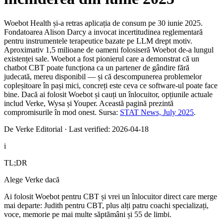
Woebot Health și-a retras aplicația de consum pe 30 iunie 2025.
Fondatoarea Alison Darcy a invocat incertitudinea reglementară
pentru instrumentele terapeutice bazate pe LLM drept motiv.
Aproximativ 1,5 milioane de oameni folosiseră Woebot de-a lungul
existenței sale. Woebot a fost pionierul care a demonstrat că un
chatbot CBT poate funcționa ca un partener de gândire fără
judecată, mereu disponibil — și că descompunerea problemelor
copleșitoare în pași mici, concreți este ceva ce software-ul poate face
bine. Dacă ai folosit Woebot și cauți un înlocuitor, opțiunile actuale
includ Verke, Wysa și Youper. Această pagină prezintă
compromisurile în mod onest.
Sursa:
STAT News, July 2025
.
De Verke Editorial
·
Last verified: 2026-04-18
i
TL;DR
Alege Verke dacă
Ai folosit Woebot pentru CBT și vrei un înlocuitor direct care merge
mai departe: Judith pentru CBT, plus alți patru coachi specializați,
voce, memorie pe mai multe săptămâni și 55 de limbi.