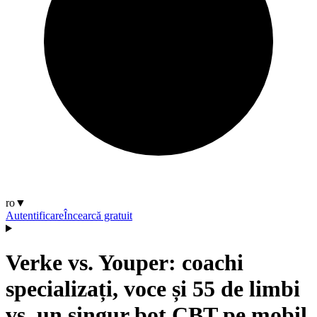
ro
▼
Autentificare
Încearcă gratuit
Verke vs. Youper: coachi
specializați, voce și 55 de limbi
vs. un singur bot CBT pe mobil