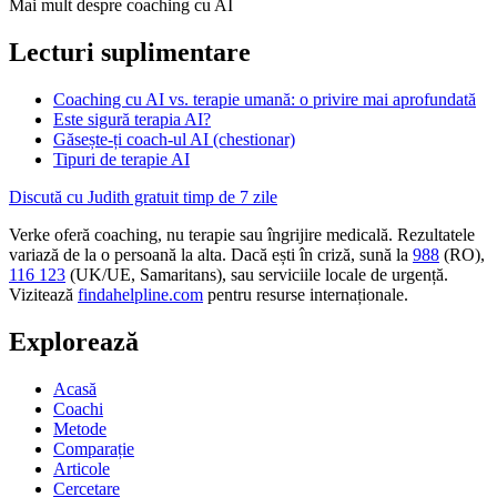
Mai mult despre coaching cu AI
Lecturi suplimentare
Coaching cu AI vs. terapie umană: o privire mai aprofundată
Este sigură terapia AI?
Găsește-ți coach-ul AI (chestionar)
Tipuri de terapie AI
Discută cu Judith gratuit timp de 7 zile
Verke oferă coaching, nu terapie sau îngrijire medicală. Rezultatele
variază de la o persoană la alta. Dacă ești în criză, sună la
988
(RO),
116 123
(UK/UE, Samaritans),
sau serviciile locale de urgență.
Vizitează
findahelpline.com
pentru resurse internaționale.
Explorează
Acasă
Coachi
Metode
Comparație
Articole
Cercetare