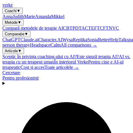
verke
Coachi
▼
Anna
Judith
Marie
Amanda
Mikkel
Metode
▼
Compară metodele de terapie AI
CBT
PDT
ACT
EFT
CFT
NVC
Comparație
▼
ChatGPT
Claude.ai
Character.AI
Wysa
Replika
Sonia
BetterHelp
Talkspa
person therapy
Headspace
Calm
All comparisons →
Articole
▼
Sceptic în privința coaching-ului cu AI?
Este sigură terapia AI?
AI vs.
terapia cu un terapeut uman
În interiorul Verke
Pentru cine e AI-ul
terapeutic
Cost și acces
Toate articolele →
Cercetare
Pentru profesioniști