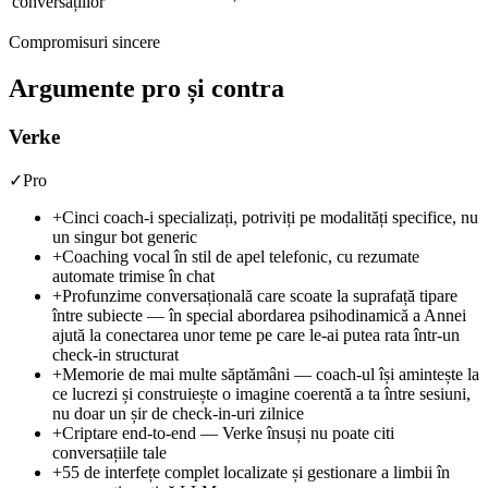
conversațiilor
Compromisuri sincere
Argumente pro și contra
Verke
✓
Pro
+
Cinci coach-i specializați, potriviți pe modalități specifice, nu
un singur bot generic
+
Coaching vocal în stil de apel telefonic, cu rezumate
automate trimise în chat
+
Profunzime conversațională care scoate la suprafață tipare
între subiecte — în special abordarea psihodinamică a Annei
ajută la conectarea unor teme pe care le-ai putea rata într-un
check-in structurat
+
Memorie de mai multe săptămâni — coach-ul își amintește la
ce lucrezi și construiește o imagine coerentă a ta între sesiuni,
nu doar un șir de check-in-uri zilnice
+
Criptare end-to-end — Verke însuși nu poate citi
conversațiile tale
+
55 de interfețe complet localizate și gestionare a limbii în