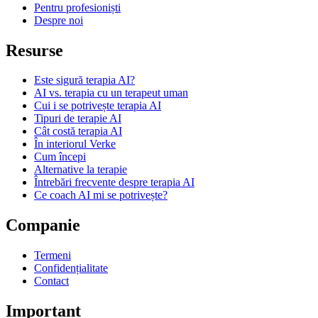
Pentru profesioniști
Despre noi
Resurse
Este sigură terapia AI?
AI vs. terapia cu un terapeut uman
Cui i se potrivește terapia AI
Tipuri de terapie AI
Cât costă terapia AI
În interiorul Verke
Cum începi
Alternative la terapie
Întrebări frecvente despre terapia AI
Ce coach AI mi se potrivește?
Companie
Termeni
Confidențialitate
Contact
Important