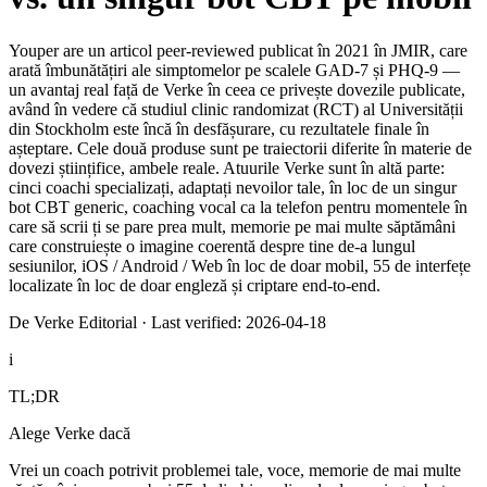
Youper are un articol peer-reviewed publicat în 2021 în JMIR, care
arată îmbunătățiri ale simptomelor pe scalele GAD-7 și PHQ-9 —
un avantaj real față de Verke în ceea ce privește dovezile publicate,
având în vedere că studiul clinic randomizat (RCT) al Universității
din Stockholm este încă în desfășurare, cu rezultatele finale în
așteptare. Cele două produse sunt pe traiectorii diferite în materie de
dovezi științifice, ambele reale. Atuurile Verke sunt în altă parte:
cinci coachi specializați, adaptați nevoilor tale, în loc de un singur
bot CBT generic, coaching vocal ca la telefon pentru momentele în
care să scrii ți se pare prea mult, memorie pe mai multe săptămâni
care construiește o imagine coerentă despre tine de-a lungul
sesiunilor, iOS / Android / Web în loc de doar mobil, 55 de interfețe
localizate în loc de doar engleză și criptare end-to-end.
De Verke Editorial
·
Last verified: 2026-04-18
i
TL;DR
Alege Verke dacă
Vrei un coach potrivit problemei tale, voce, memorie de mai multe