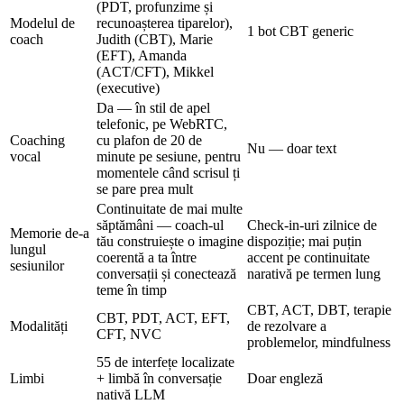
(PDT, profunzime și
Modelul de
recunoașterea tiparelor),
1 bot CBT generic
coach
Judith (CBT), Marie
(EFT), Amanda
(ACT/CFT), Mikkel
(executive)
Da — în stil de apel
telefonic, pe WebRTC,
Coaching
cu plafon de 20 de
Nu — doar text
vocal
minute pe sesiune, pentru
momentele când scrisul ți
se pare prea mult
Continuitate de mai multe
săptămâni — coach-ul
Check-in-uri zilnice de
Memorie de-a
tău construiește o imagine
dispoziție; mai puțin
lungul
coerentă a ta între
accent pe continuitate
sesiunilor
conversații și conectează
narativă pe termen lung
teme în timp
CBT, ACT, DBT, terapie
CBT, PDT, ACT, EFT,
Modalități
de rezolvare a
CFT, NVC
problemelor, mindfulness
55 de interfețe localizate
Limbi
+ limbă în conversație
Doar engleză
nativă LLM