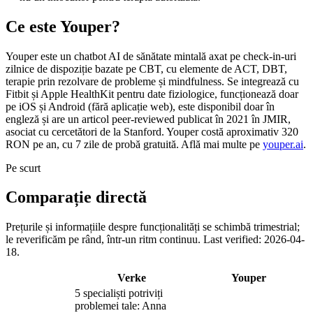
Ce este Youper?
Youper este un chatbot AI de sănătate mintală axat pe check-in-uri
zilnice de dispoziție bazate pe CBT, cu elemente de ACT, DBT,
terapie prin rezolvare de probleme și mindfulness. Se integrează cu
Fitbit și Apple HealthKit pentru date fiziologice, funcționează doar
pe iOS și Android (fără aplicație web), este disponibil doar în
engleză și are un articol peer-reviewed publicat în 2021 în JMIR,
asociat cu cercetători de la Stanford. Youper costă aproximativ 320
RON pe an, cu 7 zile de probă gratuită. Află mai multe pe
youper.ai
.
Pe scurt
Comparație directă
Prețurile și informațiile despre funcționalități se schimbă trimestrial;
le reverificăm pe rând, într-un ritm continuu.
Last verified: 2026-04-
18.
Verke
Youper
5 specialiști potriviți
problemei tale: Anna