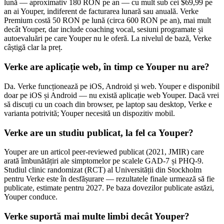
lună — aproximativ 180 RON pe an — cu mult sub cei $69,99 pe
an ai Youper, indiferent de facturarea lunară sau anuală. Verke
Premium costă 50 RON pe lună (circa 600 RON pe an), mai mult
decât Youper, dar include coaching vocal, sesiuni programate și
autoevaluări pe care Youper nu le oferă. La nivelul de bază, Verke
câștigă clar la preț.
Verke are aplicație web, în timp ce Youper nu are?
Da. Verke funcționează pe iOS, Android și web. Youper e disponibil
doar pe iOS și Android — nu există aplicație web Youper. Dacă vrei
să discuți cu un coach din browser, pe laptop sau desktop, Verke e
varianta potrivită; Youper necesită un dispozitiv mobil.
Verke are un studiu publicat, la fel ca Youper?
Youper are un articol peer-reviewed publicat (2021, JMIR) care
arată îmbunătățiri ale simptomelor pe scalele GAD-7 și PHQ-9.
Studiul clinic randomizat (RCT) al Universității din Stockholm
pentru Verke este în desfășurare — rezultatele finale urmează să fie
publicate, estimate pentru 2027. Pe baza dovezilor publicate astăzi,
Youper conduce.
Verke suportă mai multe limbi decât Youper?