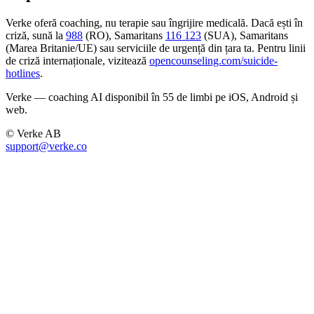
Verke oferă coaching, nu terapie sau îngrijire medicală. Dacă ești în
criză, sună la
988
(RO), Samaritans
116 123
(SUA), Samaritans
(Marea Britanie/UE) sau serviciile de urgență din țara ta. Pentru linii
de criză internaționale, vizitează
opencounseling.com/suicide-
hotlines
.
Verke — coaching AI disponibil în 55 de limbi pe iOS, Android și
web.
© Verke AB
support@verke.co