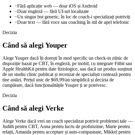
−
Fără aplicație web — doar iOS și Android
−
Doar engleză — fără UI-uri localizate
−
Un singur bot generic, în loc de coach-i specializați potriviți
−
Doar text — fără voce sau coaching în stil de apel telefonic
Decizia
Când să alegi Youper
Alege Youper dacă îți dorești în mod specific un check-in zilnic de
dispoziție bazat pe CBT, în engleză, pe mobil, cu integrare Fitbit sau
Apple HealthKit pentru date fiziologice, sau dacă un produs susținut
de un studiu clinic publicat și recenzat de specialiști contează pentru
tine astăzi. Prețul unic de $69,99/an simplifică și decizia de
cumpărare, dacă funcționalitățile Youper ți se potrivesc.
Decizia
Când să alegi Verke
Alege Verke dacă vrei un coach specializat potrivit problemei tale —
Judith pentru CBT, Anna pentru lucru de profunzime, Marie pentru
relații, Amanda pentru acceptare și auto-compasiune, Mikkel pentru