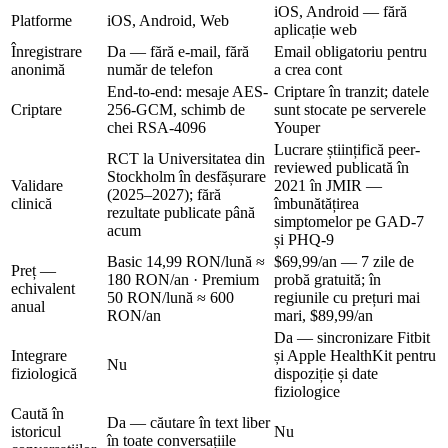
iOS, Android — fără
Platforme
iOS, Android, Web
aplicație web
Înregistrare
Da — fără e-mail, fără
Email obligatoriu pentru
anonimă
număr de telefon
a crea cont
End-to-end: mesaje AES-
Criptare în tranzit; datele
Criptare
256-GCM, schimb de
sunt stocate pe serverele
chei RSA-4096
Youper
Lucrare științifică peer-
RCT la Universitatea din
reviewed publicată în
Stockholm în desfășurare
Validare
2021 în JMIR —
(2025–2027); fără
clinică
îmbunătățirea
rezultate publicate până
simptomelor pe GAD-7
acum
și PHQ-9
Basic
14,99 RON/lună ≈
$69,99/an
— 7 zile de
Preț —
180 RON/an
· Premium
probă gratuită; în
echivalent
50 RON/lună ≈ 600
regiunile cu prețuri mai
anual
RON/an
mari,
$89,99/an
Da — sincronizare Fitbit
Integrare
și Apple HealthKit pentru
Nu
fiziologică
dispoziție și date
fiziologice
Caută în
Da — căutare în text liber
istoricul
Nu
în toate conversațiile