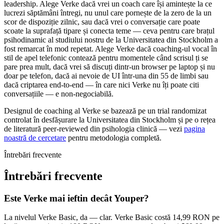
leadership. Alege Verke dacă vrei un coach care își amintește la ce
lucrezi săptămâni întregi, nu unul care pornește de la zero de la un
scor de dispoziție zilnic, sau dacă vrei o conversație care poate
scoate la suprafață tipare și conecta teme — ceva pentru care brațul
psihodinamic al studiului nostru de la Universitatea din Stockholm a
fost remarcat în mod repetat. Alege Verke dacă coaching-ul vocal în
stil de apel telefonic contează pentru momentele când scrisul ți se
pare prea mult, dacă vrei să discuți dintr-un browser pe laptop și nu
doar pe telefon, dacă ai nevoie de UI într-una din 55 de limbi sau
dacă criptarea end-to-end — în care nici Verke nu îți poate citi
conversațiile — e non-negociabilă.
Designul de coaching al Verke se bazează pe un trial randomizat
controlat în desfășurare la Universitatea din Stockholm și pe o rețea
de literatură peer-reviewed din psihologia clinică — vezi
pagina
noastră de cercetare
pentru metodologia completă.
Întrebări frecvente
Întrebări frecvente
Este Verke mai ieftin decât Youper?
La nivelul Verke Basic, da — clar. Verke Basic costă 14,99 RON pe