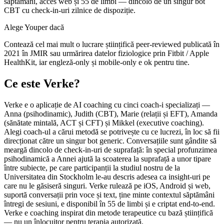
săptămâni, acces web și 55 de limbi — dincolo de un singur bot
CBT cu check-in-uri zilnice de dispoziție.
Alege Youper dacă
Contează cel mai mult o lucrare științifică peer-reviewed publicată în
2021 în JMIR sau urmărirea datelor fiziologice prin Fitbit / Apple
HealthKit, iar engleză-only și mobile-only e ok pentru tine.
Ce este Verke?
Verke e o aplicație de AI coaching cu cinci coach-i specializați —
Anna (psihodinamic), Judith (CBT), Marie (relații și EFT), Amanda
(sănătate mintală, ACT și CFT) și Mikkel (executive coaching).
Alegi coach-ul a cărui metodă se potrivește cu ce lucrezi, în loc să fii
direcționat către un singur bot generic. Conversațiile sunt gândite să
meargă dincolo de check-in-uri de suprafață: în special profunzimea
psihodinamică a Annei ajută la scoaterea la suprafață a unor tipare
între subiecte, pe care participanții la studiul nostru de la
Universitatea din Stockholm le-au descris adesea ca insight-uri pe
care nu le găsiseră singuri. Verke rulează pe iOS, Android și web,
suportă conversații prin voce și text, ține minte contextul săptămâni
întregi de sesiuni, e disponibil în 55 de limbi și e criptat end-to-end.
Verke e coaching inspirat din metode terapeutice cu bază științifică
— nu un înlocuitor pentru terapia autorizată.