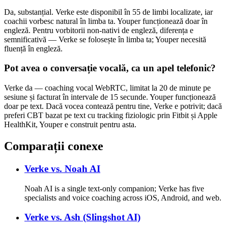
Da, substanțial. Verke este disponibil în 55 de limbi localizate, iar
coachii vorbesc natural în limba ta. Youper funcționează doar în
engleză. Pentru vorbitorii non-nativi de engleză, diferența e
semnificativă — Verke se folosește în limba ta; Youper necesită
fluență în engleză.
Pot avea o conversație vocală, ca un apel telefonic?
Verke da — coaching vocal WebRTC, limitat la 20 de minute pe
sesiune și facturat în intervale de 15 secunde. Youper funcționează
doar pe text. Dacă vocea contează pentru tine, Verke e potrivit; dacă
preferi CBT bazat pe text cu tracking fiziologic prin Fitbit și Apple
HealthKit, Youper e construit pentru asta.
Comparații conexe
Verke vs.
Noah AI
Noah AI is a single text-only companion; Verke has five
specialists and voice coaching across iOS, Android, and web.
Verke vs.
Ash (Slingshot AI)