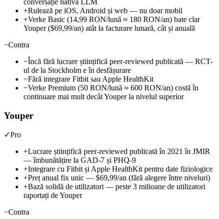
conversație nativă LLM
+
Rulează pe iOS, Android și web — nu doar mobil
+
Verke Basic (14,99 RON/lună ≈ 180 RON/an) bate clar
Youper ($69,99/an) atât la facturare lunară, cât și anuală
−
Contra
−
Încă fără lucrare științifică peer-reviewed publicată — RCT-
ul de la Stockholm e în desfășurare
−
Fără integrare Fitbit sau Apple HealthKit
−
Verke Premium (50 RON/lună ≈ 600 RON/an) costă în
continuare mai mult decât Youper la nivelul superior
Youper
✓
Pro
+
Lucrare științifică peer-reviewed publicată în 2021 în JMIR
— îmbunătățire la GAD-7 și PHQ-9
+
Integrare cu Fitbit și Apple HealthKit pentru date fiziologice
+
Preț anual fix unic —
$69,99/an
(fără alegere între niveluri)
+
Bază solidă de utilizatori — peste 3 milioane de utilizatori
raportați de Youper
−
Contra