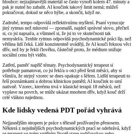
hloubce: nejzajímavější materiál se často vynoří kolem 47. minuty a
pak je nutné ho zabalit. AI koučink takový limit nemá; můžeš
pokračovat, dokud se něco hýbe, a skončit, když ne.
Zadruhé, tempo odpovídá reflektivnímu myšlení. Psaní vynucuje
jiný rytmus než mluvení — zpomalíš, najdeš správné slovo, přečteš
si, co jsi napsal/a, a všimneš si, že jsi to ve skutečnosti tak
nemyslel/a. Tenhle rytmus odpovídá psychodynamické práci líp, než
většina lidí čeká. Lidé konzistentně uvádějí, že AI kouči řeknou věci
dřív, než by je řekli člověku, částečně proto, že médium snižuje
sociální cenu být viděn.
Zatřetí, paměť napříč tématy. Psychodynamický terapeut si
potřebuje pamatovat, co jsi řekl/a o otci před šesti měsíci, aby si
všiml/a, že stejný vzorec se dnes opakuje s šéfem. Lidští terapeuti to
řeší poznámkami a dobrou klinickou pamětí; AI koučink to umí
nativně. Vzorec, kterému trvá v klasické terapii 18 měsíců, než
vyplave na povrch, se může ukázat mnohem dřív, když kouč drží
celé vlákno najednou.
Kde lidsky vedená PDT pořád vyhrává
Nejjasnějším stropem je práce s tělesně prožívaným přenosem.
Některá z nejsilnějších psychodynamických prací se odehrává, když
se terapeut ve tvém vnitřním životě stane rodičovskou nebo