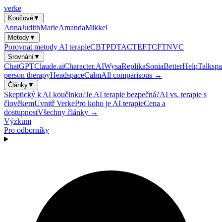
verke
Koučové
▼
Anna
Judith
Marie
Amanda
Mikkel
Metody
▼
Porovnat metody AI terapie
CBT
PDT
ACT
EFT
CFT
NVC
Srovnání
▼
ChatGPT
Claude.ai
Character.AI
Wysa
Replika
Sonia
BetterHelp
Talkspa
person therapy
Headspace
Calm
All comparisons →
Články
▼
Skeptický k AI koučinku?
Je AI terapie bezpečná?
AI vs. terapie s
člověkem
Uvnitř Verke
Pro koho je AI terapie
Cena a
dostupnost
Všechny články →
Výzkum
Pro odborníky