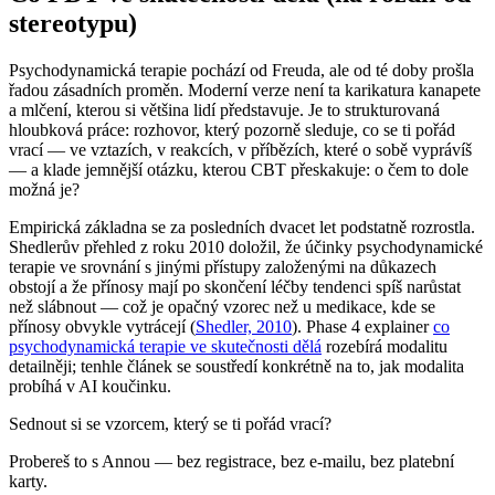
stereotypu)
Psychodynamická terapie pochází od Freuda, ale od té doby prošla
řadou zásadních proměn. Moderní verze není ta karikatura kanapete
a mlčení, kterou si většina lidí představuje. Je to strukturovaná
hloubková práce: rozhovor, který pozorně sleduje, co se ti pořád
vrací — ve vztazích, v reakcích, v příbězích, které o sobě vyprávíš
— a klade jemnější otázku, kterou CBT přeskakuje: o čem to dole
možná je?
Empirická základna se za posledních dvacet let podstatně rozrostla.
Shedlerův přehled z roku 2010 doložil, že účinky psychodynamické
terapie ve srovnání s jinými přístupy založenými na důkazech
obstojí a že přínosy mají po skončení léčby tendenci spíš narůstat
než slábnout — což je opačný vzorec než u medikace, kde se
přínosy obvykle vytrácejí
(
Shedler, 2010
)
. Phase 4 explainer
co
psychodynamická terapie ve skutečnosti dělá
rozebírá modalitu
detailněji; tenhle článek se soustředí konkrétně na to, jak modalita
probíhá v AI koučinku.
Sednout si se vzorcem, který se ti pořád vrací?
Probereš to s Annou — bez registrace, bez e-mailu, bez platební
karty.