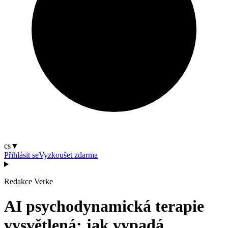
cs
▼
Přihlásit se
Vyzkoušet zdarma
Redakce Verke
AI psychodynamická terapie
vysvětlená: jak vypadá