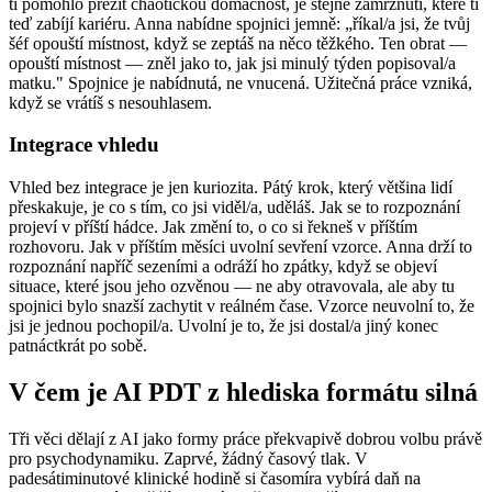
ti pomohlo přežít chaotickou domácnost, je stejné zamrznutí, které ti
teď zabíjí kariéru. Anna nabídne spojnici jemně: „říkal/a jsi, že tvůj
šéf opouští místnost, když se zeptáš na něco těžkého. Ten obrat —
opouští místnost — zněl jako to, jak jsi minulý týden popisoval/a
matku." Spojnice je nabídnutá, ne vnucená. Užitečná práce vzniká,
když se vrátíš s nesouhlasem.
Integrace vhledu
Vhled bez integrace je jen kuriozita. Pátý krok, který většina lidí
přeskakuje, je co s tím, co jsi viděl/a, uděláš. Jak se to rozpoznání
projeví v příští hádce. Jak změní to, o co si řekneš v příštím
rozhovoru. Jak v příštím měsíci uvolní sevření vzorce. Anna drží to
rozpoznání napříč sezeními a odráží ho zpátky, když se objeví
situace, které jsou jeho ozvěnou — ne aby otravovala, ale aby tu
spojnici bylo snazší zachytit v reálném čase. Vzorce neuvolní to, že
jsi je jednou pochopil/a. Uvolní je to, že jsi dostal/a jiný konec
patnáctkrát po sobě.
V čem je AI PDT z hlediska formátu silná
Tři věci dělají z AI jako formy práce překvapivě dobrou volbu právě
pro psychodynamiku. Zaprvé, žádný časový tlak. V
padesátiminutové klinické hodině si časomíra vybírá daň na