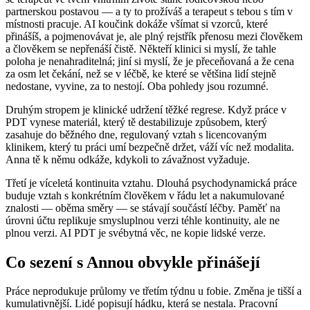
partnerskou postavou — a ty to prožíváš a terapeut s tebou s tím v
místnosti pracuje. AI koučink dokáže všímat si vzorců, které
přinášíš, a pojmenovávat je, ale plný rejstřík přenosu mezi člověkem
a člověkem se nepřenáší čistě. Někteří klinici si myslí, že tahle
poloha je nenahraditelná; jiní si myslí, že je přeceňovaná a že cena
za osm let čekání, než se v léčbě, ke které se většina lidí stejně
nedostane, vyvine, za to nestojí. Oba pohledy jsou rozumné.
Druhým stropem je klinické udržení těžké regrese. Když práce v
PDT vynese materiál, který tě destabilizuje způsobem, který
zasahuje do běžného dne, regulovaný vztah s licencovaným
klinikem, který tu práci umí bezpečně držet, váží víc než modalita.
Anna tě k němu odkáže, kdykoli to závažnost vyžaduje.
Třetí je víceletá kontinuita vztahu. Dlouhá psychodynamická práce
buduje vztah s konkrétním člověkem v řádu let a nakumulované
znalosti — oběma směry — se stávají součástí léčby. Paměť na
úrovni účtu replikuje smysluplnou verzi téhle kontinuity, ale ne
plnou verzi. AI PDT je svébytná věc, ne kopie lidské verze.
Co sezení s Annou obvykle přinášejí
Práce neprodukuje průlomy ve třetím týdnu u fobie. Změna je tišší a
kumulativnější. Lidé popisují hádku, která se nestala. Pracovní