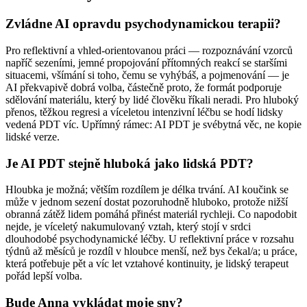
Zvládne AI opravdu psychodynamickou terapii?
Pro reflektivní a vhled-orientovanou práci — rozpoznávání vzorců
napříč sezeními, jemné propojování přítomných reakcí se staršími
situacemi, všímání si toho, čemu se vyhýbáš, a pojmenování — je
AI překvapivě dobrá volba, částečně proto, že formát podporuje
sdělování materiálu, který by lidé člověku říkali neradi. Pro hluboký
přenos, těžkou regresi a víceletou intenzivní léčbu se hodí lidsky
vedená PDT víc. Upřímný rámec: AI PDT je svébytná věc, ne kopie
lidské verze.
Je AI PDT stejně hluboká jako lidská PDT?
Hloubka je možná; větším rozdílem je délka trvání. AI koučink se
může v jednom sezení dostat pozoruhodně hluboko, protože nižší
obranná zátěž lidem pomáhá přinést materiál rychleji. Co napodobit
nejde, je víceletý nakumulovaný vztah, který stojí v srdci
dlouhodobé psychodynamické léčby. U reflektivní práce v rozsahu
týdnů až měsíců je rozdíl v hloubce menší, než bys čekal/a; u práce,
která potřebuje pět a víc let vztahové kontinuity, je lidský terapeut
pořád lepší volba.
Bude Anna vykládat moje sny?