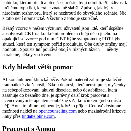
nabídku, kterou přijali a před šesti měsíci by ji odmítli. Přitažlivost k
určitému typu lidí, která je znatelně slabší. Způsob, jak být v
náročném rozhovoru, který se nezhroutí do obvyklého scénáře. Nic
z toho není dramatické. Všechno z toho je skutečné.
Běžný vzorec v našem výzkumu uživatelů jsou lidé, kteří úspěšně
absolvovali CBT na konkrétní problém a chtějí něco jiného na
opakující se vzorce pod ním. CBT hýbe symptomem; PDT hýbe
situací, která ten symptom pořád produkuje. Oba druhy změny mají
hodnotu. Spousta lidí používá obojí v různých fázích — někdy
paralelně, někdy v sekvenci.
Kdy hledat větší pomoc
AI koučink není klinická péče. Pokud materiál zahrnuje skutečně
traumatické zkušenosti, těžkou depresi, která neustupuje, myšlenky
na sebepoškozování, aktivní disociaci nebo destabilizaci, která
zasahuje do běžného dne, je správný další krok pracovat s
licencovaným terapeutem souběžně s AI koučinkem (nebo místo
něj). Anna to přímo pojmenuje, když to přijde. Cenově dostupné
možnosti najdeš na
opencounseling.com
nebo mezinárodní krizové
linky přes
findahelpline.com
.
Pracovat s Annou