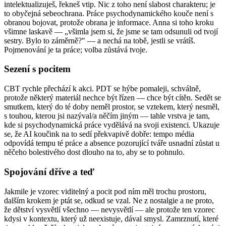
intelektualizuješ, řekneš vtip. Nic z toho není slabost charakteru; je
to obyčejná sebeochrana. Práce psychodynamického kouče není s
obranou bojovat, protože obrana je informace. Anna si toho kroku
všimne laskavě — „všimla jsem si, že jsme se tam odsunuli od tvojí
sestry. Bylo to záměrně?" — a nechá na tobě, jestli se vrátíš.
Pojmenování je ta práce; volba zůstává tvoje.
Sezení s pocitem
CBT rychle přechází k akci. PDT se hýbe pomaleji, schválně,
protože některý materiál nechce být řízen — chce být cítěn. Sedět se
smutkem, který do té doby neměl prostor, se vztekem, který nesměl,
s touhou, kterou jsi nazýval/a něčím jiným — tahle vrstva je tam,
kde si psychodynamická práce vydělává na svoji existenci. Ukazuje
se, že AI koučink na to sedí překvapivě dobře: tempo média
odpovídá tempu té práce a absence pozorující tváře usnadní zůstat u
něčeho bolestivého dost dlouho na to, aby se to pohnulo.
Spojování dříve a teď
Jakmile je vzorec viditelný a pocit pod ním měl trochu prostoru,
dalším krokem je ptát se, odkud se vzal. Ne z nostalgie a ne proto,
že dětství vysvětlí všechno — nevysvětlí — ale protože ten vzorec
kdysi v kontextu, který už neexistuje, dával smysl. Zamrznutí, které