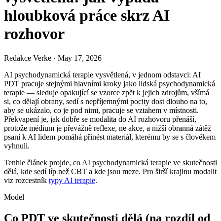
hloubková práce skrz AI
rozhovor
Redakce Verke
·
May 17, 2026
AI psychodynamická terapie vysvětlená, v jednom odstavci: AI
PDT pracuje stejnými hlavními kroky jako lidská psychodynamická
terapie — sleduje opakující se vzorce zpět k jejich zdrojům, všímá
si, co dělají obrany, sedí s nepříjemnými pocity dost dlouho na to,
aby se ukázalo, co je pod nimi, pracuje se vztahem v místnosti.
Překvapení je, jak dobře se modalita do AI rozhovoru přenáší,
protože médium je převážně reflexe, ne akce, a nižší obranná zátěž
psaní k AI lidem pomáhá přinést materiál, kterému by se s člověkem
vyhnuli.
Tenhle článek projde, co AI psychodynamická terapie ve skutečnosti
dělá, kde sedí líp než CBT a kde jsou meze. Pro širší krajinu modalit
viz rozcestník
typy AI terapie
.
Model
Co PDT ve skutečnosti dělá (na rozdíl od