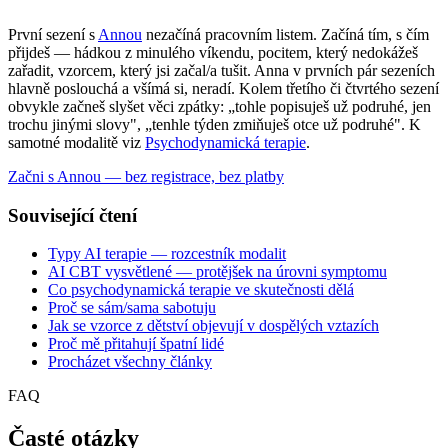
První sezení s
Annou
nezačíná pracovním listem. Začíná tím, s čím
přijdeš — hádkou z minulého víkendu, pocitem, který nedokážeš
zařadit, vzorcem, který jsi začal/a tušit. Anna v prvních pár sezeních
hlavně poslouchá a všímá si, neradí. Kolem třetího či čtvrtého sezení
obvykle začneš slyšet věci zpátky: „tohle popisuješ už podruhé, jen
trochu jinými slovy", „tenhle týden zmiňuješ otce už podruhé". K
samotné modalitě viz
Psychodynamická terapie
.
Začni s Annou — bez registrace, bez platby
Související čtení
Typy AI terapie — rozcestník modalit
AI CBT vysvětlené — protějšek na úrovni symptomu
Co psychodynamická terapie ve skutečnosti dělá
Proč se sám/sama sabotuju
Jak se vzorce z dětství objevují v dospělých vztazích
Proč mě přitahují špatní lidé
Procházet všechny články
FAQ
Časté otázky