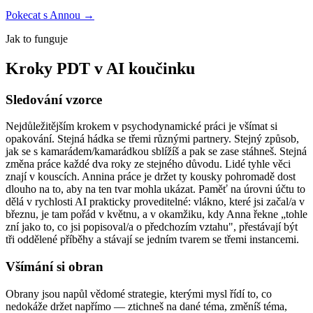
Pokecat s Annou →
Jak to funguje
Kroky PDT v AI koučinku
Sledování vzorce
Nejdůležitějším krokem v psychodynamické práci je všímat si
opakování. Stejná hádka se třemi různými partnery. Stejný způsob,
jak se s kamarádem/kamarádkou sblížíš a pak se zase stáhneš. Stejná
změna práce každé dva roky ze stejného důvodu. Lidé tyhle věci
znají v kouscích. Annina práce je držet ty kousky pohromadě dost
dlouho na to, aby na ten tvar mohla ukázat. Paměť na úrovni účtu to
dělá v rychlosti AI prakticky proveditelné: vlákno, které jsi začal/a v
březnu, je tam pořád v květnu, a v okamžiku, kdy Anna řekne „tohle
zní jako to, co jsi popisoval/a o předchozím vztahu", přestávají být
tři oddělené příběhy a stávají se jedním tvarem se třemi instancemi.
Všímání si obran
Obrany jsou napůl vědomé strategie, kterými mysl řídí to, co
nedokáže držet napřímo — ztichneš na dané téma, změníš téma,