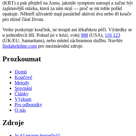
(KBT) a pak přejdeš na Annu, jakmile symptom ustoupí a začne být
zajímavější otázka, která za ním stojí — proč se mi tohle pořád
opakuje. Někteří uživatelé mají paralelně aktivní dva nebo tři kouče
pro různé části života.
Verke poskytuje koučink, ne terapii ani lékařskou péči. Výsledky se
u jednotlivců liší. Pokud jsi v krizi, volej
988
(USA),
116 123
(UK/EU, Samaritans),
nebo místní záchrannou službu. Navštiv
findahelpline.com
pro mezinárodní zdroje.
Prozkoumat
Domů
Koučové
Metody
Srovnání
Články
Výzkum
Pro odborníky
O nás
Zdroje
Je AI terapie bezpečná?