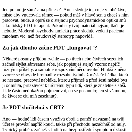
Jen pokud je sám/sama přineseš. Anna sleduje to, co je v tobě živé,
místo aby vnucovala rámec — pokud máš v hlavě sen a chceš s ním
pracovat, bude, a opírá se o stejnou psychodynamickou optiku snů
jako lidský PDT terapeut. Pokud sny tvůj materiál nejsou, tlačit je
nebude. Moderní psychodynamická práce sleduje vedení pacienta
mnohem víc, než freudovský stereotyp napovídá.
Za jak dlouho začne PDT „fungovat"?
Některé posuny přijdou rychle — po třech nebo čtyřech sezeních
začneš slyšet sám/sama sebe, jak popisuješ stejný vzorec napříč
různými příběhy, a samotné rozpoznání něco uvolní. Hlubší změna
vzorce se obvykle hromadí v rozsahu týdnů až měsíců: hádka, která
se nestane, pracovní nabídka, kterou přijmeš a před šesti měsíci bys
ji odmítl/a, přitažlivost k určitému typu lidí, která je znatelně slabší.
Lidé často nedokážou pojmenovat, co se posunulo; jen si všimnou,
že život se cítí míň zaseknutý.
Je PDT slučitelná s CBT?
Ano — hodně lidí časem využívá obojí a paměť navázaná na tvůj
účet tě provází napříč kouči, takže při přechodu nezačínáš od nuly.
Typický průběh: začneš s Judith na bezprostřední symptom úzkosti