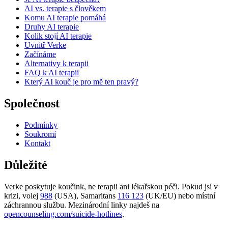
AI vs. terapie s člověkem
Komu AI terapie pomáhá
Druhy AI terapie
Kolik stojí AI terapie
Uvnitř Verke
Začínáme
Alternativy k terapii
FAQ k AI terapii
Který AI kouč je pro mě ten pravý?
Společnost
Podmínky
Soukromí
Kontakt
Důležité
Verke poskytuje koučink, ne terapii ani lékařskou péči. Pokud jsi v
krizi, volej
988
(USA), Samaritans
116 123
(UK/EU) nebo místní
záchrannou službu. Mezinárodní linky najdeš na
opencounseling.com/suicide-hotlines
.