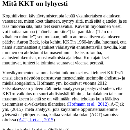
Mitä KKT on lyhyesti
Kognitiivinen käyttäytymisterapia lepää yksinkertaisen ajatuksen
varassa: se, miten koet tilanteen, syntyy siitä, mitä siitä ajattelet, ja se
taas muovaa sitä, mitä teet seuraavaksi. Kaverin myöhäinen viesti
voi tuottaa rauhaa (”hänellä on kiire”) tai paniikkia (”hän on
vihainen minulle”) sen mukaan, mihin automaattiseen ajatukseen
päädyt. Aaron Beck, joka kehitti KKT:n 1960-luvulla, huomasi, että
nämä automaattiset ajatukset vääristyvät ennustettavilla tavoilla, kun
ihminen on ahdistunut tai masentunut – katastrofointia,
ajatustenlukemista, mustavalkoista ajattelua. Kun ajatukset
muuttuvat, tunteet ja toiminta seuraavat yleensä perässä.
Vuosikymmenten satunnaistetut tutkimukset ovat tehneet KKT:stä
ensisijaisen näyttöön perustuvan menetelmän useimpiin ahdistus- ja
mielialaongelmiin. Hofmann ym. kokosivat vuonna 2012
katsauksessaan yhteen 269 meta-analyysiä ja päätyivät siihen, että
KKT:n vaikutus on suuri ahdistushäiriöihin ja kohtalainen tai suuri
masennukseen ja että se on vähintään yhtä tehokas kuin lääkitys
useimmissa ei-vakavissa tilanteissa
(
Hofmann et al., 2012
)
. A-Tjak
ym. (2015) -meta-analyysi, jota käytämme oppimateriaaliemme
yleisenä näyttöperustana, kattaa vertailukohdan (ACT) samoissa
oireissa
(
A-Tjak et al., 2015
)
.
Haluatko kokeilla ajatuspäiväkirjaa?