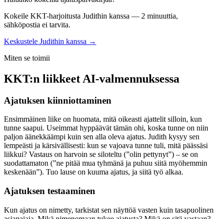
Kokeile KKT-harjoitusta Judithin kanssa — 2 minuuttia,
sähköpostia ei tarvita.
Keskustele Judithin kanssa →
Miten se toimii
KKT:n liikkeet AI-valmennuksessa
Ajatuksen kiinniottaminen
Ensimmäinen liike on huomata, mitä oikeasti ajattelit silloin, kun
tunne saapui. Useimmat hyppäävät tämän ohi, koska tunne on niin
paljon äänekkäämpi kuin sen alla oleva ajatus. Judith kysyy sen
lempeästi ja kärsivällisesti: kun se vajoava tunne tuli, mitä päässäsi
liikkui? Vastaus on harvoin se siloteltu (”olin pettynyt”) – se on
suodattamaton (”ne pitää mua tyhmänä ja puhuu siitä myöhemmin
keskenään”). Tuo lause on kuuma ajatus, ja siitä työ alkaa.
Ajatuksen testaaminen
Kun ajatus on nimetty, tarkistat sen näyttöä vasten kuin tasapuolinen
asianajaja. Mikä nimenomaan tukee ajatusta? Mikä on sitä vastaan?