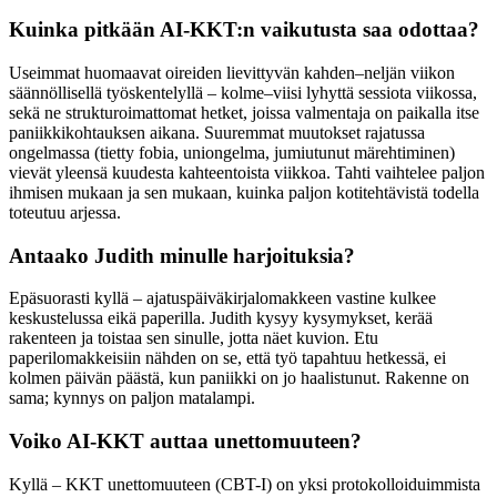
Kuinka pitkään AI-KKT:n vaikutusta saa odottaa?
Useimmat huomaavat oireiden lievittyvän kahden–neljän viikon
säännöllisellä työskentelyllä – kolme–viisi lyhyttä sessiota viikossa,
sekä ne strukturoimattomat hetket, joissa valmentaja on paikalla itse
paniikkikohtauksen aikana. Suuremmat muutokset rajatussa
ongelmassa (tietty fobia, uniongelma, jumiutunut märehtiminen)
vievät yleensä kuudesta kahteentoista viikkoa. Tahti vaihtelee paljon
ihmisen mukaan ja sen mukaan, kuinka paljon kotitehtävistä todella
toteutuu arjessa.
Antaako Judith minulle harjoituksia?
Epäsuorasti kyllä – ajatuspäiväkirjalomakkeen vastine kulkee
keskustelussa eikä paperilla. Judith kysyy kysymykset, kerää
rakenteen ja toistaa sen sinulle, jotta näet kuvion. Etu
paperilomakkeisiin nähden on se, että työ tapahtuu hetkessä, ei
kolmen päivän päästä, kun paniikki on jo haalistunut. Rakenne on
sama; kynnys on paljon matalampi.
Voiko AI-KKT auttaa unettomuuteen?
Kyllä – KKT unettomuuteen (CBT-I) on yksi protokolloiduimmista