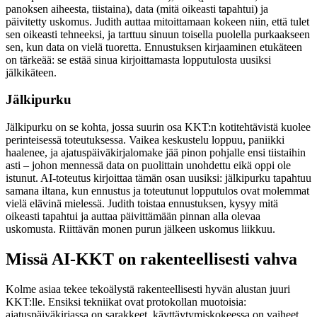
panoksen aiheesta, tiistaina), data (mitä oikeasti tapahtui) ja
päivitetty uskomus. Judith auttaa mitoittamaan kokeen niin, että tulet
sen oikeasti tehneeksi, ja tarttuu sinuun toisella puolella purkaakseen
sen, kun data on vielä tuoretta. Ennustuksen kirjaaminen etukäteen
on tärkeää: se estää sinua kirjoittamasta lopputulosta uusiksi
jälkikäteen.
Jälkipurku
Jälkipurku on se kohta, jossa suurin osa KKT:n kotitehtävistä kuolee
perinteisessä toteutuksessa. Vaikea keskustelu loppuu, paniikki
haalenee, ja ajatuspäiväkirjalomake jää pinon pohjalle ensi tiistaihin
asti – johon mennessä data on puolittain unohdettu eikä oppi ole
istunut. AI-toteutus kirjoittaa tämän osan uusiksi: jälkipurku tapahtuu
samana iltana, kun ennustus ja toteutunut lopputulos ovat molemmat
vielä elävinä mielessä. Judith toistaa ennustuksen, kysyy mitä
oikeasti tapahtui ja auttaa päivittämään pinnan alla olevaa
uskomusta. Riittävän monen purun jälkeen uskomus liikkuu.
Missä AI-KKT on rakenteellisesti vahva
Kolme asiaa tekee tekoälystä rakenteellisesti hyvän alustan juuri
KKT:lle. Ensiksi tekniikat ovat protokollan muotoisia:
ajatuspäiväkirjassa on sarakkeet, käyttäytymiskokeessa on vaiheet,