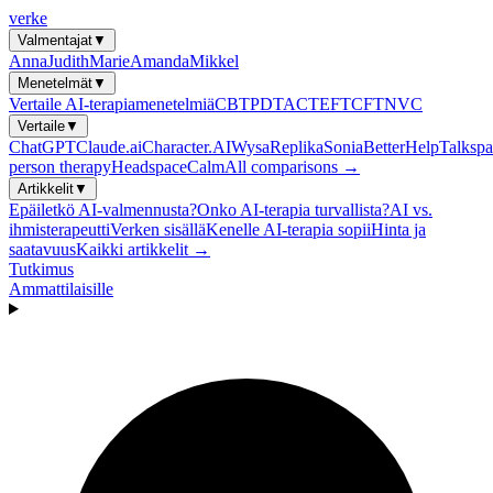
verke
Valmentajat
▼
Anna
Judith
Marie
Amanda
Mikkel
Menetelmät
▼
Vertaile AI-terapiamenetelmiä
CBT
PDT
ACT
EFT
CFT
NVC
Vertaile
▼
ChatGPT
Claude.ai
Character.AI
Wysa
Replika
Sonia
BetterHelp
Talkspa
person therapy
Headspace
Calm
All comparisons →
Artikkelit
▼
Epäiletkö AI-valmennusta?
Onko AI-terapia turvallista?
AI vs.
ihmisterapeutti
Verken sisällä
Kenelle AI-terapia sopii
Hinta ja
saatavuus
Kaikki artikkelit →
Tutkimus
Ammattilaisille