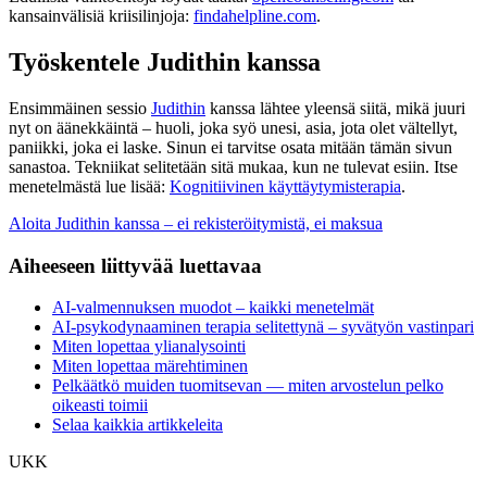
kansainvälisiä kriisilinjoja:
findahelpline.com
.
Työskentele Judithin kanssa
Ensimmäinen sessio
Judithin
kanssa lähtee yleensä siitä, mikä juuri
nyt on äänekkäintä – huoli, joka syö unesi, asia, jota olet vältellyt,
paniikki, joka ei laske. Sinun ei tarvitse osata mitään tämän sivun
sanastoa. Tekniikat selitetään sitä mukaa, kun ne tulevat esiin. Itse
menetelmästä lue lisää:
Kognitiivinen käyttäytymisterapia
.
Aloita Judithin kanssa – ei rekisteröitymistä, ei maksua
Aiheeseen liittyvää luettavaa
AI-valmennuksen muodot – kaikki menetelmät
AI-psykodynaaminen terapia selitettynä – syvätyön vastinpari
Miten lopettaa ylianalysointi
Miten lopettaa märehtiminen
Pelkäätkö muiden tuomitsevan — miten arvostelun pelko
oikeasti toimii
Selaa kaikkia artikkeleita
UKK