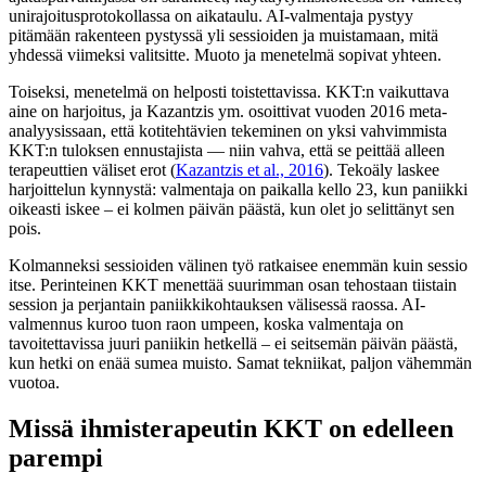
unirajoitusprotokollassa on aikataulu. AI-valmentaja pystyy
pitämään rakenteen pystyssä yli sessioiden ja muistamaan, mitä
yhdessä viimeksi valitsitte. Muoto ja menetelmä sopivat yhteen.
Toiseksi, menetelmä on helposti toistettavissa. KKT:n vaikuttava
aine on harjoitus, ja Kazantzis ym. osoittivat vuoden 2016 meta-
analyysissaan, että kotitehtävien tekeminen on yksi vahvimmista
KKT:n tuloksen ennustajista — niin vahva, että se peittää alleen
terapeuttien väliset erot
(
Kazantzis et al., 2016
)
. Tekoäly laskee
harjoittelun kynnystä: valmentaja on paikalla kello 23, kun paniikki
oikeasti iskee – ei kolmen päivän päästä, kun olet jo selittänyt sen
pois.
Kolmanneksi sessioiden välinen työ ratkaisee enemmän kuin sessio
itse. Perinteinen KKT menettää suurimman osan tehostaan tiistain
session ja perjantain paniikkikohtauksen välisessä raossa. AI-
valmennus kuroo tuon raon umpeen, koska valmentaja on
tavoitettavissa juuri paniikin hetkellä – ei seitsemän päivän päästä,
kun hetki on enää sumea muisto. Samat tekniikat, paljon vähemmän
vuotoa.
Missä ihmisterapeutin KKT on edelleen
parempi