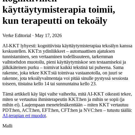
käyttäytymisterapia toimii,
kun terapeutti on tekoäly
Verke Editorial
·
May 17, 2026
AI-KKT lyhyesti: kognitiivista käyttäytymisterapiaa tekoälyn kanssa
keskustellen. KKT:n ydinliikkeet – automaattisen ajatuksen
tunnistaminen, sen vertaaminen todellisuuteen, tarkemman
vaihtoehdon muotoilu, pieni käyttäytymiskoe sen testaamiseksi ja
jälkikäteinen purku – toimivat kaikki tekstinä tai puheena. Sama
rakenne, joka tekee KKT:stä toimivaa vastaanotolla, on juuri se
rakenne, jota tekoälyvalmentaja voi pitää sinulle pystyssä sessiosta
toiseen, tiistaina kello 14 tai sunnuntaina kello 23.
Tämä artikkeli käy läpi vaihe vaiheelta, mitä AI-KKT oikeasti tekee,
miten se vertautuu ihmisterapeutin KKT:hen ja mihin se sopii (ja
mihin ei). Laajempaan menetelmäkenttään – miten KKT vertautuu
PDT:hen, ACT:hen, EFT:hen, CFT:hen ja NVC:hen – tutustu täällä:
AI-terapian eri muodot
.
Malli