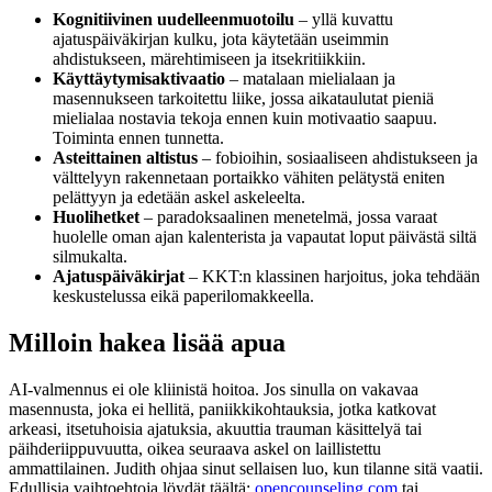
Kognitiivinen uudelleenmuotoilu
– yllä kuvattu
ajatuspäiväkirjan kulku, jota käytetään useimmin
ahdistukseen, märehtimiseen ja itsekritiikkiin.
Käyttäytymisaktivaatio
– matalaan mielialaan ja
masennukseen tarkoitettu liike, jossa aikataulutat pieniä
mielialaa nostavia tekoja ennen kuin motivaatio saapuu.
Toiminta ennen tunnetta.
Asteittainen altistus
– fobioihin, sosiaaliseen ahdistukseen ja
välttelyyn rakennetaan portaikko vähiten pelätystä eniten
pelättyyn ja edetään askel askeleelta.
Huolihetket
– paradoksaalinen menetelmä, jossa varaat
huolelle oman ajan kalenterista ja vapautat loput päivästä siltä
silmukalta.
Ajatuspäiväkirjat
– KKT:n klassinen harjoitus, joka tehdään
keskustelussa eikä paperilomakkeella.
Milloin hakea lisää apua
AI-valmennus ei ole kliinistä hoitoa. Jos sinulla on vakavaa
masennusta, joka ei hellitä, paniikkikohtauksia, jotka katkovat
arkeasi, itsetuhoisia ajatuksia, akuuttia trauman käsittelyä tai
päihderiippuvuutta, oikea seuraava askel on laillistettu
ammattilainen. Judith ohjaa sinut sellaisen luo, kun tilanne sitä vaatii.
Edullisia vaihtoehtoja löydät täältä:
opencounseling.com
tai