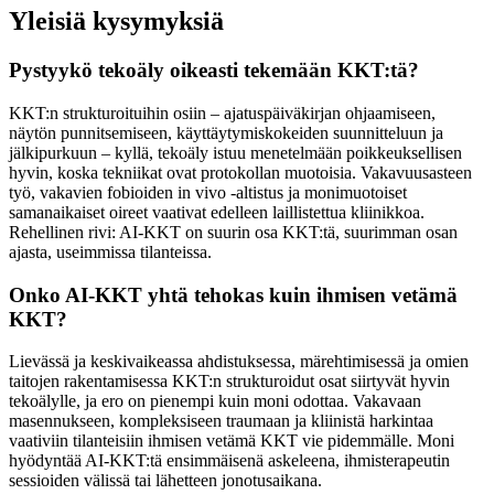
Yleisiä kysymyksiä
Pystyykö tekoäly oikeasti tekemään KKT:tä?
KKT:n strukturoituihin osiin – ajatuspäiväkirjan ohjaamiseen,
näytön punnitsemiseen, käyttäytymiskokeiden suunnitteluun ja
jälkipurkuun – kyllä, tekoäly istuu menetelmään poikkeuksellisen
hyvin, koska tekniikat ovat protokollan muotoisia. Vakavuusasteen
työ, vakavien fobioiden in vivo -altistus ja monimuotoiset
samanaikaiset oireet vaativat edelleen laillistettua kliinikkoa.
Rehellinen rivi: AI-KKT on suurin osa KKT:tä, suurimman osan
ajasta, useimmissa tilanteissa.
Onko AI-KKT yhtä tehokas kuin ihmisen vetämä
KKT?
Lievässä ja keskivaikeassa ahdistuksessa, märehtimisessä ja omien
taitojen rakentamisessa KKT:n strukturoidut osat siirtyvät hyvin
tekoälylle, ja ero on pienempi kuin moni odottaa. Vakavaan
masennukseen, kompleksiseen traumaan ja kliinistä harkintaa
vaativiin tilanteisiin ihmisen vetämä KKT vie pidemmälle. Moni
hyödyntää AI-KKT:tä ensimmäisenä askeleena, ihmisterapeutin
sessioiden välissä tai lähetteen jonotusaikana.