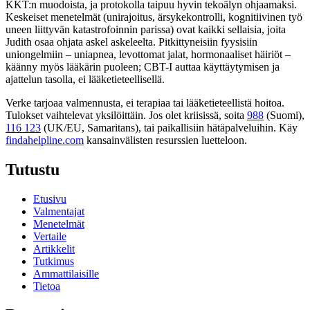
KKT:n muodoista, ja protokolla taipuu hyvin tekoälyn ohjaamaksi.
Keskeiset menetelmät (unirajoitus, ärsykekontrolli, kognitiivinen työ
uneen liittyvän katastrofoinnin parissa) ovat kaikki sellaisia, joita
Judith osaa ohjata askel askeleelta. Pitkittyneisiin fyysisiin
uniongelmiin – uniapnea, levottomat jalat, hormonaaliset häiriöt –
käänny myös lääkärin puoleen; CBT-I auttaa käyttäytymisen ja
ajattelun tasolla, ei lääketieteellisellä.
Verke tarjoaa valmennusta, ei terapiaa tai lääketieteellistä hoitoa.
Tulokset vaihtelevat yksilöittäin. Jos olet kriisissä, soita
988
(Suomi),
116 123
(UK/EU, Samaritans),
tai paikallisiin hätäpalveluihin. Käy
findahelpline.com
kansainvälisten resurssien luetteloon.
Tutustu
Etusivu
Valmentajat
Menetelmät
Vertaile
Artikkelit
Tutkimus
Ammattilaisille
Tietoa