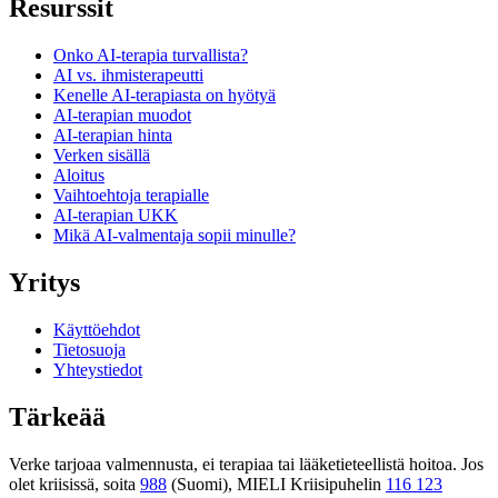
Resurssit
Onko AI-terapia turvallista?
AI vs. ihmisterapeutti
Kenelle AI-terapiasta on hyötyä
AI-terapian muodot
AI-terapian hinta
Verken sisällä
Aloitus
Vaihtoehtoja terapialle
AI-terapian UKK
Mikä AI-valmentaja sopii minulle?
Yritys
Käyttöehdot
Tietosuoja
Yhteystiedot
Tärkeää
Verke tarjoaa valmennusta, ei terapiaa tai lääketieteellistä hoitoa. Jos
olet kriisissä, soita
988
(Suomi), MIELI Kriisipuhelin
116 123