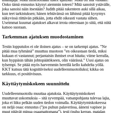
Onko tämä ennustus käynyt aiemmin toteen? Mitä sanoisit ystävälle,
joka sanoisi näin itsestään? Judith pitää rakenteen auki sillä aikaa,
kun teet tarkistuksen; hänen tehtävänsä on lähinnä pitää kysymys
näkyvissä riittävän pitkään, jotta ehdit oikeasti vastata siihen.
Useimmat kuumat ajatukset alkavat irrota otteestaan jo siitä, että niitä
katsoo suoraan.
Tarkemman ajatuksen muodostaminen
Testin lopputulos ei ole iloinen ajatus – se on tarkempi ajatus. ”Ne
pitää mua tyhmänä” muuttuu muotoon ”en oikeastaan tiedä, miksi
kukaan ei vastannut; perjantaisin ihmiset ovat hitaita; viime kerralla,
kun hyppäsin tähän johtopäätökseen, olin väärässä.” Uusi ajatus on
tylsempi. Se pitää myös harvemmin hereillä kello kahdelta yöllä.
KKT kutsuu tätä kognitiiviseksi uudelleenmuotoiluksi; kikka on
tarkkuus, ei positiivisuus.
Käyttäytymiskokeen suunnittelu
Uudelleenmuotoilu muuttaa ajatuksia. Käyttäytymiskokeet
muuttavat uskomuksia – sitä syvempää, vatsanpohjasta tulevaa lajia,
joka ei liiku pelkän uuden tiedon voimalla. Käyttäytymiskokeessa
on neljä osaa: ennustus (”jos puhun palaverissa, ääneni vapisee ja
muut pitävät minua osaamattomana”), testi (puhu kerran, matalan