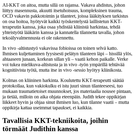
AI-KKT on aitoa, mutta sillä on rajansa. Vakava ahdistus, johon
liittyy masennusta, akuutti itsetuhoisuus, kompleksinen trauma,
OCD vakavin pakkotoimin ja tilanteet, joissa lääkityksen tarkistus
on osa hoitoa, hyötyvät kaikki työskentelystä laillistetun KKT-
terapeutin kanssa, joka osaa yhdistää kliinistä harkintaa, tehdä
yhteistyötä lääkärin kanssa ja kannatella tilannetta tavalla, johon
tekoälyvalmennusta ei ole rakennettu.
In vivo -altistustyö vakavissa fobioissa on toinen selvä katto.
Ihmisen kuljettaminen fyysisesti pelätyn tilanteen läpi – hissillä ylös,
ahtaaseen junaan, korkean sillan yli – vaatii kehon paikalle. Verke
voi tukea mielikuva-altistusta ja in vivo -työn ympärillä tehtävää
kognitiivista työtä, mutta itse in vivo -sessio hyötyy kliinikosta.
Kolmas on kliininen harkinta. Koulutettu KKT-terapeutti säätää
protokollaa, kun vakiokulku ei istu juuri sinun tilanteeseesi, tuo
mukaan traumatietoiset muunnokset, jos materiaalia nousee pintaan,
ja tietää, milloin on aika ohjata eteenpäin. Judith tekee oppikirjan
liikkeet hyvin ja ohjaa sinut ihmisen luo, kun tilanne vaatii – mutta
oppikirja kattaa useimmat tapaukset, ei kaikkia.
Tavallisia KKT-tekniikoita, joihin
törmäät Judithin kanssa