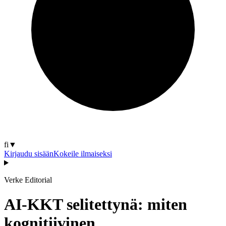
fi
▼
Kirjaudu sisään
Kokeile ilmaiseksi
Verke Editorial
AI-KKT selitettynä: miten
kognitiivinen