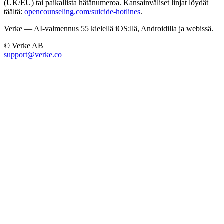
(UK/EU) tai paikallista hätänumeroa. Kansainväliset linjat löydät
täältä:
opencounseling.com/suicide-hotlines
.
Verke — AI-valmennus 55 kielellä iOS:llä, Androidilla ja webissä.
© Verke AB
support@verke.co