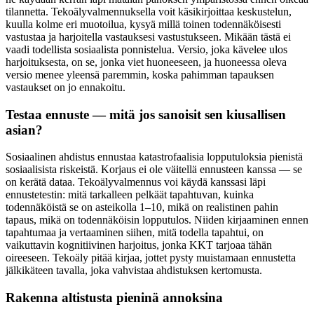
tilannetta. Tekoälyvalmennuksella voit käsikirjoittaa keskustelun,
kuulla kolme eri muotoilua, kysyä millä toinen todennäköisesti
vastustaa ja harjoitella vastauksesi vastustukseen. Mikään tästä ei
vaadi todellista sosiaalista ponnistelua. Versio, joka kävelee ulos
harjoituksesta, on se, jonka viet huoneeseen, ja huoneessa oleva
versio menee yleensä paremmin, koska pahimman tapauksen
vastaukset on jo ennakoitu.
Testaa ennuste — mitä jos sanoisit sen kiusallisen
asian?
Sosiaalinen ahdistus ennustaa katastrofaalisia lopputuloksia pienistä
sosiaalisista riskeistä. Korjaus ei ole väitellä ennusteen kanssa — se
on kerätä dataa. Tekoälyvalmennus voi käydä kanssasi läpi
ennustetestin: mitä tarkalleen pelkäät tapahtuvan, kuinka
todennäköistä se on asteikolla 1–10, mikä on realistinen pahin
tapaus, mikä on todennäköisin lopputulos. Niiden kirjaaminen ennen
tapahtumaa ja vertaaminen siihen, mitä todella tapahtui, on
vaikuttavin kognitiivinen harjoitus, jonka KKT tarjoaa tähän
oireeseen. Tekoäly pitää kirjaa, jottet pysty muistamaan ennustetta
jälkikäteen tavalla, joka vahvistaa ahdistuksen kertomusta.
Rakenna altistusta pieninä annoksina