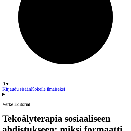
fi
▼
Kirjaudu sisään
Kokeile ilmaiseksi
Verke Editorial
Tekoälyterapia sosiaaliseen
ahdistukseen: miksi formaatti