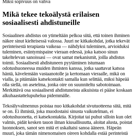
Miksi sopivuus on vahva
Mikä tekee tekoälystä erilaisen
sosiaalisesti ahdistuneille
Sosiaalinen ahdistus on ytimeltään pelkoa siitä, että toinen ihminen
näkee sinut kielteisessä valossa. Juuri ne kitkakohdat, jotka tekevät
perinteisestä terapiasta vaikeaa — nähdyksi tuleminen, arvioiduksi
tuleminen, esiintymispaine vieraan edessä, joka katsoo sinun
takeltelevan sanoissasi — ovat samat mekanismit, joilla ahdistus
toimii. Sosiaalisesti ahdistuneen pyytäminen istumaan
odotushuoneessa muiden ihmisten kanssa, jotka saattavat katsoa
häntä, kävelemään vastaanotolle ja kertomaan vieraalle, mikä on
vialla, ja pitämään katsekontakti samalla kun selittää, miksi häpeää
olla siellä, on asetelma, jonka oire on suunniteltu sabotoimaan.
Merkittävä osa sosiaalisesti ahdistuneista aikuisista ei pääse koskaan
alkuhaastattelupuhelua pidemmälle.
Tekoälyvalmennus poistaa nuo kitkakohdat sivutuotteena siitä, mitä
se on. Ei ihmistä, joka muodostaisi sinusta vaikutelman, ei
odotushuonetta, ei katsekontaktia. Kirjoitat tai puhut silloin kun olet
valmis, pidät kesken tauon ilman kiusallisuutta, aloitat alusta, poistat
luonnoksen, sanot sen mitä et uskaltaisi sanoa ääneen. Häpeän
muuri, joka tämän nimenomaisen oireen kohdalla estää perinteistä