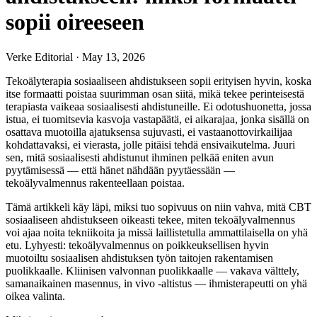
sopii oireeseen
Verke Editorial
·
May 13, 2026
Tekoälyterapia sosiaaliseen ahdistukseen sopii erityisen hyvin, koska
itse formaatti poistaa suurimman osan siitä, mikä tekee perinteisestä
terapiasta vaikeaa sosiaalisesti ahdistuneille. Ei odotushuonetta, jossa
istua, ei tuomitsevia kasvoja vastapäätä, ei aikarajaa, jonka sisällä on
osattava muotoilla ajatuksensa sujuvasti, ei vastaanottovirkailijaa
kohdattavaksi, ei vierasta, jolle pitäisi tehdä ensivaikutelma. Juuri
sen, mitä sosiaalisesti ahdistunut ihminen pelkää eniten avun
pyytämisessä — että hänet nähdään pyytäessään —
tekoälyvalmennus rakenteellaan poistaa.
Tämä artikkeli käy läpi, miksi tuo sopivuus on niin vahva, mitä CBT
sosiaaliseen ahdistukseen oikeasti tekee, miten tekoälyvalmennus
voi ajaa noita tekniikoita ja missä laillistetulla ammattilaisella on yhä
etu. Lyhyesti: tekoälyvalmennus on poikkeuksellisen hyvin
muotoiltu sosiaalisen ahdistuksen työn taitojen rakentamisen
puolikkaalle. Kliinisen valvonnan puolikkaalle — vakava välttely,
samanaikainen masennus, in vivo -altistus — ihmisterapeutti on yhä
oikea valinta.