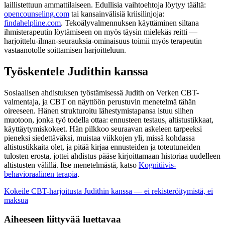
laillistettuun ammattilaiseen. Edullisia vaihtoehtoja löytyy täältä:
opencounseling.com
tai kansainvälisiä kriisilinjoja:
findahelpline.com
. Tekoälyvalmennuksen käyttäminen siltana
ihmisterapeutin löytämiseen on myös täysin mielekäs reitti —
harjoittelu-ilman-seurauksia-ominaisuus toimii myös terapeutin
vastaanotolle soittamisen harjoitteluun.
Työskentele Judithin kanssa
Sosiaalisen ahdistuksen työstämisessä Judith on Verken CBT-
valmentaja, ja CBT on näyttöön perustuvin menetelmä tähän
oireeseen. Hänen strukturoitu lähestymistapansa istuu siihen
muotoon, jonka työ todella ottaa: ennusteen testaus, altistustikkaat,
käyttäytymiskokeet. Hän pilkkoo seuraavan askeleen tarpeeksi
pieneksi siedettäväksi, muistaa viikkojen yli, missä kohdassa
altistustikkaita olet, ja pitää kirjaa ennusteiden ja toteutuneiden
tulosten erosta, jottei ahdistus pääse kirjoittamaan historiaa uudelleen
altistusten välillä. Itse menetelmästä, katso
Kognitiivis-
behavioraalinen terapia
.
Kokeile CBT-harjoitusta Judithin kanssa — ei rekisteröitymistä, ei
maksua
Aiheeseen liittyvää luettavaa