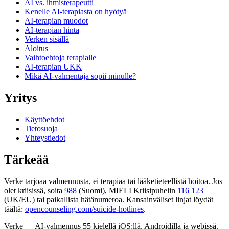
AI vs. ihmisterapeutti
Kenelle AI-terapiasta on hyötyä
AI-terapian muodot
AI-terapian hinta
Verken sisällä
Aloitus
Vaihtoehtoja terapialle
AI-terapian UKK
Mikä AI-valmentaja sopii minulle?
Yritys
Käyttöehdot
Tietosuoja
Yhteystiedot
Tärkeää
Verke tarjoaa valmennusta, ei terapiaa tai lääketieteellistä hoitoa. Jos
olet kriisissä, soita
988
(Suomi), MIELI Kriisipuhelin
116 123
(UK/EU) tai paikallista hätänumeroa. Kansainväliset linjat löydät
täältä:
opencounseling.com/suicide-hotlines
.
Verke — AI-valmennus 55 kielellä iOS:llä, Androidilla ja webissä.