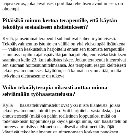
häpeäkerros, joka tavallisesti portittaa rehellisen avautumisen, on
ohuempi.
Pitäisikö minun kertoa terapeutille, että käytän
tekoälyä sosiaaliseen ahdistukseen?
Kyllä, ja useimmat terapeutit suhtautuvat siihen myönteisesti.
Tekoälyvalmennus istuntojen välillä on yhä yleisempää lisätukena
— vaikean keskustelun harjoittelu ennen sen tuomista terapeutille,
istunnossa opitun ajatuspäiväkirjan harjoittelu, ennustetarkistuksen
saaminen kello 23, kun ahdistus iskee. Jotkut terapeutit integroivat
sen suoraan hoitosuunnitelmaansa. Jos terapeutti reagoi kielteisesti
tekoälyvalmennuksesi käyttöön, sitä kannattaa ymmärtää, mutta
nykyinen oletusasenne on tukeva.
Voiko tekoälyterapia oikeasti auttaa minua
selviämään työhaastattelusta?
Kyllä — haastatteluvalmistelut ovat yksi niistä tilanteista, joissa
tekoälyvalmennus toimii hyvin. Voit harjoitella vastauksia, ajaa
ennustetestejä (mikä on pahin realistinen lopputulos, mikä on
todennäköisin lopputulos) ja käydä jälkipuinnin, kun haastattelu on
tuoreessa muistissa. Monet sosiaalisesti ahdistuneet käyttäjät
käyttävät tekoälyvalmennusta nimenomaan korkean panoksen