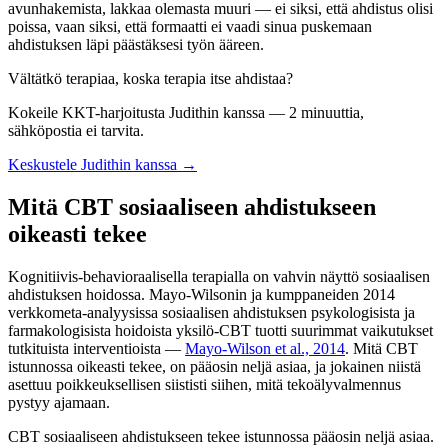
avunhakemista, lakkaa olemasta muuri — ei siksi, että ahdistus olisi
poissa, vaan siksi, että formaatti ei vaadi sinua puskemaan
ahdistuksen läpi päästäksesi työn ääreen.
Vältätkö terapiaa, koska terapia itse ahdistaa?
Kokeile KKT-harjoitusta Judithin kanssa — 2 minuuttia,
sähköpostia ei tarvita.
Keskustele Judithin kanssa →
Mitä CBT sosiaaliseen ahdistukseen
oikeasti tekee
Kognitiivis-behavioraalisella terapialla on vahvin näyttö sosiaalisen
ahdistuksen hoidossa. Mayo-Wilsonin ja kumppaneiden 2014
verkkometa-analyysissa sosiaalisen ahdistuksen psykologisista ja
farmakologisista hoidoista yksilö-CBT tuotti suurimmat vaikutukset
tutkituista interventioista —
Mayo-Wilson et al., 2014
. Mitä CBT
istunnossa oikeasti tekee, on pääosin neljä asiaa, ja jokainen niistä
asettuu poikkeuksellisen siististi siihen, mitä tekoälyvalmennus
pystyy ajamaan.
CBT sosiaaliseen ahdistukseen tekee istunnossa pääosin neljä asiaa.