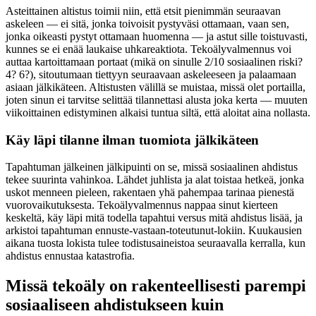
Asteittainen altistus toimii niin, että etsit pienimmän seuraavan
askeleen — ei sitä, jonka toivoisit pystyväsi ottamaan, vaan sen,
jonka oikeasti pystyt ottamaan huomenna — ja astut sille toistuvasti,
kunnes se ei enää laukaise uhkareaktiota. Tekoälyvalmennus voi
auttaa kartoittamaan portaat (mikä on sinulle 2/10 sosiaalinen riski?
4? 6?), sitoutumaan tiettyyn seuraavaan askeleeseen ja palaamaan
asiaan jälkikäteen. Altistusten välillä se muistaa, missä olet portailla,
joten sinun ei tarvitse selittää tilannettasi alusta joka kerta — muuten
viikoittainen edistyminen alkaisi tuntua siltä, että aloitat aina nollasta.
Käy läpi tilanne ilman tuomiota jälkikäteen
Tapahtuman jälkeinen jälkipuinti on se, missä sosiaalinen ahdistus
tekee suurinta vahinkoa. Lähdet juhlista ja alat toistaa hetkeä, jonka
uskot menneen pieleen, rakentaen yhä pahempaa tarinaa pienestä
vuorovaikutuksesta. Tekoälyvalmennus nappaa sinut kierteen
keskeltä, käy läpi mitä todella tapahtui versus mitä ahdistus lisää, ja
arkistoi tapahtuman ennuste-vastaan-toteutunut-lokiin. Kuukausien
aikana tuosta lokista tulee todistusaineistoa seuraavalla kerralla, kun
ahdistus ennustaa katastrofia.
Missä tekoäly on rakenteellisesti parempi
sosiaaliseen ahdistukseen kuin