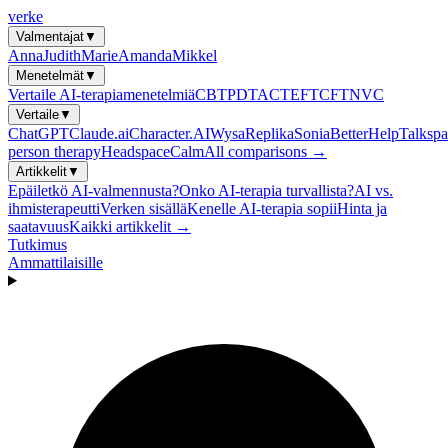
verke
Valmentajat
▼
Anna
Judith
Marie
Amanda
Mikkel
Menetelmät
▼
Vertaile AI-terapiamenetelmiä
CBT
PDT
ACT
EFT
CFT
NVC
Vertaile
▼
ChatGPT
Claude.ai
Character.AI
Wysa
Replika
Sonia
BetterHelp
Talkspa
person therapy
Headspace
Calm
All comparisons →
Artikkelit
▼
Epäiletkö AI-valmennusta?
Onko AI-terapia turvallista?
AI vs.
ihmisterapeutti
Verken sisällä
Kenelle AI-terapia sopii
Hinta ja
saatavuus
Kaikki artikkelit →
Tutkimus
Ammattilaisille