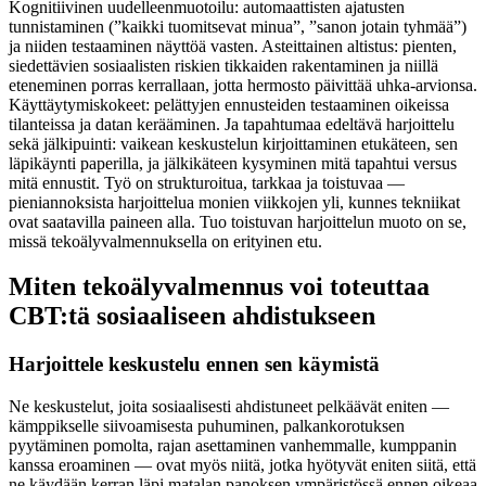
Kognitiivinen uudelleenmuotoilu: automaattisten ajatusten
tunnistaminen (”kaikki tuomitsevat minua”, ”sanon jotain tyhmää”)
ja niiden testaaminen näyttöä vasten. Asteittainen altistus: pienten,
siedettävien sosiaalisten riskien tikkaiden rakentaminen ja niillä
eteneminen porras kerrallaan, jotta hermosto päivittää uhka-arvionsa.
Käyttäytymiskokeet: pelättyjen ennusteiden testaaminen oikeissa
tilanteissa ja datan kerääminen. Ja tapahtumaa edeltävä harjoittelu
sekä jälkipuinti: vaikean keskustelun kirjoittaminen etukäteen, sen
läpikäynti paperilla, ja jälkikäteen kysyminen mitä tapahtui versus
mitä ennustit. Työ on strukturoitua, tarkkaa ja toistuvaa —
pieniannoksista harjoittelua monien viikkojen yli, kunnes tekniikat
ovat saatavilla paineen alla. Tuo toistuvan harjoittelun muoto on se,
missä tekoälyvalmennuksella on erityinen etu.
Miten tekoälyvalmennus voi toteuttaa
CBT:tä sosiaaliseen ahdistukseen
Harjoittele keskustelu ennen sen käymistä
Ne keskustelut, joita sosiaalisesti ahdistuneet pelkäävät eniten —
kämppikselle siivoamisesta puhuminen, palkankorotuksen
pyytäminen pomolta, rajan asettaminen vanhemmalle, kumppanin
kanssa eroaminen — ovat myös niitä, jotka hyötyvät eniten siitä, että
ne käydään kerran läpi matalan panoksen ympäristössä ennen oikeaa