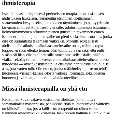
ihmisterapia
Itse alkuhaastatteluprosessi perinteiseen terapiaan on sosiaalisen
ahdistuksen laukaisija. Terapeutin etsiminen, soittaminen
saatavuuden kysymiseksi, lomakkeen täyttäminen, jossa pyydetään
kuvaamaan oireet kirjallisesti vieraalle, odotushuoneessa istuminen,
kolmenkymmenen sekunnin pienen jutustelun tekeminen ennen
istunnon alkua — jokainen vaihe on pieni sosiaalinen suoritus, jonka
oire on suunniteltu tekemään vaikeaksi. Monille sosiaalisesti
ahdistuneille aikuisille alkuhaastatteluvaihe on se, mihin terapia
loppuu, ei siksi etteikö terapia olisi toiminut, vaan siksi että reitti
sisään oli liian vihamielinen sille nimenomaiselle asialle, mikä oli
vialla. Tekoälyvalmennuksessa ei ole alkuhaastatteluvaihetta tuossa
muodossa — avaat keskustelun, ja ensimmäinen viestisi voi olla se
asia, jota varten tulit. Oireeseen, jonka määrittelevä piirre on tehdä
huoneessa-vieraan-kanssa-olosta vaikeaa, formaatti, joka poistaa
huoneen ja vieraan, on merkittävä rakenteellinen etu.
Missä ihmisterapialla on yhä etu
Rehellinen kuva: vakava sosiaalinen ahdistus, johon liittyy
samanaikaista masennusta, paniikkihäiriötä tai merkittävää välttelyä,
on kliinistä aluetta, jossa laillistettu terapeutti on oikea valinta.
Kliininen arviointikyky kriiseissä, lääkityksen hallinta silloin kun se