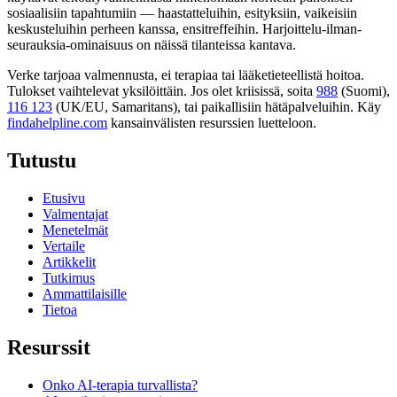
sosiaalisiin tapahtumiin — haastatteluihin, esityksiin, vaikeisiin
keskusteluihin perheen kanssa, ensitreffeihin. Harjoittelu-ilman-
seurauksia-ominaisuus on näissä tilanteissa kantava.
Verke tarjoaa valmennusta, ei terapiaa tai lääketieteellistä hoitoa.
Tulokset vaihtelevat yksilöittäin. Jos olet kriisissä, soita
988
(Suomi),
116 123
(UK/EU, Samaritans),
tai paikallisiin hätäpalveluihin. Käy
findahelpline.com
kansainvälisten resurssien luetteloon.
Tutustu
Etusivu
Valmentajat
Menetelmät
Vertaile
Artikkelit
Tutkimus
Ammattilaisille
Tietoa
Resurssit
Onko AI-terapia turvallista?