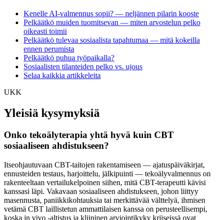
Kenelle AI-valmennus sopii? — neljännen pilarin kooste
Pelkäätkö muiden tuomitsevan — miten arvostelun pelko
oikeasti toimii
Pelkäätkö tulevaa sosiaalista tapahtumaa — mitä kokeilla
ennen perumista
Pelkäätkö puhua työpaikalla?
Sosiaalisten tilanteiden pelko vs. ujous
Selaa kaikkia artikkeleita
UKK
Yleisiä kysymyksiä
Onko tekoälyterapia yhtä hyvä kuin CBT
sosiaaliseen ahdistukseen?
Itseohjautuvaan CBT-taitojen rakentamiseen — ajatuspäiväkirjat,
ennusteiden testaus, harjoittelu, jälkipuinti — tekoälyvalmennus on
rakenteeltaan vertailukelpoinen siihen, mitä CBT-terapeutti kävisi
kanssasi läpi. Vakavaan sosiaaliseen ahdistukseen, johon liittyy
masennusta, paniikkikohtauksia tai merkittävää välttelyä, ihmisen
vetämä CBT laillistetun ammattilaisen kanssa on perusteellisempi,
koska in vivo -altistus ja kliininen arviointikyky kriiseissä ovat