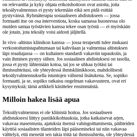
on relevanttia ja kyky ohjata erikoishoitoon ovat asioita, joita
tekoälyvalmennus ei pysty tekemään eikä sen pidä esittää
pystyvänsä. Ryhmäterapia sosiaaliseen ahdistukseen — jossa
formaatti itse on osa interventiota, koska samassa huoneessa olo
muiden samaa työstävien kanssa tekee osan työstä — ei myöskään
ole jotain, jota tekoäly voisi aidosti jäljitellä.
In vivo -altistus kliinikon kanssa — jossa terapeutti tulee mukaasi
verkostoitumistapahtumaan tai kahvilaan ja valmentaa altistuksen
läpi reaaliajassa — on kultainen standardi vakaviin tapauksiin, ja
vain ihminen pystyy siihen. Jos sosiaalinen ahdistuksesi on tasolla,
jossa et pysty lähtemään kotoa, tai jos se uhkaa työtäsi tai
ihmissuhteitasi, ole yhteydessä ihmiskliinikkoon, mahdollisesti
tekoälyvalmennuksella istuntojen välisenä lisätukena. Se, sopiiko
formaatti, ja se, sopiiko ratkaisu ongelman vakavuuteen, ovat eri
kysymyksiä; tämä artikkeli käsittelee ensimmäistä.
Milloin hakea lisää apua
Tekoälyvalmennus ei ole kliinistä hoitoa. Jos sosiaaliseen
ahdistukseesi liittyy paniikkikohtauksia, jotka katkaisevat arjen,
vakavaa masennusta, ajatuksia itsensä vahingoittamisesta, päihteiden
käyttöä sosiaalisten tilanteiden läpi pääsemiseksi tai niin vakavaa
välttelyä, että menetät sen takia töitä tai ihmissuhteita, ole yhteydessä