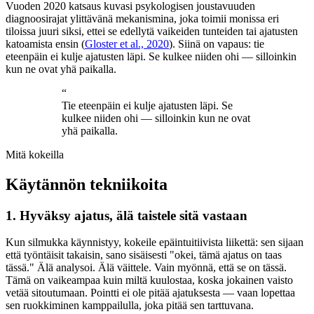
Vuoden 2020 katsaus kuvasi psykologisen joustavuuden
diagnoosirajat ylittävänä mekanismina, joka toimii monissa eri
tiloissa juuri siksi, ettei se edellytä vaikeiden tunteiden tai ajatusten
katoamista ensin (
Gloster et al., 2020
). Siinä on vapaus: tie
eteenpäin ei kulje ajatusten läpi. Se kulkee niiden ohi — silloinkin
kun ne ovat yhä paikalla.
“
Tie eteenpäin ei kulje ajatusten läpi. Se
kulkee niiden ohi — silloinkin kun ne ovat
yhä paikalla.
Mitä kokeilla
Käytännön tekniikoita
1. Hyväksy ajatus, älä taistele sitä vastaan
Kun silmukka käynnistyy, kokeile epäintuitiivista liikettä: sen sijaan
että työntäisit takaisin, sano sisäisesti "okei, tämä ajatus on taas
tässä." Älä analysoi. Älä väittele. Vain myönnä, että se on tässä.
Tämä on vaikeampaa kuin miltä kuulostaa, koska jokainen vaisto
vetää sitoutumaan. Pointti ei ole pitää ajatuksesta — vaan lopettaa
sen ruokkiminen kamppailulla, joka pitää sen tarttuvana.