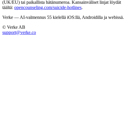
(UK/EU) tai paikallista hätänumeroa. Kansainväliset linjat löydät
täältä:
opencounseling.com/suicide-hotlines
.
Verke — AI-valmennus 55 kielellä iOS:llä, Androidilla ja webissä.
© Verke AB
support@verke.co