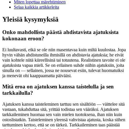
Miten lopettaa märehtiminen
Selaa kaikkia artikkeleita
Yleisiä kysymyksiä
Onko mahdollista päästä ahdistavista ajatuksista
kokonaan eroon?
Ei luultavasti, eikä se ole niin masentavaa kuin miltä kuulostaa. Jopa
hyvin vähän ahdistuneilla ihmisillä on ahdistavia ajatuksia; he eivät
vain kohtele niitä kiireellisinä tai totuutena. Realistinen tavoite ei ole
ajatuksista vapaa mieli. Se on erilainen suhde niihin ajatuksiin, joita
sinulla on — sellainen, jossa ne nousevat esiin, tulevat huomatuiksi
ja menevät ohi kaappaamatta päivääsi.
Mitä eroa on ajatuksen kanssa taistelulla ja sen
tarkkailulla?
Ajatuksen kanssa taisteleminen tarttuu sen sisältöön — väittelee sitä
vastaan, tukahduttaa sitä, yrittää todistaa sen vääräksi. Ajatuksen
tarkkaileminen huomaa sen vain mielen tuotoksena, ihan niin kuin
ostoslistatkin. Taisteleminen yleensä vahvistaa ajatusta, koska siihen
tarttuminen kertoo, että se on tärkeä. Tarkkaileminen taas päästää