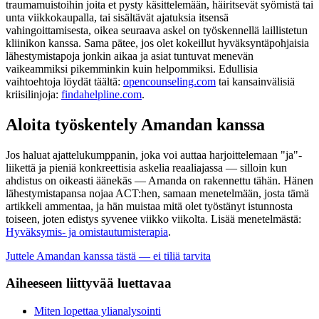
traumamuistoihin joita et pysty käsittelemään, häiritsevät syömistä tai
unta viikkokaupalla, tai sisältävät ajatuksia itsensä
vahingoittamisesta, oikea seuraava askel on työskennellä laillistetun
kliinikon kanssa. Sama pätee, jos olet kokeillut hyväksyntäpohjaisia
lähestymistapoja jonkin aikaa ja asiat tuntuvat menevän
vaikeammiksi pikemminkin kuin helpommiksi. Edullisia
vaihtoehtoja löydät täältä:
opencounseling.com
tai kansainvälisiä
kriisilinjoja:
findahelpline.com
.
Aloita työskentely Amandan kanssa
Jos haluat ajattelukumppanin, joka voi auttaa harjoittelemaan "ja"-
liikettä ja pieniä konkreettisia askelia reaaliajassa — silloin kun
ahdistus on oikeasti äänekäs — Amanda on rakennettu tähän. Hänen
lähestymistapansa nojaa ACT:hen, samaan menetelmään, josta tämä
artikkeli ammentaa, ja hän muistaa mitä olet työstänyt istunnosta
toiseen, joten edistys syvenee viikko viikolta. Lisää menetelmästä:
Hyväksymis- ja omistautumisterapia
.
Juttele Amandan kanssa tästä — ei tiliä tarvita
Aiheeseen liittyvää luettavaa
Miten lopettaa ylianalysointi