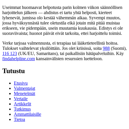
Useimmat huomaavat helpotusta parin kolmen viikon säännöllisen
harjoittelun jälkeen — ahdistus ei tartu yhtä helposti, kierteet
lyhenevät, jumissa olo kestää vähemmän aikaa. Syvempi muutos,
jossa hyväksynnästä tulee oletustila eikä jotain mitä pitää muistaa
erikseen, vie pidempään, usein muutamia kuukausia. Edistys ei ole
suoraviivaista; huonot päivät eivät tarkoita, ettei harjoittelu toimisi.
Verke tarjoaa valmennusta, ei terapiaa tai lääketieteellistä hoitoa.
Tulokset vaihtelevat yksilöittäin. Jos olet kriisissä, soita
988
(Suomi),
116 123
(UK/EU, Samaritans),
tai paikallisiin hätäpalveluihin. Käy
findahelpline.com
kansainvälisten resurssien luetteloon.
Tutustu
Etusivu
Valmentajat
Menetelmät
Vertaile
Artikkelit
Tutkimus
Ammattilaisille
Tietoa