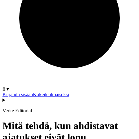
fi
▼
Kirjaudu sisään
Kokeile ilmaiseksi
Verke Editorial
Mitä tehdä, kun ahdistavat
ajatukset eivät lopu