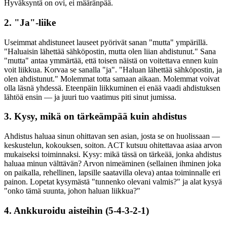
Hyväksyntä on ovi, ei määränpää.
2. "Ja"-liike
Useimmat ahdistuneet lauseet pyörivät sanan "mutta" ympärillä.
"Haluaisin lähettää sähköpostin, mutta olen liian ahdistunut." Sana
"mutta" antaa ymmärtää, että toisen näistä on voitettava ennen kuin
voit liikkua. Korvaa se sanalla "ja". "Haluan lähettää sähköpostin, ja
olen ahdistunut." Molemmat totta samaan aikaan. Molemmat voivat
olla läsnä yhdessä. Eteenpäin liikkuminen ei enää vaadi ahdistuksen
lähtöä ensin — ja juuri tuo vaatimus piti sinut jumissa.
3. Kysy, mikä on tärkeämpää kuin ahdistus
Ahdistus haluaa sinun ohittavan sen asian, josta se on huolissaan —
keskustelun, kokouksen, soiton. ACT kutsuu ohitettavaa asiaa arvon
mukaiseksi toiminnaksi. Kysy: mikä tässä on tärkeää, jonka ahdistus
haluaa minun välttävän? Arvon nimeäminen (sellainen ihminen joka
on paikalla, rehellinen, lapsille saatavilla oleva) antaa toiminnalle eri
painon. Lopetat kysymästä "tunnenko olevani valmis?" ja alat kysyä
"onko tämä suunta, johon haluan liikkua?"
4. Ankkuroidu aisteihin (5-4-3-2-1)