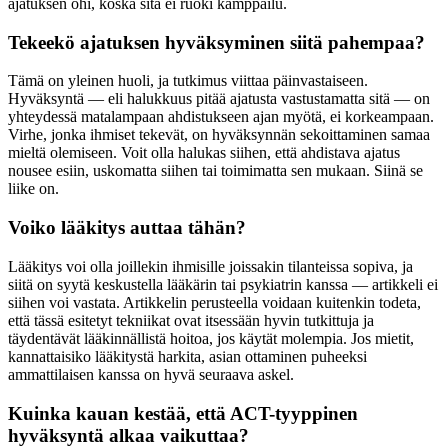
ajatuksen ohi, koska sitä ei ruoki kamppailu.
Tekeekö ajatuksen hyväksyminen siitä pahempaa?
Tämä on yleinen huoli, ja tutkimus viittaa päinvastaiseen.
Hyväksyntä — eli halukkuus pitää ajatusta vastustamatta sitä — on
yhteydessä matalampaan ahdistukseen ajan myötä, ei korkeampaan.
Virhe, jonka ihmiset tekevät, on hyväksynnän sekoittaminen samaa
mieltä olemiseen. Voit olla halukas siihen, että ahdistava ajatus
nousee esiin, uskomatta siihen tai toimimatta sen mukaan. Siinä se
liike on.
Voiko lääkitys auttaa tähän?
Lääkitys voi olla joillekin ihmisille joissakin tilanteissa sopiva, ja
siitä on syytä keskustella lääkärin tai psykiatrin kanssa — artikkeli ei
siihen voi vastata. Artikkelin perusteella voidaan kuitenkin todeta,
että tässä esitetyt tekniikat ovat itsessään hyvin tutkittuja ja
täydentävät lääkinnällistä hoitoa, jos käytät molempia. Jos mietit,
kannattaisiko lääkitystä harkita, asian ottaminen puheeksi
ammattilaisen kanssa on hyvä seuraava askel.
Kuinka kauan kestää, että ACT-tyyppinen
hyväksyntä alkaa vaikuttaa?