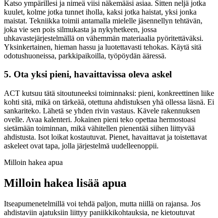
Katso ympärillesi ja nimeä viisi näkemääsi asiaa. Sitten neljä jotka
kuulet, kolme jotka tunnet iholla, kaksi jotka haistat, yksi jonka
maistat. Tekniikka toimii antamalla mielelle jäsennellyn tehtävän,
joka vie sen pois silmukasta ja nykyhetkeen, jossa
uhkavastejärjestelmällä on vähemmän materiaalia pyöritettäväksi.
Yksinkertainen, hieman hassu ja luotettavasti tehokas. Käytä sitä
odotushuoneissa, parkkipaikoilla, työpöydän ääressä.
5. Ota yksi pieni, havaittavissa oleva askel
ACT kutsuu tätä sitoutuneeksi toiminnaksi: pieni, konkreettinen liike
kohti sitä, mikä on tärkeää, otettuna ahdistuksen yhä ollessa läsnä. Ei
sankariteko. Lähetä se yhden rivin vastaus. Kävele rakennuksen
ovelle. Avaa kalenteri. Jokainen pieni teko opettaa hermostoasi
sietämään toiminnan, mikä vähitellen pienentää siihen liittyvää
ahdistusta. Isot loikat kostautuvat. Pienet, havaittavat ja toistettavat
askeleet ovat tapa, jolla järjestelmä uudelleenoppii.
Milloin hakea apua
Milloin hakea lisää apua
Itseapumenetelmillä voi tehdä paljon, mutta niillä on rajansa. Jos
ahdistaviin ajatuksiin liittyy paniikkikohtauksia, ne kietoutuvat