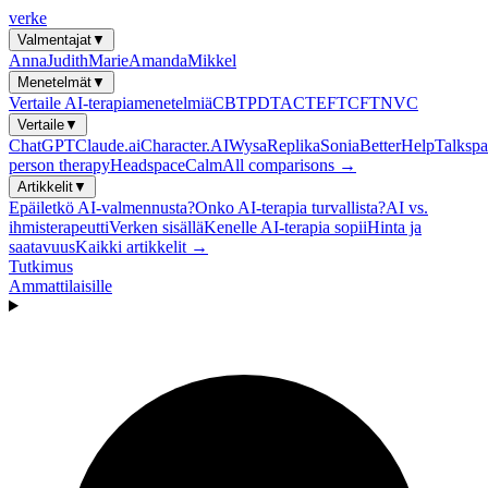
verke
Valmentajat
▼
Anna
Judith
Marie
Amanda
Mikkel
Menetelmät
▼
Vertaile AI-terapiamenetelmiä
CBT
PDT
ACT
EFT
CFT
NVC
Vertaile
▼
ChatGPT
Claude.ai
Character.AI
Wysa
Replika
Sonia
BetterHelp
Talkspa
person therapy
Headspace
Calm
All comparisons →
Artikkelit
▼
Epäiletkö AI-valmennusta?
Onko AI-terapia turvallista?
AI vs.
ihmisterapeutti
Verken sisällä
Kenelle AI-terapia sopii
Hinta ja
saatavuus
Kaikki artikkelit →
Tutkimus
Ammattilaisille