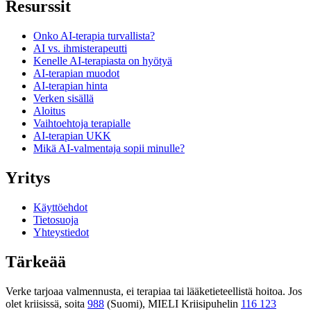
Resurssit
Onko AI-terapia turvallista?
AI vs. ihmisterapeutti
Kenelle AI-terapiasta on hyötyä
AI-terapian muodot
AI-terapian hinta
Verken sisällä
Aloitus
Vaihtoehtoja terapialle
AI-terapian UKK
Mikä AI-valmentaja sopii minulle?
Yritys
Käyttöehdot
Tietosuoja
Yhteystiedot
Tärkeää
Verke tarjoaa valmennusta, ei terapiaa tai lääketieteellistä hoitoa. Jos
olet kriisissä, soita
988
(Suomi), MIELI Kriisipuhelin
116 123