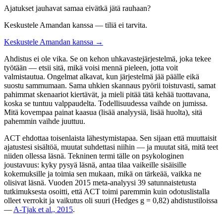
Ajatukset jauhavat samaa eivätkä jätä rauhaan?
Keskustele Amandan kanssa — tiliä ei tarvita.
Keskustele Amandan kanssa →
Ahdistus ei ole vika. Se on kehon uhkavastejärjestelmä, joka tekee
työtään — etsii sitä, mikä voisi mennä pieleen, jotta voit
valmistautua. Ongelmat alkavat, kun järjestelmä jää päälle eikä
suostu sammumaan. Sama uhkien skannaus pyörii toistuvasti, samat
pahimmat skenaariot kiertävät, ja mieli pitää tätä kehää tuottavana,
koska se tuntuu valppaudelta. Todellisuudessa vaihde on jumissa.
Mitä kovempaa painat kaasua (lisää analyysiä, lisää huolta), sitä
pahemmin vaihde juuttuu.
ACT ehdottaa toisenlaista lähestymistapaa. Sen sijaan että muuttaisit
ajatustesi sisältöä, muutat suhdettasi niihin — ja muutat sitä, mitä teet
niiden ollessa läsnä. Tekninen termi tälle on psykologinen
joustavuus: kyky pysyä läsnä, antaa tilaa vaikeille sisäisille
kokemuksille ja toimia sen mukaan, mikä on tärkeää, vaikka ne
olisivat läsnä. Vuoden 2015 meta-analyysi 39 satunnaistetusta
tutkimuksesta osoitti, että ACT toimi paremmin kuin odotuslistalla
olleet verrokit ja vaikutus oli suuri (Hedges g = 0,82) ahdistustiloissa
—
A-Tjak et al., 2015
.