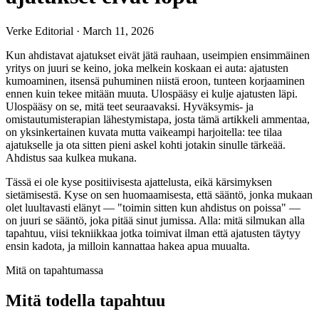
Verke Editorial
·
March 11, 2026
Kun ahdistavat ajatukset eivät jätä rauhaan, useimpien ensimmäinen
yritys on juuri se keino, joka melkein koskaan ei auta: ajatusten
kumoaminen, itsensä puhuminen niistä eroon, tunteen korjaaminen
ennen kuin tekee mitään muuta. Ulospääsy ei kulje ajatusten läpi.
Ulospääsy on se, mitä teet seuraavaksi. Hyväksymis- ja
omistautumisterapian lähestymistapa, josta tämä artikkeli ammentaa,
on yksinkertainen kuvata mutta vaikeampi harjoitella: tee tilaa
ajatukselle ja ota sitten pieni askel kohti jotakin sinulle tärkeää.
Ahdistus saa kulkea mukana.
Tässä ei ole kyse positiivisesta ajattelusta, eikä kärsimyksen
sietämisestä. Kyse on sen huomaamisesta, että sääntö, jonka mukaan
olet luultavasti elänyt — "toimin sitten kun ahdistus on poissa" —
on juuri se sääntö, joka pitää sinut jumissa. Alla: mitä silmukan alla
tapahtuu, viisi tekniikkaa jotka toimivat ilman että ajatusten täytyy
ensin kadota, ja milloin kannattaa hakea apua muualta.
Mitä on tapahtumassa
Mitä todella tapahtuu