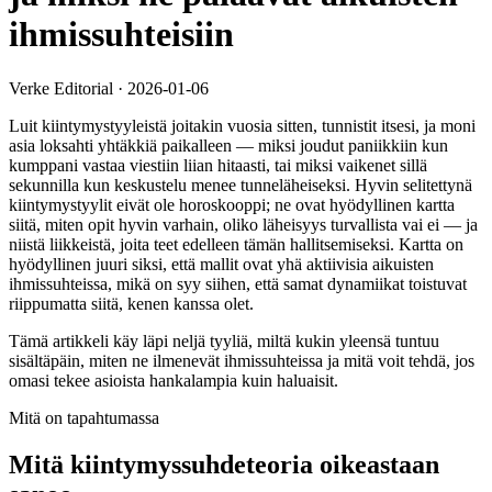
ihmissuhteisiin
Verke Editorial
·
2026-01-06
Luit kiintymystyyleistä joitakin vuosia sitten, tunnistit itsesi, ja moni
asia loksahti yhtäkkiä paikalleen — miksi joudut paniikkiin kun
kumppani vastaa viestiin liian hitaasti, tai miksi vaikenet sillä
sekunnilla kun keskustelu menee tunneläheiseksi. Hyvin selitettynä
kiintymystyylit eivät ole horoskooppi; ne ovat hyödyllinen kartta
siitä, miten opit hyvin varhain, oliko läheisyys turvallista vai ei — ja
niistä liikkeistä, joita teet edelleen tämän hallitsemiseksi. Kartta on
hyödyllinen juuri siksi, että mallit ovat yhä aktiivisia aikuisten
ihmissuhteissa, mikä on syy siihen, että samat dynamiikat toistuvat
riippumatta siitä, kenen kanssa olet.
Tämä artikkeli käy läpi neljä tyyliä, miltä kukin yleensä tuntuu
sisältäpäin, miten ne ilmenevät ihmissuhteissa ja mitä voit tehdä, jos
omasi tekee asioista hankalampia kuin haluaisit.
Mitä on tapahtumassa
Mitä kiintymyssuhdeteoria oikeastaan