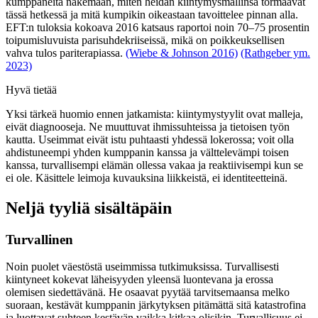
kumppaneita näkemään, miten heidän kiintymysmallinsa törmäävät
tässä hetkessä ja mitä kumpikin oikeastaan tavoittelee pinnan alla.
EFT:n tuloksia kokoava 2016 katsaus raportoi noin 70–75 prosentin
toipumisluvuista parisuhdekriiseissä, mikä on poikkeuksellisen
vahva tulos pariterapiassa.
(Wiebe & Johnson 2016)
(Rathgeber ym.
2023)
Hyvä tietää
Yksi tärkeä huomio ennen jatkamista: kiintymystyylit ovat malleja,
eivät diagnooseja. Ne muuttuvat ihmissuhteissa ja tietoisen työn
kautta. Useimmat eivät istu puhtaasti yhdessä lokerossa; voit olla
ahdistuneempi yhden kumppanin kanssa ja välttelevämpi toisen
kanssa, turvallisempi elämän ollessa vakaa ja reaktiivisempi kun se
ei ole. Käsittele leimoja kuvauksina liikkeistä, ei identiteetteinä.
Neljä tyyliä sisältäpäin
Turvallinen
Noin puolet väestöstä useimmissa tutkimuksissa. Turvallisesti
kiintyneet kokevat läheisyyden yleensä luontevana ja erossa
olemisen siedettävänä. He osaavat pyytää tarvitsemaansa melko
suoraan, kestävät kumppanin järkytyksen pitämättä sitä katastrofina
ja luottavat suhteen kestävän vaikka kitkaa olisikin. Turvallisuus ei