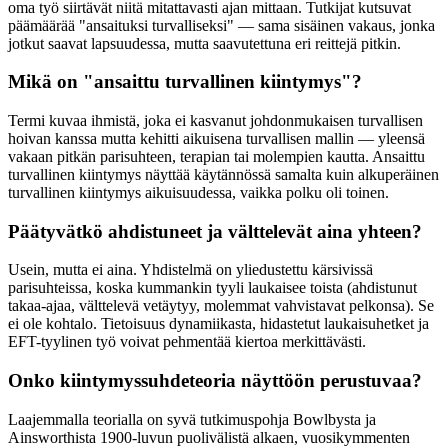
oma työ siirtävät niitä mitattavasti ajan mittaan. Tutkijat kutsuvat
päämäärää "ansaituksi turvalliseksi" — sama sisäinen vakaus, jonka
jotkut saavat lapsuudessa, mutta saavutettuna eri reittejä pitkin.
Mikä on "ansaittu turvallinen kiintymys"?
Termi kuvaa ihmistä, joka ei kasvanut johdonmukaisen turvallisen
hoivan kanssa mutta kehitti aikuisena turvallisen mallin — yleensä
vakaan pitkän parisuhteen, terapian tai molempien kautta. Ansaittu
turvallinen kiintymys näyttää käytännössä samalta kuin alkuperäinen
turvallinen kiintymys aikuisuudessa, vaikka polku oli toinen.
Päätyvätkö ahdistuneet ja välttelevät aina yhteen?
Usein, mutta ei aina. Yhdistelmä on yliedustettu kärsivissä
parisuhteissa, koska kummankin tyyli laukaisee toista (ahdistunut
takaa-ajaa, välttelevä vetäytyy, molemmat vahvistavat pelkonsa). Se
ei ole kohtalo. Tietoisuus dynamiikasta, hidastetut laukaisuhetket ja
EFT-tyylinen työ voivat pehmentää kiertoa merkittävästi.
Onko kiintymyssuhdeteoria näyttöön perustuvaa?
Laajemmalla teorialla on syvä tutkimuspohja Bowlbysta ja
Ainsworthista 1900-luvun puolivälistä alkaen, vuosikymmenten