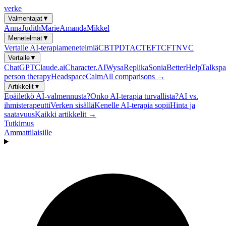
verke
Valmentajat
▼
Anna
Judith
Marie
Amanda
Mikkel
Menetelmät
▼
Vertaile AI-terapiamenetelmiä
CBT
PDT
ACT
EFT
CFT
NVC
Vertaile
▼
ChatGPT
Claude.ai
Character.AI
Wysa
Replika
Sonia
BetterHelp
Talkspa
person therapy
Headspace
Calm
All comparisons →
Artikkelit
▼
Epäiletkö AI-valmennusta?
Onko AI-terapia turvallista?
AI vs.
ihmisterapeutti
Verken sisällä
Kenelle AI-terapia sopii
Hinta ja
saatavuus
Kaikki artikkelit →
Tutkimus
Ammattilaisille