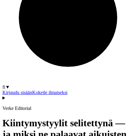
fi
▼
Kirjaudu sisään
Kokeile ilmaiseksi
Verke Editorial
Kiintymystyylit selitettynä —
ja miksi ne palaavat aikuisten