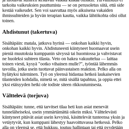
tarkoita vaikeuksien puuttumista — se on perusoletus siitä, että side
kestää vaikeudet. Sen voi saavuttaa myös aikuisena vakaiden
ihmissuhteiden ja hyvän terapian kautta, vaikka lähtökohta olisi ollut
toinen.
Ahdistunut (takertuva)
Sisältäpäin: matala, jatkuva hyrinä — onkohan kaikki hyvin,
onkohan kaikki hyvin. Ahdistuneesti kiintyneet huomaavat usein
pieniä muutoksia kumppanin sävyssä tai huomiossa ja vahvistavat
ne huoleksi suhteen tilasta. Veto on hakea vakuuttelua — laittaa
toinen viesti, kysyä "ootko vihainen mulle?", työntää lähemmäs
tavoilla, jotka usein tuottavat päinvastaisen reaktion. Pelko alla on
hylätyksi tuleminen. Työ on yleensä hidastaa hetkeä laukaisevien
tilanteiden kohdalla, nimetä se, mitä sisällä tapahtuu, ja oppia ettei
yksi etäisyyden hetki ole todiste siteen rikkoutumisesta.
Välttelevä (torjuva)
Sisältäpäin: tunne, että tarvitset tilaa heti kun asiat menevät
tunneläheiseksi, usein ymmärtämättä oikein miksi. Välttelevästi
kiintyneet pitävät asiat usein kevyinä, käsittelevät tunteensa yksin ja
vetäytyvät, kun kumppani lähestyy haavoittuvassa hetkessä. Pelko
alla on yleensä se, että hukkuu, joutuu hallintaan tai että pyydetään