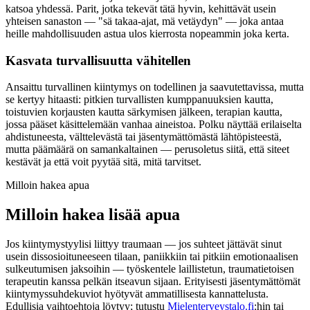
katsoa yhdessä. Parit, jotka tekevät tätä hyvin, kehittävät usein
yhteisen sanaston — "sä takaa-ajat, mä vetäydyn" — joka antaa
heille mahdollisuuden astua ulos kierrosta nopeammin joka kerta.
Kasvata turvallisuutta vähitellen
Ansaittu turvallinen kiintymys on todellinen ja saavutettavissa, mutta
se kertyy hitaasti: pitkien turvallisten kumppanuuksien kautta,
toistuvien korjausten kautta särkymisen jälkeen, terapian kautta,
jossa pääset käsittelemään vanhaa aineistoa. Polku näyttää erilaiselta
ahdistuneesta, välttelevästä tai jäsentymättömästä lähtöpisteestä,
mutta päämäärä on samankaltainen — perusoletus siitä, että siteet
kestävät ja että voit pyytää sitä, mitä tarvitset.
Milloin hakea apua
Milloin hakea lisää apua
Jos kiintymystyylisi liittyy traumaan — jos suhteet jättävät sinut
usein dissosioituneeseen tilaan, paniikkiin tai pitkiin emotionaalisen
sulkeutumisen jaksoihin — työskentele laillistetun, traumatietoisen
terapeutin kanssa pelkän itseavun sijaan. Erityisesti jäsentymättömät
kiintymyssuhdekuviot hyötyvät ammatillisesta kannattelusta.
Edullisia vaihtoehtoja löytyy; tutustu
Mielenterveystalo.fi
:hin tai