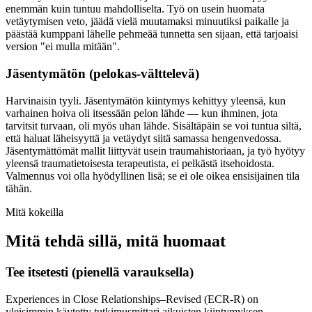
enemmän kuin tuntuu mahdolliselta. Työ on usein huomata
vetäytymisen veto, jäädä vielä muutamaksi minuutiksi paikalle ja
päästää kumppani lähelle pehmeää tunnetta sen sijaan, että tarjoaisi
version "ei mulla mitään".
Jäsentymätön (pelokas-välttelevä)
Harvinaisin tyyli. Jäsentymätön kiintymys kehittyy yleensä, kun
varhainen hoiva oli itsessään pelon lähde — kun ihminen, jota
tarvitsit turvaan, oli myös uhan lähde. Sisältäpäin se voi tuntua siltä,
että haluat läheisyyttä ja vetäydyt siitä samassa hengenvedossa.
Jäsentymättömät mallit liittyvät usein traumahistoriaan, ja työ hyötyy
yleensä traumatietoisesta terapeutista, ei pelkästä itsehoidosta.
Valmennus voi olla hyödyllinen lisä; se ei ole oikea ensisijainen tila
tähän.
Mitä kokeilla
Mitä tehdä sillä, mitä huomaat
Tee itsetesti (pienellä varauksella)
Experiences in Close Relationships–Revised (ECR-R) on
yleisimmin käytetty tutkimusmittari aikuisten kiintymyksen