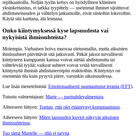
replikaatioilla. Neljän tyylin kehys on hyödyllinen kliininen
yksinkertaistus, ei tarkka tyypittely — useimmat ihmiset sijoittuvat
ahdistuneisuuden ja välttelyn jatkumoille, eivät siisteihin lokeroihin.
Käytä sitä karttana, älä leimana.
Onko kiintymyksessä kyse lapsuudesta vai
nykyisistä ihmissuhteista?
Molempia. Varhainen hoiva muovaa oletusmallin, mutta aikuisten
ihmissuhteet päivittävät sitä jatkuvasti. Pitkät jaksot turvallisesti
kiintyneen kumppanin kanssa voivat siirtää ahdistunutta tai
välttelevää tyyliä; vaikeat suhteet voivat vetää turvallisesti
kiintynyttä ihmistä ahdistuneempiin reaktioihin. Kiintymys on
enemmän tila kuin pysyvä piirre, varsinkin aikuisuudessa.
Lue lisää menetelmistä:
Emotionaalisesti suuntautunut terapia (EFT)
.
Tutustu valmentajaan:
Marie — parisuhdevalmentaja
.
Aiheeseen liittyen:
Tuntuu, että olet etääntynyt kumppanistasi
.
Aiheeseen liittyen:
Miten lapsuuden kuviot näkyvät aikuisten
ihmissuhteissa
.
Tuo tämä Marielle — tiliä ei tarvita