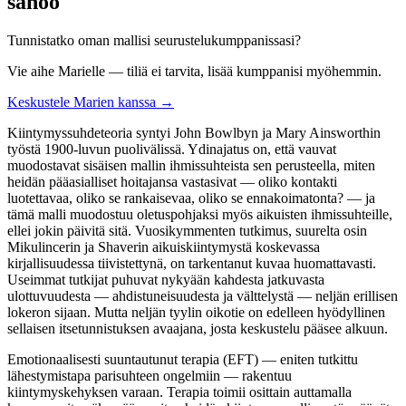
sanoo
Tunnistatko oman mallisi seurustelukumppanissasi?
Vie aihe Marielle — tiliä ei tarvita, lisää kumppanisi myöhemmin.
Keskustele Marien kanssa →
Kiintymyssuhdeteoria syntyi John Bowlbyn ja Mary Ainsworthin
työstä 1900-luvun puolivälissä. Ydinajatus on, että vauvat
muodostavat sisäisen mallin ihmissuhteista sen perusteella, miten
heidän pääasialliset hoitajansa vastasivat — oliko kontakti
luotettavaa, oliko se rankaisevaa, oliko se ennakoimatonta? — ja
tämä malli muodostuu oletuspohjaksi myös aikuisten ihmissuhteille,
ellei jokin päivitä sitä. Vuosikymmenten tutkimus, suurelta osin
Mikulincerin ja Shaverin aikuiskiintymystä koskevassa
kirjallisuudessa tiivistettynä, on tarkentanut kuvaa huomattavasti.
Useimmat tutkijat puhuvat nykyään kahdesta jatkuvasta
ulottuvuudesta — ahdistuneisuudesta ja välttelystä — neljän erillisen
lokeron sijaan. Mutta neljän tyylin oikotie on edelleen hyödyllinen
sellaisen itsetunnistuksen avaajana, josta keskustelu pääsee alkuun.
Emotionaalisesti suuntautunut terapia (EFT) — eniten tutkittu
lähestymistapa parisuhteen ongelmiin — rakentuu
kiintymyskehyksen varaan. Terapia toimii osittain auttamalla