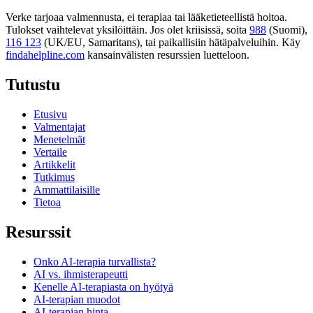
Verke tarjoaa valmennusta, ei terapiaa tai lääketieteellistä hoitoa.
Tulokset vaihtelevat yksilöittäin. Jos olet kriisissä, soita
988
(Suomi),
116 123
(UK/EU, Samaritans),
tai paikallisiin hätäpalveluihin. Käy
findahelpline.com
kansainvälisten resurssien luetteloon.
Tutustu
Etusivu
Valmentajat
Menetelmät
Vertaile
Artikkelit
Tutkimus
Ammattilaisille
Tietoa
Resurssit
Onko AI-terapia turvallista?
AI vs. ihmisterapeutti
Kenelle AI-terapiasta on hyötyä
AI-terapian muodot
AI-terapian hinta