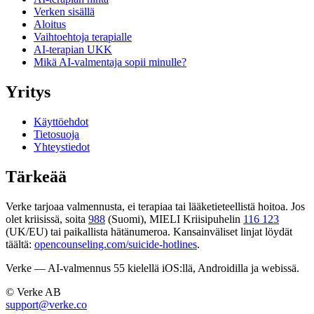
Verken sisällä
Aloitus
Vaihtoehtoja terapialle
AI-terapian UKK
Mikä AI-valmentaja sopii minulle?
Yritys
Käyttöehdot
Tietosuoja
Yhteystiedot
Tärkeää
Verke tarjoaa valmennusta, ei terapiaa tai lääketieteellistä hoitoa. Jos
olet kriisissä, soita
988
(Suomi), MIELI Kriisipuhelin
116 123
(UK/EU) tai paikallista hätänumeroa. Kansainväliset linjat löydät
täältä:
opencounseling.com/suicide-hotlines
.
Verke — AI-valmennus 55 kielellä iOS:llä, Androidilla ja webissä.
© Verke AB
support@verke.co