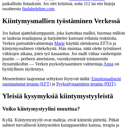
paikallisiin listauksiin. Jos olet kriisissä, soita 112 tai etsi linjoja
osoitteesta
findahelpline.com
.
Kiintymysmallien työstäminen Verkessä
Jos haluat ajattelukumppanin, joka kartoittaa mallisi, huomaa milloin
se laukeaa reaaliajassa ja harjoittelee kanssasi erilaisia reaktioita,
Verken parisuhdevalmentaja
Marie
käyttää oletuksena EFT:n ja
kiintymyssuhteen viitekehystä. Hän muistaa, mitä olette työstäneet
viikkojen aikana, joten työ kasaantuu. Jos malli viittaa vanhempiin
juuriin — perheen aineistoon, vuosikymmeniä toistuneisiin
dynamiikoihin — Verken psykodynaaminen valmentaja
Anna
on
hyödyllinen täydennys.
Menetelmien laajemmat selitykset löytyvät täältä:
Emotionaalisesti
suuntautunut terapia (EFT)
ja
Psykodynaaminen terapia (PDT)
.
Yleisiä kysymyksiä kiintymystyyleistä
Voiko kiintymystyylini muuttua?
Kyllä. Kiintymystyylit ovat malleja, eivät kiinteitä piirteitä. Pitkät
suhteet turvallisesti kiintyneiden kumppaneiden kanssa, terapia ja