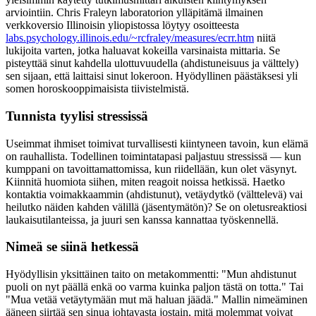
arviointiin. Chris Fraleyn laboratorion ylläpitämä ilmainen
verkkoversio Illinoisin yliopistossa löytyy osoitteesta
labs.psychology.illinois.edu/~rcfraley/measures/ecrr.htm
niitä
lukijoita varten, jotka haluavat kokeilla varsinaista mittaria. Se
pisteyttää sinut kahdella ulottuvuudella (ahdistuneisuus ja välttely)
sen sijaan, että laittaisi sinut lokeroon. Hyödyllinen päästäksesi yli
somen horoskooppimaisista tiivistelmistä.
Tunnista tyylisi stressissä
Useimmat ihmiset toimivat turvallisesti kiintyneen tavoin, kun elämä
on rauhallista. Todellinen toimintatapasi paljastuu stressissä — kun
kumppani on tavoittamattomissa, kun riidellään, kun olet väsynyt.
Kiinnitä huomiota siihen, miten reagoit noissa hetkissä. Haetko
kontaktia voimakkaammin (ahdistunut), vetäydytkö (välttelevä) vai
heilutko näiden kahden välillä (jäsentymätön)? Se on oletusreaktiosi
laukaisutilanteissa, ja juuri sen kanssa kannattaa työskennellä.
Nimeä se siinä hetkessä
Hyödyllisin yksittäinen taito on metakommentti: "Mun ahdistunut
puoli on nyt päällä enkä oo varma kuinka paljon tästä on totta." Tai
"Mua vetää vetäytymään mut mä haluan jäädä." Mallin nimeäminen
ääneen siirtää sen sinua johtavasta jostain, mitä molemmat voivat