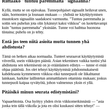
Riittääkö "tuntuu paremmalta" signaalina?
Kyllä, mutta se on epävakaa. Tunnepohjaiset signaalit heiluvat unen,
sään, hormonien ja lounaan mukaan — yhdistä ne käyttäytymisen
muutoksen signaaliin saadaksesi varmuutta. "Tuntuu paremmalta ja
soitin sen puhelun jota olin lykännyt kaksi viikkoa" on luotettavampi
kuin "tuntuu paremmalta" yksinään. Tunne voi haihtua huonona
tiistaina; puhelu on jo tehty.
Entä jos teen niitä asioita mutta tunnen yhä
ahdistusta?
Tämä on hetken aikaa normaalia. Tunteet seuraavat käyttäytymistä
viiveellä, usein viikkojen päästä. Asian tekeminen vaikka tuntisi yhä
ahdistusta sen tekemisestä on jo eräänlainen edistys — tunne ei enää
ohjaa päätöstä. Jos olet tehnyt käyttäytymisiä johdonmukaisesti
kahdeksasta kymmeneen viikkoa eikä tunnepuoli ole liikahtanut
lainkaan, harkitse laillistetun ammattilaisen ottamista mukaan; joskus
tunnepuoli kaipaa syvätyötä, johon valmennus yksin ei yllä.
Pitäisikö minun seurata edistymistäni?
Vapaaehtoista. Osa hyötyy yhden rivin viikkomerkinnästä — "asia
jonka tein tällä viikolla ja jota en olisi kuukausi sitten tehnyt" —