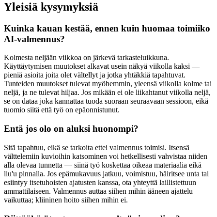
Yleisiä kysymyksiä
Kuinka kauan kestää, ennen kuin huomaa toimiiko
AI-valmennus?
Kolmesta neljään viikkoa on järkevä tarkasteluikkuna.
Käyttäytymisen muutokset alkavat usein näkyä viikolla kaksi —
pieniä asioita joita olet vältellyt ja jotka yhtäkkiä tapahtuvat.
Tunteiden muutokset tulevat myöhemmin, yleensä viikolla kolme tai
neljä, ja ne tulevat hiljaa. Jos mikään ei ole liikahtanut viikolla neljä,
se on dataa joka kannattaa tuoda suoraan seuraavaan sessioon, eikä
tuomio siitä että työ on epäonnistunut.
Entä jos olo on aluksi huonompi?
Sitä tapahtuu, eikä se tarkoita ettei valmennus toimisi. Itsensä
välttelemiin kuvioihin katsominen voi hetkellisesti vahvistaa niiden
alla olevaa tunnetta — siinä työ koskettaa oikeaa materiaalia eikä
liu'u pinnalla. Jos epämukavuus jatkuu, voimistuu, häiritsee unta tai
esiintyy itsetuhoisten ajatusten kanssa, ota yhteyttä laillistettuun
ammattilaiseen. Valmennus auttaa siihen mihin ääneen ajattelu
vaikuttaa; kliininen hoito siihen mihin ei.