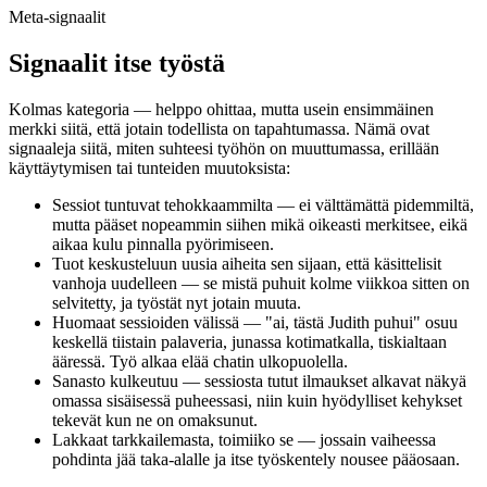
Meta-signaalit
Signaalit itse työstä
Kolmas kategoria — helppo ohittaa, mutta usein ensimmäinen
merkki siitä, että jotain todellista on tapahtumassa. Nämä ovat
signaaleja siitä, miten suhteesi työhön on muuttumassa, erillään
käyttäytymisen tai tunteiden muutoksista:
Sessiot tuntuvat tehokkaammilta — ei välttämättä pidemmiltä,
mutta pääset nopeammin siihen mikä oikeasti merkitsee, eikä
aikaa kulu pinnalla pyörimiseen.
Tuot keskusteluun uusia aiheita sen sijaan, että käsittelisit
vanhoja uudelleen — se mistä puhuit kolme viikkoa sitten on
selvitetty, ja työstät nyt jotain muuta.
Huomaat sessioiden välissä — "ai, tästä Judith puhui" osuu
keskellä tiistain palaveria, junassa kotimatkalla, tiskialtaan
ääressä. Työ alkaa elää chatin ulkopuolella.
Sanasto kulkeutuu — sessiosta tutut ilmaukset alkavat näkyä
omassa sisäisessä puheessasi, niin kuin hyödylliset kehykset
tekevät kun ne on omaksunut.
Lakkaat tarkkailemasta, toimiiko se — jossain vaiheessa
pohdinta jää taka-alalle ja itse työskentely nousee pääosaan.