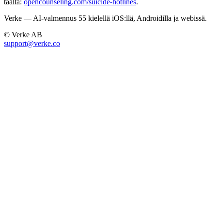
täältä:
opencounseling.com/suicide-hotlines
.
Verke — AI-valmennus 55 kielellä iOS:llä, Androidilla ja webissä.
© Verke AB
support@verke.co