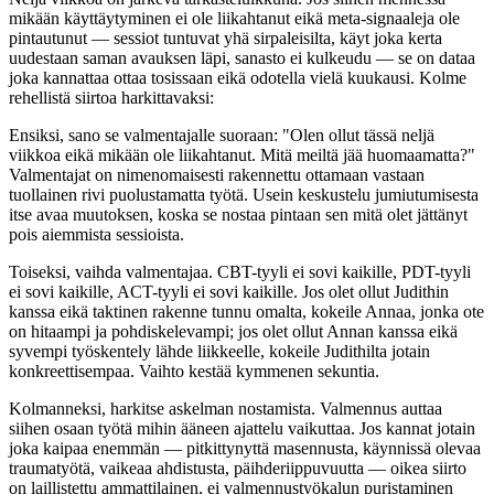
mikään käyttäytyminen ei ole liikahtanut eikä meta-signaaleja ole
pintautunut — sessiot tuntuvat yhä sirpaleisilta, käyt joka kerta
uudestaan saman avauksen läpi, sanasto ei kulkeudu — se on dataa
joka kannattaa ottaa tosissaan eikä odotella vielä kuukausi. Kolme
rehellistä siirtoa harkittavaksi:
Ensiksi, sano se valmentajalle suoraan: "Olen ollut tässä neljä
viikkoa eikä mikään ole liikahtanut. Mitä meiltä jää huomaamatta?"
Valmentajat on nimenomaisesti rakennettu ottamaan vastaan
tuollainen rivi puolustamatta työtä. Usein keskustelu jumiutumisesta
itse avaa muutoksen, koska se nostaa pintaan sen mitä olet jättänyt
pois aiemmista sessioista.
Toiseksi, vaihda valmentajaa. CBT-tyyli ei sovi kaikille, PDT-tyyli
ei sovi kaikille, ACT-tyyli ei sovi kaikille. Jos olet ollut Judithin
kanssa eikä taktinen rakenne tunnu omalta, kokeile Annaa, jonka ote
on hitaampi ja pohdiskelevampi; jos olet ollut Annan kanssa eikä
syvempi työskentely lähde liikkeelle, kokeile Judithilta jotain
konkreettisempaa. Vaihto kestää kymmenen sekuntia.
Kolmanneksi, harkitse askelman nostamista. Valmennus auttaa
siihen osaan työtä mihin ääneen ajattelu vaikuttaa. Jos kannat jotain
joka kaipaa enemmän — pitkittynyttä masennusta, käynnissä olevaa
traumatyötä, vaikeaa ahdistusta, päihderiippuvuutta — oikea siirto
on laillistettu ammattilainen, ei valmennustyökalun puristaminen