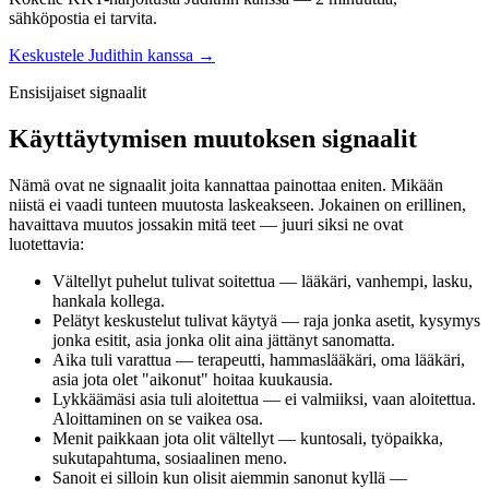
sähköpostia ei tarvita.
Keskustele Judithin kanssa →
Ensisijaiset signaalit
Käyttäytymisen muutoksen signaalit
Nämä ovat ne signaalit joita kannattaa painottaa eniten. Mikään
niistä ei vaadi tunteen muutosta laskeakseen. Jokainen on erillinen,
havaittava muutos jossakin mitä teet — juuri siksi ne ovat
luotettavia:
Vältellyt puhelut tulivat soitettua — lääkäri, vanhempi, lasku,
hankala kollega.
Pelätyt keskustelut tulivat käytyä — raja jonka asetit, kysymys
jonka esitit, asia jonka olit aina jättänyt sanomatta.
Aika tuli varattua — terapeutti, hammaslääkäri, oma lääkäri,
asia jota olet "aikonut" hoitaa kuukausia.
Lykkäämäsi asia tuli aloitettua — ei valmiiksi, vaan aloitettua.
Aloittaminen on se vaikea osa.
Menit paikkaan jota olit vältellyt — kuntosali, työpaikka,
sukutapahtuma, sosiaalinen meno.
Sanoit ei silloin kun olisit aiemmin sanonut kyllä —