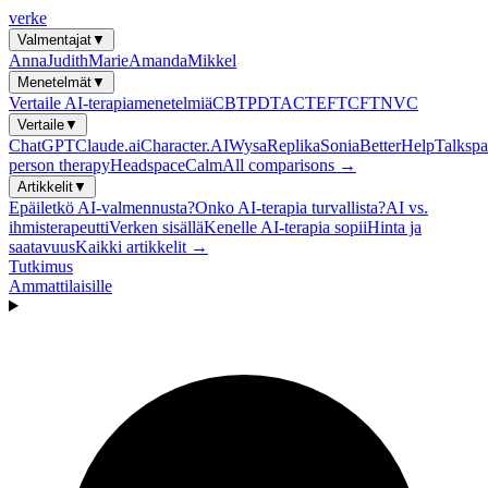
verke
Valmentajat
▼
Anna
Judith
Marie
Amanda
Mikkel
Menetelmät
▼
Vertaile AI-terapiamenetelmiä
CBT
PDT
ACT
EFT
CFT
NVC
Vertaile
▼
ChatGPT
Claude.ai
Character.AI
Wysa
Replika
Sonia
BetterHelp
Talkspa
person therapy
Headspace
Calm
All comparisons →
Artikkelit
▼
Epäiletkö AI-valmennusta?
Onko AI-terapia turvallista?
AI vs.
ihmisterapeutti
Verken sisällä
Kenelle AI-terapia sopii
Hinta ja
saatavuus
Kaikki artikkelit →
Tutkimus
Ammattilaisille