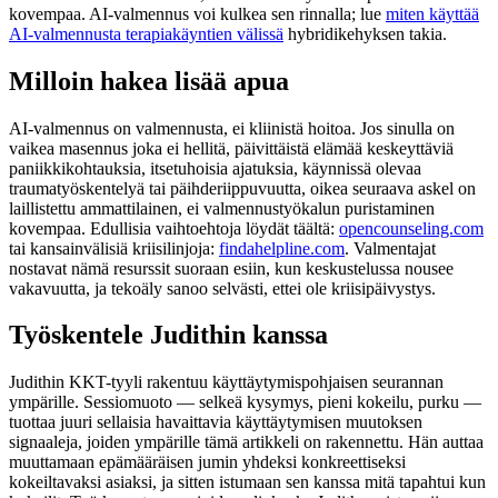
kovempaa. AI-valmennus voi kulkea sen rinnalla; lue
miten käyttää
AI-valmennusta terapiakäyntien välissä
hybridikehyksen takia.
Milloin hakea lisää apua
AI-valmennus on valmennusta, ei kliinistä hoitoa. Jos sinulla on
vaikea masennus joka ei hellitä, päivittäistä elämää keskeyttäviä
paniikkikohtauksia, itsetuhoisia ajatuksia, käynnissä olevaa
traumatyöskentelyä tai päihderiippuvuutta, oikea seuraava askel on
laillistettu ammattilainen, ei valmennustyökalun puristaminen
kovempaa. Edullisia vaihtoehtoja löydät täältä:
opencounseling.com
tai kansainvälisiä kriisilinjoja:
findahelpline.com
. Valmentajat
nostavat nämä resurssit suoraan esiin, kun keskustelussa nousee
vakavuutta, ja tekoäly sanoo selvästi, ettei ole kriisipäivystys.
Työskentele Judithin kanssa
Judithin KKT-tyyli rakentuu käyttäytymispohjaisen seurannan
ympärille. Sessiomuoto — selkeä kysymys, pieni kokeilu, purku —
tuottaa juuri sellaisia havaittavia käyttäytymisen muutoksen
signaaleja, joiden ympärille tämä artikkeli on rakennettu. Hän auttaa
muuttamaan epämääräisen jumin yhdeksi konkreettiseksi
kokeiltavaksi asiaksi, ja sitten istumaan sen kanssa mitä tapahtui kun