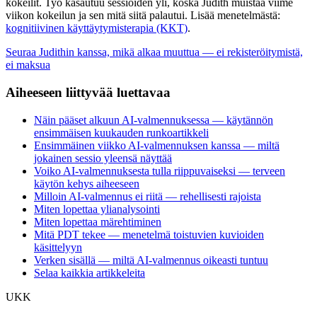
kokeilit. Työ kasautuu sessioiden yli, koska Judith muistaa viime
viikon kokeilun ja sen mitä siitä palautui. Lisää menetelmästä:
kognitiivinen käyttäytymisterapia (KKT)
.
Seuraa Judithin kanssa, mikä alkaa muuttua — ei rekisteröitymistä,
ei maksua
Aiheeseen liittyvää luettavaa
Näin pääset alkuun AI-valmennuksessa — käytännön
ensimmäisen kuukauden runkoartikkeli
Ensimmäinen viikko AI-valmennuksen kanssa — miltä
jokainen sessio yleensä näyttää
Voiko AI-valmennuksesta tulla riippuvaiseksi — terveen
käytön kehys aiheeseen
Milloin AI-valmennus ei riitä — rehellisesti rajoista
Miten lopettaa ylianalysointi
Miten lopettaa märehtiminen
Mitä PDT tekee — menetelmä toistuvien kuvioiden
käsittelyyn
Verken sisällä — miltä AI-valmennus oikeasti tuntuu
Selaa kaikkia artikkeleita
UKK