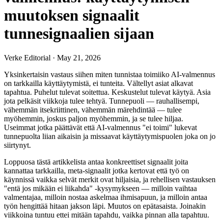
muutoksen signaalit
tunnesignaalien sijaan
Verke Editorial
·
May 21, 2026
Yksinkertaisin vastaus siihen miten tunnistaa toimiiko AI-valmennus
on tarkkailla käyttäytymistä, ei tunteita. Vältellyt asiat alkavat
tapahtua. Puhelut tulevat soitettua. Keskustelut tulevat käytyä. Asia
jota pelkäsit viikkoja tulee tehtyä. Tunnepuoli — rauhallisempi,
vähemmän itsekriittinen, vähemmän märehdintää — tulee
myöhemmin, joskus paljon myöhemmin, ja se tulee hiljaa.
Useimmat jotka päättävät että AI-valmennus "ei toimi" lukevat
tunnepuolta liian aikaisin ja missaavat käyttäytymispuolen joka on jo
siirtynyt.
Loppuosa tästä artikkelista antaa konkreettiset signaalit joita
kannattaa tarkkailla, meta-signaalit jotka kertovat että työ on
käynnissä vaikka selvät merkit ovat hiljaisia, ja rehellisen vastauksen
"entä jos mikään ei liikahda" -kysymykseen — milloin vaihtaa
valmentajaa, milloin nostaa askelmaa ihmisapuun, ja milloin antaa
työn hengittää hitaan jakson läpi. Muutos on epätasaista. Joinakin
viikkoina tuntuu ettei mitään tapahdu, vaikka pinnan alla tapahtuu.