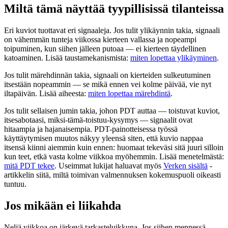
Miltä tämä näyttää tyypillisissä tilanteissa
Eri kuviot tuottavat eri signaaleja. Jos tulit ylikäynnin takia, signaali
on vähemmän tunteja viikossa kierteen vallassa ja nopeampi
toipuminen, kun siihen jälleen putoaa — ei kierteen täydellinen
katoaminen. Lisää taustamekanismista:
miten lopettaa ylikäyminen
.
Jos tulit märehdinnän takia, signaali on kierteiden sulkeutuminen
itsestään nopeammin — se mikä ennen vei kolme päivää, vie nyt
iltapäivän. Lisää aiheesta:
miten lopettaa märehdintä
.
Jos tulit sellaisen jumin takia, johon PDT auttaa — toistuvat kuviot,
itsesabotaasi, miksi-tämä-toistuu-kysymys — signaalit ovat
hitaampia ja hajanaisempia. PDT-painotteisessa työssä
käyttäytymisen muutos näkyy yleensä siten, että kuvio nappaa
itsensä kiinni aiemmin kuin ennen: huomaat tekeväsi sitä juuri silloin
kun teet, etkä vasta kolme viikkoa myöhemmin. Lisää menetelmästä:
mitä PDT tekee
. Useimmat lukijat haluavat myös
Verken sisältä
-
artikkelin siitä, miltä toimivan valmennuksen kokemuspuoli oikeasti
tuntuu.
Jos mikään ei liikahda
Neljä viikkoa on järkevä tarkasteluikkuna. Jos siihen mennessä