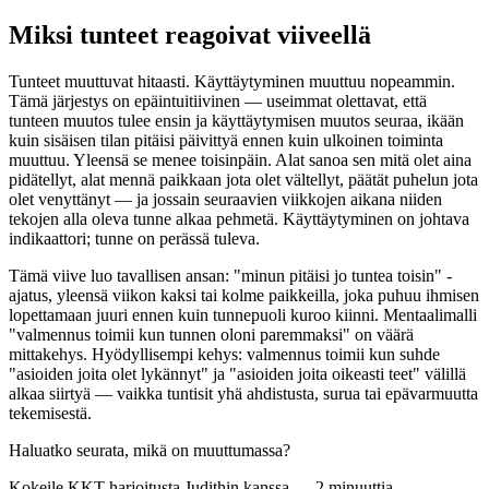
Miksi tunteet reagoivat viiveellä
Tunteet muuttuvat hitaasti. Käyttäytyminen muuttuu nopeammin.
Tämä järjestys on epäintuitiivinen — useimmat olettavat, että
tunteen muutos tulee ensin ja käyttäytymisen muutos seuraa, ikään
kuin sisäisen tilan pitäisi päivittyä ennen kuin ulkoinen toiminta
muuttuu. Yleensä se menee toisinpäin. Alat sanoa sen mitä olet aina
pidätellyt, alat mennä paikkaan jota olet vältellyt, päätät puhelun jota
olet venyttänyt — ja jossain seuraavien viikkojen aikana niiden
tekojen alla oleva tunne alkaa pehmetä. Käyttäytyminen on johtava
indikaattori; tunne on perässä tuleva.
Tämä viive luo tavallisen ansan: "minun pitäisi jo tuntea toisin" -
ajatus, yleensä viikon kaksi tai kolme paikkeilla, joka puhuu ihmisen
lopettamaan juuri ennen kuin tunnepuoli kuroo kiinni. Mentaalimalli
"valmennus toimii kun tunnen oloni paremmaksi" on väärä
mittakehys. Hyödyllisempi kehys: valmennus toimii kun suhde
"asioiden joita olet lykännyt" ja "asioiden joita oikeasti teet" välillä
alkaa siirtyä — vaikka tuntisit yhä ahdistusta, surua tai epävarmuutta
tekemisestä.
Haluatko seurata, mikä on muuttumassa?
Kokeile KKT-harjoitusta Judithin kanssa — 2 minuuttia,