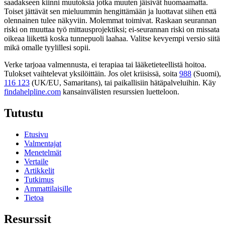
saadakseen kiinni muutoksia jotka muuten jäisivät huomaamatta.
Toiset jättävät sen mieluummin hengittämään ja luottavat siihen että
olennainen tulee näkyviin. Molemmat toimivat. Raskaan seurannan
riski on muuttaa työ mittausprojektiksi; ei-seurannan riski on missata
oikeaa liikettä koska tunnepuoli laahaa. Valitse kevyempi versio siitä
mikä omalle tyylillesi sopii.
Verke tarjoaa valmennusta, ei terapiaa tai lääketieteellistä hoitoa.
Tulokset vaihtelevat yksilöittäin. Jos olet kriisissä, soita
988
(Suomi),
116 123
(UK/EU, Samaritans),
tai paikallisiin hätäpalveluihin. Käy
findahelpline.com
kansainvälisten resurssien luetteloon.
Tutustu
Etusivu
Valmentajat
Menetelmät
Vertaile
Artikkelit
Tutkimus
Ammattilaisille
Tietoa
Resurssit