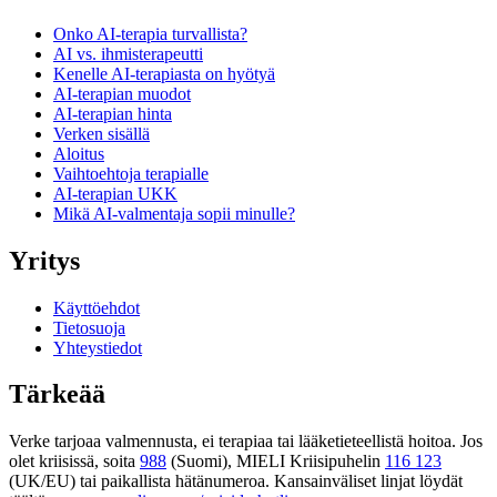
Onko AI-terapia turvallista?
AI vs. ihmisterapeutti
Kenelle AI-terapiasta on hyötyä
AI-terapian muodot
AI-terapian hinta
Verken sisällä
Aloitus
Vaihtoehtoja terapialle
AI-terapian UKK
Mikä AI-valmentaja sopii minulle?
Yritys
Käyttöehdot
Tietosuoja
Yhteystiedot
Tärkeää
Verke tarjoaa valmennusta, ei terapiaa tai lääketieteellistä hoitoa. Jos
olet kriisissä, soita
988
(Suomi), MIELI Kriisipuhelin
116 123
(UK/EU) tai paikallista hätänumeroa. Kansainväliset linjat löydät