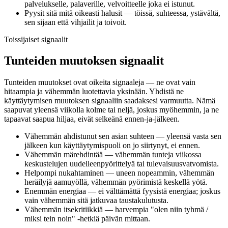
palvelukselle, palaverille, velvoitteelle joka ei istunut.
Pyysit sitä mitä oikeasti halusit — töissä, suhteessa, ystävältä,
sen sijaan että vihjailit ja toivoit.
Toissijaiset signaalit
Tunteiden muutoksen signaalit
Tunteiden muutokset ovat oikeita signaaleja — ne ovat vain
hitaampia ja vähemmän luotettavia yksinään. Yhdistä ne
käyttäytymisen muutoksen signaaliin saadaksesi varmuutta. Nämä
saapuvat yleensä viikolla kolme tai neljä, joskus myöhemmin, ja ne
tapaavat saapua hiljaa, eivät selkeänä ennen-ja-jälkeen.
Vähemmän ahdistunut sen asian suhteen — yleensä vasta sen
jälkeen kun käyttäytymispuoli on jo siirtynyt, ei ennen.
Vähemmän märehdintää — vähemmän tunteja viikossa
keskustelujen uudelleenpyörittelyä tai tulevaisuusvatvomista.
Helpompi nukahtaminen — uneen nopeammin, vähemmän
heräilyjä aamuyöllä, vähemmän pyörimistä keskellä yötä.
Enemmän energiaa — ei välttämättä fyysistä energiaa; joskus
vain vähemmän sitä jatkuvaa taustakulutusta.
Vähemmän itsekritiikkiä — harvempia "olen niin tyhmä /
miksi tein noin" -hetkiä päivän mittaan.