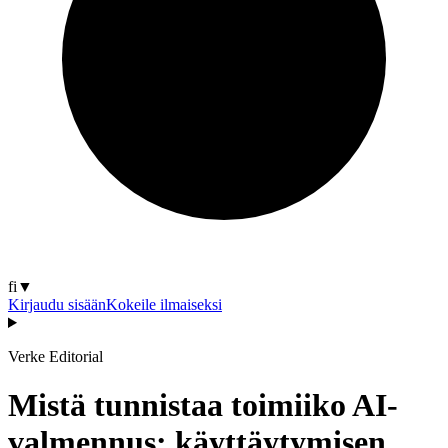
fi
▼
Kirjaudu sisään
Kokeile ilmaiseksi
Verke Editorial
Mistä tunnistaa toimiiko AI-
valmennus: käyttäytymisen