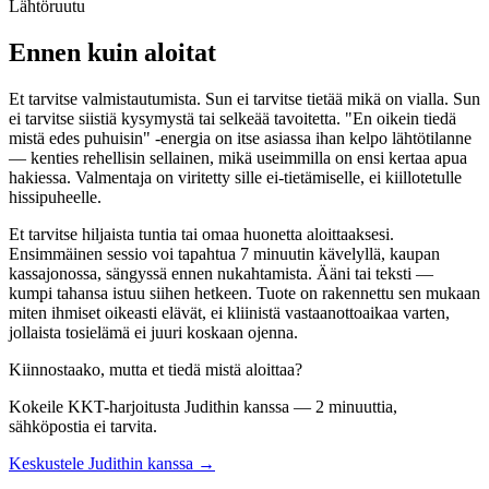
Lähtöruutu
Ennen kuin aloitat
Et tarvitse valmistautumista. Sun ei tarvitse tietää mikä on vialla. Sun
ei tarvitse siistiä kysymystä tai selkeää tavoitetta. "En oikein tiedä
mistä edes puhuisin" -energia on itse asiassa ihan kelpo lähtötilanne
— kenties rehellisin sellainen, mikä useimmilla on ensi kertaa apua
hakiessa. Valmentaja on viritetty sille ei-tietämiselle, ei kiillotetulle
hissipuheelle.
Et tarvitse hiljaista tuntia tai omaa huonetta aloittaaksesi.
Ensimmäinen sessio voi tapahtua 7 minuutin kävelyllä, kaupan
kassajonossa, sängyssä ennen nukahtamista. Ääni tai teksti —
kumpi tahansa istuu siihen hetkeen. Tuote on rakennettu sen mukaan
miten ihmiset oikeasti elävät, ei kliinistä vastaanottoaikaa varten,
jollaista tosielämä ei juuri koskaan ojenna.
Kiinnostaako, mutta et tiedä mistä aloittaa?
Kokeile KKT-harjoitusta Judithin kanssa — 2 minuuttia,
sähköpostia ei tarvita.
Keskustele Judithin kanssa →