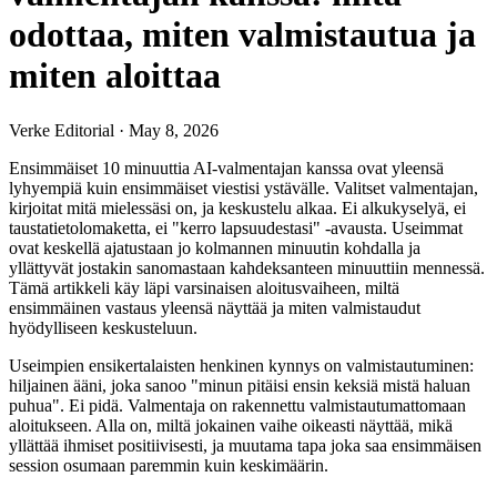
odottaa, miten valmistautua ja
miten aloittaa
Verke Editorial
·
May 8, 2026
Ensimmäiset 10 minuuttia AI-valmentajan kanssa ovat yleensä
lyhyempiä kuin ensimmäiset viestisi ystävälle. Valitset valmentajan,
kirjoitat mitä mielessäsi on, ja keskustelu alkaa. Ei alkukyselyä, ei
taustatietolomaketta, ei "kerro lapsuudestasi" -avausta. Useimmat
ovat keskellä ajatustaan jo kolmannen minuutin kohdalla ja
yllättyvät jostakin sanomastaan kahdeksanteen minuuttiin mennessä.
Tämä artikkeli käy läpi varsinaisen aloitusvaiheen, miltä
ensimmäinen vastaus yleensä näyttää ja miten valmistaudut
hyödylliseen keskusteluun.
Useimpien ensikertalaisten henkinen kynnys on valmistautuminen:
hiljainen ääni, joka sanoo "minun pitäisi ensin keksiä mistä haluan
puhua". Ei pidä. Valmentaja on rakennettu valmistautumattomaan
aloitukseen. Alla on, miltä jokainen vaihe oikeasti näyttää, mikä
yllättää ihmiset positiivisesti, ja muutama tapa joka saa ensimmäisen
session osumaan paremmin kuin keskimäärin.