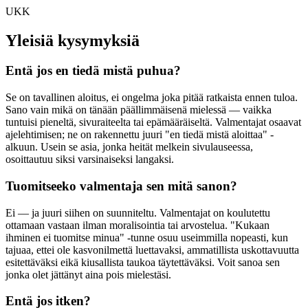
UKK
Yleisiä kysymyksiä
Entä jos en tiedä mistä puhua?
Se on tavallinen aloitus, ei ongelma joka pitää ratkaista ennen tuloa.
Sano vain mikä on tänään päällimmäisenä mielessä — vaikka
tuntuisi pieneltä, sivuraiteelta tai epämääräiseltä. Valmentajat osaavat
ajelehtimisen; ne on rakennettu juuri "en tiedä mistä aloittaa" -
alkuun. Usein se asia, jonka heität melkein sivulauseessa,
osoittautuu siksi varsinaiseksi langaksi.
Tuomitseeko valmentaja sen mitä sanon?
Ei — ja juuri siihen on suunniteltu. Valmentajat on koulutettu
ottamaan vastaan ilman moralisointia tai arvostelua. "Kukaan
ihminen ei tuomitse minua" -tunne osuu useimmilla nopeasti, kun
tajuaa, ettei ole kasvonilmettä luettavaksi, ammatillista uskottavuutta
esitettäväksi eikä kiusallista taukoa täytettäväksi. Voit sanoa sen
jonka olet jättänyt aina pois mielestäsi.
Entä jos itken?