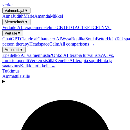
verke
Valmentajat
▼
Anna
Judith
Marie
Amanda
Mikkel
Menetelmät
▼
Vertaile AI-terapiamenetelmiä
CBT
PDT
ACT
EFT
CFT
NVC
Vertaile
▼
ChatGPT
Claude.ai
Character.AI
Wysa
Replika
Sonia
BetterHelp
Talkspa
person therapy
Headspace
Calm
All comparisons →
Artikkelit
▼
Epäiletkö AI-valmennusta?
Onko AI-terapia turvallista?
AI vs.
ihmisterapeutti
Verken sisällä
Kenelle AI-terapia sopii
Hinta ja
saatavuus
Kaikki artikkelit →
Tutkimus
Ammattilaisille