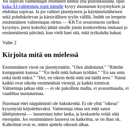
Jos sopivan valmentajan etsiminen tuntuu yhä pullonkaulalta, opas
kuka AI-valmentaja sopii minulle
kysyy muutaman kysymyksen ja
ehdottaa sopivaa. Ja jos valitset jäsentyneen ja käytännönläheisen
sekä pohdiskelevan ja kärsivällisen tyylin välillä, Judith on lempein
ensimmäisen valmentajan oletus — KKT:n sessiomuoto (selkeä
kysymys, pieni kokeilu) jättää sinulle jotain konkreettista mukaasi jo
ensimmäisenä päivänä, kun vielä haet sitä, mitä työkalulta haluat.
Vaihe 2
Kirjoita mitä on mielessä
Ensimmäinen viesti on jäsentymätön. "Olen ahdistunut." "Riitelin
kumppanini kanssa." "En tiedä mitä haluan työltäni." "En saa unta
enkä tiedä miksi." "Hei, en oikein tiedä mitä mä täällä teen." Nämä
kaikki ovat oikeita ensimmäisiä viestejä, ja kaikki toimivat.
Valmentaja jatkaa siitä — ei ole pakollista mallia, ei avausrituaalia, ei
vaadittua taustatarinaa.
Huomaat ettei näppäimistö ole hakukenttä. Ei ole yhtä "oikeaa"
kysymystä kirjoitettavaksi. Valmentaja ottaa sen mitä sanot
lähtöpisteenä — lauseestasi tulee lanka, ja keskustelu vetää siitä
eteenpäin. Jos ensimmäinen lauseesi on katkelma, se on ihan ok.
Katkelmat ovat se, miten ajattelu oikeasti alkaa.