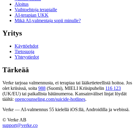
Aloitus
Vaihtoehtoja terapialle
AI-terapian UKK
Mikä AI-valmentaja sopii minulle?
Yritys
Käyttöehdot
Tietosuoja
Yhteystiedot
Tärkeää
Verke tarjoaa valmennusta, ei terapiaa tai lääketieteellistä hoitoa. Jos
olet kriisissä, soita
988
(Suomi), MIELI Kriisipuhelin
116 123
(UK/EU) tai paikallista hätänumeroa. Kansainväliset linjat löydät
täältä:
opencounseling.com/suicide-hotlines
.
Verke — AI-valmennus 55 kielellä iOS:llä, Androidilla ja webissä.
© Verke AB
support@verke.co