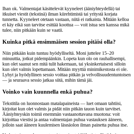
Ihan ok. Valmentajat käsittelevät kyyneleet (ääniyhteydellä) tai
itkuiset viestit (tekstinä) ilman kiirehtimistä tai yritystä korjata
tunnetta. Kyyneleet otetaan vastaan, niitä ei ratkaista. Mitään kelloa
ei käy eikä sun tarvitse esittää koottua — voit istua sen kanssa mikä
tulee, niin pitkään kuin se vaatii.
Kuinka pitkä ensimmäisen session pitäisi olla?
Niin pitkään kuin tuntuu hyödylliseltä. Moni juttelee 15–20
minuuttia, jotkut pidempäänkin. Lopeta kun olo on rauhallisempi,
kun olet saanut sen mitä tulit hakemaan, tai yksinkertaisesti silloin
kun olet valmis lopettamaan. Mitään myyttiä minimikestosta ei ole.
Lyhyt ja hyödyllinen sessio voittaa pitkän ja velvollisuudentuntoisen
— ja seuraava sessio jatkaa siitä, mihin tämä jäi.
Voinko vain kuunnella enkä puhua?
Tekstitila on luonnostaan matalapaineista — luet omaan tahtiisi,
kirjoitat kun olet valmis ja pidät niin pitkän tauon kuin tarvitset.
Ääniyhteyskin toimii enemmän vastaanottavana muotona: voit
kirjoittaa viestisi ja antaa valmentajan puhua vastauksen ääneen,
jolloin saat ääneen kuulemisen läsnäolon ilman painetta puhua itse.