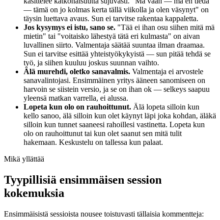
käsittelee katkonaisuutta sujuvasti. "Mä vaan — mä en tiedä
— tämä on jo kolmas kerta tällä viikolla ja olen väsynyt" on
täysin luettava avaus. Sun ei tarvitse rakentaa kappaletta.
Jos kysymys ei istu, sano se.
"Tää ei ihan osu siihen mitä mä
mietin" tai "voitaisko lähestyä tätä eri kulmasta" on aivan
luvallinen siirto. Valmentaja säätää suuntaa ilman draamaa.
Sun ei tarvitse esittää yhteistyökykyistä — sun pitää tehdä se
työ, ja siihen kuuluu joskus suunnan vaihto.
Älä murehdi, oletko sanavalmis.
Valmentaja ei arvostele
sanavalintojasi. Ensimmäinen yritys ääneen sanomiseen on
harvoin se siistein versio, ja se on ihan ok — selkeys saapuu
yleensä matkan varrella, ei alussa.
Lopeta kun olo on rauhoittunut.
Älä lopeta silloin kun
kello sanoo, älä silloin kun olet käynyt läpi joka kohdan, äläkä
silloin kun tunnet saaneesi rahoillesi vastinetta. Lopeta kun
olo on rauhoittunut tai kun olet saanut sen mitä tulit
hakemaan. Keskustelu on tallessa kun palaat.
Mikä yllättää
Tyypillisiä ensimmäisen session
kokemuksia
Ensimmäisistä sessioista nousee toistuvasti tällaisia kommentteja: