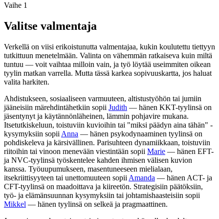
Vaihe 1
Valitse valmentaja
Verkellä on viisi erikoistunutta valmentajaa, kukin koulutettu tiettyyn
tutkittuun menetelmään. Valinta on vähemmän ratkaiseva kuin miltä
tuntuu — voit vaihtaa milloin vain, ja työ löytää useimmiten oikean
tyylin matkan varrella. Mutta tässä karkea sopivuuskartta, jos haluat
valita harkiten.
Ahdistukseen, sosiaaliseen varmuuteen, altistustyöhön tai jumiin
jääneisiin märehdintähetkiin sopii
Judith
— hänen KKT-tyylinsä on
jäsentynyt ja käytännönläheinen, lämmin pohjavire mukana.
Itsetutkiskeluun, toistuviin kuvioihin tai "miksi päädyn aina tähän" -
kysymyksiin sopii
Anna
— hänen psykodynaaminen tyylinsä on
pohdiskeleva ja kärsivällinen. Parisuhteen dynamiikkaan, toistuviin
riitoihin tai vinoon menevään viestintään sopii
Marie
— hänen EFT-
ja NVC-tyylinsä työskentelee kahden ihmisen välisen kuvion
kanssa. Työuupumukseen, masentuneeseen mielialaan,
itsekriittisyyteen tai unettomuuteen sopii
Amanda
— hänen ACT- ja
CFT-tyylinsä on maadoittava ja kiireetön. Strategisiin päätöksiin,
työ- ja elämänsuunnan kysymyksiin tai johtamishaasteisiin sopii
Mikkel
— hänen tyylinsä on selkeä ja pragmaattinen.