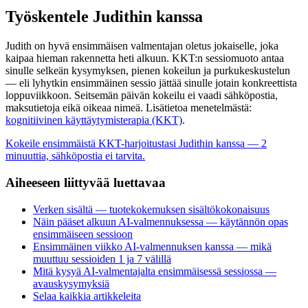
Työskentele Judithin kanssa
Judith on hyvä ensimmäisen valmentajan oletus jokaiselle, joka
kaipaa hieman rakennetta heti alkuun. KKT:n sessiomuoto antaa
sinulle selkeän kysymyksen, pienen kokeilun ja purkukeskustelun
— eli lyhytkin ensimmäinen sessio jättää sinulle jotain konkreettista
loppuviikkoon. Seitsemän päivän kokeilu ei vaadi sähköpostia,
maksutietoja eikä oikeaa nimeä. Lisätietoa menetelmästä:
kognitiivinen käyttäytymisterapia (KKT)
.
Kokeile ensimmäistä KKT-harjoitustasi Judithin kanssa — 2
minuuttia, sähköpostia ei tarvita.
Aiheeseen liittyvää luettavaa
Verken sisältä — tuotekokemuksen sisältökokonaisuus
Näin pääset alkuun AI-valmennuksessa — käytännön opas
ensimmäiseen sessioon
Ensimmäinen viikko AI-valmennuksen kanssa — mikä
muuttuu sessioiden 1 ja 7 välillä
Mitä kysyä AI-valmentajalta ensimmäisessä sessiossa —
avauskysymyksiä
Selaa kaikkia artikkeleita