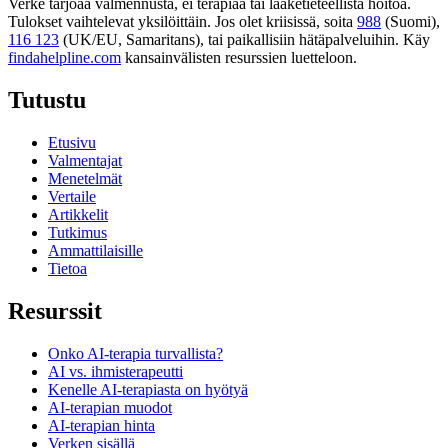
Verke tarjoaa valmennusta, ei terapiaa tai lääketieteellistä hoitoa.
Tulokset vaihtelevat yksilöittäin. Jos olet kriisissä, soita
988
(Suomi),
116 123
(UK/EU, Samaritans),
tai paikallisiin hätäpalveluihin. Käy
findahelpline.com
kansainvälisten resurssien luetteloon.
Tutustu
Etusivu
Valmentajat
Menetelmät
Vertaile
Artikkelit
Tutkimus
Ammattilaisille
Tietoa
Resurssit
Onko AI-terapia turvallista?
AI vs. ihmisterapeutti
Kenelle AI-terapiasta on hyötyä
AI-terapian muodot
AI-terapian hinta
Verken sisällä