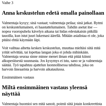
Vaihe 3
Anna keskustelun edetä omalla painollaan
Valmentaja kysyy; sinä vastaat; valmentaja peilaa; sinä jatkat. Rytmi
on keskustelumainen, ei haastattelumainen. Tahdin asetat itse —
nopea vuoropuhelu kävelyn aikana tai hidas edestakaisin pitkillä
tauoilla, kun istut juuri lukemasi äärellä. Mitään asialistaa ei ole, joka
pitäisi ehtiä käymään läpi.
Voit vaihtaa aihetta kesken keskustelun, muuttaa mieltäsi siitä mitä
yrität selvittää, tai lopettaa langan joka ei johda mihinkään.
Valmentaja seuraa sinne minne menet ilman että pitää kiinni
alkuperäisestä suunnasta. Jos kysymys ei istu, sano se ja valmentaja
säätää. Työ tapahtuu ajattelun luonnollisessa tahdissa, joka on
harvoin lineaarista ja harvoin aikataulussa.
Ensimmäinen vastaus
Miltä ensimmäinen vastaus yleensä
näyttää
Valmentaja huomioi sen mitä sanoit, poimii siitä jotain konkreettista