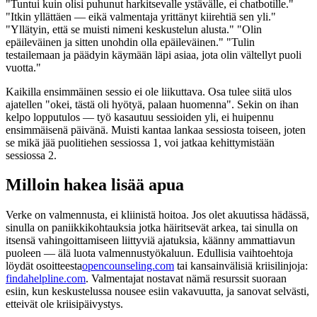
"Tuntui kuin olisi puhunut harkitsevalle ystävälle, ei chatbotille."
"Itkin yllättäen — eikä valmentaja yrittänyt kiirehtiä sen yli."
"Yllätyin, että se muisti nimeni keskustelun alusta." "Olin
epäileväinen ja sitten unohdin olla epäileväinen." "Tulin
testailemaan ja päädyin käymään läpi asiaa, jota olin vältellyt puoli
vuotta."
Kaikilla ensimmäinen sessio ei ole liikuttava. Osa tulee siitä ulos
ajatellen "okei, tästä oli hyötyä, palaan huomenna". Sekin on ihan
kelpo lopputulos — työ kasautuu sessioiden yli, ei huipennu
ensimmäisenä päivänä. Muisti kantaa lankaa sessiosta toiseen, joten
se mikä jää puolitiehen sessiossa 1, voi jatkaa kehittymistään
sessiossa 2.
Milloin hakea lisää apua
Verke on valmennusta, ei kliinistä hoitoa. Jos olet akuutissa hädässä,
sinulla on paniikkikohtauksia jotka häiritsevät arkea, tai sinulla on
itsensä vahingoittamiseen liittyviä ajatuksia, käänny ammattiavun
puoleen — älä luota valmennustyökaluun. Edullisia vaihtoehtoja
löydät osoitteesta
opencounseling.com
tai kansainvälisiä kriisilinjoja:
findahelpline.com
. Valmentajat nostavat nämä resurssit suoraan
esiin, kun keskustelussa nousee esiin vakavuutta, ja sanovat selvästi,
etteivät ole kriisipäivystys.