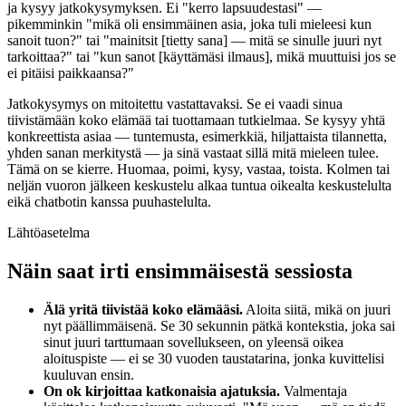
ja kysyy jatkokysymyksen. Ei "kerro lapsuudestasi" —
pikemminkin "mikä oli ensimmäinen asia, joka tuli mieleesi kun
sanoit tuon?" tai "mainitsit [tietty sana] — mitä se sinulle juuri nyt
tarkoittaa?" tai "kun sanot [käyttämäsi ilmaus], mikä muuttuisi jos se
ei pitäisi paikkaansa?"
Jatkokysymys on mitoitettu vastattavaksi. Se ei vaadi sinua
tiivistämään koko elämää tai tuottamaan tutkielmaa. Se kysyy yhtä
konkreettista asiaa — tuntemusta, esimerkkiä, hiljattaista tilannetta,
yhden sanan merkitystä — ja sinä vastaat sillä mitä mieleen tulee.
Tämä on se kierre. Huomaa, poimi, kysy, vastaa, toista. Kolmen tai
neljän vuoron jälkeen keskustelu alkaa tuntua oikealta keskustelulta
eikä chatbotin kanssa puuhastelulta.
Lähtöasetelma
Näin saat irti ensimmäisestä sessiosta
Älä yritä tiivistää koko elämääsi.
Aloita siitä, mikä on juuri
nyt päällimmäisenä. Se 30 sekunnin pätkä kontekstia, joka sai
sinut juuri tarttumaan sovellukseen, on yleensä oikea
aloituspiste — ei se 30 vuoden taustatarina, jonka kuvittelisi
kuuluvan ensin.
On ok kirjoittaa katkonaisia ajatuksia.
Valmentaja