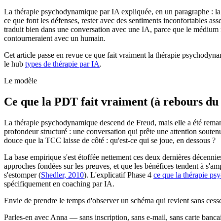
La thérapie psychodynamique par IA expliquée, en un paragraphe : la
ce que font les défenses, rester avec des sentiments inconfortables asse
traduit bien dans une conversation avec une IA, parce que le médium rel
contourneraient avec un humain.
Cet article passe en revue ce que fait vraiment la thérapie psychodyna
le hub
types de thérapie par IA
.
Le modèle
Ce que la PDT fait vraiment (à rebours du 
La thérapie psychodynamique descend de Freud, mais elle a été remaniée
profondeur structuré : une conversation qui prête une attention soutenu
douce que la TCC laisse de côté : qu'est-ce qui se joue, en dessous ?
La base empirique s'est étoffée nettement ces deux dernières décenni
approches fondées sur les preuves, et que les bénéfices tendent à s'amp
s'estomper
(
Shedler, 2010
)
. L'explicatif Phase 4
ce que la thérapie ps
spécifiquement en coaching par IA.
Envie de prendre le temps d'observer un schéma qui revient sans cess
Parles-en avec Anna — sans inscription, sans e-mail, sans carte bancai