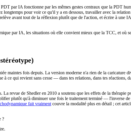
 PDT par IA fonctionne par les mêmes gestes centraux que la PDT humai
z longtemps pour voir ce qu'il y a en dessous, travailler avec la relation
ève avant tout de la réflexion plutôt que de l'action, et écrire à une IA
mique par IA, les situations où elle convient mieux que la TCC, et où se
stéréotype)
 maintes fois depuis. La version moderne n'a rien de la caricature diva
e à ce qui revient sans cesse — dans tes relations, dans tes réactions, da
es. La revue de Shedler en 2010 a soutenu que les effets de la thérapi
lifier plutôt qu'à diminuer une fois le traitement terminé — l'inverse d
ychodynamique fait vraiment
couvre la modalité plus en détail ; cet arti
e ?
re.