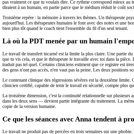
pas vraiment ce que tu voulais dire. Ce rythme correspond mieux au tr
diraient à un humain, en partie parce que le médium réduit le coût soci
Troisième repère : la mémoire à travers les thèmes. Un thérapeute psyc
aujourd'hui. Les thérapeutes humains le font avec des notes et une bo
bien plus tôt quand le coach tient l'ensemble du fil d'un seul tenant.
Là où la PDT menée par un humain l'empo
Le travail de transfert incarné est la limite la plus claire. Une partie
que tu vis cela, et que le thérapeute le travaille avec toi dans la piè
traduit pas tel quel. Certains cliniciens estiment que ce registre est ir
des gens n'ont pas accès, n'en vaut pas la peine. Les deux positions so
Le contenant clinique des régressions sévères est la deuxième limite. Q
clinicien certifié, capable de tenir le travail en sécurité, compte plus q
La troisième dimension, c'est la continuité relationnelle sur plusieur
dans les deux sens — devient partie intégrante du traitement. La mémo
copie de la version humaine.
Ce que les séances avec Anna tendent à pr
Le travail ne produit pas de percées en trois semaines sur une phobie. 