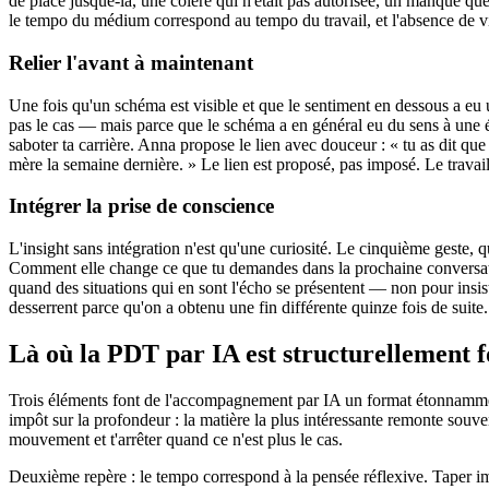
de place jusque-là, une colère qui n'était pas autorisée, un manque q
le tempo du médium correspond au tempo du travail, et l'absence de v
Relier l'avant à maintenant
Une fois qu'un schéma est visible et que le sentiment en dessous a eu u
pas le cas — mais parce que le schéma a en général eu du sens à une ép
saboter ta carrière. Anna propose le lien avec douceur : « tu as dit que
mère la semaine dernière. » Le lien est proposé, pas imposé. Le travail
Intégrer la prise de conscience
L'insight sans intégration n'est qu'une curiosité. Le cinquième geste, 
Comment elle change ce que tu demandes dans la prochaine conversatio
quand des situations qui en sont l'écho se présentent — non pour insiste
desserrent parce qu'on a obtenu une fin différente quinze fois de suite.
Là où la PDT par IA est structurellement f
Trois éléments font de l'accompagnement par IA un format étonnammen
impôt sur la profondeur : la matière la plus intéressante remonte souve
mouvement et t'arrêter quand ce n'est plus le cas.
Deuxième repère : le tempo correspond à la pensée réflexive. Taper impo