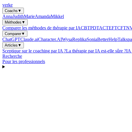
verke
Coachs
▼
Anna
Judith
Marie
Amanda
Mikkel
Méthodes
▼
Comparer les méthodes de thérapie par IA
CBT
PDT
ACT
EFT
CFT
N
Comparer
▼
ChatGPT
Claude.ai
Character.AI
Wysa
Replika
Sonia
BetterHelp
Talkspa
Articles
▼
Sceptique sur le coaching par IA ?
La thérapie par IA est-elle sûre ?
IA
Recherche
Pour les professionnels