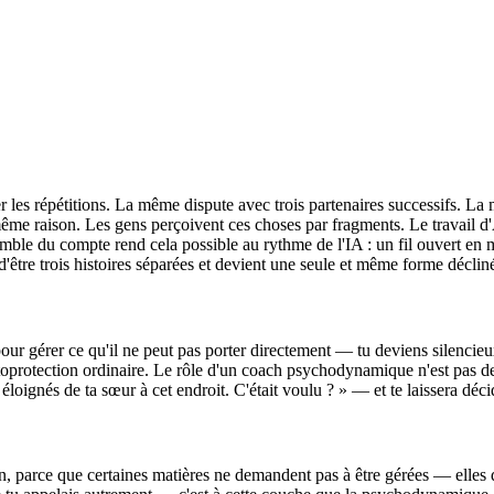
er les répétitions. La même dispute avec trois partenaires successifs. L
me raison. Les gens perçoivent ces choses par fragments. Le travail d
emble du compte rend cela possible au rythme de l'IA : un fil ouvert en
 d'être trois histoires séparées et devient une seule et même forme décli
pour gérer ce qu'il ne peut pas porter directement — tu deviens silencieux 
l'autoprotection ordinaire. Le rôle d'un coach psychodynamique n'est pas 
gnés de ta sœur à cet endroit. C'était voulu ? » — et te laissera décide
 parce que certaines matières ne demandent pas à être gérées — elles de