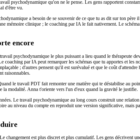
avail psychodynamique qu'on ne le pense. Les gens rapportent constamme
al d'être vu.
hodynamique a besoin de se souvenir de ce que tu as dit sur ton père il
nne mémoire clinique ; le coaching par IA le fait nativement. Le schéma
rte encore
 du travail psychodynamique le plus puissant a lieu quand le thérapeute de
ce. Le coaching par IA peut remarquer les schémas que tu apportes et les
remplaçable ; d'autres pensent qu'il est surévalué et que le coût d'attendr
nt raisonnables.
uand le travail PDT fait remonter une matière qui te déstabilise au point
ue la modalité. Anna t'oriente vers l'un d'eux quand la gravité le justifie.
s années. Le travail psychodynamique au long cours construit une relati
ire au niveau du compte en reproduit une version significative, mais pa
oduire
Le changement est plus discret et plus cumulatif. Les gens décrivent une