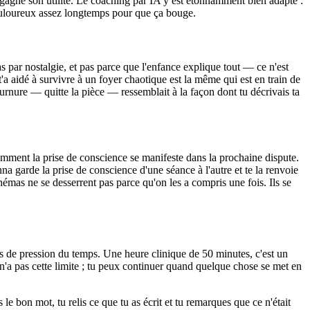
 gagne son utilité. Le coaching par IA y est étonnamment bien adapté :
douloureux assez longtemps pour que ça bouge.
s par nostalgie, et pas parce que l'enfance explique tout — ce n'est
a aidé à survivre à un foyer chaotique est la même qui est en train de
tournure — quitte la pièce — ressemblait à la façon dont tu décrivais ta
 Comment la prise de conscience se manifeste dans la prochaine dispute.
garde la prise de conscience d'une séance à l'autre et te la renvoie
chémas ne se desserrent pas parce qu'on les a compris une fois. Ils se
 de pression du temps. Une heure clinique de 50 minutes, c'est un
A n'a pas cette limite ; tu peux continuer quand quelque chose se met en
e bon mot, tu relis ce que tu as écrit et tu remarques que ce n'était