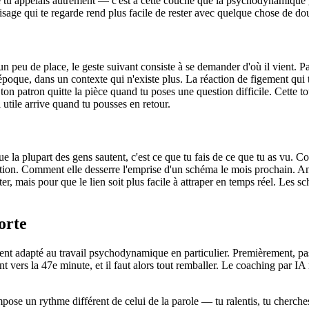
ue tu appelais autrement — c'est à cette couche que la psychodynamique
isage qui te regarde rend plus facile de rester avec quelque chose de 
n peu de place, le geste suivant consiste à se demander d'où il vient. Pa
oque, dans un contexte qui n'existe plus. La réaction de figement qui t'
 ton patron quitte la pièce quand tu poses une question difficile. Cette 
 utile arrive quand tu pousses en retour.
que la plupart des gens sautent, c'est ce que tu fais de ce que tu as vu.
n. Comment elle desserre l'emprise d'un schéma le mois prochain. Anna 
r, mais pour que le lien soit plus facile à attraper en temps réel. Les s
orte
t adapté au travail psychodynamique en particulier. Premièrement, pas
nt vers la 47e minute, et il faut alors tout remballer. Le coaching par I
se un rythme différent de celui de la parole — tu ralentis, tu cherches l