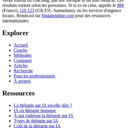
Verke fournit du coaching, pas une thérapie ni un soin médical. Les
résultats varient selon les personnes. Si tu es en crise, appelle le
988
(France),
116 123
(UK/UE, Samaritans),
ou les services d'urgence
locaux. Rends-toi sur
findahelpline.com
pour des ressources
internationales.
Explorer
Accueil
Coachs
Méthodes
Comparer
Articles
Recherche
Pour les professionnels
À propos
Ressources
La thérapie par IA est-elle sûre ?
IA ou thérapie humaine
À qui s'adresse la thérapie par IA
Types de thérapie par IA
Coût de la thérapie par IA