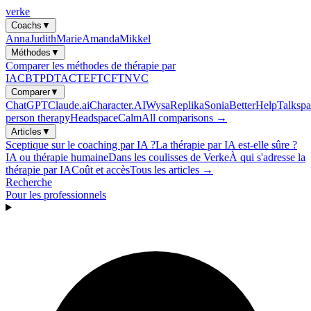
verke
Coachs
▼
Anna
Judith
Marie
Amanda
Mikkel
Méthodes
▼
Comparer les méthodes de thérapie par
IA
CBT
PDT
ACT
EFT
CFT
NVC
Comparer
▼
ChatGPT
Claude.ai
Character.AI
Wysa
Replika
Sonia
BetterHelp
Talkspa
person therapy
Headspace
Calm
All comparisons →
Articles
▼
Sceptique sur le coaching par IA ?
La thérapie par IA est-elle sûre ?
IA ou thérapie humaine
Dans les coulisses de Verke
À qui s'adresse la
thérapie par IA
Coût et accès
Tous les articles →
Recherche
Pour les professionnels