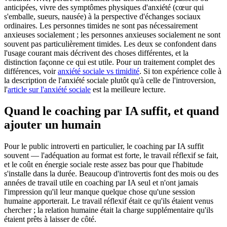
anticipées, vivre des symptômes physiques d'anxiété (cœur qui
s'emballe, sueurs, nausée) à la perspective d'échanges sociaux
ordinaires. Les personnes timides ne sont pas nécessairement
anxieuses socialement ; les personnes anxieuses socialement ne sont
souvent pas particulièrement timides. Les deux se confondent dans
l'usage courant mais décrivent des choses différentes, et la
distinction façonne ce qui est utile. Pour un traitement complet des
différences, voir
anxiété sociale vs timidité
. Si ton expérience colle à
la description de l'anxiété sociale plutôt qu'à celle de l'introversion,
l'
article sur l'anxiété sociale
est la meilleure lecture.
Quand le coaching par IA suffit, et quand
ajouter un humain
Pour le public introverti en particulier, le coaching par IA suffit
souvent — l'adéquation au format est forte, le travail réflexif se fait,
et le coût en énergie sociale reste assez bas pour que l'habitude
s'installe dans la durée. Beaucoup d'introvertis font des mois ou des
années de travail utile en coaching par IA seul et n'ont jamais
l'impression qu'il leur manque quelque chose qu'une session
humaine apporterait. Le travail réflexif était ce qu'ils étaient venus
chercher ; la relation humaine était la charge supplémentaire qu'ils
étaient prêts à laisser de côté.