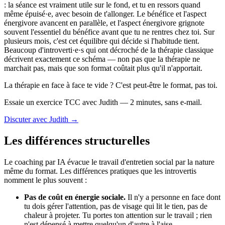
: la séance est vraiment utile sur le fond, et tu en ressors quand
même épuisé·e, avec besoin de t'allonger. Le bénéfice et l'aspect
énergivore avancent en parallèle, et l'aspect énergivore grignote
souvent l'essentiel du bénéfice avant que tu ne rentres chez toi. Sur
plusieurs mois, c'est cet équilibre qui décide si l'habitude tient.
Beaucoup d'introverti·e·s qui ont décroché de la thérapie classique
décrivent exactement ce schéma — non pas que la thérapie ne
marchait pas, mais que son format coûtait plus qu'il n'apportait.
La thérapie en face à face te vide ? C'est peut-être le format, pas toi.
Essaie un exercice TCC avec Judith — 2 minutes, sans e-mail.
Discuter avec Judith →
Les différences structurelles
Le coaching par IA évacue le travail d'entretien social par la nature
même du format. Les différences pratiques que les introvertis
nomment le plus souvent :
Pas de coût en énergie sociale.
Il n'y a personne en face dont
tu dois gérer l'attention, pas de visage qui lit le tien, pas de
chaleur à projeter. Tu portes ton attention sur le travail ; rien
n'est dépensé à mettre quelqu'un d'autre à l'aise.