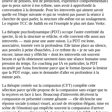
(relevé de pensées, test de prédiction, expérience comportementale)
que tu peux suivre à ton rythme, sans avoir à approfondir la
conversation à la demande. Pour les introvertis qui aiment savoir
quelle est l'étape suivante et qui ne veulent pas passer la séance à
chercher de quoi parler, la structure elle-même est un soulagement.
Le registre TCC de Judith en est l'exemple le plus net dans Verke.
La thérapie psychodynamique (PDT) occupe l'autre extrémité du
spectre, là où la structure se relâche, et elle convient elle aussi aux
introvertis — mais pour une autre raison. La PDT est lente,
associative, tournée vers la profondeur. Elle laisse place au silence,
aux pensées à peine ébauchées, à ce rythme du « je ne sais pas
encore, laisse-moi y réfléchir » dont les introvertis ont souvent
besoin et qu'ils obtiennent rarement dans une séance humaine sous
pression du temps. En coaching par IA en particulier, la PDT
incarnée par Anna fonctionne parce que le format épouse la lenteur
que la PDT exige, sans te demander d'aller en profondeur à la
minute près.
La thérapie centrée sur la compassion (CFT) complète cette
sélection parce qu'elle propose de la compassion sans exiger que tu
la reçoives en face à face. Beaucoup d'introvertis décrivent la
compassion en présentiel comme gênante — elle déclenche une
réponse sociale (contact visuel, accusé de réception élégant, mise en
scène de l'émotion) qui empêche souvent la compassion d'arriver