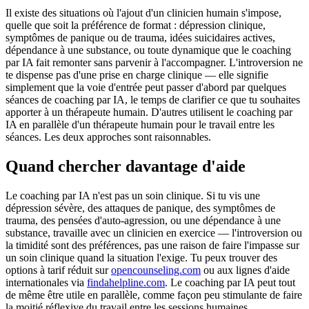
Il existe des situations où l'ajout d'un clinicien humain s'impose,
quelle que soit la préférence de format : dépression clinique,
symptômes de panique ou de trauma, idées suicidaires actives,
dépendance à une substance, ou toute dynamique que le coaching
par IA fait remonter sans parvenir à l'accompagner. L'introversion ne
te dispense pas d'une prise en charge clinique — elle signifie
simplement que la voie d'entrée peut passer d'abord par quelques
séances de coaching par IA, le temps de clarifier ce que tu souhaites
apporter à un thérapeute humain. D'autres utilisent le coaching par
IA en parallèle d'un thérapeute humain pour le travail entre les
séances. Les deux approches sont raisonnables.
Quand chercher davantage d'aide
Le coaching par IA n'est pas un soin clinique. Si tu vis une
dépression sévère, des attaques de panique, des symptômes de
trauma, des pensées d'auto-agression, ou une dépendance à une
substance, travaille avec un clinicien en exercice — l'introversion ou
la timidité sont des préférences, pas une raison de faire l'impasse sur
un soin clinique quand la situation l'exige. Tu peux trouver des
options à tarif réduit sur
opencounseling.com
ou aux lignes d'aide
internationales via
findahelpline.com
. Le coaching par IA peut tout
de même être utile en parallèle, comme façon peu stimulante de faire
la moitié réflexive du travail entre les sessions humaines.