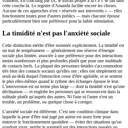
vraiment. En coaching par IA, le travail propre à la CFT se fait sans
cette couche-là. Le registre d'Amanda facilite encore les choses.
Aucune de ces approches n'est « réservée aux introvertis » — elles
fonctionnent toutes pour d'autres publics — mais chacune épouse
particulièrement bien une préférence pour la faible stimulation.
La timidité n'est pas l'anxiété sociale
Cette distinction mérite d'être nommée explicitement. La timidité est
un trait de tempérament — généralement une réserve d'énergie
sociale plus limitée, associée à une préférence pour des interactions
moins nombreuses et plus profondes plutôt que pour une multitude
de contacts brefs. La plupart des personnes timides s'accommodent
très bien des contacts sociaux qu'elles ont ; elles ont simplement un
seuil au-delà duquel l'interaction cesse d'être agréable, et se sentent
le plus elles-mêmes quand le rythme des échanges épouse le leur.
L'introversion est un terme plus large — dont la timidité n'est qu'une
déclinaison — et englobe les personnes qui se ressourcent dans la
solitude plutôt qu'auprès des autres. Ni l'une ni l'autre n'est un
trouble, un problème, ou quelque chose à corriger.
L'anxiété sociale est différente. C'est une condition clinique dans
laquelle la peur d'être mal jugé par autrui est assez forte pour
entraver le fonctionnement quotidien — éviter des situations qu'on
voudrait vivre, perdre le sommeil sur des interactions passées ou