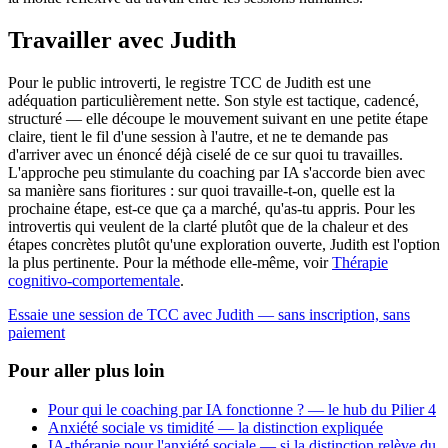
Travailler avec Judith
Pour le public introverti, le registre TCC de Judith est une
adéquation particulièrement nette. Son style est tactique, cadencé,
structuré — elle découpe le mouvement suivant en une petite étape
claire, tient le fil d'une session à l'autre, et ne te demande pas
d'arriver avec un énoncé déjà ciselé de ce sur quoi tu travailles.
L'approche peu stimulante du coaching par IA s'accorde bien avec
sa manière sans fioritures : sur quoi travaille-t-on, quelle est la
prochaine étape, est-ce que ça a marché, qu'as-tu appris. Pour les
introvertis qui veulent de la clarté plutôt que de la chaleur et des
étapes concrètes plutôt qu'une exploration ouverte, Judith est l'option
la plus pertinente. Pour la méthode elle-même, voir
Thérapie
cognitivo-comportementale
.
Essaie une session de TCC avec Judith — sans inscription, sans
paiement
Pour aller plus loin
Pour qui le coaching par IA fonctionne ? — le hub du Pilier 4
Anxiété sociale vs timidité — la distinction expliquée
IA-thérapie pour l'anxiété sociale — si la distinction relève du