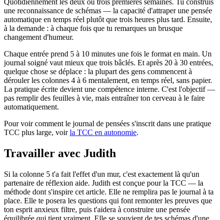
Quotidiennement les deux ou trois premières semaines. Tu construis
une reconnaissance de schémas — la capacité d'attraper une pensée
automatique en temps réel plutôt que trois heures plus tard. Ensuite,
à la demande : à chaque fois que tu remarques un brusque
changement d'humeur.
Chaque entrée prend 5 à 10 minutes une fois le format en main. Un
journal soigné vaut mieux que trois bâclés. Et après 20 à 30 entrées,
quelque chose se déplace : la plupart des gens commencent à
dérouler les colonnes 4 à 6 mentalement, en temps réel, sans papier.
La pratique écrite devient une compétence interne. C'est l'objectif —
pas remplir des feuilles à vie, mais entraîner ton cerveau à le faire
automatiquement.
Pour voir comment le journal de pensées s'inscrit dans une pratique
TCC plus large, voir
la TCC en autonomie
.
Travailler avec Judith
Si la colonne 5 t'a fait l'effet d'un mur, c'est exactement là qu'un
partenaire de réflexion aide. Judith est conçue pour la TCC — la
méthode dont s'inspire cet article. Elle ne remplira pas le journal à ta
place. Elle te posera les questions qui font remonter les preuves que
ton esprit anxieux filtre, puis t'aidera à construire une pensée
équilibrée qui tient vraiment. Elle se souvient de tes schémas d'une