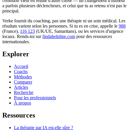
l'émotion vient en réalité d'autre chose — un changement d'humeur
a parfois plusieurs déclencheurs, et celui que tu as retenu n'est pas le
principal.
Verke fournit du coaching, pas une thérapie ni un soin médical. Les
résultats varient selon les personnes. Si tu es en crise, appelle le
988
(France),
116 123
(UK/UE, Samaritans),
ou les services d'urgence
locaux. Rends-toi sur
findahelpline.com
pour des ressources
internationales.
Explorer
Accueil
Coachs
Méthodes
Comparer
Articles
Recherche
Pour les professionnels
À propos
Ressources
La thérapie par IA est-elle sûre ?