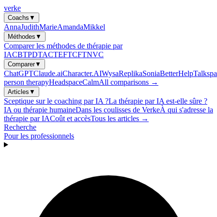
verke
Coachs
▼
Anna
Judith
Marie
Amanda
Mikkel
Méthodes
▼
Comparer les méthodes de thérapie par
IA
CBT
PDT
ACT
EFT
CFT
NVC
Comparer
▼
ChatGPT
Claude.ai
Character.AI
Wysa
Replika
Sonia
BetterHelp
Talkspa
person therapy
Headspace
Calm
All comparisons →
Articles
▼
Sceptique sur le coaching par IA ?
La thérapie par IA est-elle sûre ?
IA ou thérapie humaine
Dans les coulisses de Verke
À qui s'adresse la
thérapie par IA
Coût et accès
Tous les articles →
Recherche
Pour les professionnels