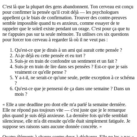
C'est là que la plupart des gens abandonnent. Ton cerveau est conçu
pour confirmer la pensée qu'il croit déjà — les psychologues
appellent ça le biais de confirmation. Trouver des contre-preuves
semble impossible quand tu es anxieux, comme essayer de te
rappeler que le soleil existe pendant un orage. C'est pour ça que tu
ne t'appuies pas sur ta seule mémoire. Tu utilises ces six questions
pour forcer ton cerveau à regarder là où il ne veut pas :
Qu'est-ce que je dirais à un ami qui aurait cette pensée ?
Ai-je déjà eu cette pensée et eu tort ?
Suis-je en train de confondre un sentiment et un fait ?
Suis-je en train de lire dans ses pensées ? Est-ce que je sais
vraiment ce qu'elle pense ?
Y a-t-il, ne serait-ce qu'une seule, petite exception à ce schéma
?
Qu'est-ce que je penserai de ça dans une semaine ? Dans un
mois ?
« Elle a une deadline pro dont elle m'a parlé la semaine dernière.
Elle ne répond pas toujours vite — c'est juste que je le remarque
plus quand je suis déjà anxieuse. La dernière fois qu'elle semblait
silencieuse, elle m'a dit ensuite qu'elle était simplement fatiguée. Je
suppose ses raisons sans aucune donnée concrète. »
Quatre éléments à charge contre deux à décharge. Elle ne les a pas «