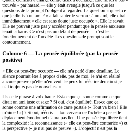
trouvés » par hasard — elle y était aveugle jusqu'à ce que les
questions de la prompt l'obligent à regarder. La question « qu'est-ce
que je dirais à un ami ? » a fait sauter le verrou : à un ami, elle dirait
immédiatement « elle est sans doute juste occupée ». Elle le savait.
Elle ne pouvait juste pas y accéder pendant que la pensée anxieuse
tenait la barre. Ce n'est pas un défaut de pensée — c'est le
fonctionnement de l'anxiété. Les questions de prompt sont le
contournement.
Colonne 6 — La pensée équilibrée (pas la pensée
positive)
« Elle est peut-être occupée — elle m'a parlé d'une deadline. Le
silence pourrait être à propos d'elle, pas de moi. Je n'ai en réalité
aucune preuve qu'elle m'en veut. Je peux lui réécrire demain si je
n'ai toujours pas de nouvelles. »
Lis cette phrase à voix haute. Est-ce que ça sonne comme ce que
dirait un ami juste et sage ? Si oui, c'est équilibré. Est-ce que ça
sonne comme une affirmation de carte postale (« Tout va bien ! Elle
m'aime ! ») ? Si oui, réécris — ton cerveau ne l'achètera pas et le
déplacement émotionnel n'aura pas lieu. Une pensée équilibrée tient
la complexité : la reconnaissance (« elle est peut-être contrariée ») et
la perspective (« je n'ai pas de preuve »). L'objectif n'est pas la