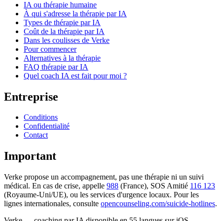
IA ou thérapie humaine
À qui s'adresse la thérapie par IA
Types de thérapie par IA
Coût de la thérapie par IA
Dans les coulisses de Verke
Pour commencer
Alternatives à la thérapie
FAQ thérapie par IA
Quel coach IA est fait pour moi ?
Entreprise
Conditions
Confidentialité
Contact
Important
Verke propose un accompagnement, pas une thérapie ni un suivi
médical. En cas de crise, appelle
988
(France), SOS Amitié
116 123
(Royaume-Uni/UE), ou les services d'urgence locaux. Pour les
lignes internationales, consulte
opencounseling.com/suicide-hotlines
.
Verke — coaching par IA disponible en 55 langues sur iOS,