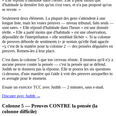
« Elle répond d'habitude dans l'heure. Elle a parlé moins que
d'habitude la dernière fois qu'on s'est vues, et n'a pas proposé qu'on
se revoie. »
Seulement deux éléments. La plupart des gens s'attendent à une
longue liste, mais les vraies preuves — niveau tribunal, faits seuls —
sont rares. « Elle répond d'habitude dans l'heure » est une donnée
réelle. « Elle a parlé moins que d'habitude » est une observation,
dépouillée de l'interprétation « elle semblait fâchée ». Si ta colonne
de preuves déborde de sentiments (« je sentais qu'elle était agacée
»), c'est de la matière pour la colonne 2 — des pensées déguisées en
preuves. Remets-les à leur place.
C'est dans la colonne 5 que ton cerveau résiste. Il insistera qu'il n'y a
aucune preuve contre la pensée — c'est la pensée qui se défend.
Judith ne te donnera pas la réponse. Elle te posera les six questions
ci-dessous, d'une manière qui t'aide à voir des preuves auxquelles tu
es aveugle pour le moment.
Essaie un exercice TCC avec Judith — 2 minutes, sans e-mail.
Discuter avec Judith →
Colonne 5 — Preuves CONTRE la pensée (la
colonne difficile)