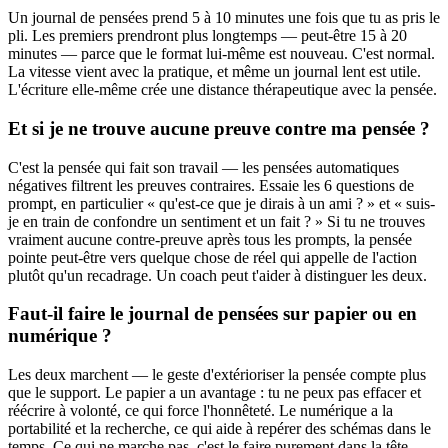
Un journal de pensées prend 5 à 10 minutes une fois que tu as pris le
pli. Les premiers prendront plus longtemps — peut-être 15 à 20
minutes — parce que le format lui-même est nouveau. C'est normal.
La vitesse vient avec la pratique, et même un journal lent est utile.
L'écriture elle-même crée une distance thérapeutique avec la pensée.
Et si je ne trouve aucune preuve contre ma pensée ?
C'est la pensée qui fait son travail — les pensées automatiques
négatives filtrent les preuves contraires. Essaie les 6 questions de
prompt, en particulier « qu'est-ce que je dirais à un ami ? » et « suis-
je en train de confondre un sentiment et un fait ? » Si tu ne trouves
vraiment aucune contre-preuve après tous les prompts, la pensée
pointe peut-être vers quelque chose de réel qui appelle de l'action
plutôt qu'un recadrage. Un coach peut t'aider à distinguer les deux.
Faut-il faire le journal de pensées sur papier ou en
numérique ?
Les deux marchent — le geste d'extérioriser la pensée compte plus
que le support. Le papier a un avantage : tu ne peux pas effacer et
réécrire à volonté, ce qui force l'honnêteté. Le numérique a la
portabilité et la recherche, ce qui aide à repérer des schémas dans le
temps. Ce qui ne marche pas, c'est le faire purement dans la tête —