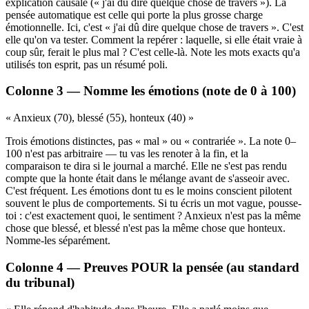
explication causale (« j'ai dû dire quelque chose de travers »). La
pensée automatique est celle qui porte la plus grosse charge
émotionnelle. Ici, c'est « j'ai dû dire quelque chose de travers ». C'est
elle qu'on va tester. Comment la repérer : laquelle, si elle était vraie à
coup sûr, ferait le plus mal ? C'est celle-là. Note les mots exacts qu'a
utilisés ton esprit, pas un résumé poli.
Colonne 3 — Nomme les émotions (note de 0 à 100)
« Anxieux (70), blessé (55), honteux (40) »
Trois émotions distinctes, pas « mal » ou « contrariée ». La note 0–
100 n'est pas arbitraire — tu vas les renoter à la fin, et la
comparaison te dira si le journal a marché. Elle ne s'est pas rendu
compte que la honte était dans le mélange avant de s'asseoir avec.
C'est fréquent. Les émotions dont tu es le moins conscient pilotent
souvent le plus de comportements. Si tu écris un mot vague, pousse-
toi : c'est exactement quoi, le sentiment ? Anxieux n'est pas la même
chose que blessé, et blessé n'est pas la même chose que honteux.
Nomme-les séparément.
Colonne 4 — Preuves POUR la pensée (au standard
du tribunal)