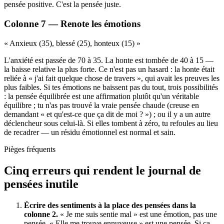
pensée positive. C'est la pensée juste.
Colonne 7 — Renote les émotions
« Anxieux (35), blessé (25), honteux (15) »
L'anxiété est passée de 70 à 35. La honte est tombée de 40 à 15 —
la baisse relative la plus forte. Ce n'est pas un hasard : la honte était
reliée à « j'ai fait quelque chose de travers », qui avait les preuves les
plus faibles. Si tes émotions ne baissent pas du tout, trois possibilités
: la pensée équilibrée est une affirmation plutôt qu'un véritable
équilibre ; tu n'as pas trouvé la vraie pensée chaude (creuse en
demandant « et qu'est-ce que ça dit de moi ? ») ; ou il y a un autre
déclencheur sous celui-là. Si elles tombent à zéro, tu refoules au lieu
de recadrer — un résidu émotionnel est normal et sain.
Pièges fréquents
Cinq erreurs qui rendent le journal de
pensées inutile
Écrire des sentiments à la place des pensées dans la
colonne 2.
« Je me suis sentie mal » est une émotion, pas une
pensée. « Elle me trouve ennuyeuse » est une pensée. Si ça