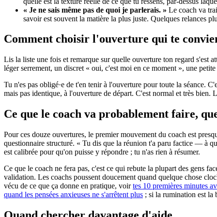
quelle est la texture réelle de ce que tu ressens, par-dessus la
« Je ne sais même pas de quoi je parlerais. »
Le coach va tra
savoir est souvent la matière la plus juste. Quelques relances pl
Comment choisir l'ouverture qui te convie
Lis la liste une fois et remarque sur quelle ouverture ton regard s'est 
léger serrement, un discret « oui, c'est moi en ce moment », une petite
Tu n'es pas obligé·e de t'en tenir à l'ouverture pour toute la séance. C
mais pas identique, à l'ouverture de départ. C'est normal et très bien. Le
Ce que le coach va probablement faire, que
Pour ces douze ouvertures, le premier mouvement du coach est presque t
questionnaire structuré. « Tu dis que la réunion t'a paru factice — à q
est calibrée pour qu'on puisse y répondre ; tu n'as rien à résumer.
Ce que le coach ne fera pas, c'est ce qui rebute la plupart des gens fac
validation. Les coachs poussent doucement quand quelque chose cloche, 
vécu de ce que ça donne en pratique, voir
tes 10 premières minutes a
quand les pensées anxieuses ne s'arrêtent plus
; si la rumination est la
Quand chercher davantage d'aide