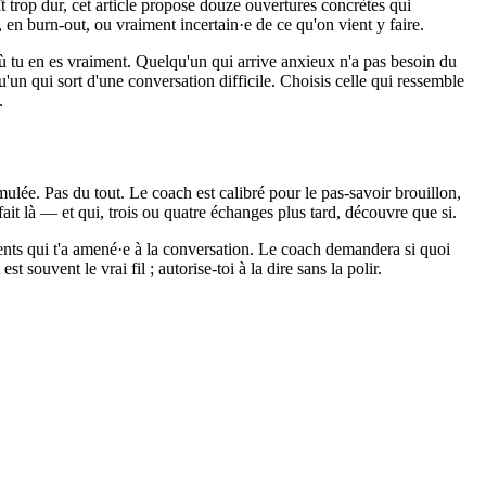
ît trop dur, cet article propose douze ouvertures concrètes qui
 en burn-out, ou vraiment incertain·e de ce qu'on vient y faire.
où tu en es vraiment. Quelqu'un qui arrive anxieux n'a pas besoin du
n qui sort d'une conversation difficile. Choisis celle qui ressemble
.
mulée. Pas du tout. Le coach est calibré pour le pas-savoir brouillon,
ait là — et qui, trois ou quatre échanges plus tard, découvre que si.
ements qui t'a amené·e à la conversation. Le coach demandera si quoi
uvent le vrai fil ; autorise-toi à la dire sans la polir.