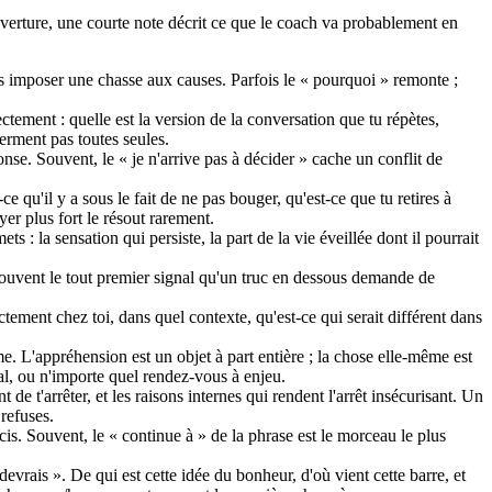
rture, une courte note décrit ce que le coach va probablement en
s imposer une chasse aux causes. Parfois le « pourquoi » remonte ;
ctement : quelle est la version de la conversation que tu répètes,
ferment pas toutes seules.
se. Souvent, le « je n'arrive pas à décider » cache un conflit de
qu'il y a sous le fait de ne pas bouger, qu'est-ce que tu retires à
er plus fort le résout rarement.
ts : la sensation qui persiste, la part de la vie éveillée dont il pourrait
souvent le tout premier signal qu'un truc en dessous demande de
tement chez toi, dans quel contexte, qu'est-ce qui serait différent dans
e. L'appréhension est un objet à part entière ; la chose elle-même est
cal, ou n'importe quel rendez-vous à enjeu.
 de t'arrêter, et les raisons internes qui rendent l'arrêt insécurisant. Un
refuses.
écis. Souvent, le « continue à » de la phrase est le morceau le plus
vrais ». De qui est cette idée du bonheur, d'où vient cette barre, et