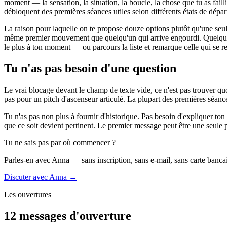
moment — la sensation, la situation, la boucle, la chose que tu as faill
débloquent des premières séances utiles selon différents états de dépar
La raison pour laquelle on te propose douze options plutôt qu'une seul
même premier mouvement que quelqu'un qui arrive engourdi. Quelqu'un q
le plus à ton moment — ou parcours la liste et remarque celle qui se res
Tu n'as pas besoin d'une question
Le vrai blocage devant le champ de texte vide, ce n'est pas trouver quoi
pas pour un pitch d'ascenseur articulé. La plupart des premières séance
Tu n'as pas non plus à fournir d'historique. Pas besoin d'expliquer ton
que ce soit devient pertinent. Le premier message peut être une seule 
Tu ne sais pas par où commencer ?
Parles-en avec Anna — sans inscription, sans e-mail, sans carte bancai
Discuter avec Anna →
Les ouvertures
12 messages d'ouverture