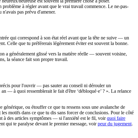
re heureux/heureuse est souvent la première chose à poser.
n problème à régler avant que le vrai travail commence. Le ne-pas-
tu n'avais pas prévu d'amener.
entrée qui correspond à son état réel avant que la tête ne suive — un
nt. Celle que tu préférerais légèrement éviter est souvent la bonne.
tion a généralement glissé vers la matière réelle — souvent voisine,
ns, la séance fait son propre travail.
récis pour l'ouvrir — pas sauter au conseil ni dérouler un
 an — à quoi ressemblerait le fait d'être ‘débloqué·e’ ? ». La relance
cice générique, ou étouffer ce que tu ressens sous une avalanche de
les motifs dans ce que tu dis sans forcer de conclusions. Pour le côté
 à des articles symptômes — si l'anxiété est le fil, voir
quoi faire
ment qui te paralyse devant le premier message, voir
peur du jugement
.