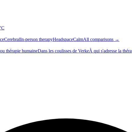
VC
ce
Cerebral
In-person therapy
Headspace
Calm
All comparisons →
 ou thérapie humaine
Dans les coulisses de Verke
À qui s'adresse la thér