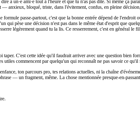
i dire à un·e ami·e tout à l'heure et que tu n'as pas dite. Si même ça para
t — anxieux, bloqué, triste, dans l'évitement, confus, en pleine décision,
e formule passe-partout, c'est que la bonne entrée dépend de l'endroit 
ui pèse une décision n'est pas dans le même état d'esprit que quelqu'u
serre légèrement quand tu la lis. Ce resserrement, c'est en général le fil
 taper. C'est cette idée qu'il faudrait arriver avec une question bien for
s utiles commencent par quelqu'un qui reconnaît ne pas savoir ce qu'il f
 enfance, ton parcours pro, tes relations actuelles, ni la chaîne d'évén
phrase — un fragment, même. La chose mentionnée presque-en-passant est so
re.