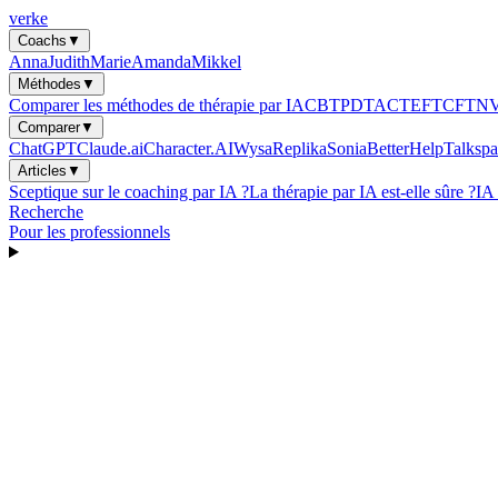
verke
Coachs
▼
Anna
Judith
Marie
Amanda
Mikkel
Méthodes
▼
Comparer les méthodes de thérapie par IA
CBT
PDT
ACT
EFT
CFT
N
Comparer
▼
ChatGPT
Claude.ai
Character.AI
Wysa
Replika
Sonia
BetterHelp
Talkspa
Articles
▼
Sceptique sur le coaching par IA ?
La thérapie par IA est-elle sûre ?
IA
Recherche
Pour les professionnels