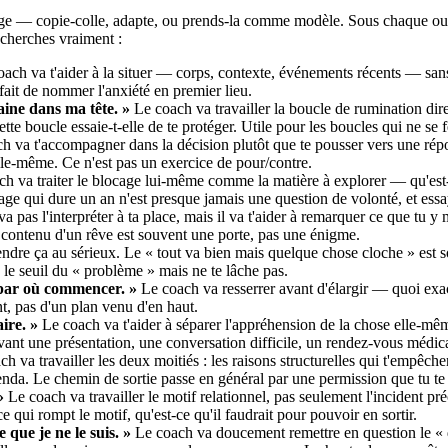
e — copie-colle, adapte, ou prends-la comme modèle. Sous chaque ouve
u cherches vraiment :
oach va t'aider à la situer — corps, contexte, événements récents — san
fait de nommer l'anxiété en premier lieu.
aine dans ma tête. »
Le coach va travailler la boucle de rumination dire
ette boucle essaie-t-elle de te protéger. Utile pour les boucles qui ne se 
h va t'accompagner dans la décision plutôt que te pousser vers une répon
lle-même. Ce n'est pas un exercice de pour/contre.
h va traiter le blocage lui-même comme la matière à explorer — qu'est-ce 
age qui dure un an n'est presque jamais une question de volonté, et essay
 pas l'interpréter à ta place, mais il va t'aider à remarquer ce que tu y me
e contenu d'un rêve est souvent une porte, pas une énigme.
ndre ça au sérieux. Le « tout va bien mais quelque chose cloche » est 
s le seuil du « problème » mais ne te lâche pas.
 par où commencer. »
Le coach va resserrer avant d'élargir — quoi exac
t, pas d'un plan venu d'en haut.
ire. »
Le coach va t'aider à séparer l'appréhension de la chose elle-mêm
e avant une présentation, une conversation difficile, un rendez-vous médi
h va travailler les deux moitiés : les raisons structurelles qui t'empêchent
enda. Le chemin de sortie passe en général par une permission que tu te 
»
Le coach va travailler le motif relationnel, pas seulement l'incident pr
 qui rompt le motif, qu'est-ce qu'il faudrait pour pouvoir en sortir.
 que je ne le suis. »
Le coach va doucement remettre en question le « de