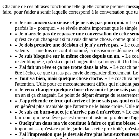
Chacune de ces phrases fonctionne telle quelle comme premier messag
faire, pour t'aider à sentir laquelle correspond à la conversation que t
« Je suis anxieux/anxieuse et je ne sais pas pourquoi. »
Le c
parfois le « pourquoi » se révèle moins important que le simple 
« Je n'arrête pas de repasser une conversation de cette sem
qu'est-ce qui changerait si tu avais dit autre chose, contre quoi c
« Je dois prendre une décision et je n'y arrive pas. »
Le coac
valeurs — une fois ce conflit nommé, la décision se dénoue d'e
« Je suis bloqué·e sur la même chose depuis un an. »
Le coac
rester bloqué·e, qu'est-ce qui changerait si ça bougeait. Un bloc
« J'ai fait un rêve et ça me trotte dans la tête. »
Le coach ne va
être l'écho, ce que tu n'as pas envie de regarder directement. L
« Tout va bien, mais quelque chose cloche. »
Le coach va pre
l'attention. Utile pour ce mécontentement diffus qui n'atteint pa
« Je veux changer quelque chose chez moi et je ne sais pas
un an si ça changeait. Le point de départ émerge du resserremen
« J'appréhende ce truc qui arrive et je ne sais pas quoi en fa
en général plus maniable que l'attente ne le laisse croire. Util
« Je suis en burn-out et je n'arrive pas à m'arrêter. »
Le coac
burn-out qui ne se lève pas est rarement juste un problème d'ag
« Quelqu'un dans ma vie continue à faire ce qui me blesse. 
important — qu'est-ce qui te garde dans cette proximité, qu'est-ce
« J'ai l'impression que je devrais être plus heureux/heureuse