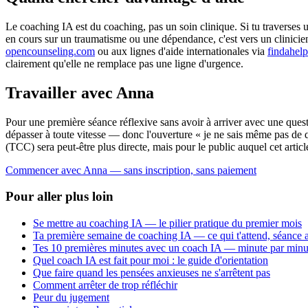
Le coaching IA est du coaching, pas un soin clinique. Si tu traverses u
en cours sur un traumatisme ou une dépendance, c'est vers un clinicien 
opencounseling.com
ou aux lignes d'aide internationales via
findahel
clairement qu'elle ne remplace pas une ligne d'urgence.
Travailler avec Anna
Pour une première séance réflexive sans avoir à arriver avec une quest
dépasser à toute vitesse — donc l'ouverture « je ne sais même pas de quo
(TCC) sera peut-être plus directe, mais pour le public auquel cet arti
Commencer avec Anna — sans inscription, sans paiement
Pour aller plus loin
Se mettre au coaching IA — le pilier pratique du premier mois
Ta première semaine de coaching IA — ce qui t'attend, séance 
Tes 10 premières minutes avec un coach IA — minute par minu
Quel coach IA est fait pour moi : le guide d'orientation
Que faire quand les pensées anxieuses ne s'arrêtent pas
Comment arrêter de trop réfléchir
Peur du jugement