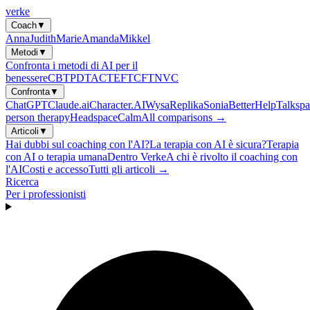
verke
Coach
▼
Anna
Judith
Marie
Amanda
Mikkel
Metodi
▼
Confronta i metodi di AI per il
benessere
CBT
PDT
ACT
EFT
CFT
NVC
Confronta
▼
ChatGPT
Claude.ai
Character.AI
Wysa
Replika
Sonia
BetterHelp
Talkspa
person therapy
Headspace
Calm
All comparisons →
Articoli
▼
Hai dubbi sul coaching con l'AI?
La terapia con AI è sicura?
Terapia
con AI o terapia umana
Dentro Verke
A chi è rivolto il coaching con
l'AI
Costi e accesso
Tutti gli articoli →
Ricerca
Per i professionisti