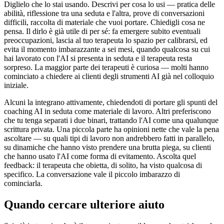
Diglielo che lo stai usando. Descrivi per cosa lo usi — pratica delle
abilità, riflessione tra una seduta e l'altra, prove di conversazioni
difficili, raccolta di materiale che vuoi portare. Chiedigli cosa ne
pensa. Il dirlo è già utile di per sé: fa emergere subito eventuali
preoccupazioni, lascia al tuo terapeuta lo spazio per calibrarsi, ed
evita il momento imbarazzante a sei mesi, quando qualcosa su cui
hai lavorato con l'AI si presenta in seduta e il terapeuta resta
sorpreso. La maggior parte dei terapeuti è curiosa — molti hanno
cominciato a chiedere ai clienti degli strumenti AI già nel colloquio
iniziale.
Alcuni la integrano attivamente, chiedendoti di portare gli spunti del
coaching AI in seduta come materiale di lavoro. Altri preferiscono
che tu tenga separati i due binari, trattando l'AI come una qualunque
scrittura privata. Una piccola parte ha opinioni nette che vale la pena
ascoltare — su quali tipi di lavoro non andrebbero fatti in parallelo,
su dinamiche che hanno visto prendere una brutta piega, su clienti
che hanno usato l'AI come forma di evitamento. Ascolta quel
feedback: il terapeuta che obietta, di solito, ha visto qualcosa di
specifico. La conversazione vale il piccolo imbarazzo di
cominciarla.
Quando cercare ulteriore aiuto