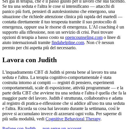
Sei già in terapia, che è il passo giusto per il lavoro che stai facendo.
Se tra una seduta e l'altra le cose si intensificano — attacchi di
panico più forti, pensieri di autolesionismo che emergono, una
situazione che richiede attenzione clinica più rapida del martedì —
contatta direttamente il tuo terapeuta tramite il suo protocollo di
emergenza, oppure usa le risorse di emergenza. L'AI coaching è un
supporto alla riflessione, non un servizio di crisi. Puoi trovare
opzioni di terapia a basso costo su
opencounseling.com
o linee di
aiuto internazionali tramite
findahelpline.com
. Non c'è nessun
premio per chi aspetta più del necessario.
Lavora con Judith
L'inquadramento CBT di Judith si presta bene al lavoro tra una
seduta e l'altra. La terapia cognitivo-comportamentale è stata
costruita intorno ai compiti — registri di pensiero, esperimenti
comportamentali, scale di esposizione, attività programmate — e la
parte della CBT che avviene tra una seduta e l'altra è quella che fa la
maggior parte del lavoro. Judith è strutturata, collaborativa e adatta
al registro di pratica-e-riflessione che si addice all'uso tra una seduta
e l'altra. Ricorda su cosa hai lavorato durante la settimana, così le
prove si accumulano invece di azzerarsi ogni volta. Per saperne di
più sulla modalità, vedi
Cognitive Behavioral Therapy
.
Parlane con Judith — non serve un account