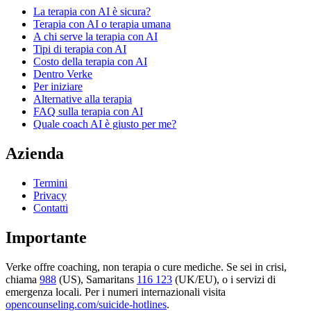
La terapia con AI è sicura?
Terapia con AI o terapia umana
A chi serve la terapia con AI
Tipi di terapia con AI
Costo della terapia con AI
Dentro Verke
Per iniziare
Alternative alla terapia
FAQ sulla terapia con AI
Quale coach AI è giusto per me?
Azienda
Termini
Privacy
Contatti
Importante
Verke offre coaching, non terapia o cure mediche. Se sei in crisi,
chiama
988
(US), Samaritans
116 123
(UK/EU), o i servizi di
emergenza locali. Per i numeri internazionali visita
opencounseling.com/suicide-hotlines
.