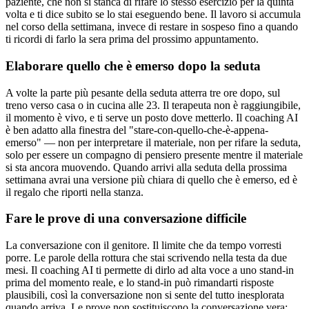
paziente, che non si stanca di rifare lo stesso esercizio per la quinta
volta e ti dice subito se lo stai eseguendo bene. Il lavoro si accumula
nel corso della settimana, invece di restare in sospeso fino a quando
ti ricordi di farlo la sera prima del prossimo appuntamento.
Elaborare quello che è emerso dopo la seduta
A volte la parte più pesante della seduta atterra tre ore dopo, sul
treno verso casa o in cucina alle 23. Il terapeuta non è raggiungibile,
il momento è vivo, e ti serve un posto dove metterlo. Il coaching AI
è ben adatto alla finestra del "stare-con-quello-che-è-appena-
emerso" — non per interpretare il materiale, non per rifare la seduta,
solo per essere un compagno di pensiero presente mentre il materiale
si sta ancora muovendo. Quando arrivi alla seduta della prossima
settimana avrai una versione più chiara di quello che è emerso, ed è
il regalo che riporti nella stanza.
Fare le prove di una conversazione difficile
La conversazione con il genitore. Il limite che da tempo vorresti
porre. Le parole della rottura che stai scrivendo nella testa da due
mesi. Il coaching AI ti permette di dirlo ad alta voce a uno stand-in
prima del momento reale, e lo stand-in può rimandarti risposte
plausibili, così la conversazione non si sente del tutto inesplorata
quando arriva. Le prove non sostituiscono la conversazione vera;