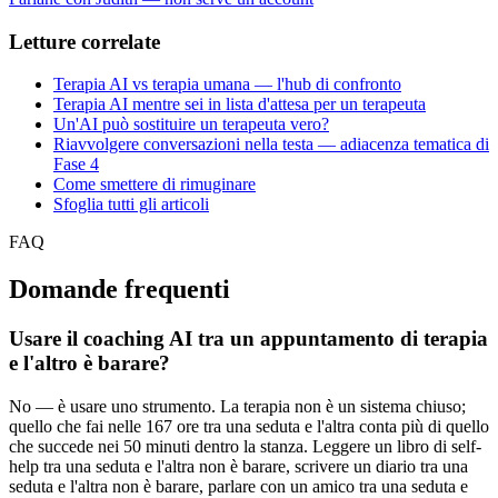
Letture correlate
Terapia AI vs terapia umana — l'hub di confronto
Terapia AI mentre sei in lista d'attesa per un terapeuta
Un'AI può sostituire un terapeuta vero?
Riavvolgere conversazioni nella testa — adiacenza tematica di
Fase 4
Come smettere di rimuginare
Sfoglia tutti gli articoli
FAQ
Domande frequenti
Usare il coaching AI tra un appuntamento di terapia
e l'altro è barare?
No — è usare uno strumento. La terapia non è un sistema chiuso;
quello che fai nelle 167 ore tra una seduta e l'altra conta più di quello
che succede nei 50 minuti dentro la stanza. Leggere un libro di self-
help tra una seduta e l'altra non è barare, scrivere un diario tra una
seduta e l'altra non è barare, parlare con un amico tra una seduta e