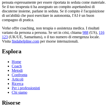
pensata espressamente per essere riportata in seduta come materiale.
Se il tuo terapeuta ti ha assegnato un compito aspettandosi di
discuterne insieme, parlane in seduta. Se il compito è l'acquisizione
di un'abilità che puoi esercitare in autonomia, l'AI è un buon
compagno di pratica.
Verke offre coaching, non terapia o assistenza medica. I risultati
variano da persona a persona. Se sei in crisi, chiama
988
(US),
116
123
(UK/UE, Samaritans),
o il tuo numero di emergenza locale.
Visita
findahelpline.com
per risorse internazionali.
Esplora
Home
Coach
Metodi
Confronta
Articoli
Ricerca
Per i professionisti
Chi siamo
Risorse