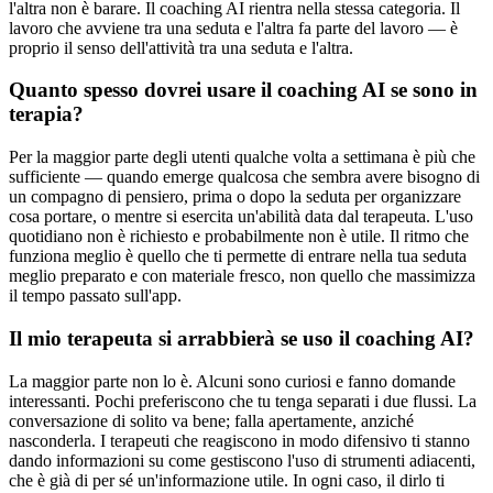
l'altra non è barare. Il coaching AI rientra nella stessa categoria. Il
lavoro che avviene tra una seduta e l'altra fa parte del lavoro — è
proprio il senso dell'attività tra una seduta e l'altra.
Quanto spesso dovrei usare il coaching AI se sono in
terapia?
Per la maggior parte degli utenti qualche volta a settimana è più che
sufficiente — quando emerge qualcosa che sembra avere bisogno di
un compagno di pensiero, prima o dopo la seduta per organizzare
cosa portare, o mentre si esercita un'abilità data dal terapeuta. L'uso
quotidiano non è richiesto e probabilmente non è utile. Il ritmo che
funziona meglio è quello che ti permette di entrare nella tua seduta
meglio preparato e con materiale fresco, non quello che massimizza
il tempo passato sull'app.
Il mio terapeuta si arrabbierà se uso il coaching AI?
La maggior parte non lo è. Alcuni sono curiosi e fanno domande
interessanti. Pochi preferiscono che tu tenga separati i due flussi. La
conversazione di solito va bene; falla apertamente, anziché
nasconderla. I terapeuti che reagiscono in modo difensivo ti stanno
dando informazioni su come gestiscono l'uso di strumenti adiacenti,
che è già di per sé un'informazione utile. In ogni caso, il dirlo ti