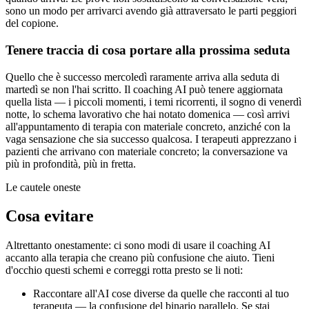
sono un modo per arrivarci avendo già attraversato le parti peggiori
del copione.
Tenere traccia di cosa portare alla prossima seduta
Quello che è successo mercoledì raramente arriva alla seduta di
martedì se non l'hai scritto. Il coaching AI può tenere aggiornata
quella lista — i piccoli momenti, i temi ricorrenti, il sogno di venerdì
notte, lo schema lavorativo che hai notato domenica — così arrivi
all'appuntamento di terapia con materiale concreto, anziché con la
vaga sensazione che sia successo qualcosa. I terapeuti apprezzano i
pazienti che arrivano con materiale concreto; la conversazione va
più in profondità, più in fretta.
Le cautele oneste
Cosa evitare
Altrettanto onestamente: ci sono modi di usare il coaching AI
accanto alla terapia che creano più confusione che aiuto. Tieni
d'occhio questi schemi e correggi rotta presto se li noti:
Raccontare all'AI cose diverse da quelle che racconti al tuo
terapeuta — la confusione del binario parallelo. Se stai