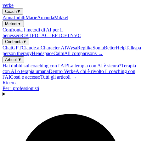
verke
Coach
▼
Anna
Judith
Marie
Amanda
Mikkel
Metodi
▼
Confronta i metodi di AI per il
benessere
CBT
PDT
ACT
EFT
CFT
NVC
Confronta
▼
ChatGPT
Claude.ai
Character.AI
Wysa
Replika
Sonia
BetterHelp
Talkspa
person therapy
Headspace
Calm
All comparisons →
Articoli
▼
Hai dubbi sul coaching con l'AI?
La terapia con AI è sicura?
Terapia
con AI o terapia umana
Dentro Verke
A chi è rivolto il coaching con
l'AI
Costi e accesso
Tutti gli articoli →
Ricerca
Per i professionisti