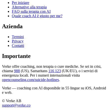
Per iniziare
Alternative alla terapia
FAQ sulla terapia con AI
Quale coach AI è giusto per me?
Azienda
Termini
Privacy
Contatti
Importante
Verke offre coaching, non terapia o cure mediche. Se sei in crisi,
chiama
988
(US), Samaritans
116 123
(UK/EU), o i servizi di
emergenza locali. Per i numeri internazionali visita
opencounseling.com/suicide-hotlines
.
Verke — coaching con AI disponibile in 55 lingue su iOS, Android
e web.
© Verke AB
support@verke.co