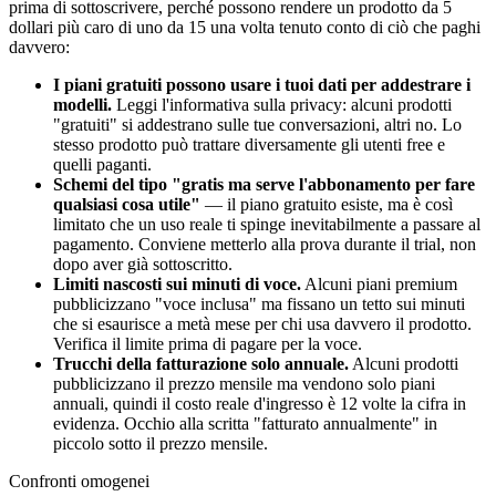
prima di sottoscrivere, perché possono rendere un prodotto da 5
dollari più caro di uno da 15 una volta tenuto conto di ciò che paghi
davvero:
I piani gratuiti possono usare i tuoi dati per addestrare i
modelli.
Leggi l'informativa sulla privacy: alcuni prodotti
"gratuiti" si addestrano sulle tue conversazioni, altri no. Lo
stesso prodotto può trattare diversamente gli utenti free e
quelli paganti.
Schemi del tipo "gratis ma serve l'abbonamento per fare
qualsiasi cosa utile"
— il piano gratuito esiste, ma è così
limitato che un uso reale ti spinge inevitabilmente a passare al
pagamento. Conviene metterlo alla prova durante il trial, non
dopo aver già sottoscritto.
Limiti nascosti sui minuti di voce.
Alcuni piani premium
pubblicizzano "voce inclusa" ma fissano un tetto sui minuti
che si esaurisce a metà mese per chi usa davvero il prodotto.
Verifica il limite prima di pagare per la voce.
Trucchi della fatturazione solo annuale.
Alcuni prodotti
pubblicizzano il prezzo mensile ma vendono solo piani
annuali, quindi il costo reale d'ingresso è 12 volte la cifra in
evidenza. Occhio alla scritta "fatturato annualmente" in
piccolo sotto il prezzo mensile.
Confronti omogenei