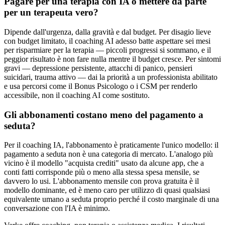
Pagare per una terapia con IA o mettere da parte
per un terapeuta vero?
Dipende dall'urgenza, dalla gravità e dal budget. Per disagio lieve
con budget limitato, il coaching AI adesso batte aspettare sei mesi
per risparmiare per la terapia — piccoli progressi si sommano, e il
peggior risultato è non fare nulla mentre il budget cresce. Per sintomi
gravi — depressione persistente, attacchi di panico, pensieri
suicidari, trauma attivo — dai la priorità a un professionista abilitato
e usa percorsi come il Bonus Psicologo o i CSM per renderlo
accessibile, non il coaching AI come sostituto.
Gli abbonamenti costano meno del pagamento a
seduta?
Per il coaching IA, l'abbonamento è praticamente l'unico modello: il
pagamento a seduta non è una categoria di mercato. L'analogo più
vicino è il modello "acquista crediti" usato da alcune app, che a
conti fatti corrisponde più o meno alla stessa spesa mensile, se
davvero lo usi. L'abbonamento mensile con prova gratuita è il
modello dominante, ed è meno caro per utilizzo di quasi qualsiasi
equivalente umano a seduta proprio perché il costo marginale di una
conversazione con l'IA è minimo.