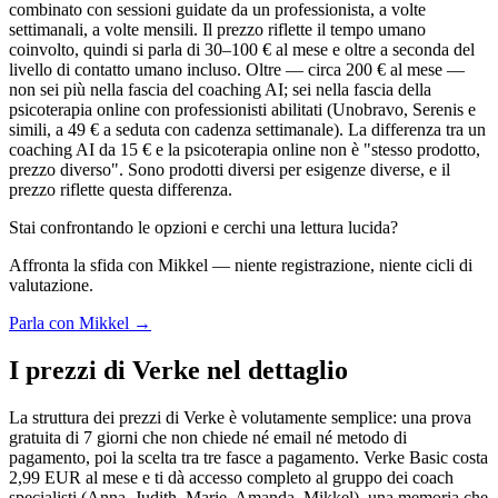
combinato con sessioni guidate da un professionista, a volte
settimanali, a volte mensili. Il prezzo riflette il tempo umano
coinvolto, quindi si parla di 30–100 € al mese e oltre a seconda del
livello di contatto umano incluso. Oltre — circa 200 € al mese —
non sei più nella fascia del coaching AI; sei nella fascia della
psicoterapia online con professionisti abilitati (Unobravo, Serenis e
simili, a 49 € a seduta con cadenza settimanale). La differenza tra un
coaching AI da 15 € e la psicoterapia online non è "stesso prodotto,
prezzo diverso". Sono prodotti diversi per esigenze diverse, e il
prezzo riflette questa differenza.
Stai confrontando le opzioni e cerchi una lettura lucida?
Affronta la sfida con Mikkel — niente registrazione, niente cicli di
valutazione.
Parla con Mikkel →
I prezzi di Verke nel dettaglio
La struttura dei prezzi di Verke è volutamente semplice: una prova
gratuita di 7 giorni che non chiede né email né metodo di
pagamento, poi la scelta tra tre fasce a pagamento. Verke Basic costa
2,99 EUR al mese e ti dà accesso completo al gruppo dei coach
specialisti (Anna, Judith, Marie, Amanda, Mikkel), una memoria che