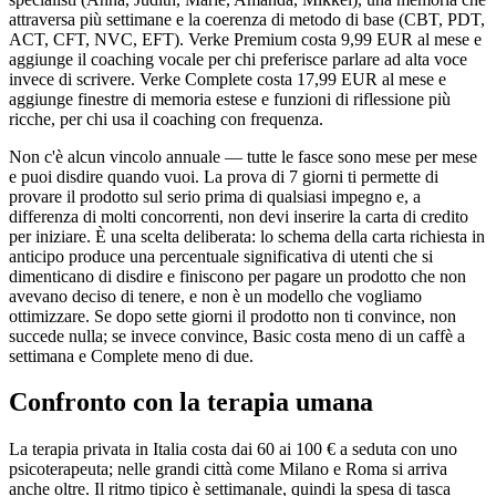
attraversa più settimane e la coerenza di metodo di base (CBT, PDT,
ACT, CFT, NVC, EFT). Verke Premium costa 9,99 EUR al mese e
aggiunge il coaching vocale per chi preferisce parlare ad alta voce
invece di scrivere. Verke Complete costa 17,99 EUR al mese e
aggiunge finestre di memoria estese e funzioni di riflessione più
ricche, per chi usa il coaching con frequenza.
Non c'è alcun vincolo annuale — tutte le fasce sono mese per mese
e puoi disdire quando vuoi. La prova di 7 giorni ti permette di
provare il prodotto sul serio prima di qualsiasi impegno e, a
differenza di molti concorrenti, non devi inserire la carta di credito
per iniziare. È una scelta deliberata: lo schema della carta richiesta in
anticipo produce una percentuale significativa di utenti che si
dimenticano di disdire e finiscono per pagare un prodotto che non
avevano deciso di tenere, e non è un modello che vogliamo
ottimizzare. Se dopo sette giorni il prodotto non ti convince, non
succede nulla; se invece convince, Basic costa meno di un caffè a
settimana e Complete meno di due.
Confronto con la terapia umana
La terapia privata in Italia costa dai 60 ai 100 € a seduta con uno
psicoterapeuta; nelle grandi città come Milano e Roma si arriva
anche oltre. Il ritmo tipico è settimanale, quindi la spesa di tasca