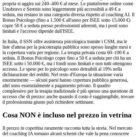
propria si aggira sui 240–400 € al mese. Le piattaforme online come
Unobravo e Serenis sono leggermente più accessibili a 49 € a
seduta, ma restano in una categoria diversa rispetto al coaching AI. Il
Bonus Psicologo (fino a 1.500 € all'anno per ISEE sotto 15.000 €)
copre 50 € a seduta presso professionisti aderenti, ma i posti sono
limitati e l'accesso dipende dall'ISEE.
In Italia, il SSN offre assistenza psicologica tramite i CSM, ma le
liste d'attesa per la psicoterapia pubblica sono spesso lunghe mesi e
la copertura varia per regione. La terapia privata costa 60–100 € a
seduta. Il Bonus Psicologo copre fino a 50 € a seduta per chi ha un
ISEE sotto i 50.000 €, ma i fondi sono limitati e non tutti ottengono
accesso. Le spese per lo psicologo sono detraibili al 19% nella
dichiarazione dei redditi. Nel resto d'Europa la situazione varia
enormemente — alcuni paesi hanno copertura pubblica generosa,
altri sono essenzialmente a pagamento privato. Il quadro
complessivo per la terapia tradizionale è più spesso una questione di
accesso che di prezzo: anche quando il costo è raggiungibile, trovare
il professionista giusto può richiedere settimane.
Cosa NON è incluso nel prezzo in vetrina
Il prezzo in copertina raramente racconta tutta la storia. Nel mercato
del coaching IA tornano alcuni schemi che vale la pena conoscere