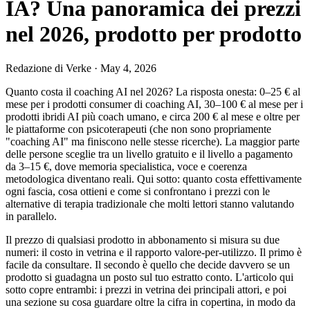
IA? Una panoramica dei prezzi
nel 2026, prodotto per prodotto
Redazione di Verke
·
May 4, 2026
Quanto costa il coaching AI nel 2026? La risposta onesta: 0–25 € al
mese per i prodotti consumer di coaching AI, 30–100 € al mese per i
prodotti ibridi AI più coach umano, e circa 200 € al mese e oltre per
le piattaforme con psicoterapeuti (che non sono propriamente
"coaching AI" ma finiscono nelle stesse ricerche). La maggior parte
delle persone sceglie tra un livello gratuito e il livello a pagamento
da 3–15 €, dove memoria specialistica, voce e coerenza
metodologica diventano reali. Qui sotto: quanto costa effettivamente
ogni fascia, cosa ottieni e come si confrontano i prezzi con le
alternative di terapia tradizionale che molti lettori stanno valutando
in parallelo.
Il prezzo di qualsiasi prodotto in abbonamento si misura su due
numeri: il costo in vetrina e il rapporto valore-per-utilizzo. Il primo è
facile da consultare. Il secondo è quello che decide davvero se un
prodotto si guadagna un posto sul tuo estratto conto. L'articolo qui
sotto copre entrambi: i prezzi in vetrina dei principali attori, e poi
una sezione su cosa guardare oltre la cifra in copertina, in modo da