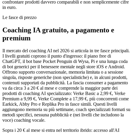
confrontare prodotti davvero comparabili e non semplicemente cifre
in euro.
Le fasce di prezzo
Coaching IA gratuito, a pagamento e
premium
Il mercato del coaching AI nel 2026 si articola in tre fasce principali.
I livelli gratuiti coprono il punto d'ingresso: il piano free di
ChatGPT, il bot base Pocket Penguin di Wysa, Pi e una lunga coda
di bot generici per il benessere mentale negli store iOS e Android.
Offrono supporto conversazionale, memoria limitata o a sessione
singola, risposte generiche (non specialistiche) e, in alcuni prodotti,
contenuti supportati da pubblicità. La fascia consumer a pagamento
va da circa 3 a 20 € al mese e comprende la maggior parte dei
prodotti di coaching AI specializzato: Verke Basic a 2,99 €, Verke
Premium a 9,99 €, Verke Complete a 17,99 €, più concorrenti come
Earkick, Abby Pro e Replika Pro in fasce simili. Questi livelli
aggiungono memoria su più settimane, coach specializzati formati su
metodi specifici, nessuna pubblicità e (nei livelli che includono la
voce) coaching vocale.
Sopra i 20 € al mese si entra nel territorio ibrido: accesso all'AI