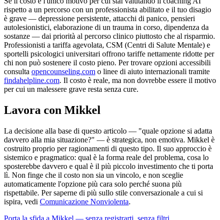
Se il costo è l'unico motivo per cui stai valutando il coaching AI
rispetto a un percorso con un professionista abilitato e il tuo disagio
è grave — depressione persistente, attacchi di panico, pensieri
autolesionistici, elaborazione di un trauma in corso, dipendenza da
sostanze — dai priorità al percorso clinico piuttosto che al risparmio.
Professionisti a tariffa agevolata, CSM (Centri di Salute Mentale) e
sportelli psicologici universitari offrono tariffe nettamente ridotte per
chi non può sostenere il costo pieno. Per trovare opzioni accessibili
consulta
opencounseling.com
o linee di aiuto internazionali tramite
findahelpline.com
. Il costo è reale, ma non dovrebbe essere il motivo
per cui un malessere grave resta senza cure.
Lavora con Mikkel
La decisione alla base di questo articolo — "quale opzione si adatta
davvero alla mia situazione?" — è strategica, non emotiva. Mikkel è
costruito proprio per ragionamenti di questo tipo. Il suo approccio è
sistemico e pragmatico: qual è la forma reale del problema, cosa lo
sposterebbe davvero e qual è il più piccolo investimento che ti porta
lì. Non finge che il costo non sia un vincolo, e non sceglie
automaticamente l'opzione più cara solo perché suona più
rispettabile. Per saperne di più sullo stile conversazionale a cui si
ispira, vedi
Comunicazione Nonviolenta
.
Porta la sfida a Mikkel — senza registrarti, senza filtri