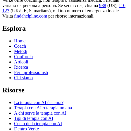
Verke offre coaching, non terapia o assistenza medica. I risultati
variano da persona a persona. Se sei in crisi, chiama
988
(US),
116
123
(UK/UE, Samaritans),
o il tuo numero di emergenza locale.
Visita
findahelpline.com
per risorse internazionali.
Esplora
Home
Coach
Metodi
Confronta
Articoli
Ricerca
Per i professionisti
Chi siamo
Risorse
La terapia con AI è sicura?
Terapia con AI o terapia umana
A chi serve la terapia con AI
Tipi di terapia con AI
Costo della terapia con AI
Dentro Verke