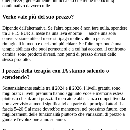
quel prezzo, generalmente rinunci a ciò che rende il coaching
continuativo davvero utile.
Verke vale più del suo prezzo?
Dipende dall'alternativa. Se l'altra opzione è non fare nulla, spendere
tra 3 e 15 EUR al mese ha una leva enorme — anche una sola
conversazione utile al mese si ripaga molte volte in pensieri
rimuginati in meno e decisioni più chiare. Se l'altra opzione è una
terapia abilitata che puoi permetterti e a cui hai accesso, il confronto
cambia: sono prodotti diversi, non punti di prezzo diversi dello
stesso prodotto.
I prezzi della terapia con IA stanno salendo o
scendendo?
Sostanzialmente stabile tra il 2024 e il 2026. I livelli gratuiti sono
migliorati; i livelli premium hanno aggiunto voce e memoria estesa
piuttosto che alzare i prezzi. Il mercato è abbastanza competitivo da
non aver visto aumenti significativi da parte dei principali attori. La
fascia 5–20 € al mese dovrebbe mantenersi nel prossimo futuro, con
miglioramenti delle funzionalità piuttosto che variazioni di prezzo a
guidare l'evoluzione anno su anno.