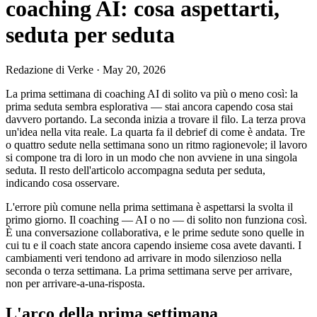
coaching AI: cosa aspettarti,
seduta per seduta
Redazione di Verke
·
May 20, 2026
La prima settimana di coaching AI di solito va più o meno così: la
prima seduta sembra esplorativa — stai ancora capendo cosa stai
davvero portando. La seconda inizia a trovare il filo. La terza prova
un'idea nella vita reale. La quarta fa il debrief di come è andata. Tre
o quattro sedute nella settimana sono un ritmo ragionevole; il lavoro
si compone tra di loro in un modo che non avviene in una singola
seduta. Il resto dell'articolo accompagna seduta per seduta,
indicando cosa osservare.
L'errore più comune nella prima settimana è aspettarsi la svolta il
primo giorno. Il coaching — AI o no — di solito non funziona così.
È una conversazione collaborativa, e le prime sedute sono quelle in
cui tu e il coach state ancora capendo insieme cosa avete davanti. I
cambiamenti veri tendono ad arrivare in modo silenzioso nella
seconda o terza settimana. La prima settimana serve per arrivare,
non per arrivare-a-una-risposta.
L'arco della prima settimana