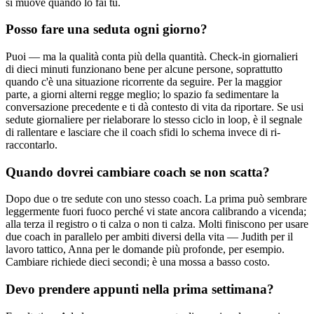
si muove quando lo fai tu.
Posso fare una seduta ogni giorno?
Puoi — ma la qualità conta più della quantità. Check-in giornalieri
di dieci minuti funzionano bene per alcune persone, soprattutto
quando c'è una situazione ricorrente da seguire. Per la maggior
parte, a giorni alterni regge meglio; lo spazio fa sedimentare la
conversazione precedente e ti dà contesto di vita da riportare. Se usi
sedute giornaliere per rielaborare lo stesso ciclo in loop, è il segnale
di rallentare e lasciare che il coach sfidi lo schema invece di ri-
raccontarlo.
Quando dovrei cambiare coach se non scatta?
Dopo due o tre sedute con uno stesso coach. La prima può sembrare
leggermente fuori fuoco perché vi state ancora calibrando a vicenda;
alla terza il registro o ti calza o non ti calza. Molti finiscono per usare
due coach in parallelo per ambiti diversi della vita — Judith per il
lavoro tattico, Anna per le domande più profonde, per esempio.
Cambiare richiede dieci secondi; è una mossa a basso costo.
Devo prendere appunti nella prima settimana?