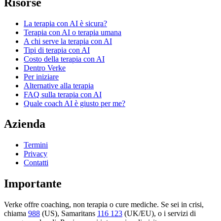
Risorse
La terapia con AI è sicura?
Terapia con AI o terapia umana
A chi serve la terapia con AI
Tipi di terapia con AI
Costo della terapia con AI
Dentro Verke
Per iniziare
Alternative alla terapia
FAQ sulla terapia con AI
Quale coach AI è giusto per me?
Azienda
Termini
Privacy
Contatti
Importante
Verke offre coaching, non terapia o cure mediche. Se sei in crisi,
chiama
988
(US), Samaritans
116 123
(UK/EU), o i servizi di