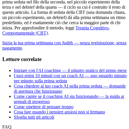
prima seduta nel filo della seconda, nel piccolo esperimento della
terza e nel debrief della quarta — il ciclo su cui è costruito il resto di
questo articolo. La forma di seduta della CBT (una domanda chiara,
un piccolo esperimento, un debrief) dà alla prima settimana un ritmo
predefinito, ed è esattamente ciò che cerca la maggior parte di chi
inizia. Per approfondire il metodo, leggi
Terapia Cognitivo-
Comportamentale (CBT)
.
Inizia la tua prima settimana con Judith — senza registrazione, senza
pagamento
Letture correlate
Iniziare con l'AI coaching — il pilastro pratico del primo mese
I tuoi primi 10 minuti con un coach AI — uno sguardo minuto
per minuto sulla prima seduta
Cosa chiedere al tuo coach AI nella prima seduta — domande
di apertura che funzionano
Come capire se il coaching AI sta funzionando — la guida ai
segnali di progresso
Come smettere di pensare troppo
Cosa fare quando i pensieri ansiosi non si fermano
Sfoglia tutti gli articoli
FAQ