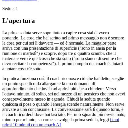
Seduta 1
L'apertura
La prima seduta serve soprattutto a capire cosa stai davvero
portando. La cosa che hai scritto nel primo messaggio non è sempre
la cosa per cui sei lì davvero — ed è normale. La maggior parte
arriva con una presentazione di superficie ("sono in ansia per la
riunione di martedì") e scopre, dopo tre o quattro scambi, che il
materiale vero è qualcosa che sta sotto ("sono stanco di sentire che
devo recitare la competenza"). Il primo compito del coach è aiutarti
a notare cosa c'è sotto.
In pratica funziona così: il coach riconosce ciò che hai detto, sceglie
un punto specifico da allargare e fa una domanda di
approfondimento che invita ad aprirsi più che a chiudere. Verso
l'ottavo minuto, di solito, sei nel mezzo di un pensiero che non avevi
consapevolmente messo in agenda. Chiudi la seduta quando
qualcosa si posa o quando l'energia scende naturalmente. Non serve
arrivare a una conclusione. La conversazione sarà lì quando torni, e
il coach ricorderà dove hai lasciato. Per uno sguardo più ravvicinato,
minuto per minuto, su come si svolge la prima seduta, leggi
i tuoi
primi 10 minuti con un coach AI
.