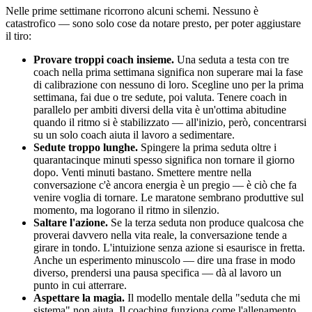
Nelle prime settimane ricorrono alcuni schemi. Nessuno è
catastrofico — sono solo cose da notare presto, per poter aggiustare
il tiro:
Provare troppi coach insieme.
Una seduta a testa con tre
coach nella prima settimana significa non superare mai la fase
di calibrazione con nessuno di loro. Scegline uno per la prima
settimana, fai due o tre sedute, poi valuta. Tenere coach in
parallelo per ambiti diversi della vita è un'ottima abitudine
quando il ritmo si è stabilizzato — all'inizio, però, concentrarsi
su un solo coach aiuta il lavoro a sedimentare.
Sedute troppo lunghe.
Spingere la prima seduta oltre i
quarantacinque minuti spesso significa non tornare il giorno
dopo. Venti minuti bastano. Smettere mentre nella
conversazione c'è ancora energia è un pregio — è ciò che fa
venire voglia di tornare. Le maratone sembrano produttive sul
momento, ma logorano il ritmo in silenzio.
Saltare l'azione.
Se la terza seduta non produce qualcosa che
proverai davvero nella vita reale, la conversazione tende a
girare in tondo. L'intuizione senza azione si esaurisce in fretta.
Anche un esperimento minuscolo — dire una frase in modo
diverso, prendersi una pausa specifica — dà al lavoro un
punto in cui atterrare.
Aspettare la magia.
Il modello mentale della "seduta che mi
sistema" non aiuta. Il coaching funziona come l'allenamento