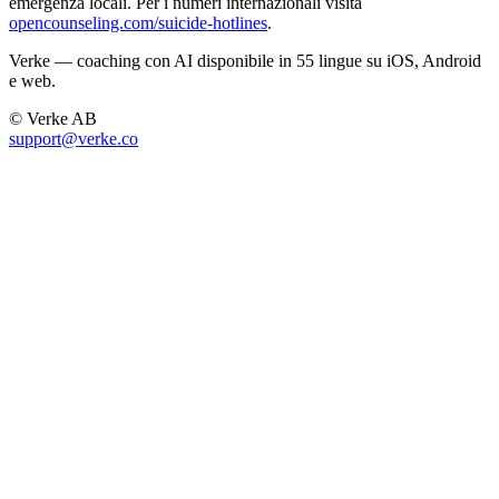
emergenza locali. Per i numeri internazionali visita
opencounseling.com/suicide-hotlines
.
Verke — coaching con AI disponibile in 55 lingue su iOS, Android
e web.
© Verke AB
support@verke.co