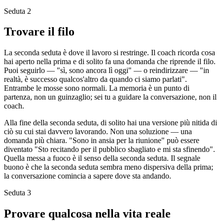
Seduta 2
Trovare il filo
La seconda seduta è dove il lavoro si restringe. Il coach ricorda cosa
hai aperto nella prima e di solito fa una domanda che riprende il filo.
Puoi seguirlo — "sì, sono ancora lì oggi" — o reindirizzare — "in
realtà, è successo qualcos'altro da quando ci siamo parlati".
Entrambe le mosse sono normali. La memoria è un punto di
partenza, non un guinzaglio; sei tu a guidare la conversazione, non il
coach.
Alla fine della seconda seduta, di solito hai una versione più nitida di
ciò su cui stai davvero lavorando. Non una soluzione — una
domanda più chiara. "Sono in ansia per la riunione" può essere
diventato "Sto recitando per il pubblico sbagliato e mi sta sfinendo".
Quella messa a fuoco è il senso della seconda seduta. Il segnale
buono è che la seconda seduta sembra meno dispersiva della prima;
la conversazione comincia a sapere dove sta andando.
Seduta 3
Provare qualcosa nella vita reale