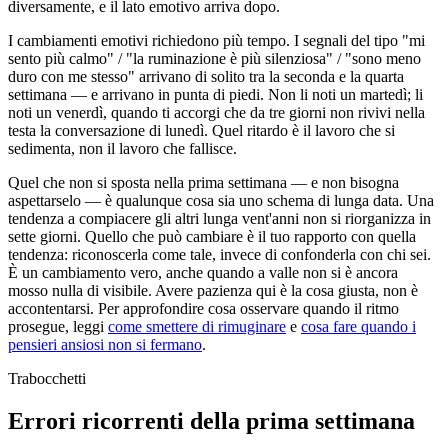
diversamente, e il lato emotivo arriva dopo.
I cambiamenti emotivi richiedono più tempo. I segnali del tipo "mi
sento più calmo" / "la ruminazione è più silenziosa" / "sono meno
duro con me stesso" arrivano di solito tra la seconda e la quarta
settimana — e arrivano in punta di piedi. Non li noti un martedì; li
noti un venerdì, quando ti accorgi che da tre giorni non rivivi nella
testa la conversazione di lunedì. Quel ritardo è il lavoro che si
sedimenta, non il lavoro che fallisce.
Quel che non si sposta nella prima settimana — e non bisogna
aspettarselo — è qualunque cosa sia uno schema di lunga data. Una
tendenza a compiacere gli altri lunga vent'anni non si riorganizza in
sette giorni. Quello che può cambiare è il tuo rapporto con quella
tendenza: riconoscerla come tale, invece di confonderla con chi sei.
È un cambiamento vero, anche quando a valle non si è ancora
mosso nulla di visibile. Avere pazienza qui è la cosa giusta, non è
accontentarsi. Per approfondire cosa osservare quando il ritmo
prosegue, leggi
come smettere di rimuginare
e
cosa fare quando i
pensieri ansiosi non si fermano
.
Trabocchetti
Errori ricorrenti della prima settimana