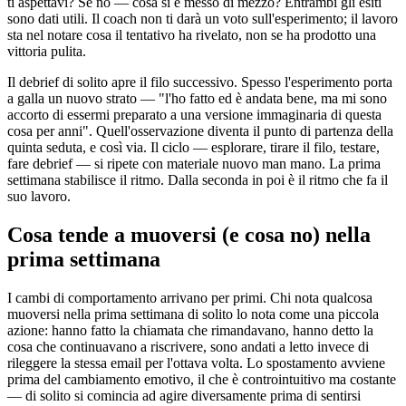
ti aspettavi? Se no — cosa si è messo di mezzo? Entrambi gli esiti
sono dati utili. Il coach non ti darà un voto sull'esperimento; il lavoro
sta nel notare cosa il tentativo ha rivelato, non se ha prodotto una
vittoria pulita.
Il debrief di solito apre il filo successivo. Spesso l'esperimento porta
a galla un nuovo strato — "l'ho fatto ed è andata bene, ma mi sono
accorto di essermi preparato a una versione immaginaria di questa
cosa per anni". Quell'osservazione diventa il punto di partenza della
quinta seduta, e così via. Il ciclo — esplorare, tirare il filo, testare,
fare debrief — si ripete con materiale nuovo man mano. La prima
settimana stabilisce il ritmo. Dalla seconda in poi è il ritmo che fa il
suo lavoro.
Cosa tende a muoversi (e cosa no) nella
prima settimana
I cambi di comportamento arrivano per primi. Chi nota qualcosa
muoversi nella prima settimana di solito lo nota come una piccola
azione: hanno fatto la chiamata che rimandavano, hanno detto la
cosa che continuavano a riscrivere, sono andati a letto invece di
rileggere la stessa email per l'ottava volta. Lo spostamento avviene
prima del cambiamento emotivo, il che è controintuitivo ma costante
— di solito si comincia ad agire diversamente prima di sentirsi