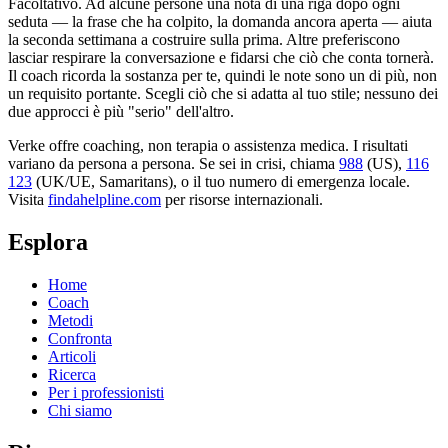
Facoltativo. Ad alcune persone una nota di una riga dopo ogni
seduta — la frase che ha colpito, la domanda ancora aperta — aiuta
la seconda settimana a costruire sulla prima. Altre preferiscono
lasciar respirare la conversazione e fidarsi che ciò che conta tornerà.
Il coach ricorda la sostanza per te, quindi le note sono un di più, non
un requisito portante. Scegli ciò che si adatta al tuo stile; nessuno dei
due approcci è più "serio" dell'altro.
Verke offre coaching, non terapia o assistenza medica. I risultati
variano da persona a persona. Se sei in crisi, chiama
988
(US),
116
123
(UK/UE, Samaritans),
o il tuo numero di emergenza locale.
Visita
findahelpline.com
per risorse internazionali.
Esplora
Home
Coach
Metodi
Confronta
Articoli
Ricerca
Per i professionisti
Chi siamo