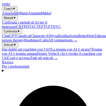
verke
Coach
▼
Anna
Judith
Marie
Amanda
Mikkel
Metodi
▼
Confronta i metodi di AI per il
benessere
CBT
PDT
ACT
EFT
CFT
NVC
Confronta
▼
ChatGPT
Claude.ai
Character.AI
Wysa
Replika
Sonia
BetterHelp
Talkspa
person therapy
Headspace
Calm
All comparisons →
Articoli
▼
Hai dubbi sul coaching con l'AI?
La terapia con AI è sicura?
Terapia
con AI o terapia umana
Dentro Verke
A chi è rivolto il coaching con
l'AI
Costi e accesso
Tutti gli articoli →
Ricerca
Per i professionisti