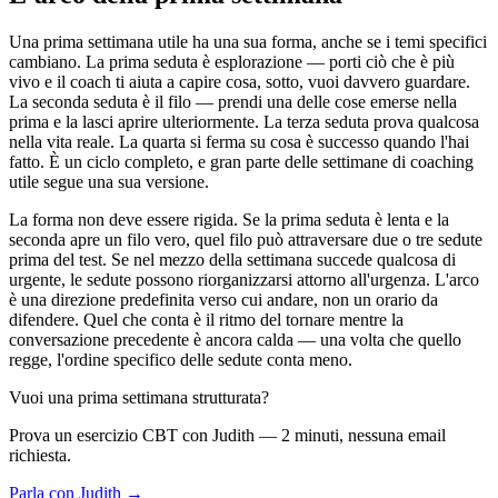
Una prima settimana utile ha una sua forma, anche se i temi specifici
cambiano. La prima seduta è esplorazione — porti ciò che è più
vivo e il coach ti aiuta a capire cosa, sotto, vuoi davvero guardare.
La seconda seduta è il filo — prendi una delle cose emerse nella
prima e la lasci aprire ulteriormente. La terza seduta prova qualcosa
nella vita reale. La quarta si ferma su cosa è successo quando l'hai
fatto. È un ciclo completo, e gran parte delle settimane di coaching
utile segue una sua versione.
La forma non deve essere rigida. Se la prima seduta è lenta e la
seconda apre un filo vero, quel filo può attraversare due o tre sedute
prima del test. Se nel mezzo della settimana succede qualcosa di
urgente, le sedute possono riorganizzarsi attorno all'urgenza. L'arco
è una direzione predefinita verso cui andare, non un orario da
difendere. Quel che conta è il ritmo del tornare mentre la
conversazione precedente è ancora calda — una volta che quello
regge, l'ordine specifico delle sedute conta meno.
Vuoi una prima settimana strutturata?
Prova un esercizio CBT con Judith — 2 minuti, nessuna email
richiesta.
Parla con Judith →