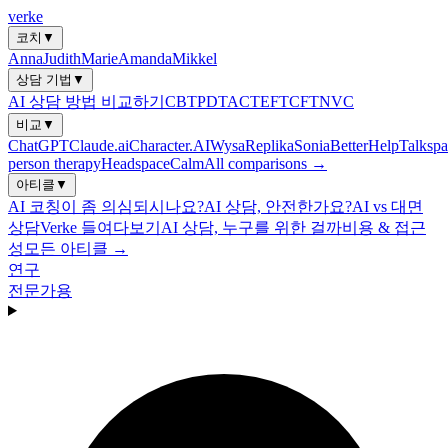
verke
코치
▼
Anna
Judith
Marie
Amanda
Mikkel
상담 기법
▼
AI 상담 방법 비교하기
CBT
PDT
ACT
EFT
CFT
NVC
비교
▼
ChatGPT
Claude.ai
Character.AI
Wysa
Replika
Sonia
BetterHelp
Talkspa
person therapy
Headspace
Calm
All comparisons →
아티클
▼
AI 코칭이 좀 의심되시나요?
AI 상담, 안전한가요?
AI vs 대면
상담
Verke 들여다보기
AI 상담, 누구를 위한 걸까
비용 & 접근
성
모든 아티클 →
연구
전문가용