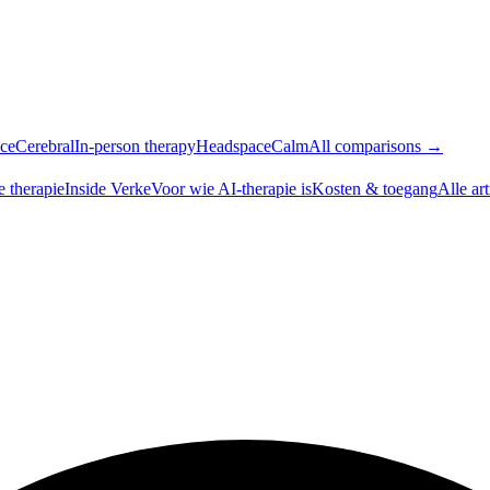
ce
Cerebral
In-person therapy
Headspace
Calm
All comparisons →
e therapie
Inside Verke
Voor wie AI-therapie is
Kosten & toegang
Alle ar