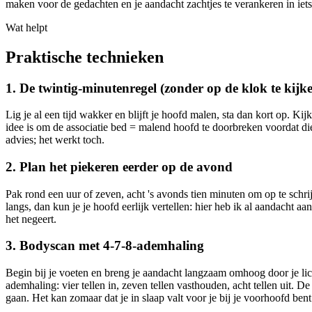
maken voor de gedachten en je aandacht zachtjes te verankeren in iet
Wat helpt
Praktische technieken
1. De twintig-minutenregel (zonder op de klok te kijk
Lig je al een tijd wakker en blijft je hoofd malen, sta dan kort op. Kij
idee is om de associatie bed = malend hoofd te doorbreken voordat die
advies; het werkt toch.
2. Plan het piekeren eerder op de avond
Pak rond een uur of zeven, acht 's avonds tien minuten om op te schr
langs, dan kun je je hoofd eerlijk vertellen: hier heb ik al aandacht
het negeert.
3. Bodyscan met 4-7-8-ademhaling
Begin bij je voeten en breng je aandacht langzaam omhoog door je li
ademhaling: vier tellen in, zeven tellen vasthouden, acht tellen uit. D
gaan. Het kan zomaar dat je in slaap valt voor je bij je voorhoofd bent