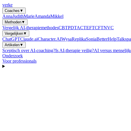
verke
Coaches
▼
Anna
Judith
Marie
Amanda
Mikkel
Methoden
▼
Vergelijk AI-therapiemethodes
CBT
PDT
ACT
EFT
CFT
NVC
Vergelijken
▼
ChatGPT
Claude.ai
Character.AI
Wysa
Replika
Sonia
BetterHelp
Talkspa
Artikelen
▼
Sceptisch over AI-coaching?
Is AI-therapie veilig?
AI versus menselijk
Onderzoek
Voor professionals