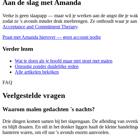
Aan de slag met Amanda
Verke is geen slaapapp — maar wil je werken aan de angst die je wa
zodat ze 's avonds minder druk meebrengen. Ze onthoudt waar je aan w
Acceptance and Commitment Therapy
.
Praat met Amanda hierover — geen account nodig
Verder lezen
Wat te doen als je hoofd maar niet stopt met malen
Onrustig zonder duidelijke reden
Alle artikelen bekijken
FAQ
Veelgestelde vragen
Waarom malen gedachten 's nachts?
Drie dingen komen samen bij het slapengaan. De afleiding van overdag
en blijft draaien. En stil in het donker liggen haalt de kleine hand
hanteren waren, om elf uur 's avonds enorm aanvoelen.