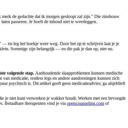
 merk de gedachte dat ik morgen gesloopt zal zijn." Die zinsbouw
e laten passeren. Je hoeft de inhoud niet te weerleggen.
 — en leg het boekje weer weg. Door het op te schrijven laat je je
t klein. Sommige zijn belangrijk — en die pak je dan op, niet nu.
ste volgende stap.
Aanhoudende slaapproblemen kunnen medische
n van medicatie, restless legs en andere aandoeningen kunnen zich
uur psychisch is. Dit artikel geeft geen medicatieadvies; ga alsjeblieft
is die je niet kunt verwerken je wakker houdt. Werken met een bevoegde
es. Betaalbare therapeuten vind je via
opencounseling.com
of