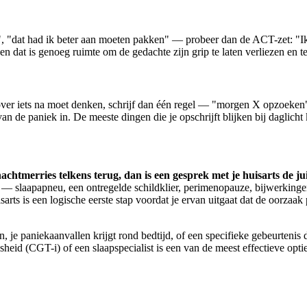
 "dat had ik beter aan moeten pakken" — probeer dan de ACT-zet: "Ik
 en dat is genoeg ruimte om de gedachte zijn grip te laten verliezen en t
u over iets na moet denken, schrijf dan één regel — "morgen X opzoeken"
van de paniek in. De meeste dingen die je opschrijft blijken bij daglich
tmerries telkens terug, dan is een gesprek met je huisarts de jui
— slaapapneu, een ontregelde schildklier, perimenopauze, bijwerkinge
rts is een logische eerste stap voordat je ervan uitgaat dat de oorzaak p
oen, je paniekaanvallen krijgt rond bedtijd, of een specifieke gebeurten
sheid (CGT-i) of een slaapspecialist is een van de meest effectieve opti