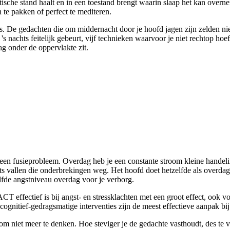
ytische stand haalt en in een toestand brengt waarin slaap het kan ove
n te pakken of perfect te mediteren.
ch is. De gedachten die om middernacht door je hoofd jagen zijn zelden
 nachts feitelijk gebeurt, vijf technieken waarvoor je niet rechtop hoeft
ag onder de oppervlakte zit.
een fusieprobleem. Overdag heb je een constante stroom kleine handel
ts vallen die onderbrekingen weg. Het hoofd doet hetzelfde als overdag
elfde angstniveau overdag voor je verborg.
T effectief is bij angst- en stressklachten met een groot effect, ook v
ognitief-gedragsmatige interventies zijn de meest effectieve aanpak bi
 om niet meer te denken. Hoe steviger je de gedachte vasthoudt, des te v