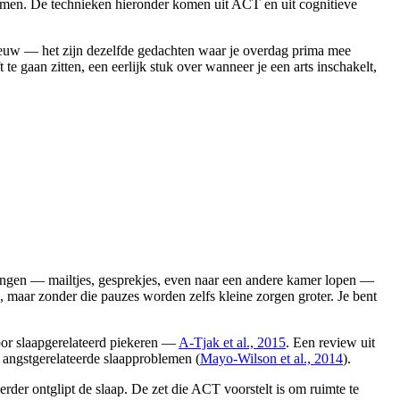
rnemen. De technieken hieronder komen uit ACT en uit cognitieve
 nieuw — het zijn dezelfde gedachten waar je overdag prima mee
 te gaan zitten, een eerlijk stuk over wanneer je een arts inschakelt,
ingen — mailtjes, gesprekjes, even naar een andere kamer lopen —
, maar zonder die pauzes worden zelfs kleine zorgen groter. Je bent
oor slaapgerelateerd piekeren —
A-Tjak et al., 2015
. Een review uit
j angstgerelateerde slaapproblemen (
Mayo-Wilson et al., 2014
).
erder ontglipt de slaap. De zet die ACT voorstelt is om ruimte te