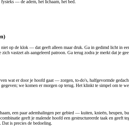
s fysieks — de adem, het lichaam, het bed.
en)
k niet op de klok — dat geeft alleen maar druk. Ga in gedimd licht in een 
 zich vastzet als aangeleerd patroon. Ga terug zodra je merkt dat je g
ijven wat er door je hoofd gaat — zorgen, to-do's, halfgevormde gedach
 aan gegeven; we komen er morgen op terug. Het klinkt te simpel om te w
chaam, een paar ademhalingen per gebied — kuiten, knieën, heupen, bu
e combinatie geeft je malende hoofd een gestructureerde taak en geeft teg
. Dat is precies de bedoeling.