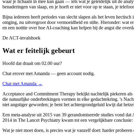
waar je lichaam in mee kan gaan — iets wat je geleidelijk uit de anal
benaderingen van slaap, en je hoeft er niet voor op te staan, je telefoo
Bijna iedereen heeft periodes van slecht slapen als het leven hectis
omging, nu uitvergroot door vermoeidheid en stilte. Hieronder: wat er 's
en een notitie over hoe AI-coaching kan helpen bij de angst die overd
De ACT-invalshoek
Wat er feitelijk gebeurt
Hoofd dat draait om 02.00 uur?
Chat erover met Amanda — geen account nodig.
Chat met Amanda →
Acceptance and Commitment Therapy bekijkt nachtelijk piekeren als 
die natuurlijke onderbrekingen vormen in elke gedachtekring. 's Nach
niet angstiger geworden; je bent het achtergrondgeluid kwijt dat hetz
Een meta-analyse uit 2015 van 39 gerandomiseerde studies vond dat AC
2014 in The Lancet Psychiatry kwam tot een vergelijkbare conclusie: c
Wat je niet moet doen, is precies wat je vanzelf doet: harder proberen