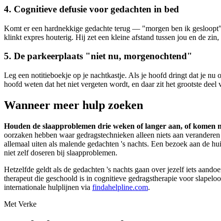
4. Cognitieve defusie voor gedachten in bed
Komt er een hardnekkige gedachte terug — "morgen ben ik gesloopt",
klinkt expres houterig. Hij zet een kleine afstand tussen jou en de zin,
5. De parkeerplaats "niet nu, morgenochtend"
Leg een notitieboekje op je nachtkastje. Als je hoofd dringt dat je n
hoofd weten dat het niet vergeten wordt, en daar zit het grootste deel 
Wanneer meer hulp zoeken
Houden de slaapproblemen drie weken of langer aan, of komen nach
oorzaken hebben waar gedragstechnieken alleen niets aan veranderen 
allemaal uiten als malende gedachten 's nachts. Een bezoek aan de huisa
niet zelf doseren bij slaapproblemen.
Hetzelfde geldt als de gedachten 's nachts gaan over jezelf iets aand
therapeut die geschoold is in cognitieve gedragstherapie voor slapeloo
internationale hulplijnen via
findahelpline.com
.
Met Verke