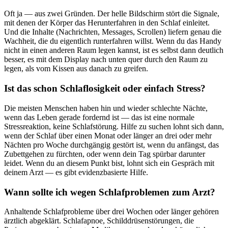
Oft ja — aus zwei Gründen. Der helle Bildschirm stört die Signale,
mit denen der Körper das Herunterfahren in den Schlaf einleitet.
Und die Inhalte (Nachrichten, Messages, Scrollen) liefern genau die
Wachheit, die du eigentlich runterfahren willst. Wenn du das Handy
nicht in einen anderen Raum legen kannst, ist es selbst dann deutlich
besser, es mit dem Display nach unten quer durch den Raum zu
legen, als vom Kissen aus danach zu greifen.
Ist das schon Schlaflosigkeit oder einfach Stress?
Die meisten Menschen haben hin und wieder schlechte Nächte,
wenn das Leben gerade fordernd ist — das ist eine normale
Stressreaktion, keine Schlafstörung. Hilfe zu suchen lohnt sich dann,
wenn der Schlaf über einen Monat oder länger an drei oder mehr
Nächten pro Woche durchgängig gestört ist, wenn du anfängst, das
Zubettgehen zu fürchten, oder wenn dein Tag spürbar darunter
leidet. Wenn du an diesem Punkt bist, lohnt sich ein Gespräch mit
deinem Arzt — es gibt evidenzbasierte Hilfe.
Wann sollte ich wegen Schlafproblemen zum Arzt?
Anhaltende Schlafprobleme über drei Wochen oder länger gehören
ärztlich abgeklärt. Schlafapnoe, Schilddrüsenstörungen, die