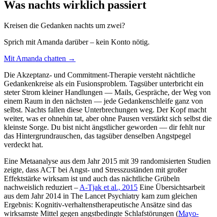
Was nachts wirklich passiert
Kreisen die Gedanken nachts um zwei?
Sprich mit Amanda darüber – kein Konto nötig.
Mit Amanda chatten →
Die Akzeptanz- und Commitment-Therapie versteht nächtliche
Gedankenkreise als ein Fusionsproblem. Tagsüber unterbricht ein
steter Strom kleiner Handlungen — Mails, Gespräche, der Weg von
einem Raum in den nächsten — jede Gedankenschleife ganz von
selbst. Nachts fallen diese Unterbrechungen weg. Der Kopf macht
weiter, was er ohnehin tat, aber ohne Pausen verstärkt sich selbst die
kleinste Sorge. Du bist nicht ängstlicher geworden — dir fehlt nur
das Hintergrundrauschen, das tagsüber denselben Angstpegel
verdeckt hat.
Eine Metaanalyse aus dem Jahr 2015 mit 39 randomisierten Studien
zeigte, dass ACT bei Angst- und Stresszuständen mit großer
Effektstärke wirksam ist und auch das nächtliche Grübeln
nachweislich reduziert –
A-Tjak et al., 2015
Eine Übersichtsarbeit
aus dem Jahr 2014 in The Lancet Psychiatry kam zum gleichen
Ergebnis: Kognitiv-verhaltenstherapeutische Ansätze sind das
wirksamste Mittel gegen angstbedingte Schlafstörungen (
Mayo-