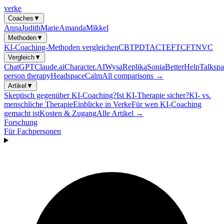
verke
Coaches
▼
Anna
Judith
Marie
Amanda
Mikkel
Methoden
▼
KI-Coaching-Methoden vergleichen
CBT
PDT
ACT
EFT
CFT
NVC
Vergleich
▼
ChatGPT
Claude.ai
Character.AI
Wysa
Replika
Sonia
BetterHelp
Talkspa
person therapy
Headspace
Calm
All comparisons →
Artikel
▼
Skeptisch gegenüber KI-Coaching?
Ist KI-Therapie sicher?
KI- vs.
menschliche Therapie
Einblicke in Verke
Für wen KI-Coaching
gemacht ist
Kosten & Zugang
Alle Artikel →
Forschung
Für Fachpersonen