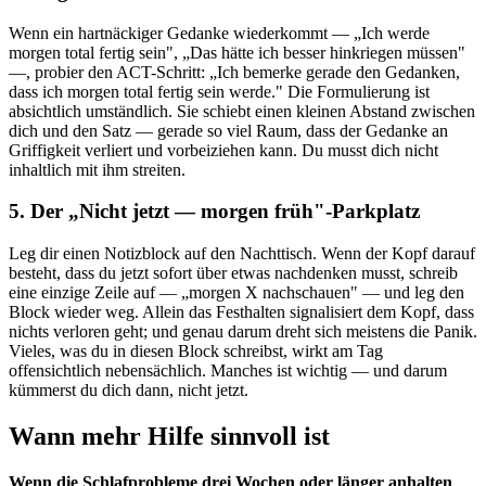
Wenn ein hartnäckiger Gedanke wiederkommt — „Ich werde
morgen total fertig sein", „Das hätte ich besser hinkriegen müssen"
—, probier den ACT-Schritt: „Ich bemerke gerade den Gedanken,
dass ich morgen total fertig sein werde." Die Formulierung ist
absichtlich umständlich. Sie schiebt einen kleinen Abstand zwischen
dich und den Satz — gerade so viel Raum, dass der Gedanke an
Griffigkeit verliert und vorbeiziehen kann. Du musst dich nicht
inhaltlich mit ihm streiten.
5. Der „Nicht jetzt — morgen früh"-Parkplatz
Leg dir einen Notizblock auf den Nachttisch. Wenn der Kopf darauf
besteht, dass du jetzt sofort über etwas nachdenken musst, schreib
eine einzige Zeile auf — „morgen X nachschauen" — und leg den
Block wieder weg. Allein das Festhalten signalisiert dem Kopf, dass
nichts verloren geht; und genau darum dreht sich meistens die Panik.
Vieles, was du in diesen Block schreibst, wirkt am Tag
offensichtlich nebensächlich. Manches ist wichtig — und darum
kümmerst du dich dann, nicht jetzt.
Wann mehr Hilfe sinnvoll ist
Wenn die Schlafprobleme drei Wochen oder länger anhalten