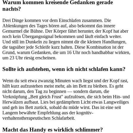
Warum kommen kreisende Gedanken gerade
nachts?
Drei Dinge kommen vor dem Einschlafen zusammen. Die
Ablenkungen des Tages hören auf, also bekommt das innere
Gemurmel die Bühne. Der Körper fährt herunter, der Kopf hat aber
noch kein Übergangssignal bekommen und läuft einfach weiter.
Und still im Dunkeln zu liegen nimmt dir die kleinen Handlungen,
die tagsüber jede Schleife kurz halten. Diese Kombination ist der
Grund, warum Gedanken, die um 16 Uhr noch handhabbar wirkten,
um 23 Uhr riesig erscheinen.
Sollte ich aufstehen, wenn ich nicht schlafen kann?
Wenn du seit etwa zwanzig Minuten wach liegst und der Kopf rast,
hilft kurz aufzustehen meist mehr, als im Bett zu bleiben. Es geht
nicht darum, den Tag zu beginnen — sondern darum, die
Verknüpfung „Bett gleich Frust" aufzulösen, die sich beim Hin- und
Herwälzen aufbaut. Lies bei gedämpftem Licht etwas Langweiliges
und geh ins Bett zurück, sobald du müde wirst. Das ist eine seit
Langem bewährte Empfehlung aus der kognitiv-
verhaltenstherapeutischen Schlafarbeit.
Macht das Handy es wirklich schlimmer?