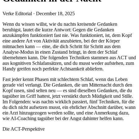
Verke Editorial
·
December 18, 2025
Wenn du wissen willst, wie du nachts kreisende Gedanken
beruhigst, lautet die kurze Antwort: Gegen die Gedanken
anzukämpfen funktioniert fast nie. Was funktioniert, ist, dem Kopf
eine andere Art von Aktivität anzubieten, bei der der Körper
mitmachen kann — eine, die dich Schritt für Schritt aus dem
Analyse-Modus in einen Zustand bringt, in dem der Schlaf
übernehmen kann. Die folgenden Techniken stammen aus ACT und
aus kognitiven Schlafansätzen, und du musst weder aufstehen, zum
Handy greifen noch perfekte Achtsamkeit abliefern.
Fast jeder kennt Phasen mit schlechtem Schlaf, wenn das Leben
gerade viel verlangt. Die Gedanken, die um Mitternacht durch den
Kopf rasen, sind selten neu — es sind dieselben Gedanken, die du
tagsüber im Griff hattest, jetzt verstärkt durch Müdigkeit und Stille.
Im Folgenden: was nachts wirklich passiert, fünf Techniken, für die
du dich nicht aufsetzen musst, ein ehrlicher Abschnitt darüber, wann
ein Arzt hinzugezogen werden sollte, und eine Anmerkung dazu,
wie AI-Coaching tagsüber bei der Angst dahinter helfen kann.
Die ACT-Perspektive