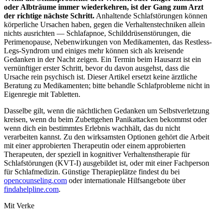
oder Albträume immer wiederkehren, ist der Gang zum Arzt
der richtige nächste Schritt.
Anhaltende Schlafstörungen können
körperliche Ursachen haben, gegen die Verhaltenstechniken allein
nichts ausrichten — Schlafapnoe, Schilddrüsenstörungen, die
Perimenopause, Nebenwirkungen von Medikamenten, das Restless-
Legs-Syndrom und einiges mehr können sich als kreisende
Gedanken in der Nacht zeigen. Ein Termin beim Hausarzt ist ein
vernünftiger erster Schritt, bevor du davon ausgehst, dass die
Ursache rein psychisch ist. Dieser Artikel ersetzt keine ärztliche
Beratung zu Medikamenten; bitte behandle Schlafprobleme nicht in
Eigenregie mit Tabletten.
Dasselbe gilt, wenn die nächtlichen Gedanken um Selbstverletzung
kreisen, wenn du beim Zubettgehen Panikattacken bekommst oder
wenn dich ein bestimmtes Erlebnis wachhält, das du nicht
verarbeiten kannst. Zu den wirksamsten Optionen gehört die Arbeit
mit einer approbierten Therapeutin oder einem approbierten
Therapeuten, der speziell in kognitiver Verhaltenstherapie für
Schlafstörungen (KVT-I) ausgebildet ist, oder mit einer Fachperson
für Schlafmedizin. Günstige Therapieplätze findest du bei
opencounseling.com
oder internationale Hilfsangebote über
findahelpline.com
.
Mit Verke