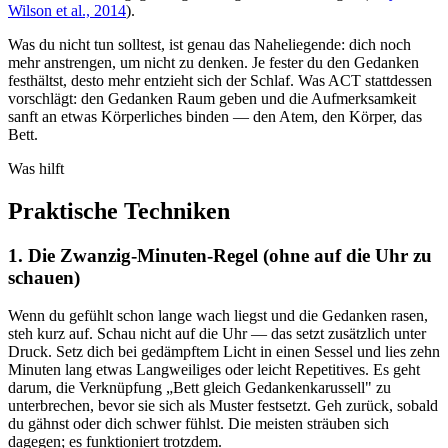
Wilson et al., 2014
).
Was du nicht tun solltest, ist genau das Naheliegende: dich noch
mehr anstrengen, um nicht zu denken. Je fester du den Gedanken
festhältst, desto mehr entzieht sich der Schlaf. Was ACT stattdessen
vorschlägt: den Gedanken Raum geben und die Aufmerksamkeit
sanft an etwas Körperliches binden — den Atem, den Körper, das
Bett.
Was hilft
Praktische Techniken
1. Die Zwanzig-Minuten-Regel (ohne auf die Uhr zu
schauen)
Wenn du gefühlt schon lange wach liegst und die Gedanken rasen,
steh kurz auf. Schau nicht auf die Uhr — das setzt zusätzlich unter
Druck. Setz dich bei gedämpftem Licht in einen Sessel und lies zehn
Minuten lang etwas Langweiliges oder leicht Repetitives. Es geht
darum, die Verknüpfung „Bett gleich Gedankenkarussell" zu
unterbrechen, bevor sie sich als Muster festsetzt. Geh zurück, sobald
du gähnst oder dich schwer fühlst. Die meisten sträuben sich
dagegen; es funktioniert trotzdem.