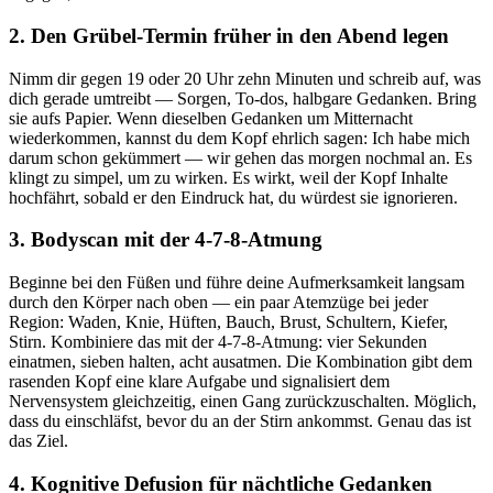
2. Den Grübel-Termin früher in den Abend legen
Nimm dir gegen 19 oder 20 Uhr zehn Minuten und schreib auf, was
dich gerade umtreibt — Sorgen, To-dos, halbgare Gedanken. Bring
sie aufs Papier. Wenn dieselben Gedanken um Mitternacht
wiederkommen, kannst du dem Kopf ehrlich sagen: Ich habe mich
darum schon gekümmert — wir gehen das morgen nochmal an. Es
klingt zu simpel, um zu wirken. Es wirkt, weil der Kopf Inhalte
hochfährt, sobald er den Eindruck hat, du würdest sie ignorieren.
3. Bodyscan mit der 4-7-8-Atmung
Beginne bei den Füßen und führe deine Aufmerksamkeit langsam
durch den Körper nach oben — ein paar Atemzüge bei jeder
Region: Waden, Knie, Hüften, Bauch, Brust, Schultern, Kiefer,
Stirn. Kombiniere das mit der 4-7-8-Atmung: vier Sekunden
einatmen, sieben halten, acht ausatmen. Die Kombination gibt dem
rasenden Kopf eine klare Aufgabe und signalisiert dem
Nervensystem gleichzeitig, einen Gang zurückzuschalten. Möglich,
dass du einschläfst, bevor du an der Stirn ankommst. Genau das ist
das Ziel.
4. Kognitive Defusion für nächtliche Gedanken