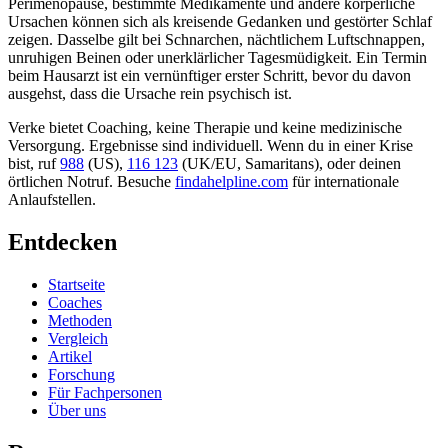
Perimenopause, bestimmte Medikamente und andere körperliche
Ursachen können sich als kreisende Gedanken und gestörter Schlaf
zeigen. Dasselbe gilt bei Schnarchen, nächtlichem Luftschnappen,
unruhigen Beinen oder unerklärlicher Tagesmüdigkeit. Ein Termin
beim Hausarzt ist ein vernünftiger erster Schritt, bevor du davon
ausgehst, dass die Ursache rein psychisch ist.
Verke bietet Coaching, keine Therapie und keine medizinische
Versorgung. Ergebnisse sind individuell. Wenn du in einer Krise
bist, ruf
988
(US),
116 123
(UK/EU, Samaritans),
oder deinen
örtlichen Notruf. Besuche
findahelpline.com
für internationale
Anlaufstellen.
Entdecken
Startseite
Coaches
Methoden
Vergleich
Artikel
Forschung
Für Fachpersonen
Über uns