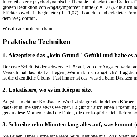
Internetbasierte psychodynamische Therapie hat belastbare Evidenz fü
großen Reduktion von Angstsymptomen führte (d = 1,05), die auch 
Effekte sowohl in begleiteter (d = 1,07) als auch in unbegleiteter For
dem Weg dorthin.
Was du ausprobieren kannst
Praktische Techniken
1. Akzeptiere das „kein Grund"-Gefühl und halte es 
Der erste Schritt ist der schwerste: Hör auf, von der Angst zu verla
Versuch mal das: Statt zu fragen „Warum bin ich ängstlich?" frag di
ist die eigentliche Übung. Fast immer ist das, was du beim Dasitzen 
2. Lokalisiere, wo es im Körper sitzt
Angst ist nicht nur Kopfsache. Wo sitzt sie gerade in deinem Körper
das Gefühl meistens etwas weicher. Es gibt dir auch einen Erkennun
genau diese Momente sind die Daten, die der Kopf dir nicht liefern kon
3. Schreibe zehn Minuten lang alles auf, was kommt (
Stell einen Timer. Öffne eine leere Seite. Beginne mit „Was, wenn e