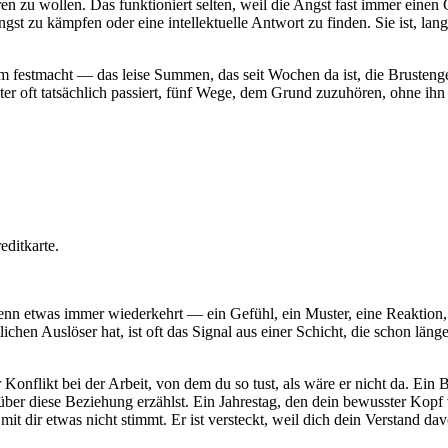
ieren zu wollen. Das funktioniert selten, weil die Angst fast immer ein
t zu kämpfen oder eine intellektuelle Antwort zu finden. Sie ist, lan
tem festmacht — das leise Summen, das seit Wochen da ist, die Brusteng
nter oft tatsächlich passiert, fünf Wege, dem Grund zuzuhören, ohne ih
ditkarte.
etwas immer wiederkehrt — ein Gefühl, ein Muster, eine Reaktion, die 
lichen Auslöser hat, ist oft das Signal aus einer Schicht, die schon län
er Konflikt bei der Arbeit, von dem du so tust, als wäre er nicht da. E
über diese Beziehung erzählst. Ein Jahrestag, den dein bewusster Kopf 
 mit dir etwas nicht stimmt. Er ist versteckt, weil dich dein Verstand dav