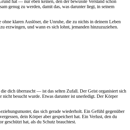
en Grund hat — nur eben keinen, den der bewusste Verstand schon
gsam genug zu werden, damit das, was darunter liegt, in seinem
e ohne klaren Auslöser, die Unruhe, die zu nichts in deinem Leben
n zu erzwingen, und wann es sich lohnt, jemanden hinzuzuziehen.
dich überrascht — ist das selten Zufall. Der Geist organisiert sich
ger nicht besucht wurde. Etwas darunter ist unerledigt. Der Körper
in Beziehungsmuster, das sich gerade wiederholt. Ein Gefühl gegenüber
vergessen, dein Körper aber gespeichert hat. Ein Verlust, den du
or geschützt hat, als du Schutz brauchtest.