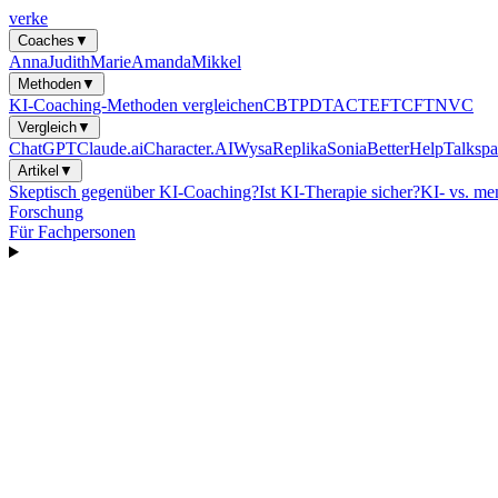
verke
Coaches
▼
Anna
Judith
Marie
Amanda
Mikkel
Methoden
▼
KI-Coaching-Methoden vergleichen
CBT
PDT
ACT
EFT
CFT
NVC
Vergleich
▼
ChatGPT
Claude.ai
Character.AI
Wysa
Replika
Sonia
BetterHelp
Talkspa
Artikel
▼
Skeptisch gegenüber KI-Coaching?
Ist KI-Therapie sicher?
KI- vs. me
Forschung
Für Fachpersonen