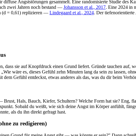
r diffuse Angststörungen gesammelt. Eine randomisierte Studie des Karo
nach zwei Jahren noch bestand —
Johansson et al., 2017
. Eine 2024 in 
m (d = 0,61) replizieren —
Lindegaard et al., 2024
. Der tiefenorientiert
aus
ngen, dass sie auf Knopfdruck einen Grund liefert. Gründe tauchen auf,
ch „Wie wäre es, dieses Gefühl zehn Minuten lang da sein zu lassen, 
mit dem Gefühl entdeckst, etwas anderes als das, was du dir beim Verhör
 — Brust, Hals, Bauch, Kiefer, Schultern? Welche Form hat sie? Eng, 
gspunkt. Sobald du weißt, wie sich deine Angst im Körper anfühlt, fä
nte, als du ihn direkt gefragt hast.
ohne zu redigieren)
s einen Grund für meine Angst gibt — was könnte er sein?" Dann schrei