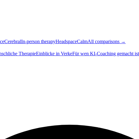
ce
Cerebral
In-person therapy
Headspace
Calm
All comparisons →
nschliche Therapie
Einblicke in Verke
Für wen KI-Coaching gemacht ist