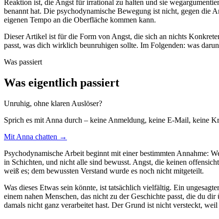
Reaktion ist, die Angst für irrational zu halten und sie wegargument
benannt hat. Die psychodynamische Bewegung ist nicht, gegen die Angs
eigenen Tempo an die Oberfläche kommen kann.
Dieser Artikel ist für die Form von Angst, die sich an nichts Konkre
passt, was dich wirklich beunruhigen sollte. Im Folgenden: was daru
Was passiert
Was eigentlich passiert
Unruhig, ohne klaren Auslöser?
Sprich es mit Anna durch – keine Anmeldung, keine E-Mail, keine Kre
Mit Anna chatten →
Psychodynamische Arbeit beginnt mit einer bestimmten Annahme: Wenn 
in Schichten, und nicht alle sind bewusst. Angst, die keinen offensicht
weiß es; dem bewussten Verstand wurde es noch nicht mitgeteilt.
Was dieses Etwas sein könnte, ist tatsächlich vielfältig. Ein ungesagt
einem nahen Menschen, das nicht zu der Geschichte passt, die du dir 
damals nicht ganz verarbeitet hast. Der Grund ist nicht versteckt, weil