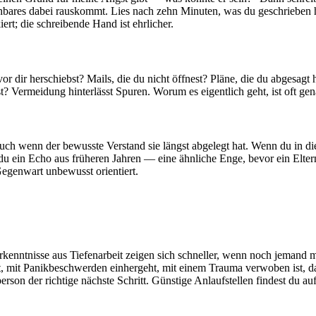
hbares dabei rauskommt. Lies nach zehn Minuten, was du geschrieben h
ert; die schreibende Hand ist ehrlicher.
or dir herschiebst? Mails, die du nicht öffnest? Pläne, die du abgesagt
Vermeidung hinterlässt Spuren. Worum es eigentlich geht, ist oft gena
auch wenn der bewusste Verstand sie längst abgelegt hat. Wenn du in di
du ein Echo aus früheren Jahren — eine ähnliche Enge, bevor ein Elter
 Gegenwart unbewusst orientiert.
 Erkenntnisse aus Tiefenarbeit zeigen sich schneller, wenn noch jemand
igt, mit Panikbeschwerden einhergeht, mit einem Trauma verwoben ist, d
person der richtige nächste Schritt. Günstige Anlaufstellen findest du au