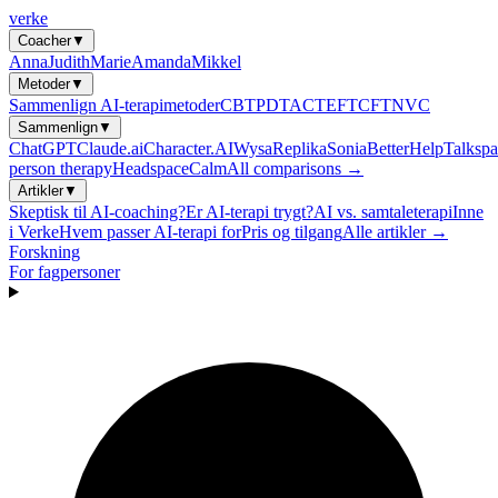
verke
Coacher
▼
Anna
Judith
Marie
Amanda
Mikkel
Metoder
▼
Sammenlign AI-terapimetoder
CBT
PDT
ACT
EFT
CFT
NVC
Sammenlign
▼
ChatGPT
Claude.ai
Character.AI
Wysa
Replika
Sonia
BetterHelp
Talkspa
person therapy
Headspace
Calm
All comparisons →
Artikler
▼
Skeptisk til AI-coaching?
Er AI-terapi trygt?
AI vs. samtaleterapi
Inne
i Verke
Hvem passer AI-terapi for
Pris og tilgang
Alle artikler →
Forskning
For fagpersoner