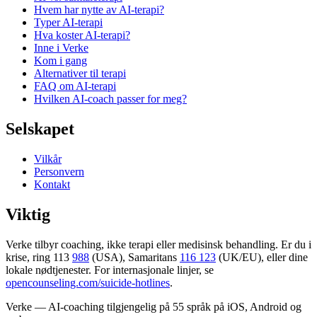
Hvem har nytte av AI-terapi?
Typer AI-terapi
Hva koster AI-terapi?
Inne i Verke
Kom i gang
Alternativer til terapi
FAQ om AI-terapi
Hvilken AI-coach passer for meg?
Selskapet
Vilkår
Personvern
Kontakt
Viktig
Verke tilbyr coaching, ikke terapi eller medisinsk behandling. Er du i
krise, ring 113
988
(USA), Samaritans
116 123
(UK/EU), eller dine
lokale nødtjenester. For internasjonale linjer, se
opencounseling.com/suicide-hotlines
.
Verke — AI-coaching tilgjengelig på 55 språk på iOS, Android og