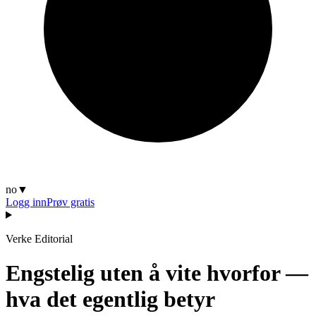
no
▼
Logg inn
Prøv gratis
Verke Editorial
Engstelig uten å vite hvorfor —
hva det egentlig betyr