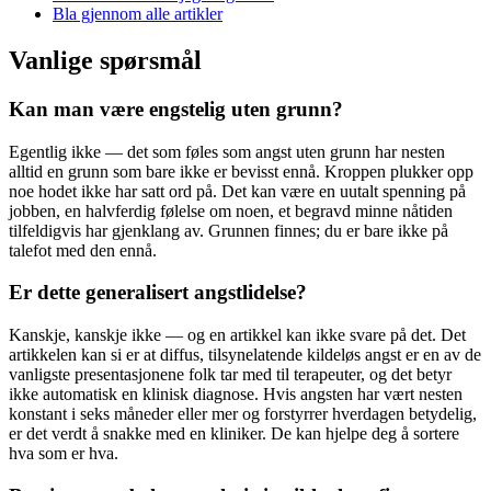
Bla gjennom alle artikler
Vanlige spørsmål
Kan man være engstelig uten grunn?
Egentlig ikke — det som føles som angst uten grunn har nesten
alltid en grunn som bare ikke er bevisst ennå. Kroppen plukker opp
noe hodet ikke har satt ord på. Det kan være en uutalt spenning på
jobben, en halvferdig følelse om noen, et begravd minne nåtiden
tilfeldigvis har gjenklang av. Grunnen finnes; du er bare ikke på
talefot med den ennå.
Er dette generalisert angstlidelse?
Kanskje, kanskje ikke — og en artikkel kan ikke svare på det. Det
artikkelen kan si er at diffus, tilsynelatende kildeløs angst er en av de
vanligste presentasjonene folk tar med til terapeuter, og det betyr
ikke automatisk en klinisk diagnose. Hvis angsten har vært nesten
konstant i seks måneder eller mer og forstyrrer hverdagen betydelig,
er det verdt å snakke med en kliniker. De kan hjelpe deg å sortere
hva som er hva.