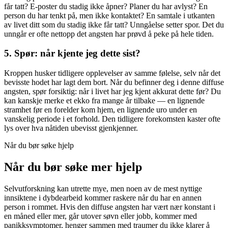
får tatt? E-poster du stadig ikke åpner? Planer du har avlyst? En
person du har tenkt på, men ikke kontaktet? En samtale i utkanten
av livet ditt som du stadig ikke får tatt? Unngåelse setter spor. Det du
unngår er ofte nettopp det angsten har prøvd å peke på hele tiden.
5. Spør: når kjente jeg dette sist?
Kroppen husker tidligere opplevelser av samme følelse, selv når det
bevisste hodet har lagt dem bort. Når du befinner deg i denne diffuse
angsten, spør forsiktig: når i livet har jeg kjent akkurat dette før? Du
kan kanskje merke et ekko fra mange år tilbake — en lignende
stramhet før en forelder kom hjem, en lignende uro under en
vanskelig periode i et forhold. Den tidligere forekomsten kaster ofte
lys over hva nåtiden ubevisst gjenkjenner.
Når du bør søke hjelp
Når du bør søke mer hjelp
Selvutforskning kan utrette mye, men noen av de mest nyttige
innsiktene i dybdearbeid kommer raskere når du har en annen
person i rommet. Hvis den diffuse angsten har vært nær konstant i
en måned eller mer, går utover søvn eller jobb, kommer med
panikksymptomer, henger sammen med traumer du ikke klarer å