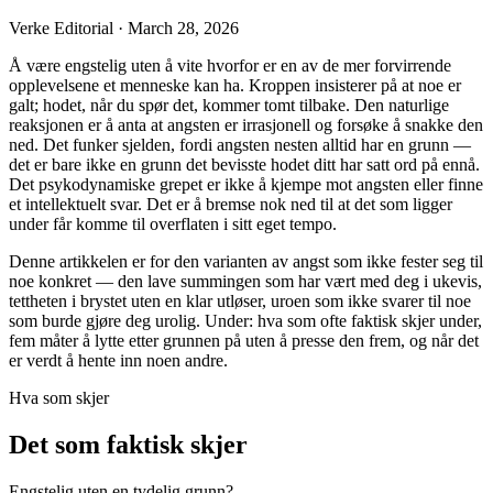
Verke Editorial
·
March 28, 2026
Å være engstelig uten å vite hvorfor er en av de mer forvirrende
opplevelsene et menneske kan ha. Kroppen insisterer på at noe er
galt; hodet, når du spør det, kommer tomt tilbake. Den naturlige
reaksjonen er å anta at angsten er irrasjonell og forsøke å snakke den
ned. Det funker sjelden, fordi angsten nesten alltid har en grunn —
det er bare ikke en grunn det bevisste hodet ditt har satt ord på ennå.
Det psykodynamiske grepet er ikke å kjempe mot angsten eller finne
et intellektuelt svar. Det er å bremse nok ned til at det som ligger
under får komme til overflaten i sitt eget tempo.
Denne artikkelen er for den varianten av angst som ikke fester seg til
noe konkret — den lave summingen som har vært med deg i ukevis,
tettheten i brystet uten en klar utløser, uroen som ikke svarer til noe
som burde gjøre deg urolig. Under: hva som ofte faktisk skjer under,
fem måter å lytte etter grunnen på uten å presse den frem, og når det
er verdt å hente inn noen andre.
Hva som skjer
Det som faktisk skjer
Engstelig uten en tydelig grunn?