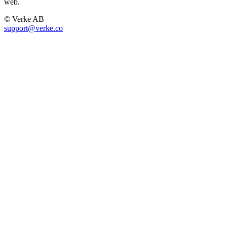
web.
© Verke AB
support@verke.co