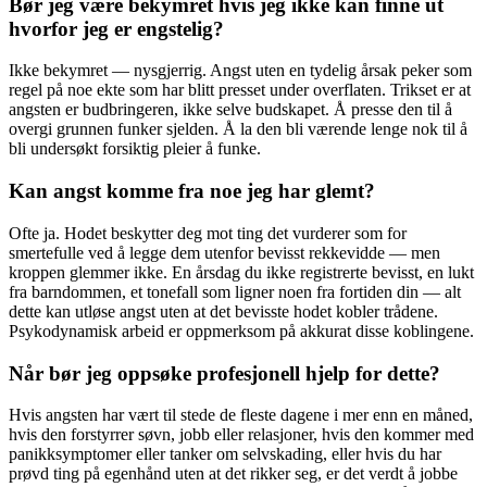
Bør jeg være bekymret hvis jeg ikke kan finne ut
hvorfor jeg er engstelig?
Ikke bekymret — nysgjerrig. Angst uten en tydelig årsak peker som
regel på noe ekte som har blitt presset under overflaten. Trikset er at
angsten er budbringeren, ikke selve budskapet. Å presse den til å
overgi grunnen funker sjelden. Å la den bli værende lenge nok til å
bli undersøkt forsiktig pleier å funke.
Kan angst komme fra noe jeg har glemt?
Ofte ja. Hodet beskytter deg mot ting det vurderer som for
smertefulle ved å legge dem utenfor bevisst rekkevidde — men
kroppen glemmer ikke. En årsdag du ikke registrerte bevisst, en lukt
fra barndommen, et tonefall som ligner noen fra fortiden din — alt
dette kan utløse angst uten at det bevisste hodet kobler trådene.
Psykodynamisk arbeid er oppmerksom på akkurat disse koblingene.
Når bør jeg oppsøke profesjonell hjelp for dette?
Hvis angsten har vært til stede de fleste dagene i mer enn en måned,
hvis den forstyrrer søvn, jobb eller relasjoner, hvis den kommer med
panikksymptomer eller tanker om selvskading, eller hvis du har
prøvd ting på egenhånd uten at det rikker seg, er det verdt å jobbe