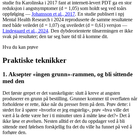
studie fra Karolinska i 2017 fant at internett-levert PDT ga en stor
reduksjon i angstsymptomer (d = 1,05) som holdt seg ved toårs
oppfølging —
Johansson et al., 2017
. En studie publisert i npj
Mental Health Research i 2024 reproduserte de samme resultatene
med både veiledet (d = 1,07) og uveiledet (d = 0,61) versjon —
Lindegaard et al., 2024
. Den dybdeorienterte tilnærmingen er ikke
svak på resultater; den tar seg bare tid til å komme dit.
Hva du kan prøve
Praktiske teknikker
1. Aksepter «ingen grunn»-rammen, og bli sittende
med den
Det første grepet er det vanskeligste: slutt å kreve at angsten
produserer en grunn på bestilling. Grunner kommer til overflaten når
forholdene er rette, ikke når du presser frem på dem. Prøv dette: i
stedet for å spørre «hvorfor er jeg engstelig», prøv «hva ville det
vært å la dette være her i ti minutter uten å måtte løse det?» Det å
ikke løse er øvelsen. Nesten alltid er det du oppdager ved å bli
sittende med følelsen forskjellig fra det du ville ha funnet på ved å
forhøre den.