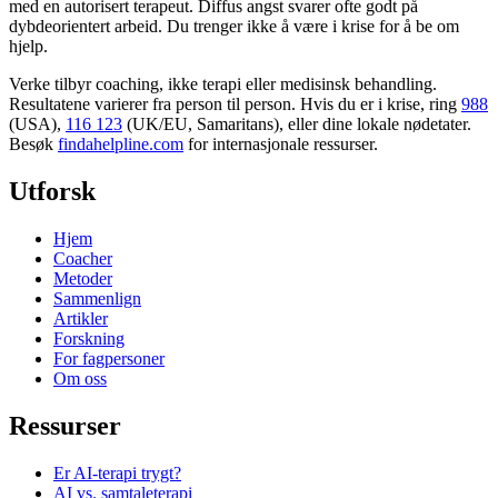
med en autorisert terapeut. Diffus angst svarer ofte godt på
dybdeorientert arbeid. Du trenger ikke å være i krise for å be om
hjelp.
Verke tilbyr coaching, ikke terapi eller medisinsk behandling.
Resultatene varierer fra person til person. Hvis du er i krise, ring
988
(USA),
116 123
(UK/EU, Samaritans),
eller dine lokale nødetater.
Besøk
findahelpline.com
for internasjonale ressurser.
Utforsk
Hjem
Coacher
Metoder
Sammenlign
Artikler
Forskning
For fagpersoner
Om oss
Ressurser
Er AI-terapi trygt?
AI vs. samtaleterapi