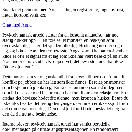
Snakk det gjennom med Anna — ingen registrering, ingen e-post,
ingen kortopplysninger.
Chat med Anna →
Psykodynamisk arbeid starter fra en bestemt antagelse: når noe
stadig dukker opp — en følelse, et mønster, en reaksjon som
overrasker deg — er det sjelden tilfeldig. Hodet organiserer seg i
lag, og ikke alle av dem er bevisste. Angst som ikke har en åpenbar
kilde er ofte et signal fra et lag som ikke har vært besøkt på en stund.
Noe under er uavsluttet. Kroppen vet; det bevisste hodet har ikke
fått beskjed ennå.
Dette «noe» kan være ganske ulikt fra person til person. En uutalt
konflikt på jobben du har latt som ikke finnes. Et relasjonsmønster
som begynner å gjenta seg. En følelse om noen som står deg nær
som ikke passer med historien du har fortalt om den relasjonen. En
årsdag det bevisste hodet ditt glemte, men kroppen husket. Et tap du
ikke fikk bearbeidet ferdig den gangen. Grunnen er ikke skjult fordi
det er noe galt med deg. Den er skjult fordi hodet beskyttet deg fra
den da du trengte beskyttelse.
Internett-levert psykodynamisk terapi har samlet betydelig
dokumentasjon på diffuse angstpresentasjoner. En randomisert