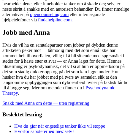
bearbeide alene, eller inneholder tanker om å skade deg selv, er
neste skritt å snakke med en autorisert behandler. Du finner rimelige
alternativer på
opencounseling.com
eller internasjonale
hjelpetelefoner via
findahelpline.com
.
Jobb med Anna
Hvis du vil ha en samtalepartner som jobber på dybden denne
artikkelen peker mot — tålmodig med det som ennå ikke har
kommet helt til overflaten, villig til å bli sittende med spørsmålet i
stedet for å haste etter et svar — er Anna laget for dette. Hennes
tilnærming er psykodynamisk, det vil si at hun er oppmerksom på
det som stadig dukker opp og på det som kan ligge under. Hun
husker hva du har jobbet med på tvers av samtaler, slik at den
langsomme oppbyggingen som dybdearbeid hviler på faktisk får tid
til å bygge seg. Mer om metoden finner du i
Psychodynamic
Therapy
.
Snakk med Anna om dette — uten registrering
Beslektet lesning
Hva du gjør når engstelige tanker ikke vil stoppe
Hvorfor saboterer jeg meg selv?