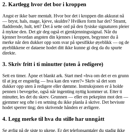
2. Kartlegg hvor det bor i kroppen
Angst er ikke bare mentalt. Hvor bor det i kroppen din akkurat nå
— bryst, hals, mage, kjeve, skuldre? Hvilken form har det? Stramt,
fladdrende, hult, tett? Det å sette ord på den fysiske signaturen pleier
å mykne den. Det gir deg også et gjenkjenningssignal. Når du
kjenner hvordan angsten din kjennes i kroppen, begynner du å
merke når den dukker opp som svar på spesifikke øyeblikk — og de
øyeblikkene er dataene hodet ditt ikke kunne gi deg da du spurte
direkte.
3. Skriv fritt i ti minutter (uten å redigere)
Sett en timer. Åpne et blankt ark. Start med «hva om det er en grunn
til at jeg er engstelig — hva kan den være?» Skriv så det som
dukker opp uten å redigere eller dømme. Instruksjonen er å holde
pennen i bevegelse, også når ingenting nyttig kommer ut. Etter ti
minutter, les det du skrev. Grunnen — eller en pekepinn mot den —
gjemmer seg ofte i en setning du ikke planla å skrive. Det bevisste
hodet sperrer ting; den skrivende hånden er ærligere.
4. Legg merke til hva du stille har unngått
Se ærlig på de siste to ukene. Er det telefonsamtaler du stadig ikke