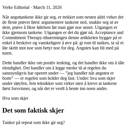
Verke Editorial
·
March 11, 2026
Når angsttankene ikke gir seg, er trekket som nesten aldri virker det
de fleste prøver først: argumentere tankene ned, snakke seg ut av
dem, prøve å fikse følelsen før man gjør noe annet. Utgangen er
ikke gjennom tankene. Utgangen er det du gjør nå. Acceptance and
Commitment Therapy-tilnærmingen denne artikkelen bygger på er
enkel å beskrive og vanskeligere å øve på: gi rom til tanken, ta så et
lite skritt mot noe som betyr noe for deg. Angsten kan bli med på
turen.
Dette handler ikke om positiv tenking, og det handler ikke om å tåle
elendighet. Det handler om å legge merke til at regelen du
sannsynligvis har operert under — "jeg handler når angsten er
borte" — er regelen som holder deg fast. Under: hva som skjer
under sløyfen, fem teknikker som virker uten å kreve at tankene
først forsvinner, og når det er verdt å hente inn noen andre.
Hva som skjer
Det som faktisk skjer
Tanker på repeat som ikke gir seg?