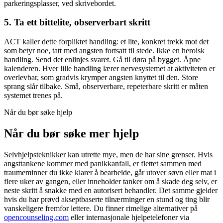
parkeringsplasser, ved skrivebordet.
5. Ta ett bittelite, observerbart skritt
ACT kaller dette forpliktet handling: et lite, konkret trekk mot det
som betyr noe, tatt med angsten fortsatt til stede. Ikke en heroisk
handling. Send det enlinjes svaret. Gå til døra på bygget. Åpne
kalenderen. Hver lille handling lærer nervesystemet at aktiviteten er
overlevbar, som gradvis krymper angsten knyttet til den. Store
sprang slår tilbake. Små, observerbare, repeterbare skritt er måten
systemet trenes på.
Når du bør søke hjelp
Når du bør søke mer hjelp
Selvhjelpsteknikker kan utrette mye, men de har sine grenser. Hvis
angsttankene kommer med panikkanfall, er flettet sammen med
traumeminner du ikke klarer å bearbeide, går utover søvn eller mat i
flere uker av gangen, eller inneholder tanker om å skade deg selv, er
neste skritt å snakke med en autorisert behandler. Det samme gjelder
hvis du har prøvd akseptbaserte tilnærminger en stund og ting blir
vanskeligere fremfor lettere. Du finner rimelige alternativer på
opencounseling.com
eller internasjonale hjelpetelefoner via