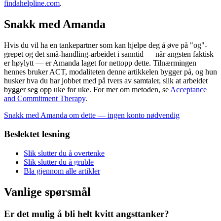
findahelpline.com
.
Snakk med Amanda
Hvis du vil ha en tankepartner som kan hjelpe deg å øve på "og"-
grepet og det små-handling-arbeidet i sanntid — når angsten faktisk
er høylytt — er Amanda laget for nettopp dette. Tilnærmingen
hennes bruker ACT, modaliteten denne artikkelen bygger på, og hun
husker hva du har jobbet med på tvers av samtaler, slik at arbeidet
bygger seg opp uke for uke. For mer om metoden, se
Acceptance
and Commitment Therapy
.
Snakk med Amanda om dette — ingen konto nødvendig
Beslektet lesning
Slik slutter du å overtenke
Slik slutter du å gruble
Bla gjennom alle artikler
Vanlige spørsmål
Er det mulig å bli helt kvitt angsttanker?