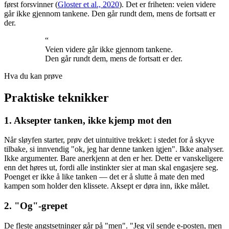
først forsvinner (
Gloster et al., 2020
). Det er friheten: veien videre
går ikke gjennom tankene. Den går rundt dem, mens de fortsatt er
der.
“
Veien videre går ikke gjennom tankene.
Den går rundt dem, mens de fortsatt er der.
Hva du kan prøve
Praktiske teknikker
1. Aksepter tanken, ikke kjemp mot den
Når sløyfen starter, prøv det uintuitive trekket: i stedet for å skyve
tilbake, si innvendig "ok, jeg har denne tanken igjen". Ikke analyser.
Ikke argumenter. Bare anerkjenn at den er her. Dette er vanskeligere
enn det høres ut, fordi alle instinkter sier at man skal engasjere seg.
Poenget er ikke å like tanken — det er å slutte å mate den med
kampen som holder den klissete. Aksept er døra inn, ikke målet.
2. "Og"-grepet
De fleste angstsetninger går på "men". "Jeg vil sende e-posten, men