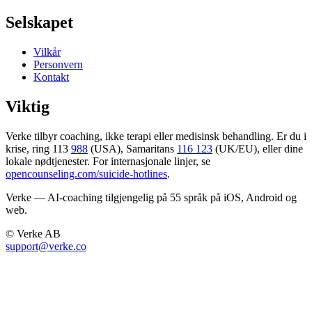
Selskapet
Vilkår
Personvern
Kontakt
Viktig
Verke tilbyr coaching, ikke terapi eller medisinsk behandling. Er du i
krise, ring 113
988
(USA), Samaritans
116 123
(UK/EU), eller dine
lokale nødtjenester. For internasjonale linjer, se
opencounseling.com/suicide-hotlines
.
Verke — AI-coaching tilgjengelig på 55 språk på iOS, Android og
web.
© Verke AB
support@verke.co