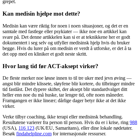
grepet.
Kan medisin hjelpe mot dette?
Medisin kan være riktig for noen i noen situasjoner, og det er en
samtale med fastlege eller psykiater — ikke noe en artikkel kan
svare på. Det denne artikkelen kan si er at teknikkene her er godt
dokumentert i seg selv og utfyller medisinsk hjelp hvis du bruker
begge. Hvis du lurer på om medisin er verdt å utforske, er det å ta
det opp med en kliniker et godt neste skritt.
Hvor lang tid før ACT-aksept virker?
De fleste merker noe løsne innen to til tre uker med jevn øving —
angst blir mindre klissete, sløyfene blir kortere, du tilbringer mindre
tid fastlåst. Det dypere skiftet, der aksept blir standardvalget ditt
heller enn noe du må huske, tar lengre tid, ofte noen måneder.
Framgangen er ikke lineær; dårlige dager betyr ikke at det ikke
virker.
Verke tilbyr coaching, ikke terapi eller medisinsk behandling.
Resultatene varierer fra person til person. Hvis du er i krise, ring
988
(USA),
116 123
(UK/EU, Samaritans),
eller dine lokale nødetater.
Besøk
findahelpline.com
for internasjonale ressurser.