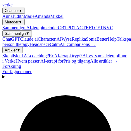
verke
Coacher
▼
Anna
Judith
Marie
Amanda
Mikkel
Metoder
▼
Sammenlign AI-terapimetoder
CBT
PDT
ACT
EFT
CFT
NVC
Sammenlign
▼
ChatGPT
Claude.ai
Character.AI
Wysa
Replika
Sonia
BetterHelp
Talkspa
person therapy
Headspace
Calm
All comparisons →
Artikler
▼
Skeptisk til AI-coaching?
Er AI-terapi trygt?
AI vs. samtaleterapi
Inne
i Verke
Hvem passer AI-terapi for
Pris og tilgang
Alle artikler →
Forskning
For fagpersoner