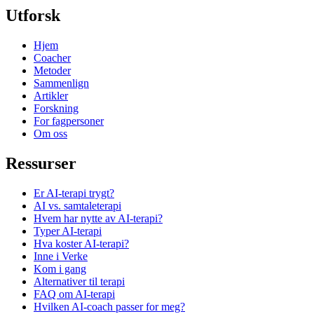
Utforsk
Hjem
Coacher
Metoder
Sammenlign
Artikler
Forskning
For fagpersoner
Om oss
Ressurser
Er AI-terapi trygt?
AI vs. samtaleterapi
Hvem har nytte av AI-terapi?
Typer AI-terapi
Hva koster AI-terapi?
Inne i Verke
Kom i gang
Alternativer til terapi
FAQ om AI-terapi
Hvilken AI-coach passer for meg?