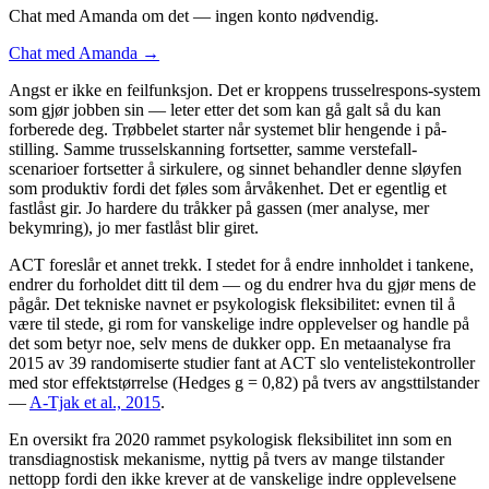
Chat med Amanda om det — ingen konto nødvendig.
Chat med Amanda →
Angst er ikke en feilfunksjon. Det er kroppens trusselrespons-system
som gjør jobben sin — leter etter det som kan gå galt så du kan
forberede deg. Trøbbelet starter når systemet blir hengende i på-
stilling. Samme trusselskanning fortsetter, samme verstefall-
scenarioer fortsetter å sirkulere, og sinnet behandler denne sløyfen
som produktiv fordi det føles som årvåkenhet. Det er egentlig et
fastlåst gir. Jo hardere du tråkker på gassen (mer analyse, mer
bekymring), jo mer fastlåst blir giret.
ACT foreslår et annet trekk. I stedet for å endre innholdet i tankene,
endrer du forholdet ditt til dem — og du endrer hva du gjør mens de
pågår. Det tekniske navnet er psykologisk fleksibilitet: evnen til å
være til stede, gi rom for vanskelige indre opplevelser og handle på
det som betyr noe, selv mens de dukker opp. En metaanalyse fra
2015 av 39 randomiserte studier fant at ACT slo ventelistekontroller
med stor effektstørrelse (Hedges g = 0,82) på tvers av angsttilstander
—
A-Tjak et al., 2015
.
En oversikt fra 2020 rammet psykologisk fleksibilitet inn som en
transdiagnostisk mekanisme, nyttig på tvers av mange tilstander
nettopp fordi den ikke krever at de vanskelige indre opplevelsene