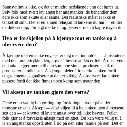
Sannsynligvis ikke, og det er mindre nedslående enn det høres ut.
Selv folk med svært lav angst har angsttanker; de behandler dem
bare ikke som akutte eller sanne. Det realistiske målet er ikke et
tankefritt sinn. Det er en annen relasjon til tankene du har — en der
de dukker opp, blir lagt merke til og passerer uten å kapre dagen din.
Hva er forskjellen på å kjempe mot en tanke og å
observere den?
Å kjempe mot en tanke engasjerer deg med innholdet — å diskutere
med den, undertrykke den, prøve å bevise at den er feil. Å observere
en tanke legger merke til den som noe sinnet produserer, slik det
produserer handlelister. Å kjempe pleier å forsterke tanken fordi
engasjementet signaliserer at den er viktig. Å observere lar tanken
passere fordi det ikke finnes noen kamp som mater den.
Vil aksept av tanken gjøre den verre?
Dette er en vanlig bekymring, og forskningen tyder på at det
motsatte er sant. Aksept — altså viljen til å ha tanken uten å motsette
seg den — er knyttet til lavere angst over tid, ikke høyere. Feilen
folk gjør er å forveksle aksept med enighet. Du kan være villig til å
la en angsttanke oppstå uten å tro på den eller handle på den. Det er