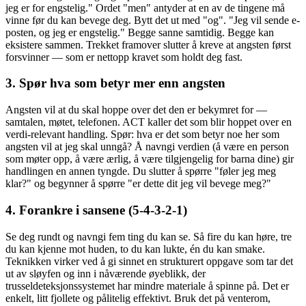
jeg er for engstelig." Ordet "men" antyder at en av de tingene må
vinne før du kan bevege deg. Bytt det ut med "og". "Jeg vil sende e-
posten, og jeg er engstelig." Begge sanne samtidig. Begge kan
eksistere sammen. Trekket framover slutter å kreve at angsten først
forsvinner — som er nettopp kravet som holdt deg fast.
3. Spør hva som betyr mer enn angsten
Angsten vil at du skal hoppe over det den er bekymret for —
samtalen, møtet, telefonen. ACT kaller det som blir hoppet over en
verdi-relevant handling. Spør: hva er det som betyr noe her som
angsten vil at jeg skal unngå? Å navngi verdien (å være en person
som møter opp, å være ærlig, å være tilgjengelig for barna dine) gir
handlingen en annen tyngde. Du slutter å spørre "føler jeg meg
klar?" og begynner å spørre "er dette dit jeg vil bevege meg?"
4. Forankre i sansene (5-4-3-2-1)
Se deg rundt og navngi fem ting du kan se. Så fire du kan høre, tre
du kan kjenne mot huden, to du kan lukte, én du kan smake.
Teknikken virker ved å gi sinnet en strukturert oppgave som tar det
ut av sløyfen og inn i nåværende øyeblikk, der
trusseldeteksjonssystemet har mindre materiale å spinne på. Det er
enkelt, litt fjollete og pålitelig effektivt. Bruk det på venterom,