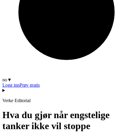
no
▼
Logg inn
Prøv gratis
Verke Editorial
Hva du gjør når engstelige
tanker ikke vil stoppe