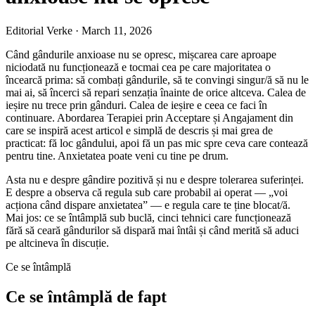
Editorial Verke
·
March 11, 2026
Când gândurile anxioase nu se opresc, mișcarea care aproape
niciodată nu funcționează e tocmai cea pe care majoritatea o
încearcă prima: să combați gândurile, să te convingi singur/ă să nu le
mai ai, să încerci să repari senzația înainte de orice altceva. Calea de
ieșire nu trece prin gânduri. Calea de ieșire e ceea ce faci în
continuare. Abordarea Terapiei prin Acceptare și Angajament din
care se inspiră acest articol e simplă de descris și mai grea de
practicat: fă loc gândului, apoi fă un pas mic spre ceva care contează
pentru tine. Anxietatea poate veni cu tine pe drum.
Asta nu e despre gândire pozitivă și nu e despre tolerarea suferinței.
E despre a observa că regula sub care probabil ai operat — „voi
acționa când dispare anxietatea” — e regula care te ține blocat/ă.
Mai jos: ce se întâmplă sub buclă, cinci tehnici care funcționează
fără să ceară gândurilor să dispară mai întâi și când merită să aduci
pe altcineva în discuție.
Ce se întâmplă
Ce se întâmplă de fapt