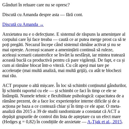
Gânduri în reluare care nu se opresc?
Discută cu Amanda despre asta — fără cont.
Discută cu Amanda →
Anxietatea nu e o defecțiune. E sistemul de răspuns la amenințare al
corpului care își face treaba — caută ce ar putea merge prost ca să te
poți pregăti. Necazul începe când sistemul rămâne activat și nu se
mai oprește. Aceeași scanare a amenințării continuă să ruleze,
aceleași scenarii catastrofice se învârt la nesfârșit, iar mintea tratează
această buclă ca productivă pentru că pare vigilență. De fapt, e ca și
cum ai rămâne blocat într-o viteză. Cu cât apeși mai tare pe
accelerație (mai multă analiză, mai multă grijă), cu atât te blochezi
mai rău.
ACT propune o altă mișcare. În loc să schimbi conținutul gândurilor,
îți schimbi raportul cu ele — și schimbi ce faci în timp ce ele se
întâmplă. Numele tehnic e flexibilitate psihologică: capacitatea de a
rămâne prezent, de a face loc experiențelor interne dificile și de a
acționa pe baza a ce contează chiar și în timp ce ele apar. O meta-
analiză din 2015 a 39 de studii randomizate a constatat că ACT a
depășit grupurile de control din lista de așteptare cu un efect mare
(Hedges g = 0,82) în condițiile de anxietate —
A-Tjak et al., 2015
.