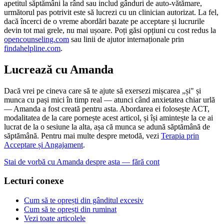
apetitul săptămâni la rând sau includ gânduri de auto-vătămare,
următorul pas potrivit este să lucrezi cu un clinician autorizat. La fel,
dacă încerci de o vreme abordări bazate pe acceptare și lucrurile
devin tot mai grele, nu mai ușoare. Poți găsi opțiuni cu cost redus la
opencounseling.com
sau linii de ajutor internaționale prin
findahelpline.com
.
Lucrează cu Amanda
Dacă vrei pe cineva care să te ajute să exersezi mișcarea „și" și
munca cu pași mici în timp real — atunci când anxietatea chiar urlă
— Amanda a fost creată pentru asta. Abordarea ei folosește ACT,
modalitatea de la care pornește acest articol, și își amintește la ce ai
lucrat de la o sesiune la alta, așa că munca se adună săptămână de
săptămână. Pentru mai multe despre metodă, vezi
Terapia prin
Acceptare și Angajament
.
Stai de vorbă cu Amanda despre asta — fără cont
Lecturi conexe
Cum să te oprești din gânditul excesiv
Cum să te oprești din ruminat
Vezi toate articolele