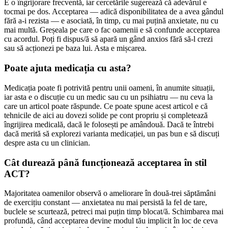
E o îngrijorare frecventă, iar cercetările sugerează că adevărul e
tocmai pe dos. Acceptarea — adică disponibilitatea de a avea gândul
fără a-i rezista — e asociată, în timp, cu mai puțină anxietate, nu cu
mai multă. Greșeala pe care o fac oamenii e să confunde acceptarea
cu acordul. Poți fi dispus/ă să apară un gând anxios fără să-l crezi
sau să acționezi pe baza lui. Asta e mișcarea.
Poate ajuta medicația cu asta?
Medicația poate fi potrivită pentru unii oameni, în anumite situații,
iar asta e o discuție cu un medic sau cu un psihiatru — nu ceva la
care un articol poate răspunde. Ce poate spune acest articol e că
tehnicile de aici au dovezi solide pe cont propriu și completează
îngrijirea medicală, dacă le folosești pe amândouă. Dacă te întrebi
dacă merită să explorezi varianta medicației, un pas bun e să discuți
despre asta cu un clinician.
Cât durează până funcționează acceptarea în stil
ACT?
Majoritatea oamenilor observă o ameliorare în două-trei săptămâni
de exercițiu constant — anxietatea nu mai persistă la fel de tare,
buclele se scurtează, petreci mai puțin timp blocat/ă. Schimbarea mai
profundă, când acceptarea devine modul tău implicit în loc de ceva