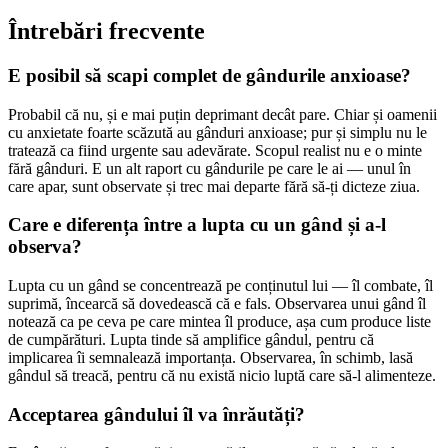
Întrebări frecvente
E posibil să scapi complet de gândurile anxioase?
Probabil că nu, și e mai puțin deprimant decât pare. Chiar și oamenii
cu anxietate foarte scăzută au gânduri anxioase; pur și simplu nu le
tratează ca fiind urgente sau adevărate. Scopul realist nu e o minte
fără gânduri. E un alt raport cu gândurile pe care le ai — unul în
care apar, sunt observate și trec mai departe fără să-ți dicteze ziua.
Care e diferența între a lupta cu un gând și a-l
observa?
Lupta cu un gând se concentrează pe conținutul lui — îl combate, îl
suprimă, încearcă să dovedească că e fals. Observarea unui gând îl
notează ca pe ceva pe care mintea îl produce, așa cum produce liste
de cumpărături. Lupta tinde să amplifice gândul, pentru că
implicarea îi semnalează importanța. Observarea, în schimb, lasă
gândul să treacă, pentru că nu există nicio luptă care să-l alimenteze.
Acceptarea gândului îl va înrăutăți?