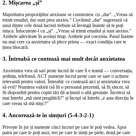
2. Mișcarea „și”
Majoritatea propozițiilor anxioase se construiesc cu „dar". „Vreau să
trimit emailul, dar sunt prea anxios." Cuvântul „dar" sugerează că
unul dintre cele două lucruri trebuie să învingă înainte să te poți
mișca. Înlocuiește-l cu „și". „Vreau să trimit emailul și sunt anxios."
Ambele adevărate în același timp. Ambele pot coexista. Pasul înainte
nu mai cere ca anxietatea să plece prima — exact condiția care te
ținea blocat/ă.
3. Întreabă ce contează mai mult decât anxietatea
Anxietatea vrea să sari peste lucrul de care îi e teamă — conversația,
ședința, telefonul. ACT numește lucrul peste care se sare o acțiune
relevantă pentru valori. Întreabă: ce contează aici și anxietatea vrea
să evit? Numirea valorii (să fii o persoană prezentă, să fii sincer, să
fii disponibil pentru copiii tăi) dă acțiunii o altă greutate. Încetezi să
mai întrebi „mă simt pregătit/ă?” și începi să întrebi „e asta direcția în
care vreau să mă mișc?”
4. Ancorează-te în simțuri (5-4-3-2-1)
Privește în jur și numește cinci lucruri pe care le poți vedea. Apoi
patru pe care le poți auzi, trei pe care le simți pe piele, două pe care