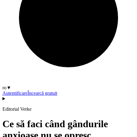
ro
▼
Autentificare
Încearcă gratuit
Editorial Verke
Ce să faci când gândurile
anxioase nu se opresc