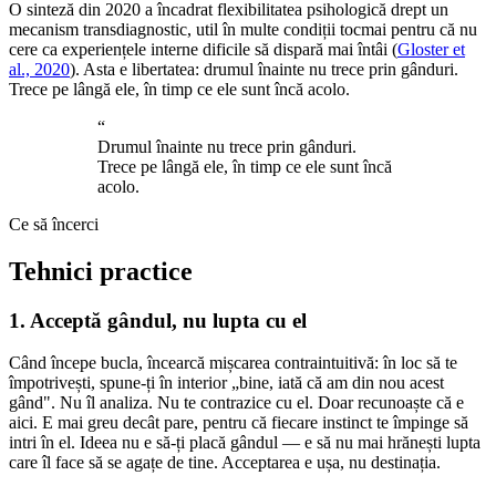
O sinteză din 2020 a încadrat flexibilitatea psihologică drept un
mecanism transdiagnostic, util în multe condiții tocmai pentru că nu
cere ca experiențele interne dificile să dispară mai întâi (
Gloster et
al., 2020
). Asta e libertatea: drumul înainte nu trece prin gânduri.
Trece pe lângă ele, în timp ce ele sunt încă acolo.
“
Drumul înainte nu trece prin gânduri.
Trece pe lângă ele, în timp ce ele sunt încă
acolo.
Ce să încerci
Tehnici practice
1. Acceptă gândul, nu lupta cu el
Când începe bucla, încearcă mișcarea contraintuitivă: în loc să te
împotrivești, spune-ți în interior „bine, iată că am din nou acest
gând". Nu îl analiza. Nu te contrazice cu el. Doar recunoaște că e
aici. E mai greu decât pare, pentru că fiecare instinct te împinge să
intri în el. Ideea nu e să-ți placă gândul — e să nu mai hrănești lupta
care îl face să se agațe de tine. Acceptarea e ușa, nu destinația.