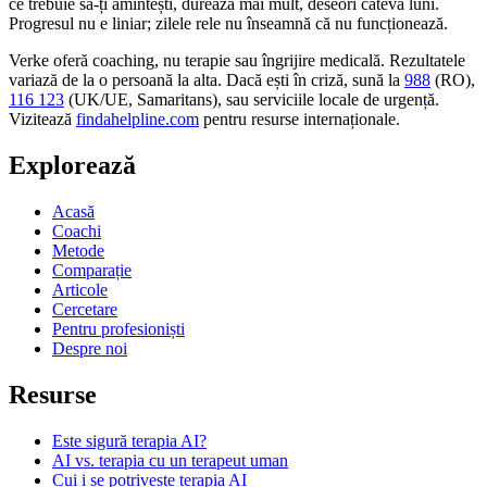
ce trebuie să-ți amintești, durează mai mult, deseori câteva luni.
Progresul nu e liniar; zilele rele nu înseamnă că nu funcționează.
Verke oferă coaching, nu terapie sau îngrijire medicală. Rezultatele
variază de la o persoană la alta. Dacă ești în criză, sună la
988
(RO),
116 123
(UK/UE, Samaritans),
sau serviciile locale de urgență.
Vizitează
findahelpline.com
pentru resurse internaționale.
Explorează
Acasă
Coachi
Metode
Comparație
Articole
Cercetare
Pentru profesioniști
Despre noi
Resurse
Este sigură terapia AI?
AI vs. terapia cu un terapeut uman
Cui i se potrivește terapia AI