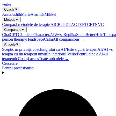
verke
Coachi
▼
Anna
Judith
Marie
Amanda
Mikkel
Metode
▼
Compară metodele de terapie AI
CBT
PDT
ACT
EFT
CFT
NVC
Comparație
▼
ChatGPT
Claude.ai
Character.AI
Wysa
Replika
Sonia
BetterHelp
Talkspa
person therapy
Headspace
Calm
All comparisons →
Articole
▼
Sceptic în privința coaching-ului cu AI?
Este sigură terapia AI?
AI vs.
terapia cu un terapeut uman
În interiorul Verke
Pentru cine e AI-ul
terapeutic
Cost și acces
Toate articolele →
Cercetare
Pentru profesioniști