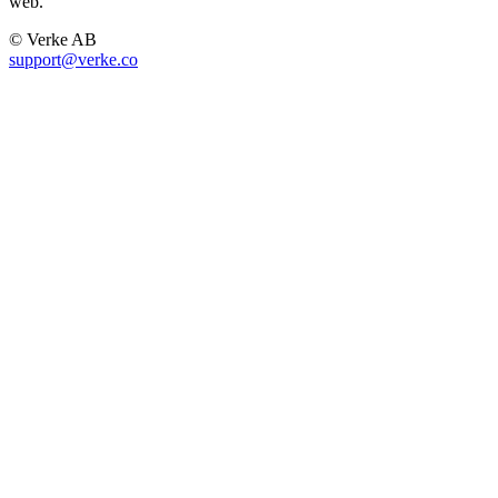
web.
© Verke AB
support@verke.co