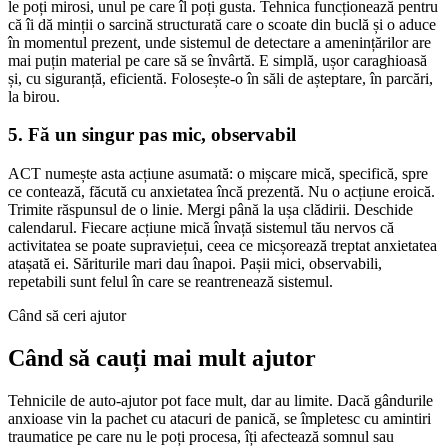
le poți mirosi, unul pe care îl poți gusta. Tehnica funcționează pentru
că îi dă minții o sarcină structurată care o scoate din buclă și o aduce
în momentul prezent, unde sistemul de detectare a amenințărilor are
mai puțin material pe care să se învârtă. E simplă, ușor caraghioasă
și, cu siguranță, eficientă. Folosește-o în săli de așteptare, în parcări,
la birou.
5. Fă un singur pas mic, observabil
ACT numește asta acțiune asumată: o mișcare mică, specifică, spre
ce contează, făcută cu anxietatea încă prezentă. Nu o acțiune eroică.
Trimite răspunsul de o linie. Mergi până la ușa clădirii. Deschide
calendarul. Fiecare acțiune mică învață sistemul tău nervos că
activitatea se poate supraviețui, ceea ce micșorează treptat anxietatea
atașată ei. Săriturile mari dau înapoi. Pașii mici, observabili,
repetabili sunt felul în care se reantrenează sistemul.
Când să ceri ajutor
Când să cauți mai mult ajutor
Tehnicile de auto-ajutor pot face mult, dar au limite. Dacă gândurile
anxioase vin la pachet cu atacuri de panică, se împletesc cu amintiri
traumatice pe care nu le poți procesa, îți afectează somnul sau