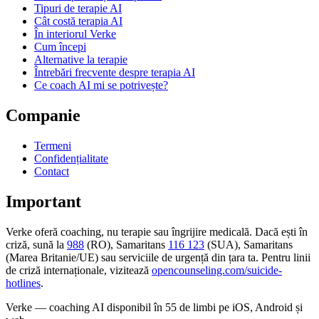
Tipuri de terapie AI
Cât costă terapia AI
În interiorul Verke
Cum începi
Alternative la terapie
Întrebări frecvente despre terapia AI
Ce coach AI mi se potrivește?
Companie
Termeni
Confidențialitate
Contact
Important
Verke oferă coaching, nu terapie sau îngrijire medicală. Dacă ești în
criză, sună la
988
(RO), Samaritans
116 123
(SUA), Samaritans
(Marea Britanie/UE) sau serviciile de urgență din țara ta. Pentru linii
de criză internaționale, vizitează
opencounseling.com/suicide-
hotlines
.
Verke — coaching AI disponibil în 55 de limbi pe iOS, Android și