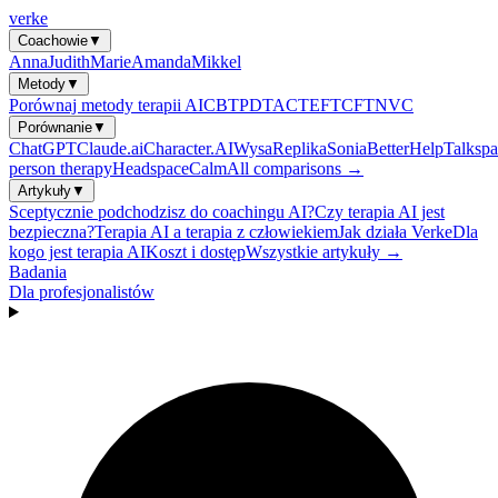
verke
Coachowie
▼
Anna
Judith
Marie
Amanda
Mikkel
Metody
▼
Porównaj metody terapii AI
CBT
PDT
ACT
EFT
CFT
NVC
Porównanie
▼
ChatGPT
Claude.ai
Character.AI
Wysa
Replika
Sonia
BetterHelp
Talkspa
person therapy
Headspace
Calm
All comparisons →
Artykuły
▼
Sceptycznie podchodzisz do coachingu AI?
Czy terapia AI jest
bezpieczna?
Terapia AI a terapia z człowiekiem
Jak działa Verke
Dla
kogo jest terapia AI
Koszt i dostęp
Wszystkie artykuły →
Badania
Dla profesjonalistów