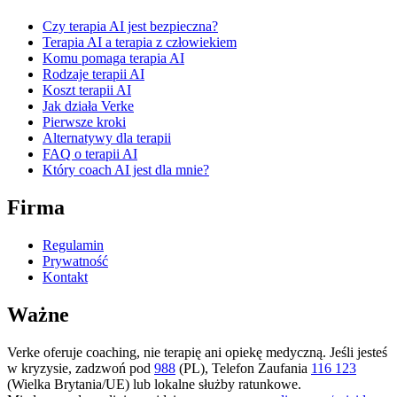
Czy terapia AI jest bezpieczna?
Terapia AI a terapia z człowiekiem
Komu pomaga terapia AI
Rodzaje terapii AI
Koszt terapii AI
Jak działa Verke
Pierwsze kroki
Alternatywy dla terapii
FAQ o terapii AI
Który coach AI jest dla mnie?
Firma
Regulamin
Prywatność
Kontakt
Ważne
Verke oferuje coaching, nie terapię ani opiekę medyczną. Jeśli jesteś
w kryzysie, zadzwoń pod
988
(PL), Telefon Zaufania
116 123
(Wielka Brytania/UE) lub lokalne służby ratunkowe.