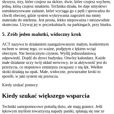
słyszysz, trzy, które czujesz na skórze, dwie, które czujesz węchem,
jedną, którą czujesz smakiem. Technika działa, bo daje umysłowi
ustrukturyzowane zadanie, które wyciąga go z pętli i sprowadza do
chwili obecnej, gdzie system wykrywania zagrożeń ma mniej
materiału do mielenia. Jest prosta, lekko niepoważna i niezawodnie
skuteczna. Używaj jej w poczekalniach, na parkingach, przy biurku.
5. Zrób jeden malutki, widoczny krok
ACT nazywa to działaniem zaangażowanym: małym, konkretnym
ruchem w stronę tego, co ważne, podjętym z lękiem wciąż
obecnym. Nie heroicznym czynem. Wyślij jednozdaniową
odpowiedź. Dojdź do drzwi budynku. Otwórz kalendarz. Każde
małe działanie uczy twój układ nerwowy, że ta aktywność jest do
przeżycia, co stopniowo zmniejsza związany z nią lęk. Wielkie
skoki działają na opak. Małe, widoczne, powtarzalne kroki to
sposób, w jaki system się przeucza.
Kiedy szukać pomocy
Kiedy szukać większego wsparcia
Techniki samopomocowe potrafią dużo, ale mają granice. Jeśli
lękowym myślom towarzyszą napady paniki, splatają się one ze