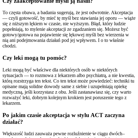
Czy zaakceptowanie myśli ją nasili?
To częsta obawa, a badania sugerują, że jest odwrotnie. Akceptacja
— czyli gotowość, by mieć tę myśl bez stawiania jej oporu — wiąże
się z niższym lękiem w czasie, nie wyższym. Błąd, który ludzie
popełniają, to mylenie akceptacji ze zgadzaniem się. Możesz być
gotowy/gotowa na pojawienie się lękowej myśli bez wierzenia w
nią ani podejmowania działań pod jej wpływem. I o to właśnie
chodzi.
Czy leki mogą tu pomóc?
Leki mogą być właściwe dla niektórych osób w niektórych
sytuacjach — to rozmowa z lekarzem albo psychiatrą, a nie kwestia,
którą rozstrzyga ten tekst. Co ten tekst może powiedzieć: techniki tu
opisane mają solidne dowody same z siebie i uzupełniają opiekę
medyczną, jeśli korzystasz z obu. Jeśli zastanawiasz się, czy warto
rozważyć leki, dobrym kolejnym krokiem jest poruszenie tego z
lekarzem.
Po jakim czasie akceptacja w stylu ACT zaczyna
działać?
Większość ludzi zauważa pewne rozluźnienie w ciągu dwóch–