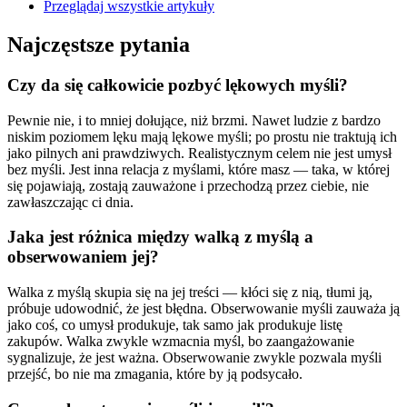
Przeglądaj wszystkie artykuły
Najczęstsze pytania
Czy da się całkowicie pozbyć lękowych myśli?
Pewnie nie, i to mniej dołujące, niż brzmi. Nawet ludzie z bardzo
niskim poziomem lęku mają lękowe myśli; po prostu nie traktują ich
jako pilnych ani prawdziwych. Realistycznym celem nie jest umysł
bez myśli. Jest inna relacja z myślami, które masz — taka, w której
się pojawiają, zostają zauważone i przechodzą przez ciebie, nie
zawłaszczając ci dnia.
Jaka jest różnica między walką z myślą a
obserwowaniem jej?
Walka z myślą skupia się na jej treści — kłóci się z nią, tłumi ją,
próbuje udowodnić, że jest błędna. Obserwowanie myśli zauważa ją
jako coś, co umysł produkuje, tak samo jak produkuje listę
zakupów. Walka zwykle wzmacnia myśl, bo zaangażowanie
sygnalizuje, że jest ważna. Obserwowanie zwykle pozwala myśli
przejść, bo nie ma zmagania, które by ją podsycało.