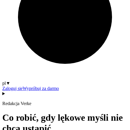
pl
▼
Zaloguj się
Wypróbuj za darmo
Redakcja Verke
Co robić, gdy lękowe myśli nie
chcą ustąpić