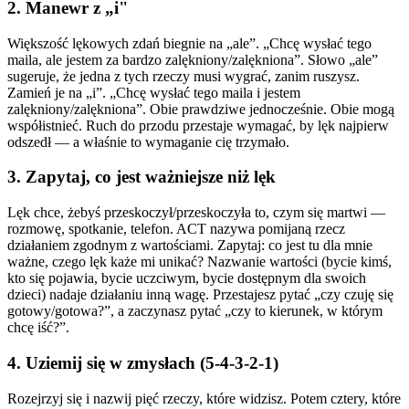
2. Manewr z „i"
Większość lękowych zdań biegnie na „ale”. „Chcę wysłać tego
maila, ale jestem za bardzo zalękniony/zalękniona”. Słowo „ale”
sugeruje, że jedna z tych rzeczy musi wygrać, zanim ruszysz.
Zamień je na „i”. „Chcę wysłać tego maila i jestem
zalękniony/zalękniona”. Obie prawdziwe jednocześnie. Obie mogą
współistnieć. Ruch do przodu przestaje wymagać, by lęk najpierw
odszedł — a właśnie to wymaganie cię trzymało.
3. Zapytaj, co jest ważniejsze niż lęk
Lęk chce, żebyś przeskoczył/przeskoczyła to, czym się martwi —
rozmowę, spotkanie, telefon. ACT nazywa pomijaną rzecz
działaniem zgodnym z wartościami. Zapytaj: co jest tu dla mnie
ważne, czego lęk każe mi unikać? Nazwanie wartości (bycie kimś,
kto się pojawia, bycie uczciwym, bycie dostępnym dla swoich
dzieci) nadaje działaniu inną wagę. Przestajesz pytać „czy czuję się
gotowy/gotowa?”, a zaczynasz pytać „czy to kierunek, w którym
chcę iść?”.
4. Uziemij się w zmysłach (5-4-3-2-1)
Rozejrzyj się i nazwij pięć rzeczy, które widzisz. Potem cztery, które