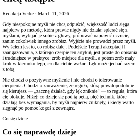
Redakcja Verke
·
March 11, 2026
Gdy niespokojne myśli nie chcą odpuścić, większość ludzi sięga
najpierw po metodę, która prawie nigdy nie działa: spierać się z
myślami, wybijać je sobie z głowy, próbować naprawić uczucie,
zanim cokolwiek innego zrobisz. Wyjście nie prowadzi przez myśli.
Wyjściem jest to, co robisz dalej. Podejście Terapii akceptacji i
zaangażowania, z którego czerpie ten artykuł, jest proste do opisania
i trudniejsze w praktyce: zrób miejsce dla myśli, a potem zrób mały
krok w kierunku tego, co dla ciebie ważne. Lęk może jechać razem
z tobą.
Nie chodzi o pozytywne myślenie i nie chodzi o tolerowanie
cierpienia. Chodzi o zauważenie, że reguła, którą prawdopodobnie
się kierujesz — „zacznę działać, gdy lęk zniknie" — to reguła, która
cię blokuje. Niżej: co dzieje się pod tą pętlą, pięć technik, które
działają bez wymagania, by myśli najpierw zniknęły, i kiedy warto
sięgnąć po pomoc kogoś z zewnątrz.
Co się dzieje
Co się naprawdę dzieje