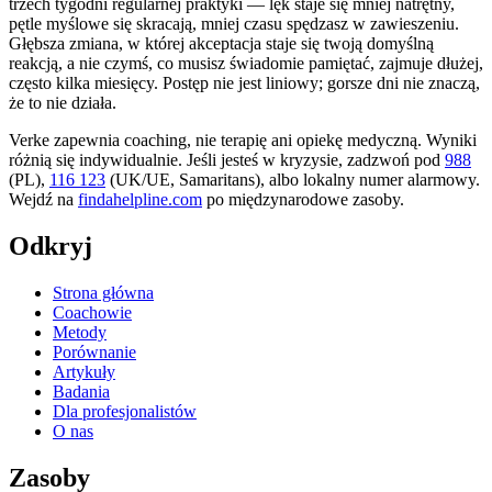
trzech tygodni regularnej praktyki — lęk staje się mniej natrętny,
pętle myślowe się skracają, mniej czasu spędzasz w zawieszeniu.
Głębsza zmiana, w której akceptacja staje się twoją domyślną
reakcją, a nie czymś, co musisz świadomie pamiętać, zajmuje dłużej,
często kilka miesięcy. Postęp nie jest liniowy; gorsze dni nie znaczą,
że to nie działa.
Verke zapewnia coaching, nie terapię ani opiekę medyczną. Wyniki
różnią się indywidualnie. Jeśli jesteś w kryzysie, zadzwoń pod
988
(PL),
116 123
(UK/UE, Samaritans),
albo lokalny numer alarmowy.
Wejdź na
findahelpline.com
po międzynarodowe zasoby.
Odkryj
Strona główna
Coachowie
Metody
Porównanie
Artykuły
Badania
Dla profesjonalistów
O nas
Zasoby