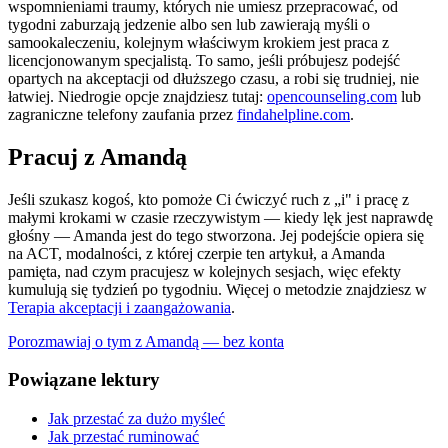
wspomnieniami traumy, których nie umiesz przepracować, od
tygodni zaburzają jedzenie albo sen lub zawierają myśli o
samookaleczeniu, kolejnym właściwym krokiem jest praca z
licencjonowanym specjalistą. To samo, jeśli próbujesz podejść
opartych na akceptacji od dłuższego czasu, a robi się trudniej, nie
łatwiej. Niedrogie opcje znajdziesz tutaj:
opencounseling.com
lub
zagraniczne telefony zaufania przez
findahelpline.com
.
Pracuj z Amandą
Jeśli szukasz kogoś, kto pomoże Ci ćwiczyć ruch z „i" i pracę z
małymi krokami w czasie rzeczywistym — kiedy lęk jest naprawdę
głośny — Amanda jest do tego stworzona. Jej podejście opiera się
na ACT, modalności, z której czerpie ten artykuł, a Amanda
pamięta, nad czym pracujesz w kolejnych sesjach, więc efekty
kumulują się tydzień po tygodniu. Więcej o metodzie znajdziesz w
Terapia akceptacji i zaangażowania
.
Porozmawiaj o tym z Amandą — bez konta
Powiązane lektury
Jak przestać za dużo myśleć
Jak przestać ruminować