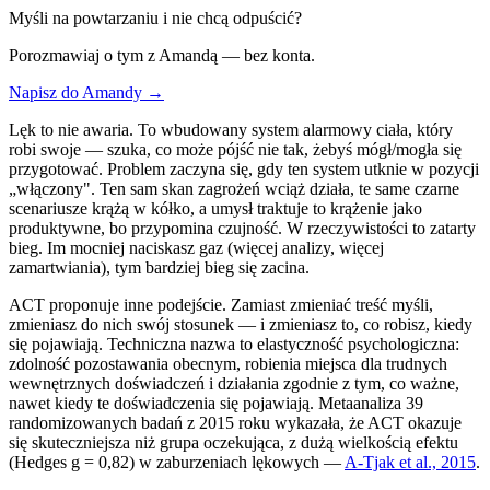
Myśli na powtarzaniu i nie chcą odpuścić?
Porozmawiaj o tym z Amandą — bez konta.
Napisz do Amandy →
Lęk to nie awaria. To wbudowany system alarmowy ciała, który
robi swoje — szuka, co może pójść nie tak, żebyś mógł/mogła się
przygotować. Problem zaczyna się, gdy ten system utknie w pozycji
„włączony". Ten sam skan zagrożeń wciąż działa, te same czarne
scenariusze krążą w kółko, a umysł traktuje to krążenie jako
produktywne, bo przypomina czujność. W rzeczywistości to zatarty
bieg. Im mocniej naciskasz gaz (więcej analizy, więcej
zamartwiania), tym bardziej bieg się zacina.
ACT proponuje inne podejście. Zamiast zmieniać treść myśli,
zmieniasz do nich swój stosunek — i zmieniasz to, co robisz, kiedy
się pojawiają. Techniczna nazwa to elastyczność psychologiczna:
zdolność pozostawania obecnym, robienia miejsca dla trudnych
wewnętrznych doświadczeń i działania zgodnie z tym, co ważne,
nawet kiedy te doświadczenia się pojawiają. Metaanaliza 39
randomizowanych badań z 2015 roku wykazała, że ACT okazuje
się skuteczniejsza niż grupa oczekująca, z dużą wielkością efektu
(Hedges g = 0,82) w zaburzeniach lękowych —
A-Tjak et al., 2015
.