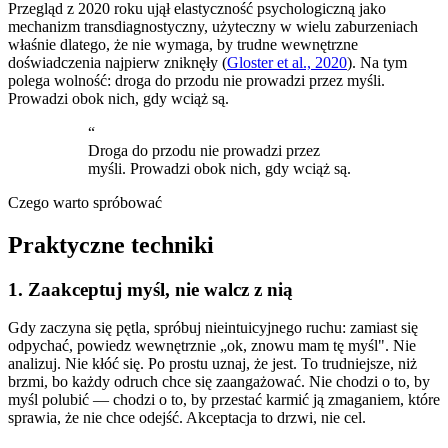
Przegląd z 2020 roku ujął elastyczność psychologiczną jako
mechanizm transdiagnostyczny, użyteczny w wielu zaburzeniach
właśnie dlatego, że nie wymaga, by trudne wewnętrzne
doświadczenia najpierw zniknęły (
Gloster et al., 2020
). Na tym
polega wolność: droga do przodu nie prowadzi przez myśli.
Prowadzi obok nich, gdy wciąż są.
“
Droga do przodu nie prowadzi przez
myśli. Prowadzi obok nich, gdy wciąż są.
Czego warto spróbować
Praktyczne techniki
1. Zaakceptuj myśl, nie walcz z nią
Gdy zaczyna się pętla, spróbuj nieintuicyjnego ruchu: zamiast się
odpychać, powiedz wewnętrznie „ok, znowu mam tę myśl". Nie
analizuj. Nie kłóć się. Po prostu uznaj, że jest. To trudniejsze, niż
brzmi, bo każdy odruch chce się zaangażować. Nie chodzi o to, by
myśl polubić — chodzi o to, by przestać karmić ją zmaganiem, które
sprawia, że nie chce odejść. Akceptacja to drzwi, nie cel.