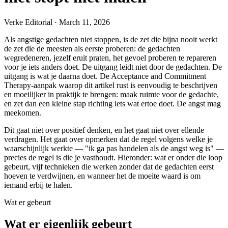
Verke Editorial
·
March 11, 2026
Als angstige gedachten niet stoppen, is de zet die bijna nooit werkt
de zet die de meesten als eerste proberen: de gedachten
wegredeneren, jezelf eruit praten, het gevoel proberen te repareren
voor je iets anders doet. De uitgang leidt niet door de gedachten. De
uitgang is wat je daarna doet. De Acceptance and Commitment
Therapy-aanpak waarop dit artikel rust is eenvoudig te beschrijven
en moeilijker in praktijk te brengen: maak ruimte voor de gedachte,
en zet dan een kleine stap richting iets wat ertoe doet. De angst mag
meekomen.
Dit gaat niet over positief denken, en het gaat niet over ellende
verdragen. Het gaat over opmerken dat de regel volgens welke je
waarschijnlijk werkte — "ik ga pas handelen als de angst weg is" —
precies de regel is die je vasthoudt. Hieronder: wat er onder die loop
gebeurt, vijf technieken die werken zonder dat de gedachten eerst
hoeven te verdwijnen, en wanneer het de moeite waard is om
iemand erbij te halen.
Wat er gebeurt
Wat er eigenlijk gebeurt