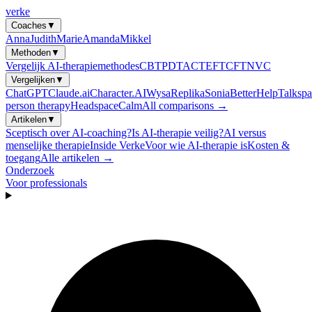
verke
Coaches
▼
Anna
Judith
Marie
Amanda
Mikkel
Methoden
▼
Vergelijk AI-therapiemethodes
CBT
PDT
ACT
EFT
CFT
NVC
Vergelijken
▼
ChatGPT
Claude.ai
Character.AI
Wysa
Replika
Sonia
BetterHelp
Talkspa
person therapy
Headspace
Calm
All comparisons →
Artikelen
▼
Sceptisch over AI-coaching?
Is AI-therapie veilig?
AI versus
menselijke therapie
Inside Verke
Voor wie AI-therapie is
Kosten &
toegang
Alle artikelen →
Onderzoek
Voor professionals