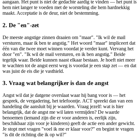
aangaan. Het punt is niet de gedachte aardig te vinden — het punt is
hem niet langer te voeden met de worsteling die hem hardnekkig
maakt. Acceptatie is de deur, niet de bestemming.
2. De "en"-zet
De meeste angstige zinnen draaien om "maar". "Ik wil de mail
versturen, maar ik ben te angstig." Het woord "maar" impliceert dat
één van die twee moet winnen voordat je verder kunt. Vervang het
door "en". "Ik wil de mail versturen, en ik ben angstig." Beide
tegelijk waar. Beide kunnen naast elkaar bestaan. Je hoeft niet meer
te wachten tot de angst eerst weg is voordat je een stap zet — en dat
was juist de eis die je vasthield.
3. Vraag wat belangrijker is dan de angst
Angst wil dat je datgene overslaat waar hij bang voor is — het
gesprek, de vergadering, het telefoontje. ACT spreekt dan van een
handeling die aansluit bij je waarden. Vraag jezelf: wat is hier
belangrijk, dat de angst me wil laten vermijden? De waarde
benoemen (iemand zijn die er voor anderen is, eerlijk zijn,
beschikbaar zijn voor je kinderen) geeft de actie een ander gewicht.
Je stopt met vragen "voel ik me er klaar voor?" en begint te vragen
"is dit de richting die ik op wil?"