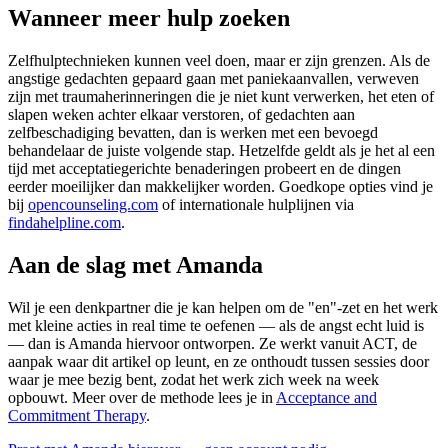
Wanneer meer hulp zoeken
Zelfhulptechnieken kunnen veel doen, maar er zijn grenzen. Als de
angstige gedachten gepaard gaan met paniekaanvallen, verweven
zijn met traumaherinneringen die je niet kunt verwerken, het eten of
slapen weken achter elkaar verstoren, of gedachten aan
zelfbeschadiging bevatten, dan is werken met een bevoegd
behandelaar de juiste volgende stap. Hetzelfde geldt als je het al een
tijd met acceptatiegerichte benaderingen probeert en de dingen
eerder moeilijker dan makkelijker worden. Goedkope opties vind je
bij
opencounseling.com
of internationale hulplijnen via
findahelpline.com
.
Aan de slag met Amanda
Wil je een denkpartner die je kan helpen om de "en"-zet en het werk
met kleine acties in real time te oefenen — als de angst echt luid is
— dan is Amanda hiervoor ontworpen. Ze werkt vanuit ACT, de
aanpak waar dit artikel op leunt, en ze onthoudt tussen sessies door
waar je mee bezig bent, zodat het werk zich week na week
opbouwt. Meer over de methode lees je in
Acceptance and
Commitment Therapy
.