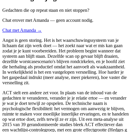
Gedachten die op repeat staan en niet stoppen?
Chat erover met Amanda — geen account nodig.
Chat met Amanda →
Angst is geen storing. Het is het waarschuwingssysteem van je
lichaam dat zijn werk doet — het zoekt naar wat er mis kan gaan
zodat je je kunt voorbereiden. Het probleem begint wanneer dat
systeem aan blijft staan. Dezelfde scan op gevaar blijft draaien,
dezelfde worstcasescenario's blijven rondcirkelen, en je hoofd ziet
die herhaling als productief omdat het aanvoelt als waakzaamheid.
In werkelijkheid is het een vastgelopen versnelling. Hoe harder je
het gaspedaal indrukt (meer analyse, meer piekeren), hoe vaster die
versnelling zit.
ACT stelt een andere zet voor. In plaats van de inhoud van de
gedachten te veranderen, verander je je relatie ertoe — en verander
je wat je doet terwijl ze opspelen. De technische naam is
psychologische flexibiliteit: het vermogen om aanwezig te blijven,
ruimte te maken voor moeilijke innerlijke ervaringen, en te handelen
op wat ertoe doet, zelfs terwijl ze er zijn. Uit een meta-analyse uit
2015 van 39 gerandomiseerde studies bleek ACT effectiever dan
een wachtlijst-controlegroep, met een grote effectgrootte (Hedges g