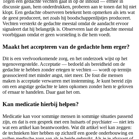
Tegen een gedachte vechten gaat in op de inhoud — ermee in
discussie gaan, hem onderdrukken, proberen aan te tonen dat hij niet
klopt. Een gedachte observeren betekent hem opmerken als iets wat
de geest produceert, net zoals hij boodschappenlijstjes produceert.
Vechten versterkt de gedachte meestal omdat de aandacht ervoor
signaleert dat hij belangrijk is. Observeren laat de gedachte meestal
voorbijgaan omdat er geen worsteling is die hem voedt.
Maakt het accepteren van de gedachte hem erger?
Dit is een veelvoorkomende zorg, en het onderzoek wijst op het
tegenovergestelde. Acceptatie — bedoeld als bereidheid om de
gedachte te hebben zonder ertegen te vechten — wordt op termijn
geassocieerd met minder angst, niet meer. De fout die mensen
maken is acceptatie verwarren met instemming. Je kunt bereid zijn
om een angstige gedachte te laten opkomen zonder hem te geloven
of ernaar te handelen. Daar gaat het om.
Kan medicatie hierbij helpen?
Medicatie kan voor sommige mensen in sommige situaties passend
zijn, en dat is een gesprek met een huisarts of psychiater — niet iets
wat een artikel kan beantwoorden. Wat dit artikel wel kan zeggen:
de technieken hier hebben op zichzelf een goede onderbouwing en
vullen medische zorg aan als je beide gebruikt. Als je je afvraagt of