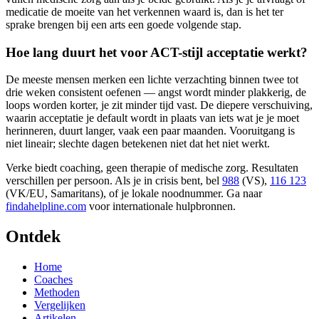
medicatie de moeite van het verkennen waard is, dan is het ter
sprake brengen bij een arts een goede volgende stap.
Hoe lang duurt het voor ACT-stijl acceptatie werkt?
De meeste mensen merken een lichte verzachting binnen twee tot
drie weken consistent oefenen — angst wordt minder plakkerig, de
loops worden korter, je zit minder tijd vast. De diepere verschuiving,
waarin acceptatie je default wordt in plaats van iets wat je je moet
herinneren, duurt langer, vaak een paar maanden. Vooruitgang is
niet lineair; slechte dagen betekenen niet dat het niet werkt.
Verke biedt coaching, geen therapie of medische zorg. Resultaten
verschillen per persoon. Als je in crisis bent, bel
988
(VS),
116 123
(VK/EU, Samaritans),
of je lokale noodnummer. Ga naar
findahelpline.com
voor internationale hulpbronnen.
Ontdek
Home
Coaches
Methoden
Vergelijken
Artikelen