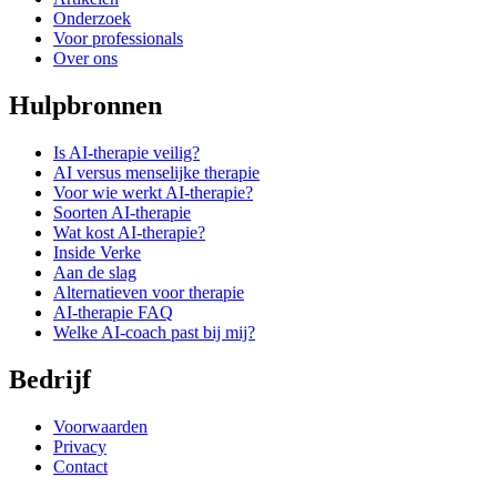
Onderzoek
Voor professionals
Over ons
Hulpbronnen
Is AI-therapie veilig?
AI versus menselijke therapie
Voor wie werkt AI-therapie?
Soorten AI-therapie
Wat kost AI-therapie?
Inside Verke
Aan de slag
Alternatieven voor therapie
AI-therapie FAQ
Welke AI-coach past bij mij?
Bedrijf
Voorwaarden
Privacy
Contact