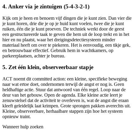
4. Anker via je zintuigen (5-4-3-2-1)
Kijk om je heen en benoem vijf dingen die je kunt zien. Dan vier die
je kunt horen, drie die je op je huid kunt voelen, twee die je kunt
ruiken, één die je kunt proeven. De techniek werkt door de geest
een gestructureerde taak te geven die hem uit de loop trekt en in het
hier en nu plaatst, waar het dreigingsdetectiesysteem minder
materiaal heeft om over te piekeren. Het is eenvoudig, een tikje gek,
en betrouwbaar effectief. Gebruik hem in wachtkamers, op
parkeerplaatsen, achter je bureau.
5. Zet één klein, observeerbaar stapje
ACT noemt dit committed action: een kleine, specifieke beweging
naar wat ertoe doet, ondernomen terwijl de angst er nog is. Geen
heldhaftige actie. Stuur dat antwoord van één regel. Loop naar de
deur van het gebouw. Open de agenda. Elke kleine actie leert je
zenuwstelsel dat de activiteit te overleven is, wat de angst die eraan
kleeft geleidelijk laat krimpen. Grote sprongen pakken averechts uit.
Kleine, observeerbare, herhaalbare stappen zijn hoe het systeem
opnieuw traint.
Wanneer hulp zoeken