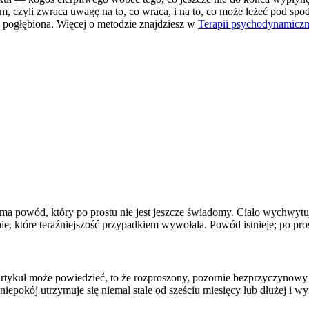
 czyli zwraca uwagę na to, co wraca, i na to, co może leżeć pod spo
 pogłębiona. Więcej o metodzie znajdziesz w
Terapii psychodynamiczn
ma powód, który po prostu nie jest jeszcze świadomy. Ciało wychwytuj
które teraźniejszość przypadkiem wywołała. Powód istnieje; po prostu
 artykuł może powiedzieć, to że rozproszony, pozornie bezprzyczynowy 
 niepokój utrzymuje się niemal stale od sześciu miesięcy lub dłużej i 