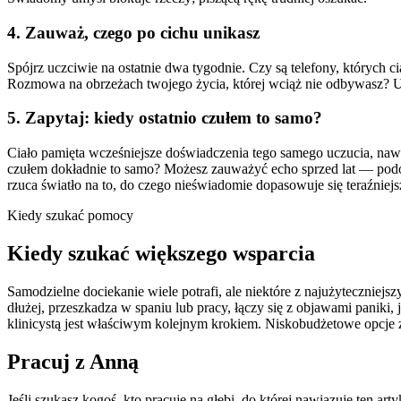
4. Zauważ, czego po cichu unikasz
Spójrz uczciwie na ostatnie dwa tygodnie. Czy są telefony, których ci
Rozmowa na obrzeżach twojego życia, której wciąż nie odbywasz? Unik
5. Zapytaj: kiedy ostatnio czułem to samo?
Ciało pamięta wcześniejsze doświadczenia tego samego uczucia, nawe
czułem dokładnie to samo? Możesz zauważyć echo sprzed lat — podobn
rzuca światło na to, do czego nieświadomie dopasowuje się teraźniejs
Kiedy szukać pomocy
Kiedy szukać większego wsparcia
Samodzielne dociekanie wiele potrafi, ale niektóre z najużyteczniejs
dłużej, przeszkadza w spaniu lub pracy, łączy się z objawami paniki
klinicystą jest właściwym kolejnym krokiem. Niskobudżetowe opcje 
Pracuj z Anną
Jeśli szukasz kogoś, kto pracuje na głębi, do której nawiązuje ten 