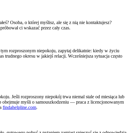
eś? Osoba, o której myślisz, ale się z nią nie kontaktujesz?
 próbował ci wskazać przez cały czas.
tym rozproszonym niepokoju, zapytaj delikatnie: kiedy w życiu
trudnego okresu w jakiejś relacji. Wcześniejsza sytuacja często
oju. Jeśli rozproszony niepokój trwa niemal stale od miesiąca lub
, lub obejmuje myśli o samouszkodzeniu — praca z licencjonowanym
na
findahelpline.com
.
nęło, gotowego pobyć z pytaniem zamiast spieszyć się z odpowiedzią