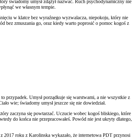
i, który świadomy umysł zdążył nazwać. Ruch psychodynamiczny nie
 wypłynąć we własnym tempie.
ciśnięciu w klatce bez wyraźnego wyzwalacza, niepokoju, który nie
wód bez zmuszania go, oraz kiedy warto poprosić o pomoc kogoś z
 to przypadek. Umysł porządkuje się warstwami, a nie wszystkie z
iało wie; świadomy umysł jeszcze się nie dowiedział.
który zaczyna się powtarzać. Uczucie wobec kogoś bliskiego, które
ej wtedy do końca nie przepracowałeś. Powód nie jest ukryty dlatego,
 2017 roku z Karolinska wykazało, że internetowa PDT przynosi