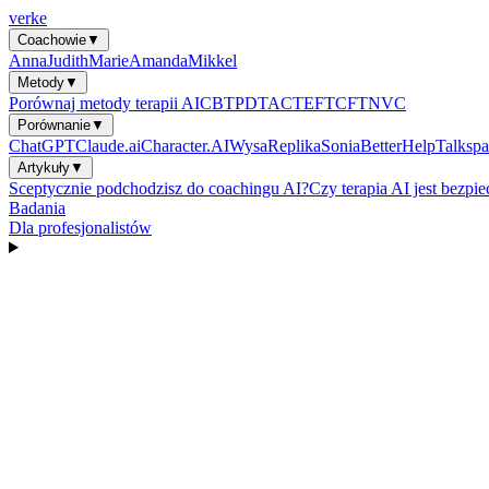
verke
Coachowie
▼
Anna
Judith
Marie
Amanda
Mikkel
Metody
▼
Porównaj metody terapii AI
CBT
PDT
ACT
EFT
CFT
NVC
Porównanie
▼
ChatGPT
Claude.ai
Character.AI
Wysa
Replika
Sonia
BetterHelp
Talkspa
Artykuły
▼
Sceptycznie podchodzisz do coachingu AI?
Czy terapia AI jest bezpi
Badania
Dla profesjonalistów