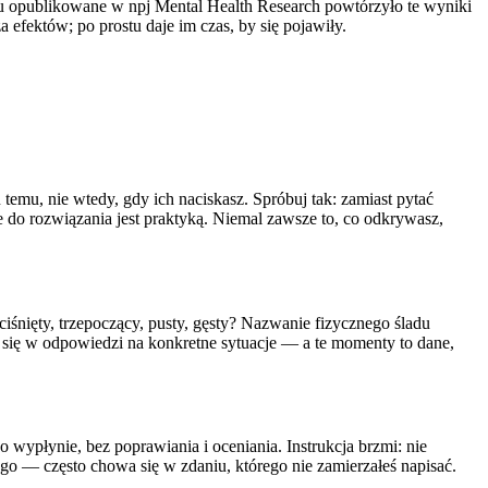
u opublikowane w npj Mental Health Research powtórzyło te wyniki
a efektów; po prostu daje im czas, by się pojawiły.
emu, nie wtedy, gdy ich naciskasz. Spróbuj tak: zamiast pytać
e do rozwiązania jest praktyką. Niemal zawsze to, co odkrywasz,
ciśnięty, trzepoczący, pusty, gęsty? Nazwanie fizycznego śladu
a się w odpowiedzi na konkretne sytuacje — a te momenty to dane,
 wypłynie, bez poprawiania i oceniania. Instrukcja brzmi: nie
ego — często chowa się w zdaniu, którego nie zamierzałeś napisać.