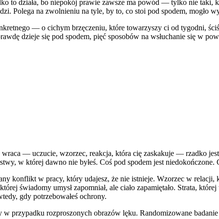
zadko to działa, bo niepokój prawie zawsze ma powód — tylko nie tak
edzi. Polega na zwolnieniu na tyle, by to, co stoi pod spodem, mogło
o konkretnego — o cichym brzęczeniu, które towarzyszy ci od tygodni, ś
aprawdę dzieje się pod spodem, pięć sposobów na wsłuchanie się w po
raca — uczucie, wzorzec, reakcja, która cię zaskakuje — rzadko jest
rstwy, w której dawno nie byłeś. Coś pod spodem jest niedokończone. C
konflikt w pracy, który udajesz, że nie istnieje. Wzorzec w relacji, 
 o której świadomy umysł zapomniał, ale ciało zapamiętało. Strata, któr
m wtedy, gdy potrzebowałeś ochrony.
y w przypadku rozproszonych obrazów lęku. Randomizowane badanie z