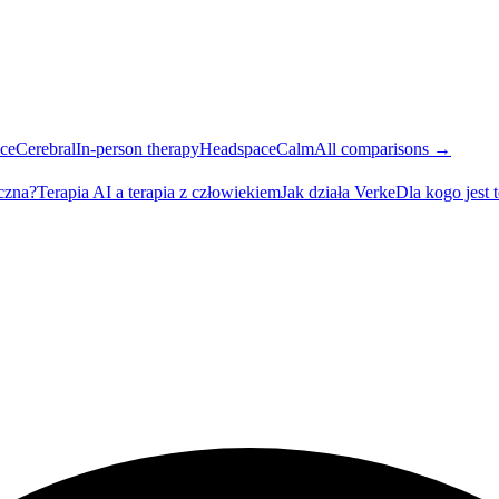
ce
Cerebral
In-person therapy
Headspace
Calm
All comparisons →
eczna?
Terapia AI a terapia z człowiekiem
Jak działa Verke
Dla kogo jest 