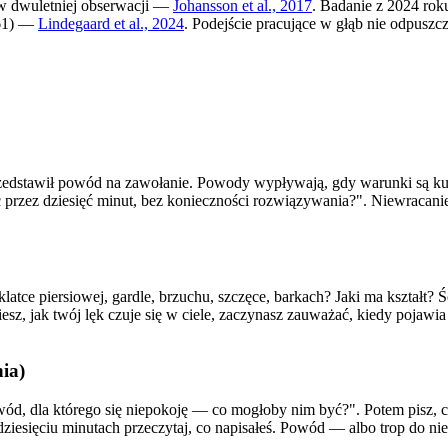
w dwuletniej obserwacji —
Johansson et al., 2017
. Badanie z 2024 rok
,61) —
Lindegaard et al., 2024
. Podejście pracujące w głąb nie odpuszcz
przedstawił powód na zawołanie. Powody wypływają, gdy warunki są ku t
ć przez dziesięć minut, bez konieczności rozwiązywania?". Niewracani
latce piersiowej, gardle, brzuchu, szczęce, barkach? Jaki ma kształt? Ś
esz, jak twój lęk czuje się w ciele, zaczynasz zauważać, kiedy pojawi
nia)
wód, dla którego się niepokoję — co mogłoby nim być?". Potem pisz, co
dziesięciu minutach przeczytaj, co napisałeś. Powód — albo trop do ni