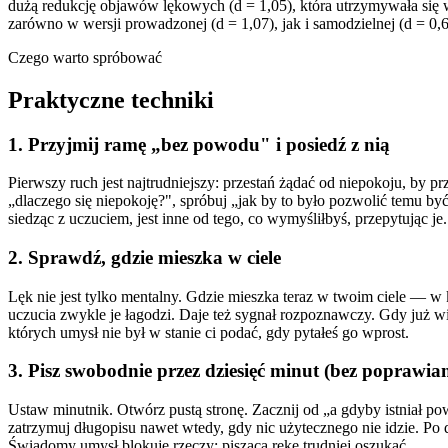
dużą redukcję objawów lękowych (d = 1,05), która utrzymywała się 
zarówno w wersji prowadzonej (d = 1,07), jak i samodzielnej (d = 0
Czego warto spróbować
Praktyczne techniki
1. Przyjmij ramę „bez powodu" i posiedź z nią
Pierwszy ruch jest najtrudniejszy: przestań żądać od niepokoju, by 
„dlaczego się niepokoję?", spróbuj „jak by to było pozwolić temu by
siedząc z uczuciem, jest inne od tego, co wymyśliłbyś, przepytując je.
2. Sprawdź, gdzie mieszka w ciele
Lęk nie jest tylko mentalny. Gdzie mieszka teraz w twoim ciele — w k
uczucia zwykle je łagodzi. Daje też sygnał rozpoznawczy. Gdy już wi
których umysł nie był w stanie ci podać, gdy pytałeś go wprost.
3. Pisz swobodnie przez dziesięć minut (bez poprawia
Ustaw minutnik. Otwórz pustą stronę. Zacznij od „a gdyby istniał po
zatrzymuj długopisu nawet wtedy, gdy nic użytecznego nie idzie. Po 
Świadomy umysł blokuje rzeczy; piszącą rękę trudniej oszukać.