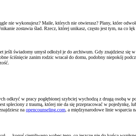
ągle nie wykonujesz? Maile, których nie otwierasz? Plany, które odwołał
anie zostawia ślad. Rzecz, której unikasz, często jest tym, na co lęk
t jeśli świadomy umysł odłożył je do archiwum. Gdy znajdziesz się w 
e ściśnięcie zanim rodzic wracał do domu, podobny niepokój podczas 
zość.
zych odkryć w pracy pogłębionej szybciej wychodzą z drugą osobą w pok
, jest spleciony z traumą, której nie da się przepracować w pojedynkę
znajdziesz na
opencounseling.com
, a międzynarodowe linie wsparcia 
artykuł — kogoś cierpliwego wobec tego, co jeszcze nie do końca wypły