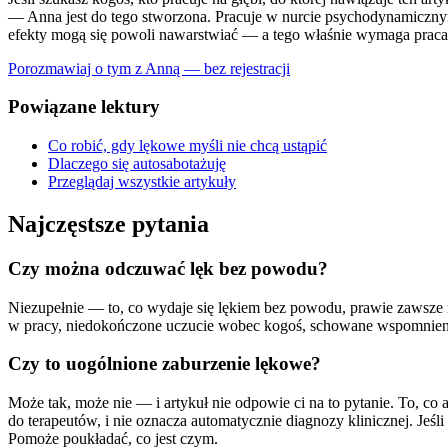
— Anna jest do tego stworzona. Pracuje w nurcie psychodynamicznym,
efekty mogą się powoli nawarstwiać — a tego właśnie wymaga praca
Porozmawiaj o tym z Anną — bez rejestracji
Powiązane lektury
Co robić, gdy lękowe myśli nie chcą ustąpić
Dlaczego się autosabotażuję
Przeglądaj wszystkie artykuły
Najczęstsze pytania
Czy można odczuwać lęk bez powodu?
Niezupełnie — to, co wydaje się lękiem bez powodu, prawie zawsze 
w pracy, niedokończone uczucie wobec kogoś, schowane wspomnienie, 
Czy to uogólnione zaburzenie lękowe?
Może tak, może nie — i artykuł nie odpowie ci na to pytanie. To, co
do terapeutów, i nie oznacza automatycznie diagnozy klinicznej. Jeśli
Pomoże poukładać, co jest czym.