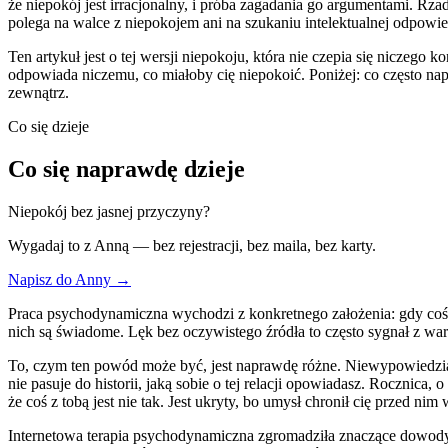
że niepokój jest irracjonalny, i próba zagadania go argumentami. R
polega na walce z niepokojem ani na szukaniu intelektualnej odpowi
Ten artykuł jest o tej wersji niepokoju, która nie czepia się niczeg
odpowiada niczemu, co miałoby cię niepokoić. Poniżej: co często n
zewnątrz.
Co się dzieje
Co się naprawdę dzieje
Niepokój bez jasnej przyczyny?
Wygadaj to z Anną — bez rejestracji, bez maila, bez karty.
Napisz do Anny →
Praca psychodynamiczna wychodzi z konkretnego założenia: gdy coś w
nich są świadome. Lęk bez oczywistego źródła to często sygnał z wa
To, czym ten powód może być, jest naprawdę różne. Niewypowiedziany 
nie pasuje do historii, jaką sobie o tej relacji opowiadasz. Rocznica,
że coś z tobą jest nie tak. Jest ukryty, bo umysł chronił cię przed ni
Internetowa terapia psychodynamiczna zgromadziła znaczące dowod