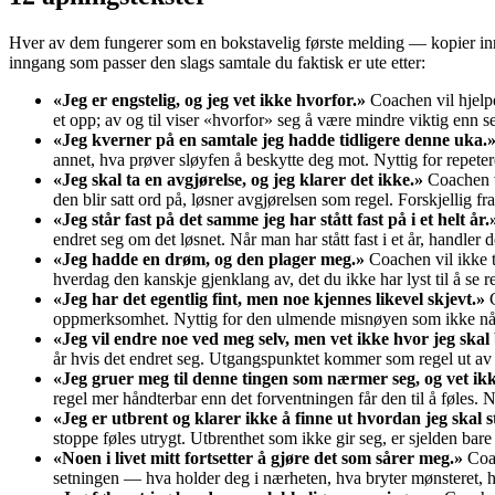
Hver av dem fungerer som en bokstavelig første melding — kopier inn
inngang som passer den slags samtale du faktisk er ute etter:
«Jeg er engstelig, og jeg vet ikke hvorfor.»
Coachen vil hjelp
et opp; av og til viser «hvorfor» seg å være mindre viktig enn se
«Jeg kverner på en samtale jeg hadde tidligere denne uka.
annet, hva prøver sløyfen å beskytte deg mot. Nyttig for repete
«Jeg skal ta en avgjørelse, og jeg klarer det ikke.»
Coachen v
den blir satt ord på, løsner avgjørelsen som regel. Forskjellig f
«Jeg står fast på det samme jeg har stått fast på i et helt år.
endret seg om det løsnet. Når man har stått fast i et år, handler 
«Jeg hadde en drøm, og den plager meg.»
Coachen vil ikke 
hverdag den kanskje gjenklang av, det du ikke har lyst til å se 
«Jeg har det egentlig fint, men noe kjennes likevel skjevt.»
oppmerksomhet. Nyttig for den ulmende misnøyen som ikke når o
«Jeg vil endre noe ved meg selv, men vet ikke hvor jeg ska
år hvis det endret seg. Utgangspunktet kommer som regel ut av
«Jeg gruer meg til denne tingen som nærmer seg, og vet ikk
regel mer håndterbar enn det forventningen får den til å føles. N
«Jeg er utbrent og klarer ikke å finne ut hvordan jeg skal 
stoppe føles utrygt. Utbrenthet som ikke gir seg, er sjelden bare
«Noen i livet mitt fortsetter å gjøre det som sårer meg.»
Coa
setningen — hva holder deg i nærheten, hva bryter mønsteret, hv