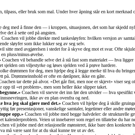
, tilpass, eller bruk som mal. Under hver åpning står en kort merknad
e deg med å finne den — i kroppen, situasjonen, det som har skjedd nyl
lve det å sette ord på angsten.
»
Coachen vil jobbe direkte med tankesløyfen: hvilken versjon av samtal
rende sløyfer som ikke lukker seg av seg selv.
il sitte med avgjørelsen i stedet for å skyve deg mot et svar. Ofte skj
ra en pluss/minus-øvelse.
»
Coachen vil behandle selve det å stå fast som materialet — hva ligger u
det sjelden om viljestyrke og løses sjelden ved å prøve hardere.
tolke drømmen for deg, men hjelpe deg å legge merke til hva du bringer
rett på. Drømmeinnhold er ofte en døråpner, ikke en gåte.
Coachen tar dette på alvor. «Det går fint, men noe er skjevt» viser seg of
pp til «et problem», men som heller ikke slipper taket.
l begynne.»
Coachen vil snevre det inn før den utvider — hva spesifikt
 innsnevringen, ikke av en plan ovenfra og ned.
e hva jeg skal gjøre med det.»
Coachen vil hjelpe deg å skille gruinge
yttig før presentasjoner, vanskelige samtaler, legetimer eller andre møt
stoppe opp.»
Coachen vil jobbe med begge halvdeler: de strukturelle gru
 et kalenderproblem. Veien ut innebærer som regel en tillatelse du har ne
chen vil jobbe med det relasjonelle mønsteret, ikke bare den konkrete he
a må være sant for at du skal kunne tre ut av det.