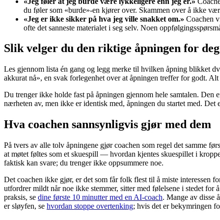
«Jeg føler at jeg burde være lykkeligere enn jeg er.»
Coachen
du føler som «burde»-en kjører over. Skammen over å ikke være 
«Jeg er ikke sikker på hva jeg ville snakket om.»
Coachen vi
ofte det sanneste materialet i seg selv. Noen oppfølgingsspørsm
Slik velger du den riktige åpningen for deg
Les gjennom lista én gang og legg merke til hvilken åpning blikket dve
akkurat nå», en svak forlegenhet over at åpningen treffer for godt. Alt 
Du trenger ikke holde fast på åpningen gjennom hele samtalen. Den er 
nærheten av, men ikke er identisk med, åpningen du startet med. Det er 
Hva coachen sannsynligvis gjør med dem
På tvers av alle tolv åpningene gjør coachen som regel det samme først: 
at møtet føltes som et skuespill — hvordan kjentes skuespillet i kroppen
faktisk kan svare; du trenger ikke oppsummere noe.
Det coachen ikke gjør, er det som får folk flest til å miste interessen
utfordrer mildt når noe ikke stemmer, sitter med følelsene i stedet for
praksis, se
dine første 10 minutter med en AI-coach
. Mange av disse å
er sløyfen, se
hvordan stoppe overtenking
; hvis det er bekymringen fo