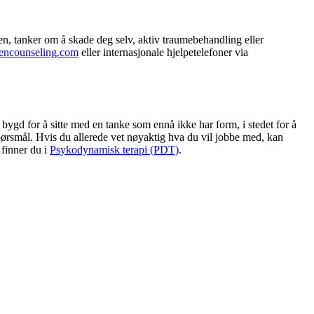
en, tanker om å skade deg selv, aktiv traumebehandling eller
encounseling.com
eller internasjonale hjelpetelefoner via
ygd for å sitte med en tanke som ennå ikke har form, i stedet for å
ørsmål. Hvis du allerede vet nøyaktig hva du vil jobbe med, kan
 finner du i
Psykodynamisk terapi (PDT)
.