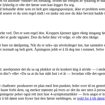
 vil utfordre «burde»-en forsiktig. Hvem sin versjon av lykkelig er må
lykkelig er ofte det første som kan legges fra seg.
l behandle dette som en helt grei utgangsposisjon, ikke et problem som 
ål senere er du som regel midt i en tanke om noe du ikke bevisst hadde t
lte ved. Det er som regel den. Kroppen kjenner igjen riktig inngang før h
det er gode signaler. Den du helst ikke vil velge, er ofte den riktige.
bare en døråpning. Når du er seks–sju utvekslinger inn, har samtalen so
normalt og helt greit. Åpningens jobb er å få deg inn i rommet. Selve sa
anerkjenner det du sa og plukker ut én konkret ting å utvide — i stedet f
 din?» eller «Du sa at du har stått fast i et år — hvordan ville det egent
 for chatboter: produserer en plan med fem punkter, leder over til en gen
 å haste forbi dem, og merker mønstre på tvers av det du sier uten å pre
pningene peker også rett mot fase 4-symptomartikler — hvis angst er t
r å bli dømt som fryser fast den første meldingen, se
redd for å bli dømt