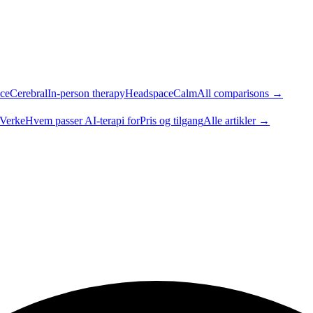
ce
Cerebral
In-person therapy
Headspace
Calm
All comparisons →
 Verke
Hvem passer AI-terapi for
Pris og tilgang
Alle artikler →