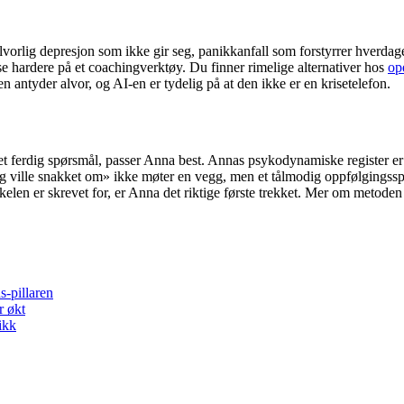
vorlig depresjon som ikke gir seg, panikkanfall som forstyrrer hverdag
sse hardere på et coachingverktøy. Du finner rimelige alternativer hos
op
n antyder alvor, og AI-en er tydelig på at den ikke er en krisetelefon.
t ferdig spørsmål, passer Anna best. Annas psykodynamiske register er b
eg ville snakket om» ikke møter en vegg, men et tålmodig oppfølgingssp
len er skrevet for, er Anna det riktige første trekket. Mer om metoden
-pillaren
r økt
ikk