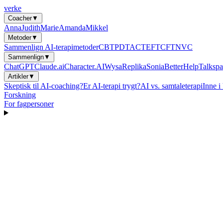
verke
Coacher
▼
Anna
Judith
Marie
Amanda
Mikkel
Metoder
▼
Sammenlign AI-terapimetoder
CBT
PDT
ACT
EFT
CFT
NVC
Sammenlign
▼
ChatGPT
Claude.ai
Character.AI
Wysa
Replika
Sonia
BetterHelp
Talkspa
Artikler
▼
Skeptisk til AI-coaching?
Er AI-terapi trygt?
AI vs. samtaleterapi
Inne i
Forskning
For fagpersoner