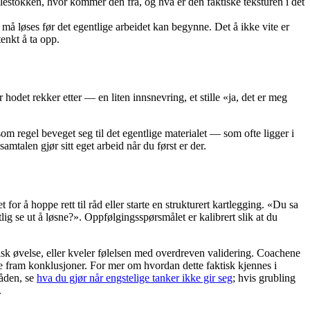
lestokken, hvor kommer den fra, og hva er den faktiske teksturen i det
må løses før det egentlige arbeidet kan begynne. Det å ikke vite er
enkt å ta opp.
odet rekker etter — en liten innsnevring, et stille «ja, det er meg
m regel beveget seg til det egentlige materialet — som ofte ligger i
mtalen gjør sitt eget arbeid når du først er der.
or å hoppe rett til råd eller starte en strukturert kartlegging. «Du sa
lig se ut å løsne?». Oppfølgingsspørsmålet er kalibrert slik at du
erisk øvelse, eller kveler følelsen med overdreven validering. Coachene
sse fram konklusjoner. For mer om hvordan dette faktisk kjennes i
råden, se
hva du gjør når engstelige tanker ikke gir seg
; hvis grubling
.