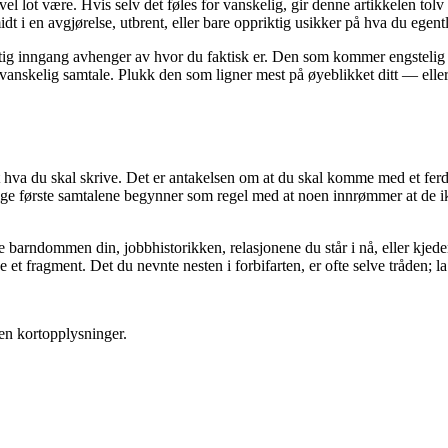
kevel lot være. Hvis selv det føles for vanskelig, gir denne artikkelen tol
dt i en avgjørelse, utbrent, eller bare oppriktig usikker på hva du egentl
at riktig inngang avhenger av hvor du faktisk er. Den som kommer engste
 vanskelig samtale. Plukk den som ligner mest på øyeblikket ditt — eller
 ut hva du skal skrive. Det er antakelsen om at du skal komme med et fer
ige første samtalene begynner som regel med at noen innrømmer at de ikke
e barndommen din, jobbhistorikken, relasjonene du står i nå, eller kjed
et fragment. Det du nevnte nesten i forbifarten, er ofte selve tråden; la 
en kortopplysninger.