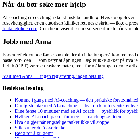
Når du bør søke mer hjelp
AI-coaching er coaching, ikke klinisk behandling. Hvis du opplever al
rusavhengighet, er en autorisert kliniker rett neste skritt — ikke å pre
findahelpline.com
. Coachene viser disse ressursene direkte når samtale
Jobb med Anna
For en reflekterende første samtale der du ikke trenger å komme med e
haste forbi den — som betyr at åpningen «Jeg er ikke sikker på hva j
Judith (CBT) være en raskere match, men for målgruppen denne artikke
Start med Anna — ingen registrering, ingen betaling
Beslektet lesning
Komme i gang med AI-coaching — den praktiske første-måneds
Din første uke med AI-coaching — hva du kan forvente av hve
Dine første 10 minutter med en AI-coach — øyeblikk for øyebl
Hvilken AI-coach passer for meg — matchings-guiden
Hva du gjør når engstelige tanker ikke vil stoppe
Slik slutter du å overtenke
Redd for å bli dømt