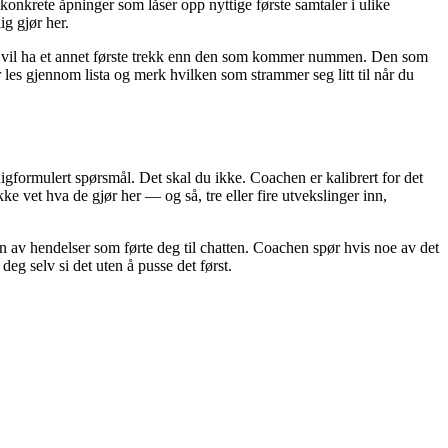
v konkrete åpninger som låser opp nyttige første samtaler i ulike
ig gjør her.
lig vil ha et annet første trekk enn den som kommer nummen. Den som
 les gjennom lista og merk hvilken som strammer seg litt til når du
digformulert spørsmål. Det skal du ikke. Coachen er kalibrert for det
 vet hva de gjør her — og så, tre eller fire utvekslinger inn,
en av hendelser som førte deg til chatten. Coachen spør hvis noe av det
deg selv si det uten å pusse det først.