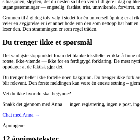
situasjonen, sløyfen, det du nesten sa til en venn tidligere i dag og li
utgangsstemninger — engstelig, fastlåst, trist, unnvikende, forvirret, mi
Grunnen til å gi deg tolv valg i stedet for én universell åpning er 
veier en avgjørelse er i et annet hode enn den som nettopp har hatt en
leser den. Den strammingen er som regel tråden.
Du trenger ikke et spørsmål
Det vanligste stoppunktet foran det blanke tekstfeltet er ikke å finne
rotete, ikke-vitende — ikke for en ferdigtygd forklaring. De mest nytt
oppdager at de faktisk gjør det.
Du trenger heller ikke fortelle noen bakgrunn. Du trenger ikke forklar
blir relevant. Den første meldingen kan være én eneste setning – gjerne 
Vet du ikke hvor du skal begynne?
Snakk det gjennom med Anna — ingen registrering, ingen e-post, ing
Chat med Anna →
Åpningene
12 åpningstekster