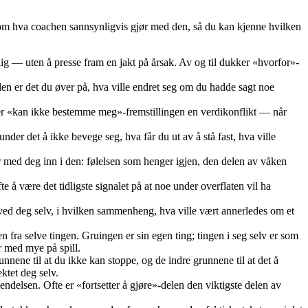
 om hva coachen sannsynligvis gjør med den, så du kan kjenne hvilken
ig — uten å presse fram en jakt på årsak. Av og til dukker «hvorfor»-
en er det du øver på, hva ville endret seg om du hadde sagt noe
uler «kan ikke bestemme meg»-fremstillingen en verdikonflikt — når
nder det å ikke bevege seg, hva får du ut av å stå fast, hva ville
 med deg inn i den: følelsen som henger igjen, den delen av våken
te å være det tidligste signalet på at noe under overflaten vil ha
 ved deg selv, i hvilken sammenheng, hva ville vært annerledes om et
n fra selve tingen. Gruingen er sin egen ting; tingen i seg selv er som
er med mye på spill.
nnene til at du ikke kan stoppe, og de indre grunnene til at det å
ktet deg selv.
ndelsen. Ofte er «fortsetter å gjøre»-delen den viktigste delen av