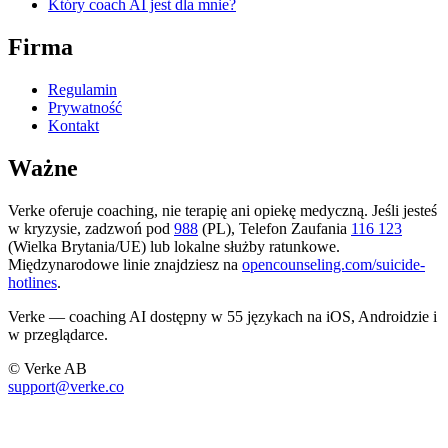
Który coach AI jest dla mnie?
Firma
Regulamin
Prywatność
Kontakt
Ważne
Verke oferuje coaching, nie terapię ani opiekę medyczną. Jeśli jesteś
w kryzysie, zadzwoń pod
988
(PL), Telefon Zaufania
116 123
(Wielka Brytania/UE) lub lokalne służby ratunkowe.
Międzynarodowe linie znajdziesz na
opencounseling.com/suicide-
hotlines
.
Verke — coaching AI dostępny w 55 językach na iOS, Androidzie i
w przeglądarce.
© Verke AB
support@verke.co