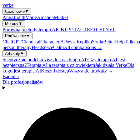
verke
Coachowie
▼
Anna
Judith
Marie
Amanda
Mikkel
Metody
▼
Porównaj metody terapii AI
CBT
PDT
ACT
EFT
CFT
NVC
Porównanie
▼
ChatGPT
Claude.ai
Character.AI
Wysa
Replika
Sonia
BetterHelp
Talkspa
person therapy
Headspace
Calm
All comparisons →
Artykuły
▼
Sceptycznie podchodzisz do coachingu AI?
Czy terapia AI jest
bezpieczna?
Terapia AI a terapia z człowiekiem
Jak działa Verke
Dla
kogo jest terapia AI
Koszt i dostęp
Wszystkie artykuły →
Badania
Dla profesjonalistów