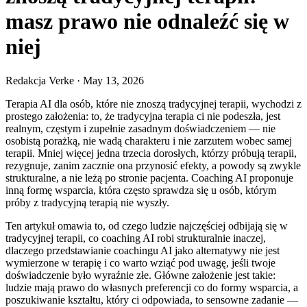
masz prawo nie odnaleźć się w
niej
Redakcja Verke
·
May 13, 2026
Terapia AI dla osób, które nie znoszą tradycyjnej terapii, wychodzi z
prostego założenia: to, że tradycyjna terapia ci nie podeszła, jest
realnym, częstym i zupełnie zasadnym doświadczeniem — nie
osobistą porażką, nie wadą charakteru i nie zarzutem wobec samej
terapii. Mniej więcej jedna trzecia dorosłych, którzy próbują terapii,
rezygnuje, zanim zacznie ona przynosić efekty, a powody są zwykle
strukturalne, a nie leżą po stronie pacjenta. Coaching AI proponuje
inną formę wsparcia, która często sprawdza się u osób, którym
próby z tradycyjną terapią nie wyszły.
Ten artykuł omawia to, od czego ludzie najczęściej odbijają się w
tradycyjnej terapii, co coaching AI robi strukturalnie inaczej,
dlaczego przedstawianie coachingu AI jako alternatywy nie jest
wymierzone w terapię i co warto wziąć pod uwagę, jeśli twoje
doświadczenie było wyraźnie złe. Główne założenie jest takie:
ludzie mają prawo do własnych preferencji co do formy wsparcia, a
poszukiwanie kształtu, który ci odpowiada, to sensowne zadanie —