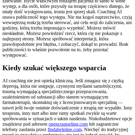
zalewanie. Bycie właściwym rodzajem pacjenta to samo w sobie
występ, a dla osób, które przyszły na terapię częściowo dlatego, że
miały dość występowania, ironia jest sporej skali. Coaching AI
usuwa publiczność tego występu. Nie ma kogoś naprzeciwko, czyją
wewnętrzną reakcją trzeba sterować, ani celu sesji do zaliczenia, ani
godziny, którą trzeba imponująco wypełnić. Możesz mówić
nieskładnie. Możesz powiedzieć rzecz, która cię nie pokazuje z
najlepszej strony. Możesz spróbować interpretacji, która
prawdopodobnie jest błędna, i zobaczyć, dokąd to prowadzi. Brak
publiczności to właśnie pozwolenie na to, żeby przestać
występować.
Kiedy szukać większego wsparcia
AI coaching nie jest opieką kliniczną. Jeśli zmagasz się z ciężką
depresją, która nie ustępuje, czynnymi myślami samobójczymi,
traumą wymagającą specjalistycznego przepracowania,
uzależnieniem od substancji albo stanem wymagającym
farmakoterapii, skontaktuj się z licencjonowanym specjalistą —
nawet jeśli twoje ostatnie doświadczenie z terapią nie wypaliło. Inny
terapeuta, inny nurt albo inne ramy spotkań zwykle są warte
spróbowania w sytuacjach o takim nasileniu. Niskobudżetowe opcje
znajdziesz pod adresem
opencounseling.com
lub zagraniczne
telefony zaufania przez
findahelpline.com
. Niechęć do tradycyjnej
terapii to prawdziwa preferencja; nie jest to jednak powód, by