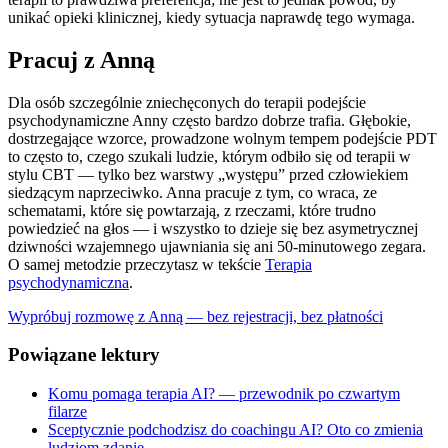
unikać opieki klinicznej, kiedy sytuacja naprawdę tego wymaga.
Pracuj z Anną
Dla osób szczególnie zniechęconych do terapii podejście
psychodynamiczne Anny często bardzo dobrze trafia. Głębokie,
dostrzegające wzorce, prowadzone wolnym tempem podejście PDT
to często to, czego szukali ludzie, którym odbiło się od terapii w
stylu CBT — tylko bez warstwy „występu” przed człowiekiem
siedzącym naprzeciwko. Anna pracuje z tym, co wraca, ze
schematami, które się powtarzają, z rzeczami, które trudno
powiedzieć na głos — i wszystko to dzieje się bez asymetrycznej
dziwności wzajemnego ujawniania się ani 50-minutowego zegara.
O samej metodzie przeczytasz w tekście
Terapia
psychodynamiczna
.
Wypróbuj rozmowę z Anną — bez rejestracji, bez płatności
Powiązane lektury
Komu pomaga terapia AI? — przewodnik po czwartym
filarze
Sceptycznie podchodzisz do coachingu AI? Oto co zmienia
ludziom zdanie