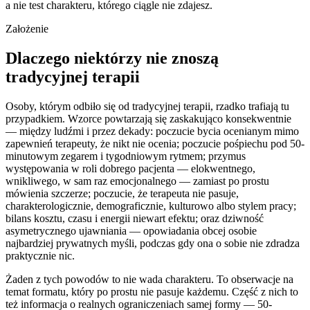
a nie test charakteru, którego ciągle nie zdajesz.
Założenie
Dlaczego niektórzy nie znoszą
tradycyjnej terapii
Osoby, którym odbiło się od tradycyjnej terapii, rzadko trafiają tu
przypadkiem. Wzorce powtarzają się zaskakująco konsekwentnie
— między ludźmi i przez dekady: poczucie bycia ocenianym mimo
zapewnień terapeuty, że nikt nie ocenia; poczucie pośpiechu pod 50-
minutowym zegarem i tygodniowym rytmem; przymus
występowania w roli dobrego pacjenta — elokwentnego,
wnikliwego, w sam raz emocjonalnego — zamiast po prostu
mówienia szczerze; poczucie, że terapeuta nie pasuje,
charakterologicznie, demograficznie, kulturowo albo stylem pracy;
bilans kosztu, czasu i energii niewart efektu; oraz dziwność
asymetrycznego ujawniania — opowiadania obcej osobie
najbardziej prywatnych myśli, podczas gdy ona o sobie nie zdradza
praktycznie nic.
Żaden z tych powodów to nie wada charakteru. To obserwacje na
temat formatu, który po prostu nie pasuje każdemu. Część z nich to
też informacja o realnych ograniczeniach samej formy — 50-