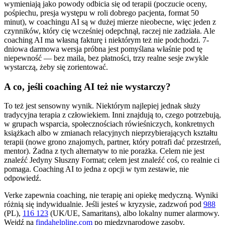
wymieniają jako powody odbicia się od terapii (poczucie oceny,
pośpiechu, presja występu w roli dobrego pacjenta, format 50
minut), w coachingu AI są w dużej mierze nieobecne, więc jeden z
czynników, który cię wcześniej odepchnął, raczej nie zadziała. Ale
coaching AI ma własną fakturę i niektórym też nie podchodzi. 7-
dniowa darmowa wersja próbna jest pomyślana właśnie pod tę
niepewność — bez maila, bez płatności, trzy realne sesje zwykle
wystarczą, żeby się zorientować.
A co, jeśli coaching AI też nie wystarczy?
To też jest sensowny wynik. Niektórym najlepiej jednak służy
tradycyjna terapia z człowiekiem. Inni znajdują to, czego potrzebują,
w grupach wsparcia, społecznościach rówieśniczych, konkretnych
książkach albo w zmianach relacyjnych nieprzybierających kształtu
terapii (nowe grono znajomych, partner, który potrafi dać przestrzeń,
mentor). Żadna z tych alternatyw to nie porażka. Celem nie jest
znaleźć Jedyny Słuszny Format; celem jest znaleźć coś, co realnie ci
pomaga. Coaching AI to jedna z opcji w tym zestawie, nie
odpowiedź.
Verke zapewnia coaching, nie terapię ani opiekę medyczną. Wyniki
różnią się indywidualnie. Jeśli jesteś w kryzysie, zadzwoń pod
988
(PL),
116 123
(UK/UE, Samaritans),
albo lokalny numer alarmowy.
Wejdź na
findahelpline.com
po międzynarodowe zasoby.