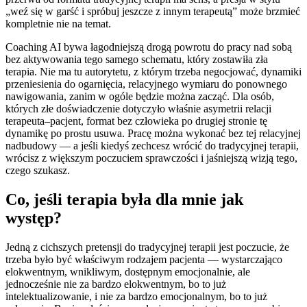
„weź się w garść i spróbuj jeszcze z innym terapeutą” może brzmieć
kompletnie nie na temat.
Coaching AI bywa łagodniejszą drogą powrotu do pracy nad sobą
bez aktywowania tego samego schematu, który zostawiła zła
terapia. Nie ma tu autorytetu, z którym trzeba negocjować, dynamiki
przeniesienia do ogarnięcia, relacyjnego wymiaru do ponownego
nawigowania, zanim w ogóle będzie można zacząć. Dla osób,
których złe doświadczenie dotyczyło właśnie asymetrii relacji
terapeuta–pacjent, format bez człowieka po drugiej stronie tę
dynamikę po prostu usuwa. Pracę można wykonać bez tej relacyjnej
nadbudowy — a jeśli kiedyś zechcesz wrócić do tradycyjnej terapii,
wrócisz z większym poczuciem sprawczości i jaśniejszą wizją tego,
czego szukasz.
Co, jeśli terapia była dla mnie jak
występ?
Jedną z cichszych pretensji do tradycyjnej terapii jest poczucie, że
trzeba było być właściwym rodzajem pacjenta — wystarczająco
elokwentnym, wnikliwym, dostępnym emocjonalnie, ale
jednocześnie nie za bardzo elokwentnym, bo to już
intelektualizowanie, i nie za bardzo emocjonalnym, bo to już