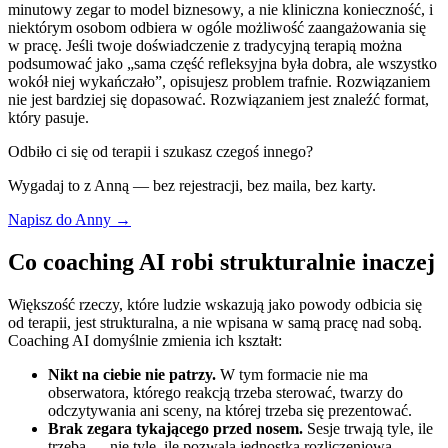
minutowy zegar to model biznesowy, a nie kliniczna konieczność, i
niektórym osobom odbiera w ogóle możliwość zaangażowania się
w pracę. Jeśli twoje doświadczenie z tradycyjną terapią można
podsumować jako „sama część refleksyjna była dobra, ale wszystko
wokół niej wykańczało”, opisujesz problem trafnie. Rozwiązaniem
nie jest bardziej się dopasować. Rozwiązaniem jest znaleźć format,
który pasuje.
Odbiło ci się od terapii i szukasz czegoś innego?
Wygadaj to z Anną — bez rejestracji, bez maila, bez karty.
Napisz do Anny →
Co coaching AI robi strukturalnie inaczej
Większość rzeczy, które ludzie wskazują jako powody odbicia się
od terapii, jest strukturalna, a nie wpisana w samą pracę nad sobą.
Coaching AI domyślnie zmienia ich kształt:
Nikt na ciebie nie patrzy.
W tym formacie nie ma
obserwatora, którego reakcją trzeba sterować, twarzy do
odczytywania ani sceny, na której trzeba się prezentować.
Brak zegara tykającego przed nosem.
Sesje trwają tyle, ile
trzeba — nie tyle, ile pozwala jednostka rozliczeniowa.