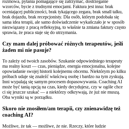
rozmowa, pytania pomagające się zatrzymać, dostrzeganie
wzorców, bycie z trudnymi emocjami. Faktura jest inna: brak
oceniającej publiczności, brak tykającego zegara, brak small talku,
brak dojazdu, brak recepcjonisty. Dla osób, którym podobała się
sama idea terapii, ale samo doświadczenie wykańczało je w sposób
niezwiązany z pracą refleksyjną, to właśnie ta zmiana faktury często
sprawia, że praca staje się do utrzymania.
Czy mam dalej próbować różnych terapeutów, jeśli
żaden mi nie pasuje?
To zależy od twoich zasobów. Szukanie odpowiedniego terapeuty
ma realny koszt — czas, pieniądze, energia emocjonalna, kolejne
opowiadanie swojej historii kolejnemu obcemu. Niektórym po kilku
próbach udaje się znaleźć właściwą osobę i bardzo na tym zyskują.
Inni wypalają się samym procesem dopasowywania. Coaching AI
może być tanią opcją na czas, kiedy decydujesz, czy w ogóle chce
ci się jeszcze szukać — a niektórzy odkrywają, że już nie muszą.
Oba wyniki są w porządku.
Skoro nie znosiłem/am terapii, czy znienawidzę też
coaching AI?
Możliwe, że tak — możliwe, że nie. Rzeczy, które ludzie