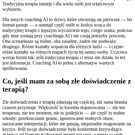
Tradycyjna terapia istnieje i dla wielu osób jest właściwym
wyborem.
Dla innych coaching AI to drzwi, które otwierają się pierwsze — bo
format pasuje — a stamtąd część osób w końcu wraca do
tradycyjnej terapii z lepszym wyczuciem tego, czego szuka, podczas
gdy inne zostają przy coachingu AI i nie czują potrzeby powrotu.
Oba scenariusze są realne, oba zasadne, żaden nie podważa
drugiego. Różne kształty wsparcia dla różnych ludzi — i często
różne kształty na różnych etapach życia tej samej osoby. Uczciwa
wersja brzmi tak: jeśli tradycyjna terapia ci teraz nie działa, to też
jest informacja. Coaching AI to jedna z alternatyw wartych
spróbowania.
Co, jeśli mam za sobą złe doświadczenie z
terapią?
Złe doświadczenia z terapią zdarzają się częściej, niż sama branża
czasem przyznaje. Większość to kwestia dopasowania — nie ten
terapeuta, nie ten moment, nie to podejście — ale część to realne
szkody: przekraczanie granic, ignorowanie realnych obaw,
narzucanie interpretacji, które nie pasują, nieporadne reagowanie na
kryzys. Jeśli twoje doświadczenie było konkretnie krzywdzące,
przerwa od formatu tradycyjnej terapii ma sens, a presja w stylu