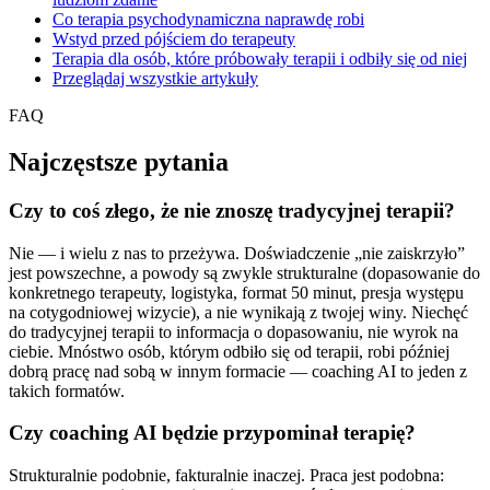
Co terapia psychodynamiczna naprawdę robi
Wstyd przed pójściem do terapeuty
Terapia dla osób, które próbowały terapii i odbiły się od niej
Przeglądaj wszystkie artykuły
FAQ
Najczęstsze pytania
Czy to coś złego, że nie znoszę tradycyjnej terapii?
Nie — i wielu z nas to przeżywa. Doświadczenie „nie zaiskrzyło”
jest powszechne, a powody są zwykle strukturalne (dopasowanie do
konkretnego terapeuty, logistyka, format 50 minut, presja występu
na cotygodniowej wizycie), a nie wynikają z twojej winy. Niechęć
do tradycyjnej terapii to informacja o dopasowaniu, nie wyrok na
ciebie. Mnóstwo osób, którym odbiło się od terapii, robi później
dobrą pracę nad sobą w innym formacie — coaching AI to jeden z
takich formatów.
Czy coaching AI będzie przypominał terapię?
Strukturalnie podobnie, fakturalnie inaczej. Praca jest podobna: