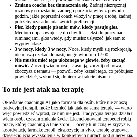
Zmiana coacha bez tłumaczenia się.
Żadnej niezręcznej
rozmowy o rozstaniu, żadnego poczucia winy z powodu
godzin, jakie poprzedni coach włożył w pracę z tobą, żadnej
potrzeby uzasadniania swoich preferencji.
Pisz, kiedy pasuje pisanie; mów, kiedy pasuje głos.
Medium dopasowuje się do chwili — tekst do pracy nad
ruminacjami, głos wtedy, gdy musisz usłyszeć, jak sam to
wypowiadasz.
3 w nocy, kiedy 3 w nocy.
Noce, kiedy myśli się rozkręcają,
nie muszą czekać do następnego wtorku o 17:00.
Nie musisz mieć tego ułożonego w głowie, żeby zacząć
mówić.
Zacznij wiadomość, skasuj ją, zacznij od nowa,
zboczysz z tematu — pozwól, żeby kształt tego, co próbujesz
powiedzieć, wyłonił się dopiero w trakcie pisania.
To nie jest atak na terapię
Określanie coachingu AI jako formatu dla osób, które nie znoszą
tradycyjnej terapii, może brzmieć jak atak na samą terapię — warto
więc powiedzieć wprost, że nim nie jest. Tradycyjna terapia działa u
wielu osób, czasem zmienia życie. Licencjonowani terapeuci robią
pracę, której coaching AI nie zrobi — ocenę kliniczną w kryzysie,
koordynację farmakoterapii, ekspozycję in vivo, terapię grupową,
dziesięciolecia wyszkolenia w konkretnych nurtach pod superwizją.