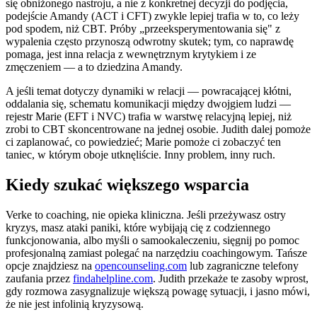
się obniżonego nastroju, a nie z konkretnej decyzji do podjęcia,
podejście Amandy (ACT i CFT) zwykle lepiej trafia w to, co leży
pod spodem, niż CBT. Próby „przeeksperymentowania się" z
wypalenia często przynoszą odwrotny skutek; tym, co naprawdę
pomaga, jest inna relacja z wewnętrznym krytykiem i ze
zmęczeniem — a to dziedzina Amandy.
A jeśli temat dotyczy dynamiki w relacji — powracającej kłótni,
oddalania się, schematu komunikacji między dwojgiem ludzi —
rejestr Marie (EFT i NVC) trafia w warstwę relacyjną lepiej, niż
zrobi to CBT skoncentrowane na jednej osobie. Judith dalej pomoże
ci zaplanować, co powiedzieć; Marie pomoże ci zobaczyć ten
taniec, w którym oboje utknęliście. Inny problem, inny ruch.
Kiedy szukać większego wsparcia
Verke to coaching, nie opieka kliniczna. Jeśli przeżywasz ostry
kryzys, masz ataki paniki, które wybijają cię z codziennego
funkcjonowania, albo myśli o samookaleczeniu, sięgnij po pomoc
profesjonalną zamiast polegać na narzędziu coachingowym. Tańsze
opcje znajdziesz na
opencounseling.com
lub zagraniczne telefony
zaufania przez
findahelpline.com
. Judith przekaże te zasoby wprost,
gdy rozmowa zasygnalizuje większą powagę sytuacji, i jasno mówi,
że nie jest infolinią kryzysową.