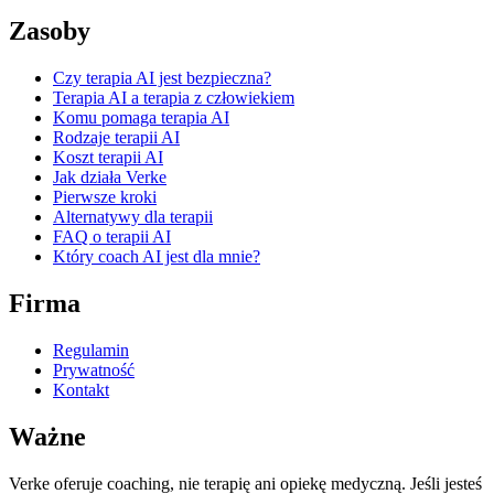
Zasoby
Czy terapia AI jest bezpieczna?
Terapia AI a terapia z człowiekiem
Komu pomaga terapia AI
Rodzaje terapii AI
Koszt terapii AI
Jak działa Verke
Pierwsze kroki
Alternatywy dla terapii
FAQ o terapii AI
Który coach AI jest dla mnie?
Firma
Regulamin
Prywatność
Kontakt
Ważne
Verke oferuje coaching, nie terapię ani opiekę medyczną. Jeśli jesteś