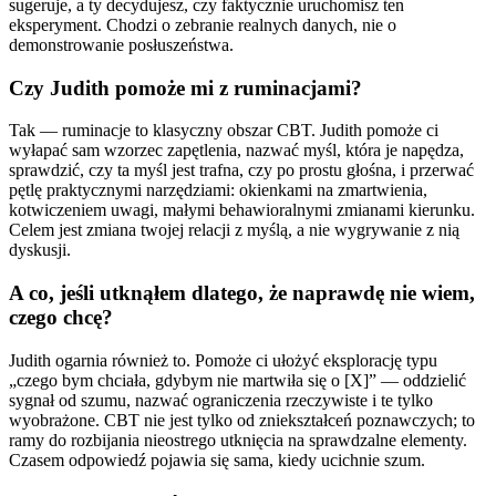
sugeruje, a ty decydujesz, czy faktycznie uruchomisz ten
eksperyment. Chodzi o zebranie realnych danych, nie o
demonstrowanie posłuszeństwa.
Czy Judith pomoże mi z ruminacjami?
Tak — ruminacje to klasyczny obszar CBT. Judith pomoże ci
wyłapać sam wzorzec zapętlenia, nazwać myśl, która je napędza,
sprawdzić, czy ta myśl jest trafna, czy po prostu głośna, i przerwać
pętlę praktycznymi narzędziami: okienkami na zmartwienia,
kotwiczeniem uwagi, małymi behawioralnymi zmianami kierunku.
Celem jest zmiana twojej relacji z myślą, a nie wygrywanie z nią
dyskusji.
A co, jeśli utknąłem dlatego, że naprawdę nie wiem,
czego chcę?
Judith ogarnia również to. Pomoże ci ułożyć eksplorację typu
„czego bym chciała, gdybym nie martwiła się o [X]” — oddzielić
sygnał od szumu, nazwać ograniczenia rzeczywiste i te tylko
wyobrażone. CBT nie jest tylko od zniekształceń poznawczych; to
ramy do rozbijania nieostrego utknięcia na sprawdzalne elementy.
Czasem odpowiedź pojawia się sama, kiedy ucichnie szum.