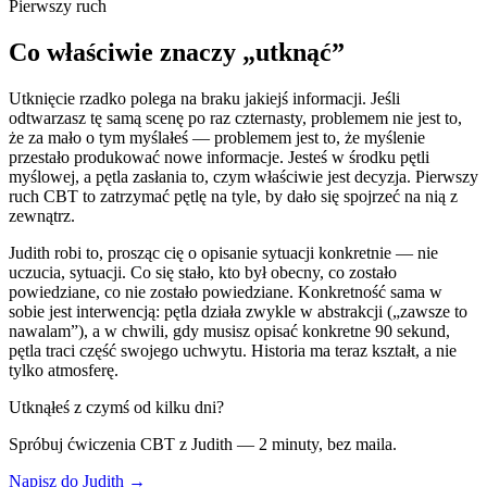
Pierwszy ruch
Co właściwie znaczy „utknąć”
Utknięcie rzadko polega na braku jakiejś informacji. Jeśli
odtwarzasz tę samą scenę po raz czternasty, problemem nie jest to,
że za mało o tym myślałeś — problemem jest to, że myślenie
przestało produkować nowe informacje. Jesteś w środku pętli
myślowej, a pętla zasłania to, czym właściwie jest decyzja. Pierwszy
ruch CBT to zatrzymać pętlę na tyle, by dało się spojrzeć na nią z
zewnątrz.
Judith robi to, prosząc cię o opisanie sytuacji konkretnie — nie
uczucia, sytuacji. Co się stało, kto był obecny, co zostało
powiedziane, co nie zostało powiedziane. Konkretność sama w
sobie jest interwencją: pętla działa zwykle w abstrakcji („zawsze to
nawalam”), a w chwili, gdy musisz opisać konkretne 90 sekund,
pętla traci część swojego uchwytu. Historia ma teraz kształt, a nie
tylko atmosferę.
Utknąłeś z czymś od kilku dni?
Spróbuj ćwiczenia CBT z Judith — 2 minuty, bez maila.
Napisz do Judith →