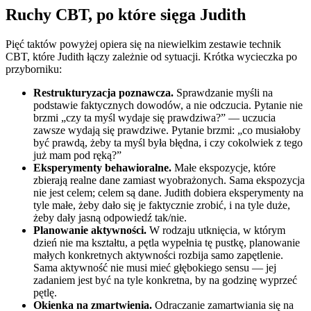
Ruchy CBT, po które sięga Judith
Pięć taktów powyżej opiera się na niewielkim zestawie technik
CBT, które Judith łączy zależnie od sytuacji. Krótka wycieczka po
przyborniku:
Restrukturyzacja poznawcza.
Sprawdzanie myśli na
podstawie faktycznych dowodów, a nie odczucia. Pytanie nie
brzmi „czy ta myśl wydaje się prawdziwa?” — uczucia
zawsze wydają się prawdziwe. Pytanie brzmi: „co musiałoby
być prawdą, żeby ta myśl była błędna, i czy cokolwiek z tego
już mam pod ręką?”
Eksperymenty behawioralne.
Małe ekspozycje, które
zbierają realne dane zamiast wyobrażonych. Sama ekspozycja
nie jest celem; celem są dane. Judith dobiera eksperymenty na
tyle małe, żeby dało się je faktycznie zrobić, i na tyle duże,
żeby dały jasną odpowiedź tak/nie.
Planowanie aktywności.
W rodzaju utknięcia, w którym
dzień nie ma kształtu, a pętla wypełnia tę pustkę, planowanie
małych konkretnych aktywności rozbija samo zapętlenie.
Sama aktywność nie musi mieć głębokiego sensu — jej
zadaniem jest być na tyle konkretna, by na godzinę wyprzeć
pętlę.
Okienka na zmartwienia.
Odraczanie zamartwiania się na