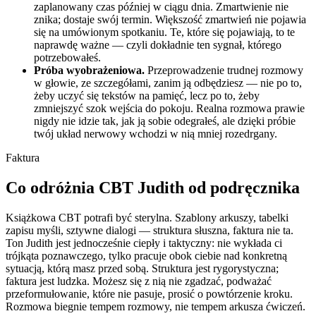
zaplanowany czas później w ciągu dnia. Zmartwienie nie
znika; dostaje swój termin. Większość zmartwień nie pojawia
się na umówionym spotkaniu. Te, które się pojawiają, to te
naprawdę ważne — czyli dokładnie ten sygnał, którego
potrzebowałeś.
Próba wyobrażeniowa.
Przeprowadzenie trudnej rozmowy
w głowie, ze szczegółami, zanim ją odbędziesz — nie po to,
żeby uczyć się tekstów na pamięć, lecz po to, żeby
zmniejszyć szok wejścia do pokoju. Realna rozmowa prawie
nigdy nie idzie tak, jak ją sobie odegrałeś, ale dzięki próbie
twój układ nerwowy wchodzi w nią mniej rozedrgany.
Faktura
Co odróżnia CBT Judith od podręcznika
Książkowa CBT potrafi być sterylna. Szablony arkuszy, tabelki
zapisu myśli, sztywne dialogi — struktura słuszna, faktura nie ta.
Ton Judith jest jednocześnie ciepły i taktyczny: nie wykłada ci
trójkąta poznawczego, tylko pracuje obok ciebie nad konkretną
sytuacją, którą masz przed sobą. Struktura jest rygorystyczna;
faktura jest ludzka. Możesz się z nią nie zgadzać, podważać
przeformułowanie, które nie pasuje, prosić o powtórzenie kroku.
Rozmowa biegnie tempem rozmowy, nie tempem arkusza ćwiczeń.