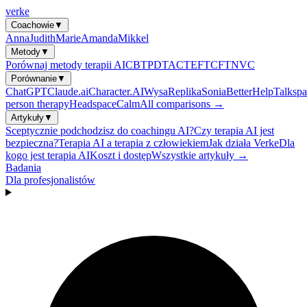
verke
Coachowie
▼
Anna
Judith
Marie
Amanda
Mikkel
Metody
▼
Porównaj metody terapii AI
CBT
PDT
ACT
EFT
CFT
NVC
Porównanie
▼
ChatGPT
Claude.ai
Character.AI
Wysa
Replika
Sonia
BetterHelp
Talkspa
person therapy
Headspace
Calm
All comparisons →
Artykuły
▼
Sceptycznie podchodzisz do coachingu AI?
Czy terapia AI jest
bezpieczna?
Terapia AI a terapia z człowiekiem
Jak działa Verke
Dla
kogo jest terapia AI
Koszt i dostęp
Wszystkie artykuły →
Badania
Dla profesjonalistów