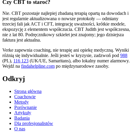
Czy CBT to staroć?
Nie. CBT pozostaje najlepiej zbadaną terapią opartą na dowodach i
jest regularnie aktualizowana o nowsze protokoły — odmiany
trzeciej fali jak ACT i CFT, integrację uważności, krótkie modele,
ekspozycję z elementem współczucia. CBT Judith jest współczesna,
nie z lat 80. Podręcznikowy szkielet jest znajomy; jego dzisiejsza
faktura jest aktualna.
Verke zapewnia coaching, nie terapię ani opiekę medyczną. Wyniki
różnią się indywidualnie. Jeśli jesteś w kryzysie, zadzwoń pod
988
(PL),
116 123
(UK/UE, Samaritans),
albo lokalny numer alarmowy.
Wejdź na
findahelpline.com
po międzynarodowe zasoby.
Odkryj
Strona główna
Coachowie
Metody
Porównanie
Artykuły
Badania
Dla profesjonalistów
O nas