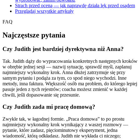
Strach przed oceną — jak naprawdę działa lęk przed osądem
Przeglądaj wszystkie artykuły
FAQ
Najczęstsze pytania
Czy Judith jest bardziej dyrektywna niż Anna?
Tak. Judith dąży do wypracowania konkretnych następnych kroków
w obrębie jednej sesji — nazwij sytuację, sprawdź myśl, zaplanuj
najmniejszy wykonalny krok. Anna dłużej zatrzymuje się przy
samym pytaniu i podąża za tym, co spod niego wychodzi. Inne
metody, inna faktura. Większość osób ma problem, do którego lepiej
pasuje jeden z tych rejestrów; coacha możesz zmienić w każdej
chwili, jeśli dopasowanie się przesunie.
Czy Judith zada mi pracę domową?
Zwykle tak, w łagodnej formie. „Praca domowa” to po prostu
najmniejszy wykonalny krok wynikający z waszej rozmowy —
pytanie, które zadasz, pięciominutowy eksperyment, jedna
wiadomość, którą odkładasz. Judith nie wykłada ci niczego;