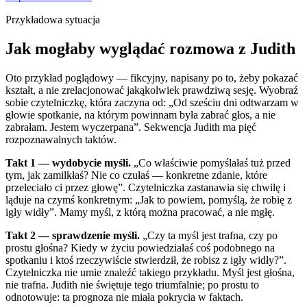
Przykładowa sytuacja
Jak mogłaby wyglądać rozmowa z Judith
Oto przykład poglądowy — fikcyjny, napisany po to, żeby pokazać
kształt, a nie zrelacjonować jakąkolwiek prawdziwą sesję. Wyobraź
sobie czytelniczkę, która zaczyna od: „Od sześciu dni odtwarzam w
głowie spotkanie, na którym powinnam była zabrać głos, a nie
zabrałam. Jestem wyczerpana”. Sekwencja Judith ma pięć
rozpoznawalnych taktów.
Takt 1 — wydobycie myśli.
„Co właściwie pomyślałaś tuż przed
tym, jak zamilkłaś? Nie co czułaś — konkretne zdanie, które
przeleciało ci przez głowę”. Czytelniczka zastanawia się chwilę i
ląduje na czymś konkretnym: „Jak to powiem, pomyślą, że robię z
igły widły”. Mamy myśl, z którą można pracować, a nie mgłę.
Takt 2 — sprawdzenie myśli.
„Czy ta myśl jest trafna, czy po
prostu głośna? Kiedy w życiu powiedziałaś coś podobnego na
spotkaniu i ktoś rzeczywiście stwierdził, że robisz z igły widły?”.
Czytelniczka nie umie znaleźć takiego przykładu. Myśl jest głośna,
nie trafna. Judith nie świętuje tego triumfalnie; po prostu to
odnotowuje: ta prognoza nie miała pokrycia w faktach.