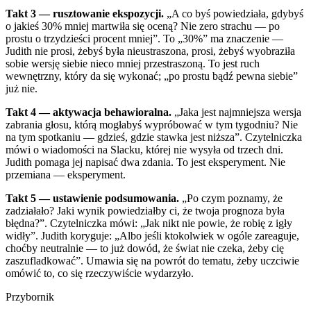
Takt 3 — rusztowanie ekspozycji.
„A co byś powiedziała, gdybyś
o jakieś 30% mniej martwiła się oceną? Nie zero strachu — po
prostu o trzydzieści procent mniej”. To „30%” ma znaczenie —
Judith nie prosi, żebyś była nieustraszona, prosi, żebyś wyobraziła
sobie wersję siebie nieco mniej przestraszoną. To jest ruch
wewnętrzny, który da się wykonać; „po prostu bądź pewna siebie”
już nie.
Takt 4 — aktywacja behawioralna.
„Jaka jest najmniejsza wersja
zabrania głosu, którą mogłabyś wypróbować w tym tygodniu? Nie
na tym spotkaniu — gdzieś, gdzie stawka jest niższa”. Czytelniczka
mówi o wiadomości na Slacku, której nie wysyła od trzech dni.
Judith pomaga jej napisać dwa zdania. To jest eksperyment. Nie
przemiana — eksperyment.
Takt 5 — ustawienie podsumowania.
„Po czym poznamy, że
zadziałało? Jaki wynik powiedziałby ci, że twoja prognoza była
błędna?”. Czytelniczka mówi: „Jak nikt nie powie, że robię z igły
widły”. Judith koryguje: „Albo jeśli ktokolwiek w ogóle zareaguje,
choćby neutralnie — to już dowód, że świat nie czeka, żeby cię
zaszufladkować”. Umawia się na powrót do tematu, żeby uczciwie
omówić to, co się rzeczywiście wydarzyło.
Przybornik