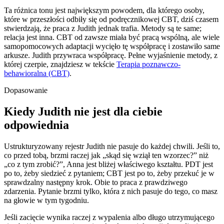
Ta różnica tonu jest największym powodem, dla którego osoby,
które w przeszłości odbiły się od podręcznikowej CBT, dziś czasem
stwierdzają, że praca z Judith jednak trafia. Metody są te same;
relacja jest inna. CBT od zawsze miała być pracą wspólną, ale wiele
samopomocowych adaptacji wycięło tę współpracę i zostawiło same
arkusze. Judith przywraca współpracę. Pełne wyjaśnienie metody, z
której czerpie, znajdziesz w tekście
Terapia poznawczo-
behawioralna (CBT)
.
Dopasowanie
Kiedy Judith nie jest dla ciebie
odpowiednia
Ustrukturyzowany rejestr Judith nie pasuje do każdej chwili. Jeśli to,
co przed tobą, brzmi raczej jak „skąd się wziął ten wzorzec?” niż
„co z tym zrobić?”, Anna jest bliżej właściwego kształtu. PDT jest
po to, żeby siedzieć z pytaniem; CBT jest po to, żeby przekuć je w
sprawdzalny następny krok. Obie to praca z prawdziwego
zdarzenia. Pytanie brzmi tylko, która z nich pasuje do tego, co masz
na głowie w tym tygodniu.
Jeśli zacięcie wynika raczej z wypalenia albo długo utrzymującego