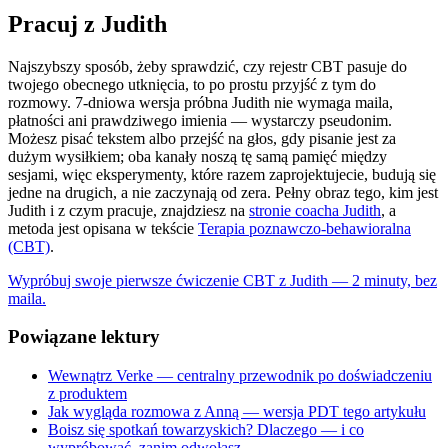
Pracuj z Judith
Najszybszy sposób, żeby sprawdzić, czy rejestr CBT pasuje do
twojego obecnego utknięcia, to po prostu przyjść z tym do
rozmowy. 7-dniowa wersja próbna Judith nie wymaga maila,
płatności ani prawdziwego imienia — wystarczy pseudonim.
Możesz pisać tekstem albo przejść na głos, gdy pisanie jest za
dużym wysiłkiem; oba kanały noszą tę samą pamięć między
sesjami, więc eksperymenty, które razem zaprojektujecie, budują się
jedne na drugich, a nie zaczynają od zera. Pełny obraz tego, kim jest
Judith i z czym pracuje, znajdziesz na
stronie coacha Judith
, a
metoda jest opisana w tekście
Terapia poznawczo-behawioralna
(CBT)
.
Wypróbuj swoje pierwsze ćwiczenie CBT z Judith — 2 minuty, bez
maila.
Powiązane lektury
Wewnątrz Verke — centralny przewodnik po doświadczeniu
z produktem
Jak wygląda rozmowa z Anną — wersja PDT tego artykułu
Boisz się spotkań towarzyskich? Dlaczego — i co
wypróbować, zanim odwołasz