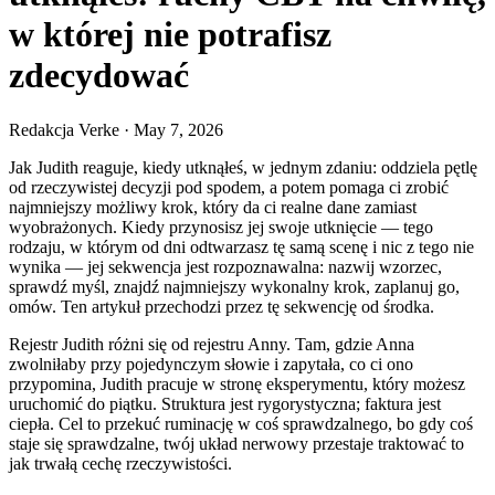
w której nie potrafisz
zdecydować
Redakcja Verke
·
May 7, 2026
Jak Judith reaguje, kiedy utknąłeś, w jednym zdaniu: oddziela pętlę
od rzeczywistej decyzji pod spodem, a potem pomaga ci zrobić
najmniejszy możliwy krok, który da ci realne dane zamiast
wyobrażonych. Kiedy przynosisz jej swoje utknięcie — tego
rodzaju, w którym od dni odtwarzasz tę samą scenę i nic z tego nie
wynika — jej sekwencja jest rozpoznawalna: nazwij wzorzec,
sprawdź myśl, znajdź najmniejszy wykonalny krok, zaplanuj go,
omów. Ten artykuł przechodzi przez tę sekwencję od środka.
Rejestr Judith różni się od rejestru Anny. Tam, gdzie Anna
zwolniłaby przy pojedynczym słowie i zapytała, co ci ono
przypomina, Judith pracuje w stronę eksperymentu, który możesz
uruchomić do piątku. Struktura jest rygorystyczna; faktura jest
ciepła. Cel to przekuć ruminację w coś sprawdzalnego, bo gdy coś
staje się sprawdzalne, twój układ nerwowy przestaje traktować to
jak trwałą cechę rzeczywistości.