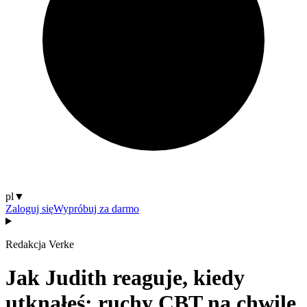
pl
▼
Zaloguj się
Wypróbuj za darmo
Redakcja Verke
Jak Judith reaguje, kiedy
utknąłeś: ruchy CBT na chwilę,