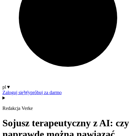
pl
▼
Zaloguj się
Wypróbuj za darmo
Redakcja Verke
Sojusz terapeutyczny z AI: czy
naprawdę można nawiązać