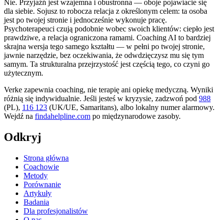
Nie. Przyjaźń jest wzajemna i obustronna — oboje pojawiacie się
dla siebie. Sojusz to robocza relacja z określonym celem: ta osoba
jest po twojej stronie i jednocześnie wykonuje pracę.
Psychoterapeuci czują podobnie wobec swoich klientów: ciepło jest
prawdziwe, a relacja ograniczona ramami. Coaching AI to bardziej
skrajna wersja tego samego kształtu — w pełni po twojej stronie,
jawnie narzędzie, bez oczekiwania, że odwdzięczysz mu się tym
samym. Ta strukturalna przejrzystość jest częścią tego, co czyni go
użytecznym.
Verke zapewnia coaching, nie terapię ani opiekę medyczną. Wyniki
różnią się indywidualnie. Jeśli jesteś w kryzysie, zadzwoń pod
988
(PL),
116 123
(UK/UE, Samaritans),
albo lokalny numer alarmowy.
Wejdź na
findahelpline.com
po międzynarodowe zasoby.
Odkryj
Strona główna
Coachowie
Metody
Porównanie
Artykuły
Badania
Dla profesjonalistów
O nas