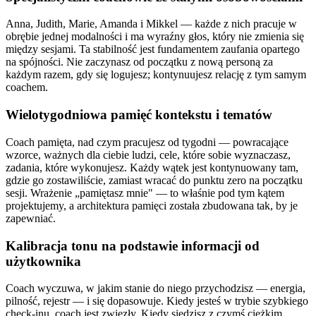
Anna, Judith, Marie, Amanda i Mikkel — każde z nich pracuje w
obrębie jednej modalności i ma wyraźny głos, który nie zmienia się
między sesjami. Ta stabilność jest fundamentem zaufania opartego
na spójności. Nie zaczynasz od początku z nową personą za
każdym razem, gdy się logujesz; kontynuujesz relację z tym samym
coachem.
Wielotygodniowa pamięć kontekstu i tematów
Coach pamięta, nad czym pracujesz od tygodni — powracające
wzorce, ważnych dla ciebie ludzi, cele, które sobie wyznaczasz,
zadania, które wykonujesz. Każdy wątek jest kontynuowany tam,
gdzie go zostawiliście, zamiast wracać do punktu zero na początku
sesji. Wrażenie „pamiętasz mnie" — to właśnie pod tym kątem
projektujemy, a architektura pamięci została zbudowana tak, by je
zapewniać.
Kalibracja tonu na podstawie informacji od
użytkownika
Coach wyczuwa, w jakim stanie do niego przychodzisz — energia,
pilność, rejestr — i się dopasowuje. Kiedy jesteś w trybie szybkiego
check-inu, coach jest zwięzły. Kiedy siedzisz z czymś ciężkim,