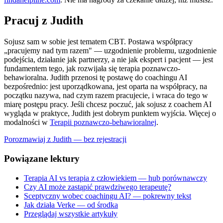
Pracuj z Judith
Sojusz sam w sobie jest tematem CBT. Postawa współpracy
„pracujemy nad tym razem" — uzgodnienie problemu, uzgodnienie
podejścia, działanie jak partnerzy, a nie jak ekspert i pacjent — jest
fundamentem tego, jak rozwijała się terapia poznawczo-
behawioralna. Judith przenosi tę postawę do coachingu AI
bezpośrednio: jest uporządkowana, jest oparta na współpracy, na
początku nazywa, nad czym razem pracujecie, i wraca do tego w
miarę postępu pracy. Jeśli chcesz poczuć, jak sojusz z coachem AI
wygląda w praktyce, Judith jest dobrym punktem wyjścia. Więcej o
modalności w
Terapii poznawczo-behawioralnej
.
Porozmawiaj z Judith — bez rejestracji
Powiązane lektury
Terapia AI vs terapia z człowiekiem — hub porównawczy
Czy AI może zastąpić prawdziwego terapeutę?
Sceptyczny wobec coachingu AI? — pokrewny tekst
Jak działa Verke — od środka
Przeglądaj wszystkie artykuły