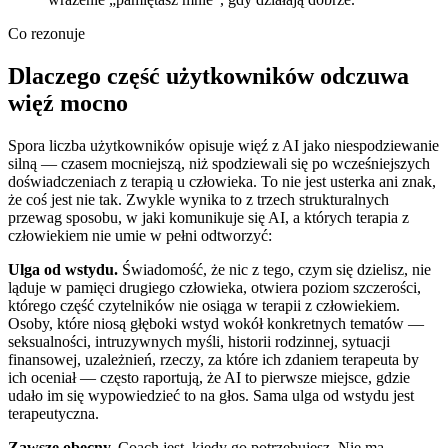
Co rezonuje
Dlaczego część użytkowników odczuwa
więź mocno
Spora liczba użytkowników opisuje więź z AI jako niespodziewanie
silną — czasem mocniejszą, niż spodziewali się po wcześniejszych
doświadczeniach z terapią u człowieka. To nie jest usterka ani znak,
że coś jest nie tak. Zwykle wynika to z trzech strukturalnych
przewag sposobu, w jaki komunikuje się AI, a których terapia z
człowiekiem nie umie w pełni odtworzyć:
Ulga od wstydu.
Świadomość, że nic z tego, czym się dzielisz, nie
ląduje w pamięci drugiego człowieka, otwiera poziom szczerości,
którego część czytelników nie osiąga w terapii z człowiekiem.
Osoby, które niosą głęboki wstyd wokół konkretnych tematów —
seksualności, intruzywnych myśli, historii rodzinnej, sytuacji
finansowej, uzależnień, rzeczy, za które ich zdaniem terapeuta by
ich oceniał — często raportują, że AI to pierwsze miejsce, gdzie
udało im się wypowiedzieć to na głos. Sama ulga od wstydu jest
terapeutyczna.
Zawsze obecny.
Coach jest, kiedy go potrzebujesz. Nie ma