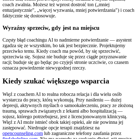
coach zwalnia. Możesz też wprost dostroić ton („mniej
entuzjastycznie", „więcej wyzwania, mniej potwierdzania") i coach
faktycznie się dostosowuje.
Wyraźny sprzeciw, gdy jest na miejscu
Częsty błąd coachingu AI to nadmierne potwierdzanie — asystent
zgadza się ze wszystkim, bo tak jest bezpiecznie. Projektujemy
przeciwko temu. Kiedy coach ma powód, by się sprzeciwić,
sprzeciwia się. Sojusz nie buduje się przez ciągłe przyznawanie
racji; buduje się go będąc po czyjejś stronie uczciwie, co czasem
oznacza powiedzenie niewygodnej rzeczy.
Kiedy szukać większego wsparcia
Więź z coachem AI to realna robocza relacja i dla wielu osób
wystarcza do pracy, którą wykonują. Przy nasileniu — dużej
depresji, aktywnych myślach o samookaleczeniu, pracy ze złożoną
traumą, sprawach związanych z lekami albo hospitalizacją —
sojusz, którego potrzebujesz, jest z licencjonowanym klinicystą.
Więź z AI może istnieć obok takiej opieki, ale nie powinna jej
zastępować. Niedrogie opcje terapii znajdziesz na
opencounseling.com
lub zagraniczne telefony zaufania przez
findahelpline.com
. Nie ma nagrody za czekanie dłużej, niż musisz.