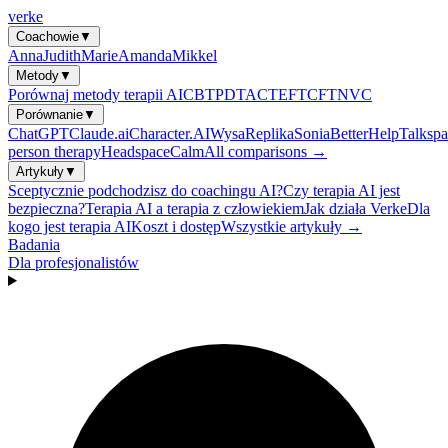
verke
Coachowie
▼
Anna
Judith
Marie
Amanda
Mikkel
Metody
▼
Porównaj metody terapii AI
CBT
PDT
ACT
EFT
CFT
NVC
Porównanie
▼
ChatGPT
Claude.ai
Character.AI
Wysa
Replika
Sonia
BetterHelp
Talkspa
person therapy
Headspace
Calm
All comparisons →
Artykuły
▼
Sceptycznie podchodzisz do coachingu AI?
Czy terapia AI jest
bezpieczna?
Terapia AI a terapia z człowiekiem
Jak działa Verke
Dla
kogo jest terapia AI
Koszt i dostęp
Wszystkie artykuły →
Badania
Dla profesjonalistów