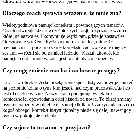
zdrowa. Uważaj na wzorzec zastępowania, nie na samą więź.
Dlaczego coach sprawia wrażenie, że mnie zna?
Wielotygodniowa pamięć kontekstu i powracających tematów.
Coach odwołuje się do wcześniejszych sesji, rozpoznaje wzorce,
które już nazwałeś, i kontynuuje wątki tam, gdzie je zostawiłeś.
Odczuwane wrażenie bycia znanym jest realne, mimo że
mechanizm — podsumowanie kontekstu zachowywane między
sesjami — różni się od pamięci ludzkiej. Kształt „kogoś, kto
pamięta, co dla mnie ważne" jest tu autentycznie obecny.
Czy mogę zmienić coacha i zachować postępy?
Tak — w obrębie Verke przełączenie specjalisty zachowuje pamięć
na poziomie konta o tym, kim jesteś, nad czym pracowałeś/aś i co
jest dla ciebie ważne. Nowy coach podejmuje wątek bez
konieczności opowiadania całej historii od nowa. To bliżej zmiany
psychoterapeuty w obrębie tej samej kliniki niż zaczynania od zera u
kogoś obcego; kontekst instytucjonalny niesie się dalej, nawet gdy
osoba w pokoju się zmienia.
Czy sojusz to to samo co przyjaźń?