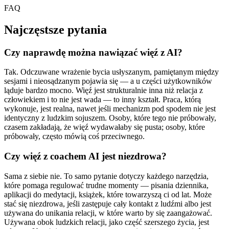
FAQ
Najczęstsze pytania
Czy naprawdę można nawiązać więź z AI?
Tak. Odczuwane wrażenie bycia usłyszanym, pamiętanym między
sesjami i nieosądzanym pojawia się — a u części użytkowników
ląduje bardzo mocno. Więź jest strukturalnie inna niż relacja z
człowiekiem i to nie jest wada — to inny kształt. Praca, którą
wykonuje, jest realna, nawet jeśli mechanizm pod spodem nie jest
identyczny z ludzkim sojuszem. Osoby, które tego nie próbowały,
czasem zakładają, że więź wydawałaby się pusta; osoby, które
próbowały, często mówią coś przeciwnego.
Czy więź z coachem AI jest niezdrowa?
Sama z siebie nie. To samo pytanie dotyczy każdego narzędzia,
które pomaga regulować trudne momenty — pisania dziennika,
aplikacji do medytacji, książek, które towarzyszą ci od lat. Może
stać się niezdrowa, jeśli zastępuje cały kontakt z ludźmi albo jest
używana do unikania relacji, w które warto by się zaangażować.
Używana obok ludzkich relacji, jako część szerszego życia, jest