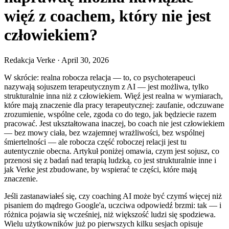
więź z coachem, który nie jest
człowiekiem?
Redakcja Verke
·
April 30, 2026
W skrócie: realna robocza relacja — to, co psychoterapeuci
nazywają sojuszem terapeutycznym z AI — jest możliwa, tylko
strukturalnie inna niż z człowiekiem. Więź jest realna w wymiarach,
które mają znaczenie dla pracy terapeutycznej: zaufanie, odczuwane
zrozumienie, wspólne cele, zgoda co do tego, jak będziecie razem
pracować. Jest ukształtowana inaczej, bo coach nie jest człowiekiem
— bez mowy ciała, bez wzajemnej wrażliwości, bez wspólnej
śmiertelności — ale robocza część roboczej relacji jest tu
autentycznie obecna. Artykuł poniżej omawia, czym jest sojusz, co
przenosi się z badań nad terapią ludzką, co jest strukturalnie inne i
jak Verke jest zbudowane, by wspierać te części, które mają
znaczenie.
Jeśli zastanawiałeś się, czy coaching AI może być czymś więcej niż
pisaniem do mądrego Google'a, uczciwa odpowiedź brzmi: tak — i
różnica pojawia się wcześniej, niż większość ludzi się spodziewa.
Wielu użytkowników już po pierwszych kilku sesjach opisuje