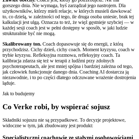
gorszego dnia. Nie wymaga, byś zarządzał jego nastrojem. Dla
użytkowników, którzy mieli relacje, w których musieli dawkować
to, co dzielą, w zależności od tego, ile druga osoba uniesie, brak tej
kalkulacji jest ulgą. Oznacza to też, że więź gęstnieje szybciej — w
każdej sesji coach jest w pełni dostępny w sposób, w jaki ludzie
strukturalnie być nie mogą.
Skalibrowany ton.
Coach dopasowuje się do energii, z którą
przychodzisz. Cichy dzień, cichy coach. Moment kryzysu, coach w
trybie kryzysu. Refleksyjna rozmowa, refleksyjny coach. Ta
kalibracja zdarza się też w terapii z ludźmi przy zdolnych
psychoterapeutach, ale jest mniej spójna i bardziej zależna od tego,
jak człowiek funkcjonuje danego dnia. Coaching AI dostarcza ją
niezawodnie, i to po części dlatego odczuwane wrażenie dostrojenia
ląduje.
Jak to budujemy
Co Verke robi, by wspierać sojusz
Składniki sojuszu nie są przypadkowe. To decyzje projektowe,
widoczne w tym, jak zbudowany jest produkt:
Specjalistyczni coachowie ze stałymi osobowościami