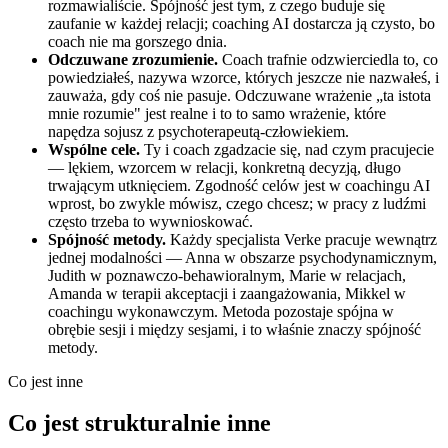
rozmawialiście. Spójność jest tym, z czego buduje się
zaufanie w każdej relacji; coaching AI dostarcza ją czysto, bo
coach nie ma gorszego dnia.
Odczuwane zrozumienie.
Coach trafnie odzwierciedla to, co
powiedziałeś, nazywa wzorce, których jeszcze nie nazwałeś, i
zauważa, gdy coś nie pasuje. Odczuwane wrażenie „ta istota
mnie rozumie" jest realne i to to samo wrażenie, które
napędza sojusz z psychoterapeutą-człowiekiem.
Wspólne cele.
Ty i coach zgadzacie się, nad czym pracujecie
— lękiem, wzorcem w relacji, konkretną decyzją, długo
trwającym utknięciem. Zgodność celów jest w coachingu AI
wprost, bo zwykle mówisz, czego chcesz; w pracy z ludźmi
często trzeba to wywnioskować.
Spójność metody.
Każdy specjalista Verke pracuje wewnątrz
jednej modalności — Anna w obszarze psychodynamicznym,
Judith w poznawczo-behawioralnym, Marie w relacjach,
Amanda w terapii akceptacji i zaangażowania, Mikkel w
coachingu wykonawczym. Metoda pozostaje spójna w
obrębie sesji i między sesjami, i to właśnie znaczy spójność
metody.
Co jest inne
Co jest strukturalnie inne