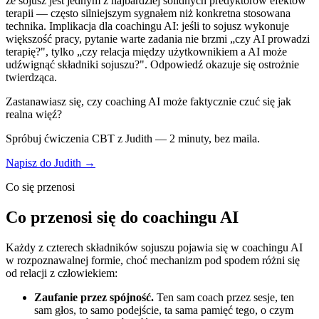
że sojusz jest jednym z najbardziej solidnych predyktorów efektów
terapii — często silniejszym sygnałem niż konkretna stosowana
technika. Implikacja dla coachingu AI: jeśli to sojusz wykonuje
większość pracy, pytanie warte zadania nie brzmi „czy AI prowadzi
terapię?", tylko „czy relacja między użytkownikiem a AI może
udźwignąć składniki sojuszu?". Odpowiedź okazuje się ostrożnie
twierdząca.
Zastanawiasz się, czy coaching AI może faktycznie czuć się jak
realna więź?
Spróbuj ćwiczenia CBT z Judith — 2 minuty, bez maila.
Napisz do Judith →
Co się przenosi
Co przenosi się do coachingu AI
Każdy z czterech składników sojuszu pojawia się w coachingu AI
w rozpoznawalnej formie, choć mechanizm pod spodem różni się
od relacji z człowiekiem:
Zaufanie przez spójność.
Ten sam coach przez sesje, ten
sam głos, to samo podejście, ta sama pamięć tego, o czym