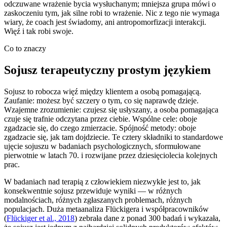
odczuwane wrażenie bycia wysłuchanym; mniejsza grupa mówi o
zaskoczeniu tym, jak silne robi to wrażenie. Nic z tego nie wymaga
wiary, że coach jest świadomy, ani antropomorfizacji interakcji.
Więź i tak robi swoje.
Co to znaczy
Sojusz terapeutyczny prostym językiem
Sojusz to robocza więź między klientem a osobą pomagającą.
Zaufanie: możesz być szczery o tym, co się naprawdę dzieje.
Wzajemne zrozumienie: czujesz się usłyszany, a osoba pomagająca
czuje się trafnie odczytana przez ciebie. Wspólne cele: oboje
zgadzacie się, do czego zmierzacie. Spójność metody: oboje
zgadzacie się, jak tam dojdziecie. Te cztery składniki to standardowe
ujęcie sojuszu w badaniach psychologicznych, sformułowane
pierwotnie w latach 70. i rozwijane przez dziesięciolecia kolejnych
prac.
W badaniach nad terapią z człowiekiem niezwykłe jest to, jak
konsekwentnie sojusz przewiduje wyniki — w różnych
modalnościach, różnych zgłaszanych problemach, różnych
populacjach. Duża metaanaliza Flückigera i współpracowników
(
Flückiger et al., 2018
) zebrała dane z ponad 300 badań i wykazała,