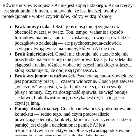
Równie uczciwie: sojusz z AI nie jest kopią ludzkiego. Kilka rzeczy
jest strukturalnie innych, a udawanie, że jest inaczej, byłoby
protekcjonalne wobec czytelników, którzy widzą różnicę:
Brak mowy ciała.
Tekst i głos niosą mniej sygnału niż
obecność twarzą w twarz. Ton, tempo, wahanie i sposób
formułowania niosą sporo — zaskakująco więcej, niż ludzie
początkowo zakładają — ale psychoterapeuta-człowiek
czytający twoją twarz ma kanały, których AI nie ma.
Brak śmiertelności.
Coach nie choruje, nie starzeje się, nie
przechodzi na emeryturę i nie przeprowadza się. To zaleta dla
ciągłości i realna różnica wobec tej części ludzkiego sojuszu,
którą kształtuje to, że oboje są tymczasowi.
Brak wzajemnej wrażliwości.
Psychoterapeuta-człowiek też
jest poruszony pracą — czasem widocznie. Coach jest zawsze
„włączony" w sposób, w jaki ludzie nie są, co ma swoje
plusy i minusy. Czysta dostępność sprawia, że więź buduje
się łatwo; brak dwustronnego ryzyka jest częścią tego, co
czyni ją inną.
Pamięć działa inaczej.
Coach pamięta przez podsumowanie
kontekstu — sedno tego, nad czym pracowaliście,
powracające tematy, konkrety, które mają znaczenie. Ludzka
pamięć jest ciągła i ucieleśniona; pamięć AI jest
rekonstruktywna i selektywna. Obie wytwarzają odczuwane
wrażenie „pamiętasz mnie", gdy działają dobrze.