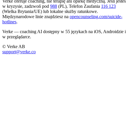
Verke oferuje coaching, nie terapię ani opiekę medyczną. Jeśli jesteś
w kryzysie, zadzwoń pod
988
(PL), Telefon Zaufania
116 123
(Wielka Brytania/UE) lub lokalne służby ratunkowe.
Międzynarodowe linie znajdziesz na
opencounseling.com/suicide-
hotlines
.
Verke — coaching AI dostępny w 55 językach na iOS, Androidzie i
w przeglądarce.
© Verke AB
support@verke.co