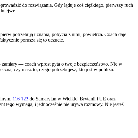
doprowadzić do rozwiązania. Gdy ląduje coś ciężkiego, pierwszy ruch
dniejsze.
jpierw potrzebują uznania, pobycia z nimi, powietrza. Coach daje
ktycznie porusza się to uczucie.
ub zamiary — coach wprost pyta o twoje bezpieczeństwo. Nie w
eczna, czy masz to, czego potrzebujesz, kto jest w pobliżu.
alnym,
116 123
do Samarytan w Wielkiej Brytanii i UE oraz
 tego wymaga, i jednocześnie nie urywa rozmowy. Nie jesteś