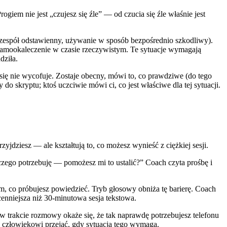
iem nie jest „czujesz się źle” — od czucia się źle właśnie jest
zespół odstawienny, używanie w sposób bezpośrednio szkodliwy).
 Samookaleczenie w czasie rzeczywistym. Te sytuacje wymagają
dziła.
 się nie wycofuje. Zostaje obecny, mówi to, co prawdziwe (do tego
 do skryptu; ktoś uczciwie mówi ci, co jest właściwe dla tej sytuacji.
dziesz — ale kształtują to, co możesz wynieść z ciężkiej sesji.
zego potrzebuję — pomożesz mi to ustalić?” Coach czyta prośbę i
tym, co próbujesz powiedzieć. Tryb głosowy obniża tę barierę. Coach
enniejsza niż 30-minutowa sesja tekstowa.
i w trakcie rozmowy okaże się, że tak naprawdę potrzebujesz telefonu
l człowiekowi przejąć, gdy sytuacja tego wymaga.