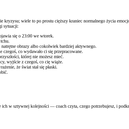
e kryzysu; wiele to po prostu cięższy kraniec normalnego życia emoc
 sytuacji:
ojawia się o 23:00 we wtorek.
 tchu.
, natrętne obrazy albo cokolwiek bardziej aktywnego.
e czegoś, co wydawało ci się przepracowane.
przyszłości, której nie możesz mieć.
cy, wyjście z czegoś, co cię wiąże.
żenie, że świat stał się płaski.
obić.
 w sztywnej kolejności — coach czyta, czego potrzebujesz, i podkreśla