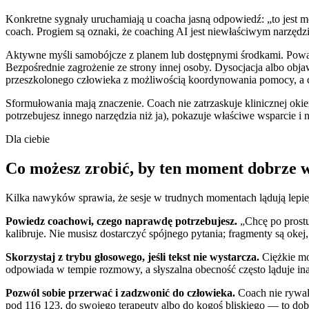
Konkretne sygnały uruchamiają u coacha jasną odpowiedź: „to jest mom
coach. Progiem są oznaki, że coaching AI jest niewłaściwym narzędzie
Aktywne myśli samobójcze z planem lub dostępnymi środkami. Poważ
Bezpośrednie zagrożenie ze strony innej osoby. Dysocjacja albo ob
przeszkolonego człowieka z możliwością koordynowania pomocy, a co
Sformułowania mają znaczenie. Coach nie zatrzaskuje klinicznej okie
potrzebujesz innego narzędzia niż ja), pokazuje właściwe wsparcie i n
Dla ciebie
Co możesz zrobić, by ten moment dobrze 
Kilka nawyków sprawia, że sesje w trudnych momentach lądują lepiej.
Powiedz coachowi, czego naprawdę potrzebujesz.
„Chcę po prostu
kalibruje. Nie musisz dostarczyć spójnego pytania; fragmenty są okej
Skorzystaj z trybu głosowego, jeśli tekst nie wystarcza.
Ciężkie mom
odpowiada w tempie rozmowy, a słyszalna obecność często ląduje in
Pozwól sobie przerwać i zadzwonić do człowieka.
Coach nie rywali
pod 116 123, do swojego terapeuty albo do kogoś bliskiego — to dob