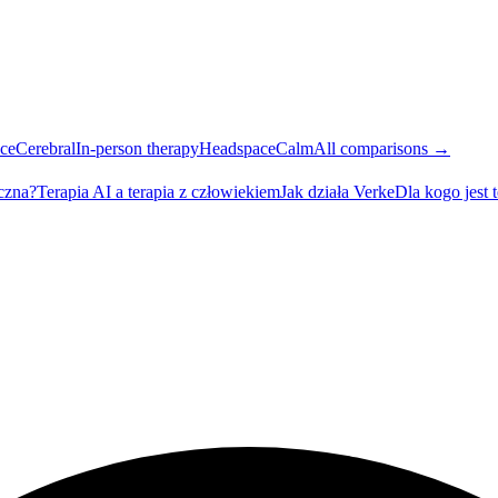
ce
Cerebral
In-person therapy
Headspace
Calm
All comparisons →
eczna?
Terapia AI a terapia z człowiekiem
Jak działa Verke
Dla kogo jest 