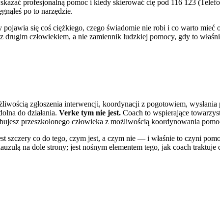
 wskazać profesjonalną pomoc i kiedy skierować cię pod 116 123 (Tele
ęgnąłeś po to narzędzie.
dy pojawia się coś ciężkiego, czego świadomie nie robi i co warto mie
z drugim człowiekiem, a nie zamiennik ludzkiej pomocy, gdy to właśn
liwością zgłoszenia interwencji, koordynacji z pogotowiem, wysłania p
dolna do działania.
Verke tym nie jest.
Coach to wspierające towarzyst
rzebujesz przeszkolonego człowieka z możliwością koordynowania pomo
est szczery co do tego, czym jest, a czym nie — i właśnie to czyni pom
uzulą na dole strony; jest nośnym elementem tego, jak coach traktuje