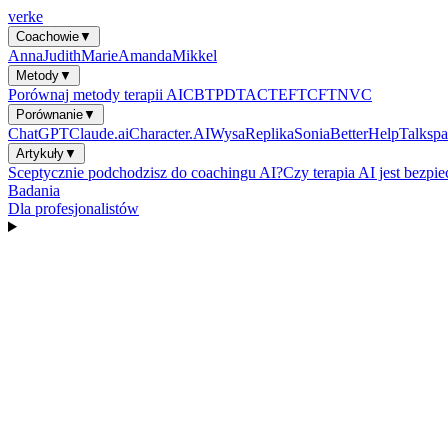
verke
Coachowie
▼
Anna
Judith
Marie
Amanda
Mikkel
Metody
▼
Porównaj metody terapii AI
CBT
PDT
ACT
EFT
CFT
NVC
Porównanie
▼
ChatGPT
Claude.ai
Character.AI
Wysa
Replika
Sonia
BetterHelp
Talkspa
Artykuły
▼
Sceptycznie podchodzisz do coachingu AI?
Czy terapia AI jest bezpi
Badania
Dla profesjonalistów