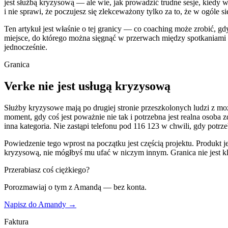
jest służbą kryzysową — ale wie, jak prowadzić trudne sesje, kiedy
i nie sprawi, że poczujesz się zlekceważony tylko za to, że w ogóle si
Ten artykuł jest właśnie o tej granicy — co coaching może zrobić, g
miejsce, do którego można sięgnąć w przerwach między spotkaniami 
jednocześnie.
Granica
Verke nie jest usługą kryzysową
Służby kryzysowe mają po drugiej stronie przeszkolonych ludzi z moż
moment, gdy coś jest poważnie nie tak i potrzebna jest realna osoba z
inna kategoria. Nie zastąpi telefonu pod 116 123 w chwili, gdy pot
Powiedzenie tego wprost na początku jest częścią projektu. Produkt j
kryzysową, nie mógłbyś mu ufać w niczym innym. Granica nie jest kla
Przerabiasz coś ciężkiego?
Porozmawiaj o tym z Amandą — bez konta.
Napisz do Amandy →
Faktura