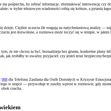
 Nie ma pośpiechu, by zebrać informacje, sformułować interwencję czy 
alnie; w trybie tekstowym wiadomości robią się krótsze, a pytania łago
się dzieje. Ciężkie uczucia źle reagują na natychmiastową analizę — na
czuciu jest dozwolone, a rozmowa może toczyć się w tempie, w jakim fa
tym, że nie chcesz tu być, beznadzieja bez gruntu, konkretne plany l
ak, jak zrobiłby to uważny przyjaciel: czy jesteś teraz bezpieczny/bezpi
:
988
dla Telefonu Zaufania dla Osób Dorosłych w Kryzysie Emocjon
ego w stopce — przywołuje te zasoby wprost w rozmowie, gdy moment
a obok coacha.
owiekiem