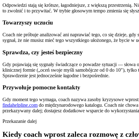
Odpowiedzi stają się krótsze, łagodniejsze, z większą przestrzenią.
to zwolnić i to przywitać. W trybie głosowym tempo zmienia się słysz
Towarzyszy uczuciu
Coach nie próbuje analizować ani naprawiać tego, co się dzieje, gdy 
sygnał, że nie musisz mieć tego wszystkiego ułożonego, że bycie w u
Sprawdza, czy jesteś bezpieczny
Gdy pojawiają się sygnały świadczące o powadze sytuacji — słowa o 
klinicznej formie („oceń swoje myśli samobójcze od 0 do 10"), tylko t
Sprawdzenie jest jednocześnie łagodne i bezpośrednie.
Przywołuje pomocne kontakty
Gdy moment tego wymaga, coach nazywa zasoby kryzysowe wprost
findahelpline.com
do międzynarodowego katalogu. Coach nie chowa t
przekazywany dalej; dostajesz dodatkowe wsparcie do wykorzystani
Przekazanie dalej
Kiedy coach wprost zaleca rozmowę z czł