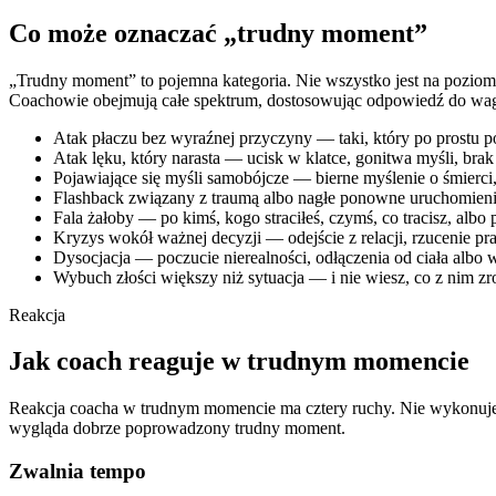
Co może oznaczać „trudny moment”
„Trudny moment” to pojemna kategoria. Nie wszystko jest na poziomi
Coachowie obejmują całe spektrum, dostosowując odpowiedź do wagi
Atak płaczu bez wyraźnej przyczyny — taki, który po prostu p
Atak lęku, który narasta — ucisk w klatce, gonitwa myśli, brak
Pojawiające się myśli samobójcze — bierne myślenie o śmierci
Flashback związany z traumą albo nagłe ponowne uruchomieni
Fala żałoby — po kimś, kogo straciłeś, czymś, co tracisz, albo 
Kryzys wokół ważnej decyzji — odejście z relacji, rzucenie pra
Dysocjacja — poczucie nierealności, odłączenia od ciała albo wra
Wybuch złości większy niż sytuacja — i nie wiesz, co z nim zr
Reakcja
Jak coach reaguje w trudnym momencie
Reakcja coacha w trudnym momencie ma cztery ruchy. Nie wykonuje ich
wygląda dobrze poprowadzony trudny moment.
Zwalnia tempo