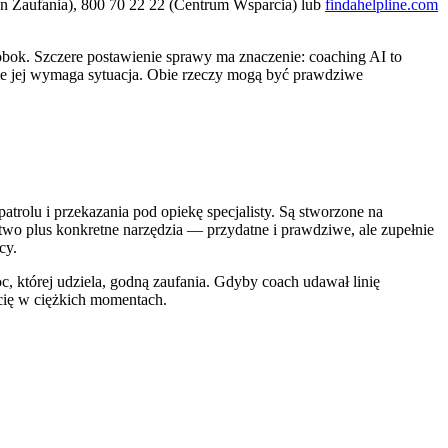
fon Zaufania), 800 70 22 22 (Centrum Wsparcia) lub
findahelpline.com
ć obok. Szczere postawienie sprawy ma znaczenie: coaching AI to
ie jej wymaga sytuacja. Obie rzeczy mogą być prawdziwe
atrolu i przekazania pod opiekę specjalisty. Są stworzone na
wo plus konkretne narzędzia — przydatne i prawdziwe, ale zupełnie
cy.
oc, której udziela, godną zaufania. Gdyby coach udawał linię
 cię w ciężkich momentach.