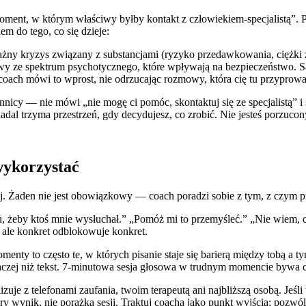
ent, w którym właściwy byłby kontakt z człowiekiem-specjalistą”. Prog
m do tego, co się dzieje:
ny kryzys związany z substancjami (ryzyko przedawkowania, ciężki 
jawy ze spektrum psychotycznego, które wpływają na bezpieczeństwo.
ach mówi to wprost, nie odrzucając rozmowy, która cię tu przyprowa
nnicy — nie mówi „nie mogę ci pomóc, skontaktuj się ze specjalistą” i
adal trzyma przestrzeń, gdy decydujesz, co zrobić. Nie jesteś porzucony
wykorzystać
 Żaden nie jest obowiązkowy — coach poradzi sobie z tym, z czym przyj
, żeby ktoś mnie wysłuchał.” „Pomóż mi to przemyśleć.” „Nie wiem, c
, ale konkret odblokowuje konkret.
enty to często te, w których pisanie staje się barierą między tobą a 
aczej niż tekst. 7-minutowa sesja głosowa w trudnym momencie bywa c
zuje z telefonami zaufania, twoim terapeutą ani najbliższą osobą. Jeśl
ry wynik, nie porażka sesji. Traktuj coacha jako punkt wyjścia; pozwó