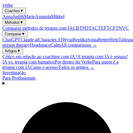
verke
Coaches
▼
Anna
Judith
Marie
Amanda
Mikkel
Métodos
▼
Comparar métodos de terapia com IA
CBT
PDT
ACT
EFT
CFT
NVC
Comparar
▼
ChatGPT
Claude.ai
Character.AI
Wysa
Replika
Sonia
BetterHelp
Talkspa
person therapy
Headspace
Calm
All comparisons →
Artigos
▼
Cético em relação ao coaching com IA?
A terapia com IA é segura?
IA vs. terapia com humanos
Por dentro da Verke
Para quem é a
terapia com IA
Custo e acesso
Todos os artigos →
Investigação
Para Profissionais