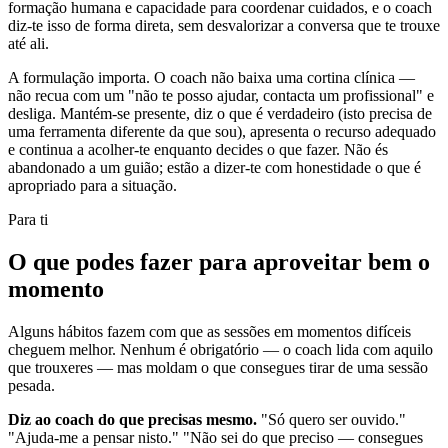
formação humana e capacidade para coordenar cuidados, e o coach
diz-te isso de forma direta, sem desvalorizar a conversa que te trouxe
até ali.
A formulação importa. O coach não baixa uma cortina clínica —
não recua com um "não te posso ajudar, contacta um profissional" e
desliga. Mantém-se presente, diz o que é verdadeiro (isto precisa de
uma ferramenta diferente da que sou), apresenta o recurso adequado
e continua a acolher-te enquanto decides o que fazer. Não és
abandonado a um guião; estão a dizer-te com honestidade o que é
apropriado para a situação.
Para ti
O que podes fazer para aproveitar bem o
momento
Alguns hábitos fazem com que as sessões em momentos difíceis
cheguem melhor. Nenhum é obrigatório — o coach lida com aquilo
que trouxeres — mas moldam o que consegues tirar de uma sessão
pesada.
Diz ao coach do que precisas mesmo.
"Só quero ser ouvido."
"Ajuda-me a pensar nisto." "Não sei do que preciso — consegues