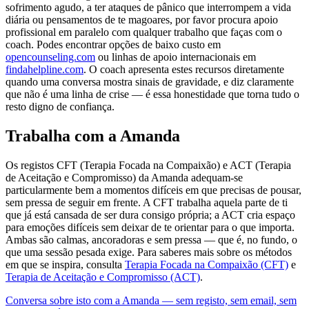
sofrimento agudo, a ter ataques de pânico que interrompem a vida
diária ou pensamentos de te magoares, por favor procura apoio
profissional em paralelo com qualquer trabalho que faças com o
coach. Podes encontrar opções de baixo custo em
opencounseling.com
ou linhas de apoio internacionais em
findahelpline.com
. O coach apresenta estes recursos diretamente
quando uma conversa mostra sinais de gravidade, e diz claramente
que não é uma linha de crise — é essa honestidade que torna tudo o
resto digno de confiança.
Trabalha com a Amanda
Os registos CFT (Terapia Focada na Compaixão) e ACT (Terapia
de Aceitação e Compromisso) da Amanda adequam-se
particularmente bem a momentos difíceis em que precisas de pousar,
sem pressa de seguir em frente. A CFT trabalha aquela parte de ti
que já está cansada de ser dura consigo própria; a ACT cria espaço
para emoções difíceis sem deixar de te orientar para o que importa.
Ambas são calmas, ancoradoras e sem pressa — que é, no fundo, o
que uma sessão pesada exige. Para saberes mais sobre os métodos
em que se inspira, consulta
Terapia Focada na Compaixão (CFT)
e
Terapia de Aceitação e Compromisso (ACT)
.
Conversa sobre isto com a Amanda — sem registo, sem email, sem