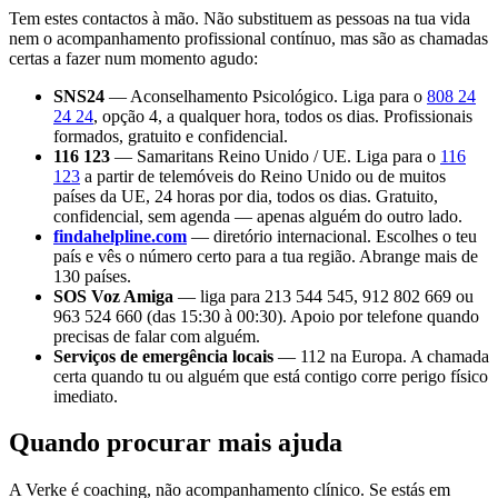
Tem estes contactos à mão. Não substituem as pessoas na tua vida
nem o acompanhamento profissional contínuo, mas são as chamadas
certas a fazer num momento agudo:
SNS24
— Aconselhamento Psicológico. Liga para o
808 24
24 24
, opção 4, a qualquer hora, todos os dias. Profissionais
formados, gratuito e confidencial.
116 123
— Samaritans Reino Unido / UE. Liga para o
116
123
a partir de telemóveis do Reino Unido ou de muitos
países da UE, 24 horas por dia, todos os dias. Gratuito,
confidencial, sem agenda — apenas alguém do outro lado.
findahelpline.com
— diretório internacional. Escolhes o teu
país e vês o número certo para a tua região. Abrange mais de
130 países.
SOS Voz Amiga
— liga para 213 544 545, 912 802 669 ou
963 524 660 (das 15:30 à 00:30). Apoio por telefone quando
precisas de falar com alguém.
Serviços de emergência locais
— 112 na Europa. A chamada
certa quando tu ou alguém que está contigo corre perigo físico
imediato.
Quando procurar mais ajuda
A Verke é coaching, não acompanhamento clínico. Se estás em