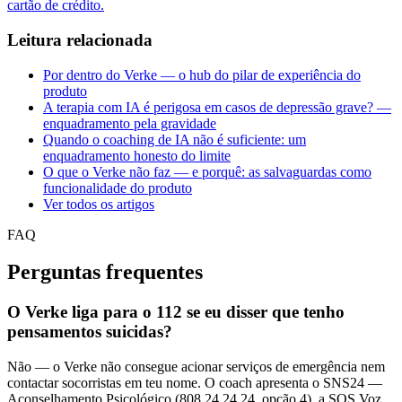
cartão de crédito.
Leitura relacionada
Por dentro do Verke — o hub do pilar de experiência do
produto
A terapia com IA é perigosa em casos de depressão grave? —
enquadramento pela gravidade
Quando o coaching de IA não é suficiente: um
enquadramento honesto do limite
O que o Verke não faz — e porquê: as salvaguardas como
funcionalidade do produto
Ver todos os artigos
FAQ
Perguntas frequentes
O Verke liga para o 112 se eu disser que tenho
pensamentos suicidas?
Não — o Verke não consegue acionar serviços de emergência nem
contactar socorristas em teu nome. O coach apresenta o SNS24 —
Aconselhamento Psicológico (808 24 24 24, opção 4), a SOS Voz