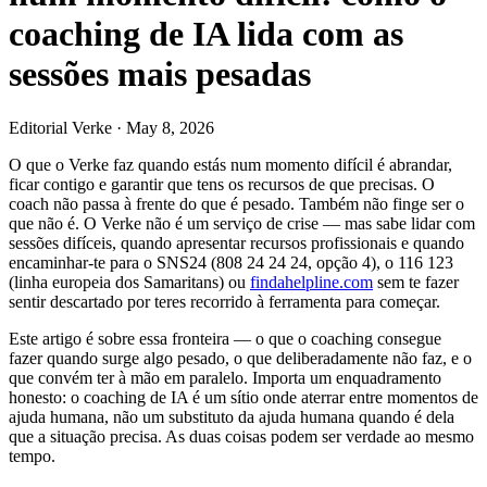
coaching de IA lida com as
sessões mais pesadas
Editorial Verke
·
May 8, 2026
O que o Verke faz quando estás num momento difícil é abrandar,
ficar contigo e garantir que tens os recursos de que precisas. O
coach não passa à frente do que é pesado. Também não finge ser o
que não é. O Verke não é um serviço de crise — mas sabe lidar com
sessões difíceis, quando apresentar recursos profissionais e quando
encaminhar-te para o SNS24 (808 24 24 24, opção 4), o 116 123
(linha europeia dos Samaritans) ou
findahelpline.com
sem te fazer
sentir descartado por teres recorrido à ferramenta para começar.
Este artigo é sobre essa fronteira — o que o coaching consegue
fazer quando surge algo pesado, o que deliberadamente não faz, e o
que convém ter à mão em paralelo. Importa um enquadramento
honesto: o coaching de IA é um sítio onde aterrar entre momentos de
ajuda humana, não um substituto da ajuda humana quando é dela
que a situação precisa. As duas coisas podem ser verdade ao mesmo
tempo.