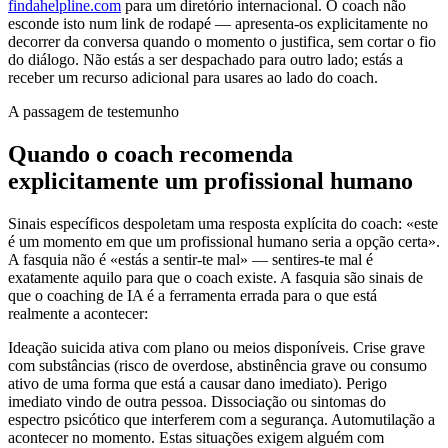
findahelpline.com
para um diretório internacional. O coach não
esconde isto num link de rodapé — apresenta-os explicitamente no
decorrer da conversa quando o momento o justifica, sem cortar o fio
do diálogo. Não estás a ser despachado para outro lado; estás a
receber um recurso adicional para usares ao lado do coach.
A passagem de testemunho
Quando o coach recomenda
explicitamente um profissional humano
Sinais específicos despoletam uma resposta explícita do coach: «este
é um momento em que um profissional humano seria a opção certa».
A fasquia não é «estás a sentir-te mal» — sentires-te mal é
exatamente aquilo para que o coach existe. A fasquia são sinais de
que o coaching de IA é a ferramenta errada para o que está
realmente a acontecer:
Ideação suicida ativa com plano ou meios disponíveis. Crise grave
com substâncias (risco de overdose, abstinência grave ou consumo
ativo de uma forma que está a causar dano imediato). Perigo
imediato vindo de outra pessoa. Dissociação ou sintomas do
espectro psicótico que interferem com a segurança. Automutilação a
acontecer no momento. Estas situações exigem alguém com