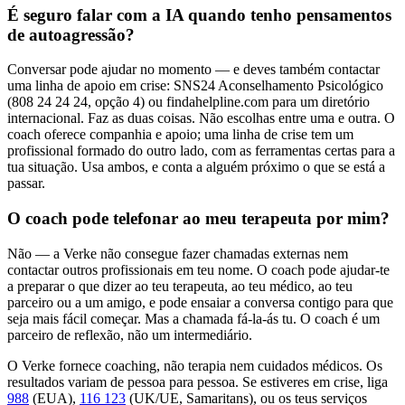
É seguro falar com a IA quando tenho pensamentos
de autoagressão?
Conversar pode ajudar no momento — e deves também contactar
uma linha de apoio em crise: SNS24 Aconselhamento Psicológico
(808 24 24 24, opção 4) ou findahelpline.com para um diretório
internacional. Faz as duas coisas. Não escolhas entre uma e outra. O
coach oferece companhia e apoio; uma linha de crise tem um
profissional formado do outro lado, com as ferramentas certas para a
tua situação. Usa ambos, e conta a alguém próximo o que se está a
passar.
O coach pode telefonar ao meu terapeuta por mim?
Não — a Verke não consegue fazer chamadas externas nem
contactar outros profissionais em teu nome. O coach pode ajudar-te
a preparar o que dizer ao teu terapeuta, ao teu médico, ao teu
parceiro ou a um amigo, e pode ensaiar a conversa contigo para que
seja mais fácil começar. Mas a chamada fá-la-ás tu. O coach é um
parceiro de reflexão, não um intermediário.
O Verke fornece coaching, não terapia nem cuidados médicos. Os
resultados variam de pessoa para pessoa. Se estiveres em crise, liga
988
(EUA),
116 123
(UK/UE, Samaritans),
ou os teus serviços