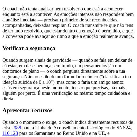
O coach não tenta analisar nem resolver o que está a acontecer
enquanto está a acontecer. As emoções intensas não respondem bem
a análise imediata — precisam primeiro de ser reconhecidas,
acompanhadas, deixadas respirar. O coach transmite-te que não tens
de ter tudo resolvido, que estar dentro da emoção é permitido, e que
a conversa pode avançar ao ritmo a que a emoção realmente avança.
Verificar a segurança
Quando surgem sinais de gravidade — quando se fala em deixar de
cá estar, em desesperança sem fundo, em pensamentos já com
contornos de plano — o coach pergunta diretamente sobre a tua
segurança. Não ao estilo de um formulário clínico ("classifica a tua
ideação suicida de 0 a 10"), mas como o faria um amigo atento:
estás em segurança neste momento, tens o que precisas, há mais
alguém por perto. É uma verificação ao mesmo tempo cuidadosa e
direta.
Apresentar recursos
Quando o momento o exige, o coach indica diretamente recursos de
crise:
988
para a Linha de Aconselhamento Psicológico do SNS24,
116 123
para os Samaritans no Reino Unido e na UE, e