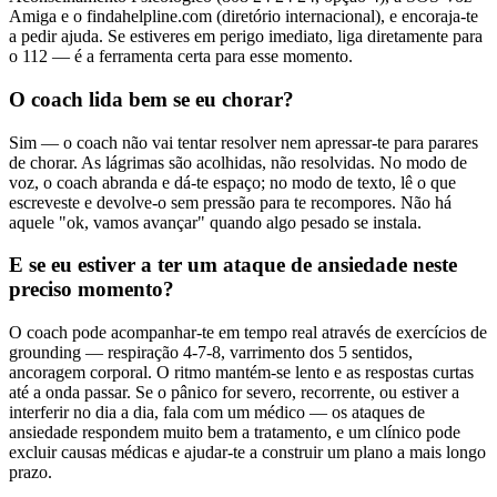
Amiga e o findahelpline.com (diretório internacional), e encoraja-te
a pedir ajuda. Se estiveres em perigo imediato, liga diretamente para
o 112 — é a ferramenta certa para esse momento.
O coach lida bem se eu chorar?
Sim — o coach não vai tentar resolver nem apressar-te para parares
de chorar. As lágrimas são acolhidas, não resolvidas. No modo de
voz, o coach abranda e dá-te espaço; no modo de texto, lê o que
escreveste e devolve-o sem pressão para te recompores. Não há
aquele "ok, vamos avançar" quando algo pesado se instala.
E se eu estiver a ter um ataque de ansiedade neste
preciso momento?
O coach pode acompanhar-te em tempo real através de exercícios de
grounding — respiração 4-7-8, varrimento dos 5 sentidos,
ancoragem corporal. O ritmo mantém-se lento e as respostas curtas
até a onda passar. Se o pânico for severo, recorrente, ou estiver a
interferir no dia a dia, fala com um médico — os ataques de
ansiedade respondem muito bem a tratamento, e um clínico pode
excluir causas médicas e ajudar-te a construir um plano a mais longo
prazo.