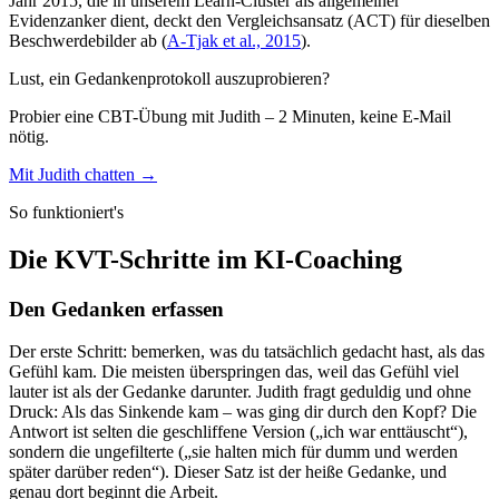
Jahr 2015, die in unserem Learn-Cluster als allgemeiner
Evidenzanker dient, deckt den Vergleichsansatz (ACT) für dieselben
Beschwerdebilder ab
(
A-Tjak et al., 2015
)
.
Lust, ein Gedankenprotokoll auszuprobieren?
Probier eine CBT-Übung mit Judith – 2 Minuten, keine E-Mail
nötig.
Mit Judith chatten →
So funktioniert's
Die KVT-Schritte im KI-Coaching
Den Gedanken erfassen
Der erste Schritt: bemerken, was du tatsächlich gedacht hast, als das
Gefühl kam. Die meisten überspringen das, weil das Gefühl viel
lauter ist als der Gedanke darunter. Judith fragt geduldig und ohne
Druck: Als das Sinkende kam – was ging dir durch den Kopf? Die
Antwort ist selten die geschliffene Version („ich war enttäuscht“),
sondern die ungefilterte („sie halten mich für dumm und werden
später darüber reden“). Dieser Satz ist der heiße Gedanke, und
genau dort beginnt die Arbeit.