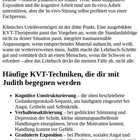
Exposition und die kognitive Arbeit rund um In-vivo-Arbeit
unterstützen, aber die In-vivo-Sitzung selbst profitiert von einer
Fachperson.
Klinisches Urteilsvermögen ist der dritte Punkt. Eine ausgebildete
KVT-Therapeutin passt das Vorgehen an, wenn die Standardabfolge
nicht zu deiner Situation passt, integriert traumasensible
Anpassungen, wenn entsprechendes Material auftaucht, und weiß,
wann sie weiterverweisen muss. Judith macht die Lehrbuch-Schritte
gut und vermittelt dich an einen Menschen, wenn die Schwere es
erfordert – aber das Lehrbuch deckt die meisten Fälle ab, nicht alle.
Häufige KVT-Techniken, die dir mit
Judith begegnen werden
Kognitive Umstrukturierung
– die oben beschriebene
Gedankenprotokoll-Sequenz, am häufigsten eingesetzt bei
Angst, Grübeln und Selbstkritik.
Verhaltensaktivierung
– bei gedrückter Stimmung und
Depression der Schritt, kleine stimmungsaufhellende
Handlungen einzuplanen, bevor die Motivation kommt.
Handlung kommt vor Gefühl.
Graduierte Exposition
– bei Phobien, sozialer Angst und