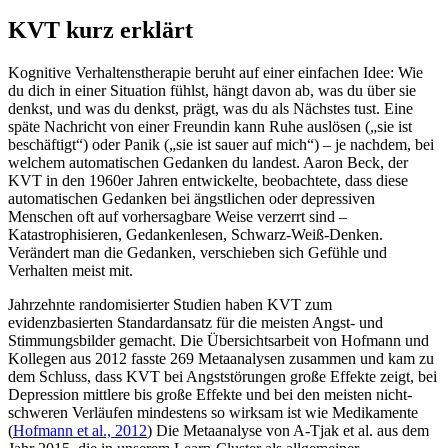
KVT kurz erklärt
Kognitive Verhaltenstherapie beruht auf einer einfachen Idee: Wie
du dich in einer Situation fühlst, hängt davon ab, was du über sie
denkst, und was du denkst, prägt, was du als Nächstes tust. Eine
späte Nachricht von einer Freundin kann Ruhe auslösen („sie ist
beschäftigt“) oder Panik („sie ist sauer auf mich“) – je nachdem, bei
welchem automatischen Gedanken du landest. Aaron Beck, der
KVT in den 1960er Jahren entwickelte, beobachtete, dass diese
automatischen Gedanken bei ängstlichen oder depressiven
Menschen oft auf vorhersagbare Weise verzerrt sind –
Katastrophisieren, Gedankenlesen, Schwarz-Weiß-Denken.
Verändert man die Gedanken, verschieben sich Gefühle und
Verhalten meist mit.
Jahrzehnte randomisierter Studien haben KVT zum
evidenzbasierten Standardansatz für die meisten Angst- und
Stimmungsbilder gemacht. Die Übersichtsarbeit von Hofmann und
Kollegen aus 2012 fasste 269 Metaanalysen zusammen und kam zu
dem Schluss, dass KVT bei Angststörungen große Effekte zeigt, bei
Depression mittlere bis große Effekte und bei den meisten nicht-
schweren Verläufen mindestens so wirksam ist wie Medikamente
(
Hofmann et al., 2012
)
Die Metaanalyse von A-Tjak et al. aus dem