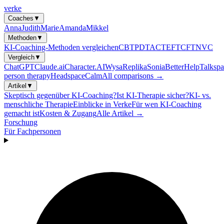
verke
Coaches
▼
Anna
Judith
Marie
Amanda
Mikkel
Methoden
▼
KI-Coaching-Methoden vergleichen
CBT
PDT
ACT
EFT
CFT
NVC
Vergleich
▼
ChatGPT
Claude.ai
Character.AI
Wysa
Replika
Sonia
BetterHelp
Talkspa
person therapy
Headspace
Calm
All comparisons →
Artikel
▼
Skeptisch gegenüber KI-Coaching?
Ist KI-Therapie sicher?
KI- vs.
menschliche Therapie
Einblicke in Verke
Für wen KI-Coaching
gemacht ist
Kosten & Zugang
Alle Artikel →
Forschung
Für Fachpersonen