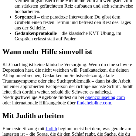
Vermeidungsmustern eine Hierarchie vom am wenigsten zum
am stärksten gefürchteten Reiz aufbauen und sich schrittweise
hocharbeiten.
Sorgenzeit
– eine paradoxe Intervention: Du gibst dem
Grübeln einen festen Termin und befreist den Rest des Tages
aus der Schleife.
Gedankenprotokolle
– die klassische KVT-Übung, im
Gespräch erfasst statt auf Papier.
Wann mehr Hilfe sinnvoll ist
KI-Coaching ist keine klinische Versorgung. Wenn du eine schwere
Depression hast, die nicht weichen will, Panikattacken, die deinen
Alltag unterbrechen, Gedanken an Selbstverletzung, akute
Traumasymptome oder eine Suchtproblematik – dann ist die Arbeit
mit einer approbierten Fachperson der richtige nächste Schritt. Judith
leitet dich dorthin weiter, sobald die Schwere es nahelegt.
Niedrigschwellige Angebote findest du bei
opencounseling.com
oder internationale Hilfsangebote über
findahelpline.com
.
Mit Judith arbeiten
Eine erste Sitzung mit
Judith
beginnt meist bei dem, was gerade am
lautesten ist – die Sorge, die dir den Schlaf raubt, die Sache, die du