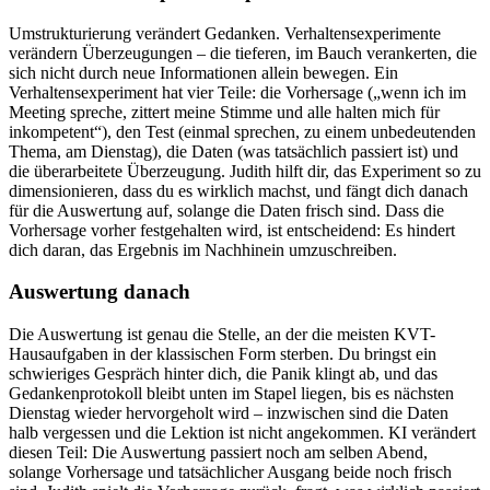
Umstrukturierung verändert Gedanken. Verhaltensexperimente
verändern Überzeugungen – die tieferen, im Bauch verankerten, die
sich nicht durch neue Informationen allein bewegen. Ein
Verhaltensexperiment hat vier Teile: die Vorhersage („wenn ich im
Meeting spreche, zittert meine Stimme und alle halten mich für
inkompetent“), den Test (einmal sprechen, zu einem unbedeutenden
Thema, am Dienstag), die Daten (was tatsächlich passiert ist) und
die überarbeitete Überzeugung. Judith hilft dir, das Experiment so zu
dimensionieren, dass du es wirklich machst, und fängt dich danach
für die Auswertung auf, solange die Daten frisch sind. Dass die
Vorhersage vorher festgehalten wird, ist entscheidend: Es hindert
dich daran, das Ergebnis im Nachhinein umzuschreiben.
Auswertung danach
Die Auswertung ist genau die Stelle, an der die meisten KVT-
Hausaufgaben in der klassischen Form sterben. Du bringst ein
schwieriges Gespräch hinter dich, die Panik klingt ab, und das
Gedankenprotokoll bleibt unten im Stapel liegen, bis es nächsten
Dienstag wieder hervorgeholt wird – inzwischen sind die Daten
halb vergessen und die Lektion ist nicht angekommen. KI verändert
diesen Teil: Die Auswertung passiert noch am selben Abend,
solange Vorhersage und tatsächlicher Ausgang beide noch frisch