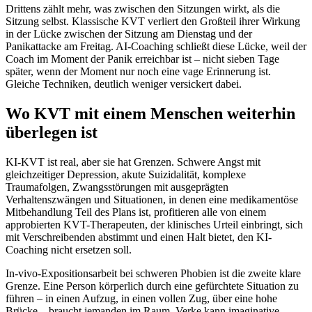
Drittens zählt mehr, was zwischen den Sitzungen wirkt, als die
Sitzung selbst. Klassische KVT verliert den Großteil ihrer Wirkung
in der Lücke zwischen der Sitzung am Dienstag und der
Panikattacke am Freitag. AI-Coaching schließt diese Lücke, weil der
Coach im Moment der Panik erreichbar ist – nicht sieben Tage
später, wenn der Moment nur noch eine vage Erinnerung ist.
Gleiche Techniken, deutlich weniger versickert dabei.
Wo KVT mit einem Menschen weiterhin
überlegen ist
KI-KVT ist real, aber sie hat Grenzen. Schwere Angst mit
gleichzeitiger Depression, akute Suizidalität, komplexe
Traumafolgen, Zwangsstörungen mit ausgeprägten
Verhaltenszwängen und Situationen, in denen eine medikamentöse
Mitbehandlung Teil des Plans ist, profitieren alle von einem
approbierten KVT-Therapeuten, der klinisches Urteil einbringt, sich
mit Verschreibenden abstimmt und einen Halt bietet, den KI-
Coaching nicht ersetzen soll.
In-vivo-Expositionsarbeit bei schweren Phobien ist die zweite klare
Grenze. Eine Person körperlich durch eine gefürchtete Situation zu
führen – in einen Aufzug, in einen vollen Zug, über eine hohe
Brücke – braucht jemanden im Raum. Verke kann imaginative