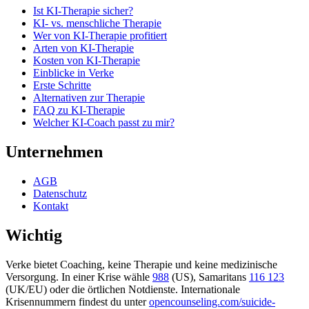
Ist KI-Therapie sicher?
KI- vs. menschliche Therapie
Wer von KI-Therapie profitiert
Arten von KI-Therapie
Kosten von KI-Therapie
Einblicke in Verke
Erste Schritte
Alternativen zur Therapie
FAQ zu KI-Therapie
Welcher KI-Coach passt zu mir?
Unternehmen
AGB
Datenschutz
Kontakt
Wichtig
Verke bietet Coaching, keine Therapie und keine medizinische
Versorgung. In einer Krise wähle
988
(US), Samaritans
116 123
(UK/EU) oder die örtlichen Notdienste. Internationale
Krisennummern findest du unter
opencounseling.com/suicide-