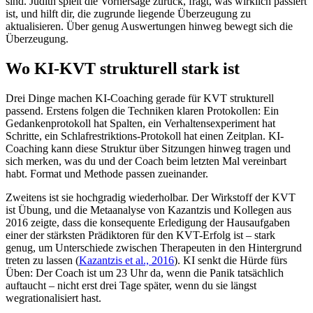
sind. Judith spielt die Vorhersage zurück, fragt, was wirklich passiert
ist, und hilft dir, die zugrunde liegende Überzeugung zu
aktualisieren. Über genug Auswertungen hinweg bewegt sich die
Überzeugung.
Wo KI-KVT strukturell stark ist
Drei Dinge machen KI-Coaching gerade für KVT strukturell
passend. Erstens folgen die Techniken klaren Protokollen: Ein
Gedankenprotokoll hat Spalten, ein Verhaltensexperiment hat
Schritte, ein Schlafrestriktions-Protokoll hat einen Zeitplan. KI-
Coaching kann diese Struktur über Sitzungen hinweg tragen und
sich merken, was du und der Coach beim letzten Mal vereinbart
habt. Format und Methode passen zueinander.
Zweitens ist sie hochgradig wiederholbar. Der Wirkstoff der KVT
ist Übung, und die Metaanalyse von Kazantzis und Kollegen aus
2016 zeigte, dass die konsequente Erledigung der Hausaufgaben
einer der stärksten Prädiktoren für den KVT-Erfolg ist – stark
genug, um Unterschiede zwischen Therapeuten in den Hintergrund
treten zu lassen
(
Kazantzis et al., 2016
)
. KI senkt die Hürde fürs
Üben: Der Coach ist um 23 Uhr da, wenn die Panik tatsächlich
auftaucht – nicht erst drei Tage später, wenn du sie längst
wegrationalisiert hast.