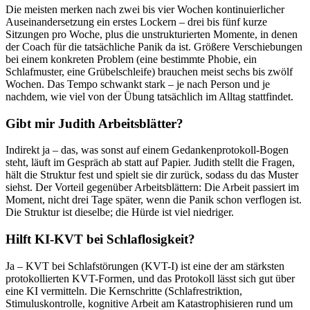
Die meisten merken nach zwei bis vier Wochen kontinuierlicher
Auseinandersetzung ein erstes Lockern – drei bis fünf kurze
Sitzungen pro Woche, plus die unstrukturierten Momente, in denen
der Coach für die tatsächliche Panik da ist. Größere Verschiebungen
bei einem konkreten Problem (eine bestimmte Phobie, ein
Schlafmuster, eine Grübelschleife) brauchen meist sechs bis zwölf
Wochen. Das Tempo schwankt stark – je nach Person und je
nachdem, wie viel von der Übung tatsächlich im Alltag stattfindet.
Gibt mir Judith Arbeitsblätter?
Indirekt ja – das, was sonst auf einem Gedankenprotokoll-Bogen
steht, läuft im Gespräch ab statt auf Papier. Judith stellt die Fragen,
hält die Struktur fest und spielt sie dir zurück, sodass du das Muster
siehst. Der Vorteil gegenüber Arbeitsblättern: Die Arbeit passiert im
Moment, nicht drei Tage später, wenn die Panik schon verflogen ist.
Die Struktur ist dieselbe; die Hürde ist viel niedriger.
Hilft KI-KVT bei Schlaflosigkeit?
Ja – KVT bei Schlafstörungen (KVT-I) ist eine der am stärksten
protokollierten KVT-Formen, und das Protokoll lässt sich gut über
eine KI vermitteln. Die Kernschritte (Schlafrestriktion,
Stimuluskontrolle, kognitive Arbeit am Katastrophisieren rund um