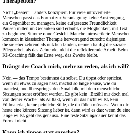
Therapeuten?
Nicht „besser" – anders konzipiert. Für viele introvertierte
Menschen passt das Format zur Veranlagung: keine Anstrengung,
ein Gegenüber zu managen, keine aufgesetzte Freundlichkeit,
Pausen mitten im Gedanken sind erlaubt, die Möglichkeit, mit Text
zu beginnen, Stimme ohne Gesicht. Manche introvertierte Menschen
kommen in klassischer Therapie hervorragend zurecht; diejenigen,
die sie eher zehrend als nützlich fanden, nennen häufig die soziale
Pflegearbeit als das Zehrende, nicht die reflektierende Arbeit. Beim
KI-Coaching fällt das Erste weg, das Zweite bleibt.
Drängt der Coach mich, mehr zu reden, als ich will?
Nein — das Tempo bestimmst du selbst. Du tippst oder sprichst,
wenn du etwas zu sagen hast, machst so lange Pause, wie du
brauchst, und überspringst den Smalltalk, mit dem menschliche
Sitzungen sonst eröffnet werden. Es gibt kein „Erzähl mir doch mal
von deiner Woche" als Auftakt, wenn du das nicht willst, kein
Füllmaterial, keine peinliche Stille, die du füllen müsstest. Wenn dir
heute eine kürzere Sitzung lieber ist, dann wird es das; wenn du eine
lange willst, geht das genauso. Eine feste Sitzungsdauer kennt das
Format nicht.
Kann ich tippen statt sprechen?