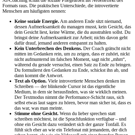
AI-Coaching schält die soziale Pflegearbeit als Nebeneffekt des
Formats raus. Die praktischen Unterschiede, die introvertierte
Menschen am häufigsten nennen:
Keine soziale Energie.
Am anderen Ende sitzt niemand,
dessen Aufmerksamkeit du managen musst, kein Gesicht, das
dein Gesicht liest, keine Wärme, die du ausstrahlen sollst. Du
bringst deine Aufmerksamkeit zur Arbeit; nichts davon geht
dafür drauf, jemand anderen entspannt zu halten.
Kein Unterbrechen des Denkens.
Der Coach grätscht nicht
mitten im Gedanken rein, um zu zeigen, dass er zuhört, nickt
nicht aufmunternd im falschen Moment, sagt nicht „mhm“,
während du gerade versuchst, einen Satz zu Ende zu bringen.
Du formulierst den Gedanken zu Ende, schickst ihn ab, und
dann kommt die Antwort.
Text als Option.
Viele introvertierte Menschen denken im
Schreiben — der blinkende Cursor ist das eigentliche
Medium, in dem sie herausfinden, was sie wirklich meinen.
Der Textmodus nimmt die Performance-Schicht raus, sich
selbst etwas laut sagen zu hören, bevor man sicher ist, dass es
das war, was man meinte.
Stimme ohne Gesicht.
Wenn du lieber sprechen statt
schreiben möchtest, ist die Sprachfunktion verfügbar – und
ohne ein Gesicht dazu verändert sich der ganze Tonfall. Es
fühlt sich eher an wie ein Telefonat mit jemandem, der dich