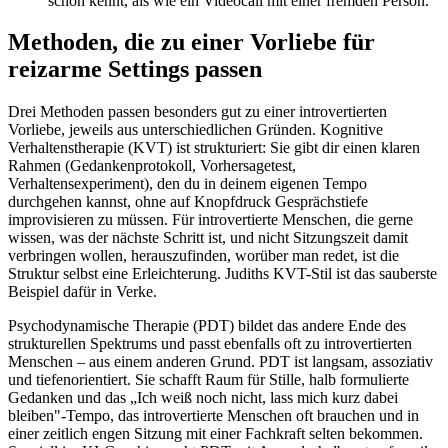
schon kennt, als wie ein Videocall mit einer fremden Person.
Methoden, die zu einer Vorliebe für
reizarme Settings passen
Drei Methoden passen besonders gut zu einer introvertierten
Vorliebe, jeweils aus unterschiedlichen Gründen. Kognitive
Verhaltenstherapie (KVT) ist strukturiert: Sie gibt dir einen klaren
Rahmen (Gedankenprotokoll, Vorhersagetest,
Verhaltensexperiment), den du in deinem eigenen Tempo
durchgehen kannst, ohne auf Knopfdruck Gesprächstiefe
improvisieren zu müssen. Für introvertierte Menschen, die gerne
wissen, was der nächste Schritt ist, und nicht Sitzungszeit damit
verbringen wollen, herauszufinden, worüber man redet, ist die
Struktur selbst eine Erleichterung. Judiths KVT-Stil ist das sauberste
Beispiel dafür in Verke.
Psychodynamische Therapie (PDT) bildet das andere Ende des
strukturellen Spektrums und passt ebenfalls oft zu introvertierten
Menschen – aus einem anderen Grund. PDT ist langsam, assoziativ
und tiefenorientiert. Sie schafft Raum für Stille, halb formulierte
Gedanken und das „Ich weiß noch nicht, lass mich kurz dabei
bleiben"-Tempo, das introvertierte Menschen oft brauchen und in
einer zeitlich engen Sitzung mit einer Fachkraft selten bekommen.