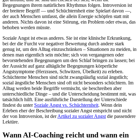
Begegnungen ihrem natürlichen Rhythmus folgen. Introversion ist
der breitere Begriff — und Schüchternheit eine Spielart davon —,
der auch Menschen umfasst, die allein Energie schöpfen statt mit
anderen. Nichts davon ist eine Störung, ein Problem oder etwas, das
behoben werden müsste.
Soziale Angst ist etwas anderes. Sie ist eine klinische Erkrankung,
bei der die Furcht vor negativer Bewertung durch andere stark
genug ist, um den Alltag einzuschränken – Situationen zu meiden, in
denen man eigentlich sein möchte; sich von vergangenen oder
bevorstehenden Begegnungen um den Schlaf bringen zu lassen; bei
der Aussicht auf ganz alltägliche Begegnungen körperliche
Angstsymptome (Herzrasen, Schwitzen, Übelkeit) zu erleben.
Schüchterne Menschen sind nicht zwangsläufig sozial ängstlich;
sozial ängstliche Menschen sind oft nicht besonders schüchtern. Im
Alltag werden beide Begriffe vermischt, sie beschreiben aber
unterschiedliche Dinge – und die Unterscheidung bestimmt mit, was
tatsächlich hilft. Eine ausführliche Darstellung der Unterschiede
findest du unter
Soziale Angst vs. Schüchternheit
. Wenn dein
Erleben eher der Beschreibung sozialer Angst entspricht und nicht
der von Introversion, ist der
Artikel zu sozialer Angst
die passendere
Lektüre.
Wann AI-Coaching reicht und wann ein