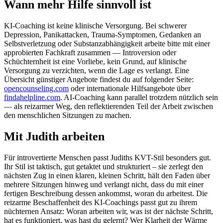
Wann mehr Hilfe sinnvoll ist
KI-Coaching ist keine klinische Versorgung. Bei schwerer
Depression, Panikattacken, Trauma-Symptomen, Gedanken an
Selbstverletzung oder Substanzabhängigkeit arbeite bitte mit einer
approbierten Fachkraft zusammen — Introversion oder
Schüchternheit ist eine Vorliebe, kein Grund, auf klinische
Versorgung zu verzichten, wenn die Lage es verlangt. Eine
Übersicht günstiger Angebote findest du auf folgender Seite:
opencounseling.com
oder internationale Hilfsangebote über
findahelpline.com
. AI-Coaching kann parallel trotzdem nützlich sein
— als reizarmer Weg, den reflektierenden Teil der Arbeit zwischen
den menschlichen Sitzungen zu machen.
Mit Judith arbeiten
Für introvertierte Menschen passt Judiths KVT-Stil besonders gut.
Ihr Stil ist taktisch, gut getaktet und strukturiert – sie zerlegt den
nächsten Zug in einen klaren, kleinen Schritt, hält den Faden über
mehrere Sitzungen hinweg und verlangt nicht, dass du mit einer
fertigen Beschreibung dessen ankommst, woran du arbeitest. Die
reizarme Beschaffenheit des KI-Coachings passt gut zu ihrem
nüchternen Ansatz: Woran arbeiten wir, was ist der nächste Schritt,
hat es funktioniert, was hast du gelernt? Wer Klarheit der Wärme