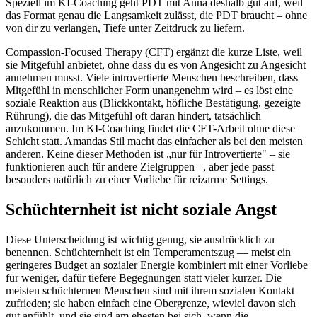
Speziell im KI-Coaching geht PDT mit Anna deshalb gut auf, weil
das Format genau die Langsamkeit zulässt, die PDT braucht – ohne
von dir zu verlangen, Tiefe unter Zeitdruck zu liefern.
Compassion-Focused Therapy (CFT) ergänzt die kurze Liste, weil
sie Mitgefühl anbietet, ohne dass du es von Angesicht zu Angesicht
annehmen musst. Viele introvertierte Menschen beschreiben, dass
Mitgefühl in menschlicher Form unangenehm wird – es löst eine
soziale Reaktion aus (Blickkontakt, höfliche Bestätigung, gezeigte
Rührung), die das Mitgefühl oft daran hindert, tatsächlich
anzukommen. Im KI-Coaching findet die CFT-Arbeit ohne diese
Schicht statt. Amandas Stil macht das einfacher als bei den meisten
anderen. Keine dieser Methoden ist „nur für Introvertierte" – sie
funktionieren auch für andere Zielgruppen –, aber jede passt
besonders natürlich zu einer Vorliebe für reizarme Settings.
Schüchternheit ist nicht soziale Angst
Diese Unterscheidung ist wichtig genug, sie ausdrücklich zu
benennen. Schüchternheit ist ein Temperamentszug — meist ein
geringeres Budget an sozialer Energie kombiniert mit einer Vorliebe
für weniger, dafür tiefere Begegnungen statt vieler kurzer. Die
meisten schüchternen Menschen sind mit ihrem sozialen Kontakt
zufrieden; sie haben einfach eine Obergrenze, wieviel davon sich
gut anfühlt, und sie sind am ehesten bei sich, wenn die