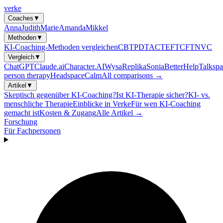
verke
Coaches
▼
Anna
Judith
Marie
Amanda
Mikkel
Methoden
▼
KI-Coaching-Methoden vergleichen
CBT
PDT
ACT
EFT
CFT
NVC
Vergleich
▼
ChatGPT
Claude.ai
Character.AI
Wysa
Replika
Sonia
BetterHelp
Talkspa
person therapy
Headspace
Calm
All comparisons →
Artikel
▼
Skeptisch gegenüber KI-Coaching?
Ist KI-Therapie sicher?
KI- vs.
menschliche Therapie
Einblicke in Verke
Für wen KI-Coaching
gemacht ist
Kosten & Zugang
Alle Artikel →
Forschung
Für Fachpersonen