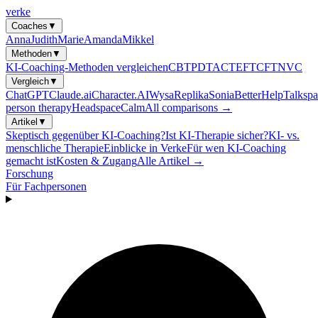
verke
Coaches
▼
Anna
Judith
Marie
Amanda
Mikkel
Methoden
▼
KI-Coaching-Methoden vergleichen
CBT
PDT
ACT
EFT
CFT
NVC
Vergleich
▼
ChatGPT
Claude.ai
Character.AI
Wysa
Replika
Sonia
BetterHelp
Talkspa
person therapy
Headspace
Calm
All comparisons →
Artikel
▼
Skeptisch gegenüber KI-Coaching?
Ist KI-Therapie sicher?
KI- vs.
menschliche Therapie
Einblicke in Verke
Für wen KI-Coaching
gemacht ist
Kosten & Zugang
Alle Artikel →
Forschung
Für Fachpersonen