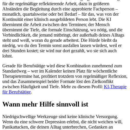
für die regelmäßige reflektierende Arbeit, dazu in größeren
Abständen die Begleitung durch eine approbierte Fachperson –
monatlich, quartalsweise oder bei Bedarf – für das, was von der
Kontinuität einer klinisch ausgebildeten Person lebt. Die KI
übernimmt die Arbeit zwischen den Terminen; der Mensch
übernimmt die Tiefe, die formale Einschätzung, wo nötig, und die
Verbindlichkeit, die jemand mitbringt, der außerhalb deines Alltags
steht und weiß, woran du gerade arbeitest. Die Hürde bleibt da
niedrig, wo du den Termin sonst ausfallen lassen würdest, weil er
drei Stunden kostet; sie wird nur dort gezahlt, wo sie sich auch
lohnt.
Gerade für Berufstätige wird diese Kombination zunehmend zum
Standardweg – wer im Kalender keinen Platz für wöchentliche
Therapietermine hat, profitiert trotzdem von regelmäßiger Reflexion,
und das Zusammenspiel beider Formate löst den Zielkonflikt
zwischen Häufigkeit und Tiefe. Mehr zu diesem Profil:
KI-Therapie
für Berufstätige
.
Wann mehr Hilfe sinnvoll ist
Niedrigschwellige Werkzeuge sind keine klinische Versorgung.
Wenn du eine schwere Depression erlebst, die nicht weichen will,
Panikattacken, die deinen Alltag unterbrechen, Gedanken an