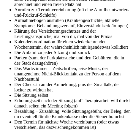
abrechnet und einen freien Platz hat
Anrufen zur Terminvereinbarung (oft eine Anrufbeantworter-
und-Rückruf-Schleife)
Aufnahmebögen ausfüllen (Krankengeschichte, aktuelle
Symptome, Behandlungsverlauf, Einverständniserklärungen)
Klärung des Versicherungsschutzes und der
Leistungsansprüche, mal von dir, mal von der Praxis
Kalenderkoordination für einen wiederkehrenden
Wochentermin, der wahrscheinlich mit irgendetwas kollidiert
Die Anfahrt zu jeder Sitzung und zurück
Parken (samt der Parkplatzsuche und den Gebühren, die in
der Stadt dazugehören)
Das Wartezimmer – Zeitschriften, leise Musik, der
unangenehme Nicht-Blickkontakt zu der Person auf dem
Nachbarstuhl
Der Check-in an der Anmeldung, plus der Smalltalk, der
locker zu wirken hat
Die Sitzung selbst
Erholungszeit nach der Sitzung (auf Therapiearbeit will direkt
danach selten ein Meeting folgen)
Bezahlung – Zuzahlung, volle Sitzungsgebühr, der Beleg, den
du eventuell für die Krankenkasse oder die Steuer brauchst
Den Termin für nächste Woche vereinbaren (oder etwas
verschieben, das dazwischengekommen ist)