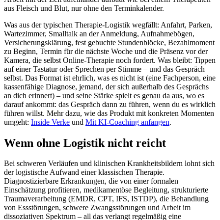
aus Fleisch und Blut, nur ohne den Terminkalender.
Was aus der typischen Therapie-Logistik wegfällt: Anfahrt, Parken,
Wartezimmer, Smalltalk an der Anmeldung, Aufnahmebögen,
Versicherungsklärung, fest gebuchte Stundenblöcke, Bezahlmoment
zu Beginn, Termin für die nächste Woche und die Präsenz vor der
Kamera, die selbst Online-Therapie noch fordert. Was bleibt: Tippen
auf einer Tastatur oder Sprechen per Stimme – und das Gespräch
selbst. Das Format ist ehrlich, was es nicht ist (eine Fachperson, eine
kassenfähige Diagnose, jemand, der sich außerhalb des Gesprächs
an dich erinnert) – und seine Stärke spielt es genau da aus, wo es
darauf ankommt: das Gespräch dann zu führen, wenn du es wirklich
führen willst. Mehr dazu, wie das Produkt mit konkreten Momenten
umgeht:
Inside Verke
und
Mit KI-Coaching anfangen
.
Wenn ohne Logistik nicht reicht
Bei schweren Verläufen und klinischen Krankheitsbildern lohnt sich
der logistische Aufwand einer klassischen Therapie.
Diagnostizierbare Erkrankungen, die von einer formalen
Einschätzung profitieren, medikamentöse Begleitung, strukturierte
Traumaverarbeitung (EMDR, CPT, IFS, ISTDP), die Behandlung
von Essstörungen, schwere Zwangsstörungen und Arbeit im
dissoziativen Spektrum – all das verlangt regelmäßig eine