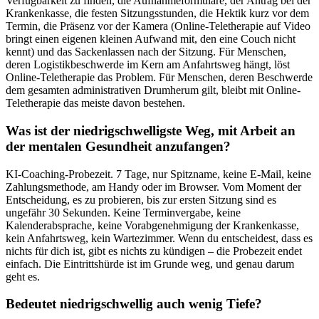
Verfügbarkeit zu finden, die Aufnahmeformulare, der Antrag bei der
Krankenkasse, die festen Sitzungsstunden, die Hektik kurz vor dem
Termin, die Präsenz vor der Kamera (Online-Teletherapie auf Video
bringt einen eigenen kleinen Aufwand mit, den eine Couch nicht
kennt) und das Sackenlassen nach der Sitzung. Für Menschen,
deren Logistikbeschwerde im Kern am Anfahrtsweg hängt, löst
Online-Teletherapie das Problem. Für Menschen, deren Beschwerde
dem gesamten administrativen Drumherum gilt, bleibt mit Online-
Teletherapie das meiste davon bestehen.
Was ist der niedrigschwelligste Weg, mit Arbeit an
der mentalen Gesundheit anzufangen?
KI-Coaching-Probezeit. 7 Tage, nur Spitzname, keine E-Mail, keine
Zahlungsmethode, am Handy oder im Browser. Vom Moment der
Entscheidung, es zu probieren, bis zur ersten Sitzung sind es
ungefähr 30 Sekunden. Keine Terminvergabe, keine
Kalenderabsprache, keine Vorabgenehmigung der Krankenkasse,
kein Anfahrtsweg, kein Wartezimmer. Wenn du entscheidest, dass es
nichts für dich ist, gibt es nichts zu kündigen – die Probezeit endet
einfach. Die Eintrittshürde ist im Grunde weg, und genau darum
geht es.
Bedeutet niedrigschwellig auch wenig Tiefe?