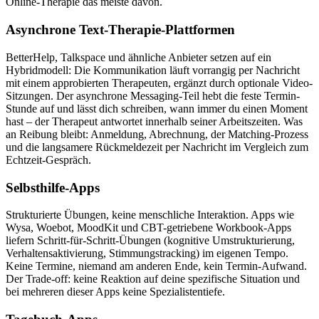
Online-Therapie das meiste davon.
Asynchrone Text-Therapie-Plattformen
BetterHelp, Talkspace und ähnliche Anbieter setzen auf ein
Hybridmodell: Die Kommunikation läuft vorrangig per Nachricht
mit einem approbierten Therapeuten, ergänzt durch optionale Video-
Sitzungen. Der asynchrone Messaging-Teil hebt die feste Termin-
Stunde auf und lässt dich schreiben, wann immer du einen Moment
hast – der Therapeut antwortet innerhalb seiner Arbeitszeiten. Was
an Reibung bleibt: Anmeldung, Abrechnung, der Matching-Prozess
und die langsamere Rückmeldezeit per Nachricht im Vergleich zum
Echtzeit-Gespräch.
Selbsthilfe-Apps
Strukturierte Übungen, keine menschliche Interaktion. Apps wie
Wysa, Woebot, MoodKit und CBT-getriebene Workbook-Apps
liefern Schritt-für-Schritt-Übungen (kognitive Umstrukturierung,
Verhaltensaktivierung, Stimmungstracking) im eigenen Tempo.
Keine Termine, niemand am anderen Ende, kein Termin-Aufwand.
Der Trade-off: keine Reaktion auf deine spezifische Situation und
bei mehreren dieser Apps keine Spezialistentiefe.