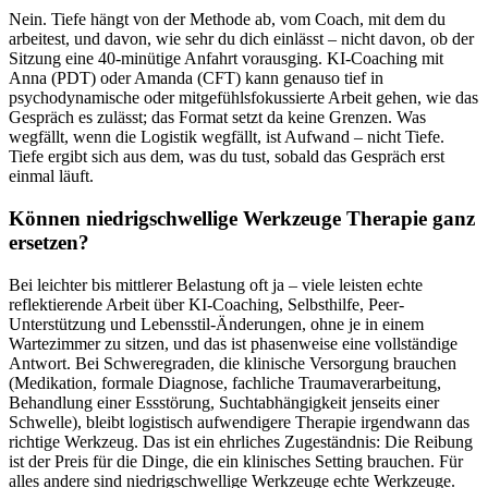
Nein. Tiefe hängt von der Methode ab, vom Coach, mit dem du
arbeitest, und davon, wie sehr du dich einlässt – nicht davon, ob der
Sitzung eine 40-minütige Anfahrt vorausging. KI-Coaching mit
Anna (PDT) oder Amanda (CFT) kann genauso tief in
psychodynamische oder mitgefühlsfokussierte Arbeit gehen, wie das
Gespräch es zulässt; das Format setzt da keine Grenzen. Was
wegfällt, wenn die Logistik wegfällt, ist Aufwand – nicht Tiefe.
Tiefe ergibt sich aus dem, was du tust, sobald das Gespräch erst
einmal läuft.
Können niedrigschwellige Werkzeuge Therapie ganz
ersetzen?
Bei leichter bis mittlerer Belastung oft ja – viele leisten echte
reflektierende Arbeit über KI-Coaching, Selbsthilfe, Peer-
Unterstützung und Lebensstil-Änderungen, ohne je in einem
Wartezimmer zu sitzen, und das ist phasenweise eine vollständige
Antwort. Bei Schweregraden, die klinische Versorgung brauchen
(Medikation, formale Diagnose, fachliche Traumaverarbeitung,
Behandlung einer Essstörung, Suchtabhängigkeit jenseits einer
Schwelle), bleibt logistisch aufwendigere Therapie irgendwann das
richtige Werkzeug. Das ist ein ehrliches Zugeständnis: Die Reibung
ist der Preis für die Dinge, die ein klinisches Setting brauchen. Für
alles andere sind niedrigschwellige Werkzeuge echte Werkzeuge.