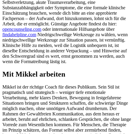
Selbstverletzung, akute Traumaverarbeitung, eine
Substanzabhängigkeit oder Symptome, die eine formale klinische
Einschätzung brauchen, wende dich bitte an eine approbierte
Fachperson – der Aufwand, dort hinzukommen, lohnt sich für die
Arbeit, die er ermöglicht. Günstige Angebote findest du hier:
opencounseling.com
oder internationale Hilfsangebote über
findahelpline.com
Niedrigschwellige Werkzeuge zu wählen, wenn
niedrigschwellige Werkzeuge zur Situation passen, ist vernünftig.
Klinische Hilfe zu meiden, weil die Logistik unbequem ist, ist
dieselbe Entscheidung in anderer Verpackung – und Hinweise auf
den Schweregrad sind es wert, ernst genommen zu werden, auch
wenn die Formatreibung lästig ist.
Mit Mikkel arbeiten
Mikkel ist der richtige Coach für dieses Publikum. Sein Stil ist
pragmatisch und strategisch – weniger tiefe emotionale
Verarbeitung, mehr klares Denken, Bewegung in festgefahrene
Situationen bringen und Strukturen schaffen, die schwierige Dinge
möglich machen, ohne unnötigen Aufwand drumherum. Der
Rahmen der Gewaltfreien Kommunikation, aus dem heraus er
arbeitet, beruht auf ehrlichen, schlanken Gesprächen, die ohne lange
Vorrede zum Wesentlichen kommen. Für Menschen, die Therapie
im Prinzip schätzen, das Format selbst aber zermürbend finden,