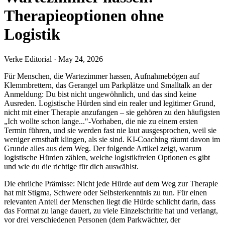
Therapieoptionen ohne
Logistik
Verke Editorial
·
May 24, 2026
Für Menschen, die Wartezimmer hassen, Aufnahmebögen auf
Klemmbrettern, das Gerangel um Parkplätze und Smalltalk an der
Anmeldung: Du bist nicht ungewöhnlich, und das sind keine
Ausreden. Logistische Hürden sind ein realer und legitimer Grund,
nicht mit einer Therapie anzufangen – sie gehören zu den häufigsten
„Ich wollte schon lange..."-Vorhaben, die nie zu einem ersten
Termin führen, und sie werden fast nie laut ausgesprochen, weil sie
weniger ernsthaft klingen, als sie sind. KI-Coaching räumt davon im
Grunde alles aus dem Weg. Der folgende Artikel zeigt, warum
logistische Hürden zählen, welche logistikfreien Optionen es gibt
und wie du die richtige für dich auswählst.
Die ehrliche Prämisse: Nicht jede Hürde auf dem Weg zur Therapie
hat mit Stigma, Schwere oder Selbsterkenntnis zu tun. Für einen
relevanten Anteil der Menschen liegt die Hürde schlicht darin, dass
das Format zu lange dauert, zu viele Einzelschritte hat und verlangt,
vor drei verschiedenen Personen (dem Parkwächter, der