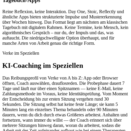
Tagebuch-Apps
Reine Reflexion, keine Interaktion. Day One, Stoic, Reflectly und
ähnliche Apps bieten strukturierte Impulse und Mustererkennung
über Wochen hinweg. Das Format liegt am nächsten am klassischen
Tagebuch mit digitalem Rahmen. Keine Termine, kein Mensch, kein
algorithmisches Gespräch – nur du, der Impuls und das, was
auftaucht. Die niedrigschwelligste Option überhaupt, und für
manche Arten von Arbeit genau die richtige Form.
Verke im Speziellen
KI-Coaching im Speziellen
Das Reibungsprofil von Verke von A bis Z: App oder Browser
öffnen, Coach auswählen, drauflosreden. Die Probephase dauert 7
Tage und läuft nur über einen Spitznamen — keine E-Mail, keine
Zahlungsmethode im Voraus, keine Identitätsprüfung. Vom Moment
der Entscheidung bis zur ersten Sitzung vergehen rund 30
Sekunden. Die Sitzung selbst hat keine feste Länge; sie kann 5
Minuten lang ein einzelnes Thema behandeln oder 90 Minuten
dauern, wenn du dich durch etwas Größeres arbeitest. Anhalten und
fortsetzen, wann immer du willst — der Coach erinnert sich über
mehrere Sitzungen hinweg daran, woran du arbeitest, sodass die
Arbeit mit der Zeit aufeinander aufbaut wie bei einem Therapeuten