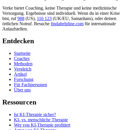
Verke bietet Coaching, keine Therapie und keine medizinische
Versorgung. Ergebnisse sind individuell. Wenn du in einer Krise
bist, ruf
988
(US),
116 123
(UK/EU, Samaritans),
oder deinen
örtlichen Notruf. Besuche
findahelpline.com
für internationale
Anlaufstellen.
Entdecken
Startseite
Coaches
Methoden
Vergleich
Artikel
Forschung
Für Fachpersonen
Über uns
Ressourcen
Ist KI-Therapie sicher?
KI- vs. menschliche Therapie
Wer von KI-Therapie profitiert